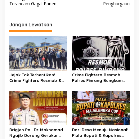
i
Terancam Gagal Panen
Penghargaan
g
a
Jangan Lewatkan
s
i
p
o
s
Jejak Tak Terhentikan!
Crime Fightera Resmob
Crime Fighters Resmob &
Polres Pinrang Bungkam
Kamneg Sat Intelkam
Pelarian Pelaku
Polres Pinrang Berhasil
Pembunuhan : Apresiasi
Bekuk Pelaku Pembunuhan
Mengalir Untuk Tim Buser
di Jalan Macan, Apresiasi
Ipda Ahmad Haris
Mengalir Untuk Ipda Ahmad
Haris dan Aiptu Syahrir,
Kerja Senyap Polisi
Berbuah Pengungkapan
Brigjen Pol. Dr. Mokhamad
Dari Desa Menuju Nasional!
Kasus Menonjol
Ngajib Dorong Gerakan
Piala Bupati & Kapolres