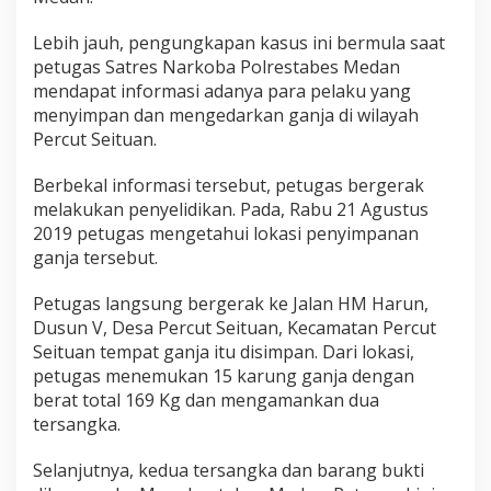
a
r
Lebih jauh, pengungkapan kasus ini bermula saat
i
petugas Satres Narkoba Polrestabes Medan
n
mendapat informasi adanya para pelaku yang
g
a
menyimpan dan mengedarkan ganja di wilayah
n
Percut Seituan.
A
c
Berbekal informasi tersebut, petugas bergerak
e
melakukan penyelidikan. Pada, Rabu 21 Agustus
h
2019 petugas mengetahui lokasi penyimpanan
ganja tersebut.
Petugas langsung bergerak ke Jalan HM Harun,
Dusun V, Desa Percut Seituan, Kecamatan Percut
Seituan tempat ganja itu disimpan. Dari lokasi,
petugas menemukan 15 karung ganja dengan
berat total 169 Kg dan mengamankan dua
tersangka.
Selanjutnya, kedua tersangka dan barang bukti