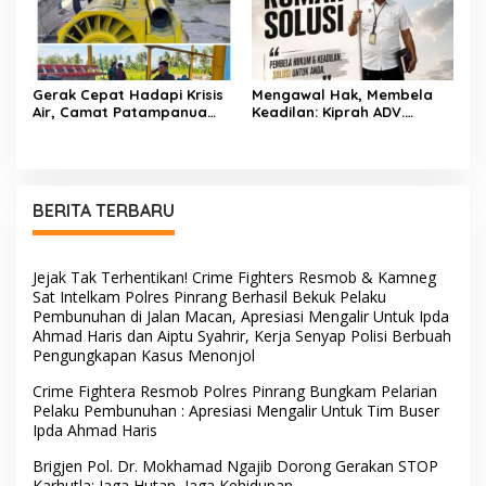
Gerak Cepat Hadapi Krisis
Mengawal Hak, Membela
Air, Camat Patampanua
Keadilan: Kiprah ADV.
Temui Manajemen PLTM
Sugiyono Bersama Rumah
Demi Selamatkan Ribuan
Solusi
Hektare Sawah Warga
BERITA TERBARU
Jejak Tak Terhentikan! Crime Fighters Resmob & Kamneg
Sat Intelkam Polres Pinrang Berhasil Bekuk Pelaku
Pembunuhan di Jalan Macan, Apresiasi Mengalir Untuk Ipda
Ahmad Haris dan Aiptu Syahrir, Kerja Senyap Polisi Berbuah
Pengungkapan Kasus Menonjol
Crime Fightera Resmob Polres Pinrang Bungkam Pelarian
Pelaku Pembunuhan : Apresiasi Mengalir Untuk Tim Buser
Ipda Ahmad Haris
Brigjen Pol. Dr. Mokhamad Ngajib Dorong Gerakan STOP
Karhutla: Jaga Hutan, Jaga Kehidupan