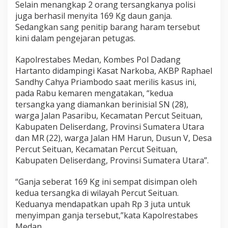
Selain menangkap 2 orang tersangkanya polisi
a
l
juga berhasil menyita 169 Kg daun ganja.
k
Sedangkan sang penitip barang haram tersebut
a
kini dalam pengejaran petugas.
n
P
Kapolrestabes Medan, Kombes Pol Dadang
e
r
Hartanto didampingi Kasat Narkoba, AKBP Raphael
e
Sandhy Cahya Priambodo saat merilis kasus ini,
d
pada Rabu kemaren mengatakan, “kedua
a
tersangka yang diamankan berinisial SN (28),
r
warga Jalan Pasaribu, Kecamatan Percut Seituan,
a
n
Kabupaten Deliserdang, Provinsi Sumatera Utara
1
dan MR (22), warga Jalan HM Harun, Dusun V, Desa
6
Percut Seituan, Kecamatan Percut Seituan,
9
Kabupaten Deliserdang, Provinsi Sumatera Utara”.
K
g
G
“Ganja seberat 169 Kg ini sempat disimpan oleh
a
kedua tersangka di wilayah Percut Seituan.
n
Keduanya mendapatkan upah Rp 3 juta untuk
j
menyimpan ganja tersebut,”kata Kapolrestabes
a
J
Medan.