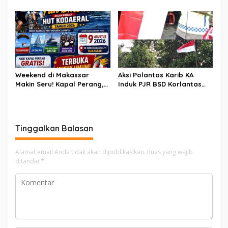
STOP Karhutla: Jaga
Majalengka Cup 2026 Buru
Hutan, Jaga Kehidupan
Bibit-Bibit Juara
Weekend di Makassar
Aksi Polantas Karib KA
Makin Seru! Kapal Perang,
Induk PJR BSD Korlantas
Fun Bike dan Atraksi
Polri Kompol
Menanti di Kodaeral VI
Darmawati.SE.MM.MH
bersama Personilnya
Membagikan Bendera
Tinggalkan Balasan
Merah Putih Berserta
Tiangnya
Alamat email Anda tidak akan dipublikasikan.
Ruas yang wajib
ditandai
*