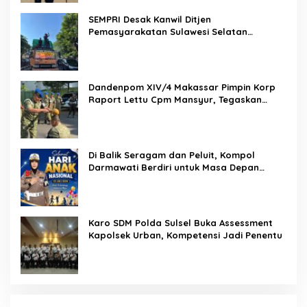
SEMPRI Desak Kanwil Ditjen
Pemasyarakatan Sulawesi Selatan
Lakukan Reformasi Total Tata Kelola
Pemasyarakatan
Dandenpom XIV/4 Makassar Pimpin Korp
Raport Lettu Cpm Mansyur, Tegaskan
Prajurit Harus Loyal dan Berintegritas
Di Balik Seragam dan Peluit, Kompol
Darmawati Berdiri untuk Masa Depan
Bangsa: Hari Anak Nasional 2026 Jadi
Seruan Lindungi Generasi Indonesia
Karo SDM Polda Sulsel Buka Assessment
Kapolsek Urban, Kompetensi Jadi Penentu