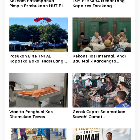
Sekcam Patampanua
LSM PERKARA Menantang
Pimpin Prmbukaan HUT RI
Kapolres Enrekang
Ke-81, Semangat
Melakukan Penindakan
Kemerdekaan Berkobar di
Terhadap Kelangkaan Dan
Maccirinna
Lonjakan Harga gas elpiji 3
kg Di Kabupaten Enrekang
Pasukan Elite TNI AL
Rekonsiliasi Internal, Andi
Kopaska Bakal Hiasi Langit
Bau Malik Karaengta
Makassar di Event NBOD
Tukkajanangngang Gelar
Kodaeral VI
Pertemuan Darurat Tokoh
Adat Gowa
Wanita Penghuni Kos
Gerak Cepat Selamatkan
Ditemukan Tewas
Sawah! Camat
Patampanua Gandeng
Kementerian Bahas Solusi
Debit Air Irigasi Watang
Sawitto Menulis