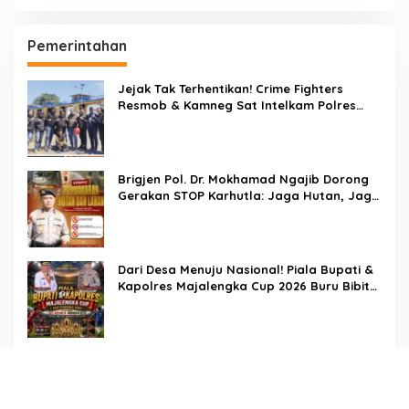
Pemerintahan
Jejak Tak Terhentikan! Crime Fighters
Resmob & Kamneg Sat Intelkam Polres
Pinrang Berhasil Bekuk Pelaku
Pembunuhan di Jalan Macan, Apresiasi
Mengalir Untuk Ipda Ahmad Haris dan
Aiptu Syahrir, Kerja Senyap Polisi Berbuah
Brigjen Pol. Dr. Mokhamad Ngajib Dorong
Pengungkapan Kasus Menonjol
Gerakan STOP Karhutla: Jaga Hutan, Jaga
Kehidupan
Dari Desa Menuju Nasional! Piala Bupati &
Kapolres Majalengka Cup 2026 Buru Bibit-
Bibit Juara
Bukan Sekadar Pengamanan, LMP
Patampanua Tunjukkan Wajah Sinergitas di
Pembukaan HUT RI ke-81