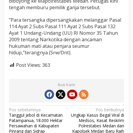
diboyong ke Mapolrestabes Medan. Petugas kini
tengah memburu pemilik ganja tersebut.
“Para tersangka dipersangkakan melanggar Pasal
114 Ayat 2 Subs Pasal 111 Ayat 2 Subs Pasal 132
Ayat 1 Undang-Undang (UU) RI Nomor 35 Tahun
2009 tentang Narkotika dengan ancaman
hukuman mati atau penjara seumur
hidup,”terangnya (Srw/Dnt).
Post Views:
363
Ikuti Kami
N
Pos sebelumnya
Pos berikutnya
Tanggul Jebol di Kecamatan
Ungkap Kasus Begal Viral di
a
Patampanua, 18.000 Hektar
Medsos, Kasat Reskrim
v
Persawahan di Kabupaten
Polrestabes Medan dan
Pinrang dan Sidrap
Kapolsek Medan Baru Raih