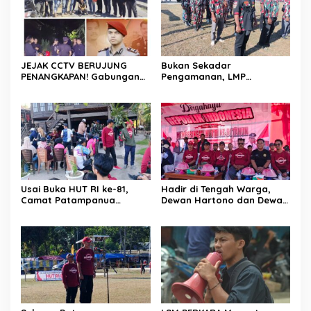
Merah Putih Berserta
Tiangnya
JEJAK CCTV BERUJUNG
Bukan Sekadar
PENANGKAPAN! Gabungan
Pengamanan, LMP
Resmob–Kamneg Polres
Patampanua Tunjukkan
Pinrang Bongkar Kasus
Wajah Sinergitas di
Maut Jl Macan, Terduga
Pembukaan HUT RI ke-81
Pelaku Dibekuk di
Batulappa
Usai Buka HUT RI ke-81,
Hadir di Tengah Warga,
Camat Patampanua
Dewan Hartono dan Dewan
Kumpulkan Kades dan
Hilman Beri Dukungan
Lurah: Arahan Tegas
Penuh Puncak Perayaan
Dibumbui Canda, Semua
HUT RI ke-81 di Maccirinna
Fokus Mendengar!