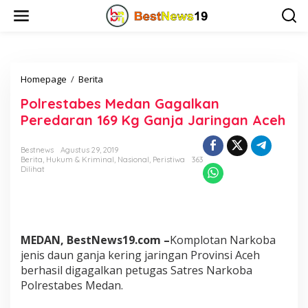
L
e
w
a
t
i
Homepage
/
Berita
P
k
o
e
Polrestabes Medan Gagalkan
l
k
r
o
Peredaran 169 Kg Ganja Jaringan Aceh
e
n
s
t
Bestnews
Agustus 29, 2019
t
e
Berita
,
Hukum & Kriminal
,
Nasional
,
Peristiwa
363
a
n
Dilihat
b
e
s
M
e
MEDAN, BestNews19.com –
Komplotan Narkoba
d
a
jenis daun ganja kering jaringan Provinsi Aceh
n
berhasil digagalkan petugas Satres Narkoba
G
Polrestabes Medan.
a
g