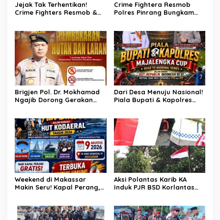
Jejak Tak Terhentikan!
Crime Fightera Resmob
Crime Fighters Resmob &
Polres Pinrang Bungkam
Kamneg Sat Intelkam
Pelarian Pelaku
Polres Pinrang Berhasil
Pembunuhan : Apresiasi
Bekuk Pelaku Pembunuhan
Mengalir Untuk Tim Buser
di Jalan Macan, Apresiasi
Ipda Ahmad Haris
Mengalir Untuk Ipda Ahmad
Haris dan Aiptu Syahrir,
Kerja Senyap Polisi
Berbuah Pengungkapan
Kasus Menonjol
Brigjen Pol. Dr. Mokhamad
Dari Desa Menuju Nasional!
Ngajib Dorong Gerakan
Piala Bupati & Kapolres
STOP Karhutla: Jaga
Majalengka Cup 2026 Buru
Hutan, Jaga Kehidupan
Bibit-Bibit Juara
Weekend di Makassar
Aksi Polantas Karib KA
Makin Seru! Kapal Perang,
Induk PJR BSD Korlantas
Fun Bike dan Atraksi
Polri Kompol
Menanti di Kodaeral VI
Darmawati.SE.MM.MH
bersama Personilnya
Membagikan Bendera