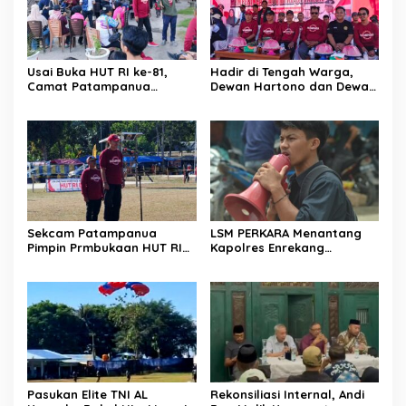
Usai Buka HUT RI ke-81,
Hadir di Tengah Warga,
Camat Patampanua
Dewan Hartono dan Dewan
Kumpulkan Kades dan
Hilman Beri Dukungan
Lurah: Arahan Tegas
Penuh Puncak Perayaan
Dibumbui Canda, Semua
HUT RI ke-81 di Maccirinna
Fokus Mendengar!
Sekcam Patampanua
LSM PERKARA Menantang
Pimpin Prmbukaan HUT RI
Kapolres Enrekang
Ke-81, Semangat
Melakukan Penindakan
Kemerdekaan Berkobar di
Terhadap Kelangkaan Dan
Maccirinna
Lonjakan Harga gas elpiji 3
kg Di Kabupaten Enrekang
Pasukan Elite TNI AL
Rekonsiliasi Internal, Andi