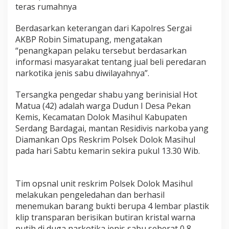
a
teras rumahnya
r
k
Berdasarkan keterangan dari Kapolres Sergai
o
AKBP Robin Simatupang, mengatakan
b
“penangkapan pelaku tersebut berdasarkan
a
K
informasi masyarakat tentang jual beli peredaran
e
narkotika jenis sabu diwilayahnya”.
m
b
Tersangka pengedar shabu yang berinisial Hot
a
Matua (42) adalah warga Dudun I Desa Pekan
l
i
Kemis, Kecamatan Dolok Masihul Kabupaten
D
Serdang Bardagai, mantan Residivis narkoba yang
i
Diamankan Ops Reskrim Polsek Dolok Masihul
r
pada hari Sabtu kemarin sekira pukul 13.30 Wib.
i
n
g
k
Tim opsnal unit reskrim Polsek Dolok Masihul
u
melakukan pengeledahan dan berhasil
s
menemukan barang bukti berupa 4 lembar plastik
O
klip transparan berisikan butiran kristal warna
p
s
putih di duga narkotika jenis sabu seberat 0,8