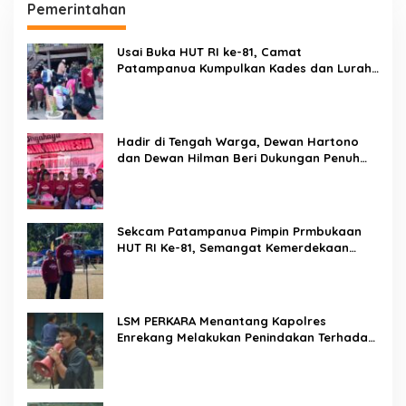
Pemerintahan
Usai Buka HUT RI ke-81, Camat
Patampanua Kumpulkan Kades dan Lurah:
Arahan Tegas Dibumbui Canda, Semua
Fokus Mendengar!
Hadir di Tengah Warga, Dewan Hartono
dan Dewan Hilman Beri Dukungan Penuh
Puncak Perayaan HUT RI ke-81 di
Maccirinna
Sekcam Patampanua Pimpin Prmbukaan
HUT RI Ke-81, Semangat Kemerdekaan
Berkobar di Maccirinna
LSM PERKARA Menantang Kapolres
Enrekang Melakukan Penindakan Terhadap
Kelangkaan Dan Lonjakan Harga gas elpiji
3 kg Di Kabupaten Enrekang