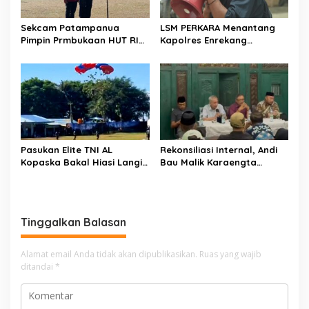
Sekcam Patampanua
LSM PERKARA Menantang
Pimpin Prmbukaan HUT RI
Kapolres Enrekang
Ke-81, Semangat
Melakukan Penindakan
Kemerdekaan Berkobar di
Terhadap Kelangkaan Dan
Maccirinna
Lonjakan Harga gas elpiji 3
kg Di Kabupaten Enrekang
Pasukan Elite TNI AL
Rekonsiliasi Internal, Andi
Kopaska Bakal Hiasi Langit
Bau Malik Karaengta
Makassar di Event NBOD
Tukkajanangngang Gelar
Kodaeral VI
Pertemuan Darurat Tokoh
Adat Gowa
Tinggalkan Balasan
Alamat email Anda tidak akan dipublikasikan.
Ruas yang wajib
ditandai
*