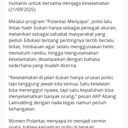
humanis untuk bersama menjaga keselamatan
s
a
(21/09/2025).
d
a
Melalui program “Polantas Menyapa”, polisi lalu
r
lintas hadir bukan hanya sebagai penegak aturan,
a
melainkan sebagai sahabat masyarakat yang
n
T
peduli. Edukasi tentang pentingnya tertib berlalu
e
lintas, himbauan agar selalu menggunakan helm,
r
mematuhi rambu, hingga mengutamakan
t
keselamatan, disampaikan dengan bahasa
i
sederhana yang mudah dicerna.
b
B
e
“Keselamatan di jalan bukan hanya urusan polisi,
r
tapi tanggung jawab kita semua. Satu kelalaian
l
bisa merenggut nyawa, tapi satu kepatuhan bisa
a
menyelamatkan banyak orang,” pesan AKP Abang
l
u
Lamudding dengan nada tegas namun penuh
L
kehangatan.
i
n
Momen Polantas menyapa ini menjadi cermin
t
nyata, bahwa kehadiran polisi di tengah
a