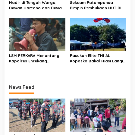
Hadir di Tengah Warga,
Sekcam Patampanua
Dewan Hartono dan Dewan
Pimpin Prmbukaan HUT RI
Hilman Beri Dukungan
Ke-81, Semangat
Penuh Puncak Perayaan
Kemerdekaan Berkobar di
HUT RI ke-81 di Maccirinna
Maccirinna
LSM PERKARA Menantang
Pasukan Elite TNI AL
Kapolres Enrekang
Kopaska Bakal Hiasi Langit
Melakukan Penindakan
Makassar di Event NBOD
Terhadap Kelangkaan Dan
Kodaeral VI
Lonjakan Harga gas elpiji 3
kg Di Kabupaten Enrekang
News Feed