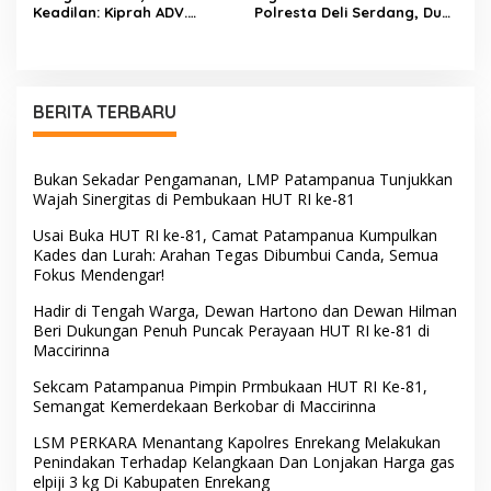
Keadilan: Kiprah ADV.
Polresta Deli Serdang, Dua
Sugiyono Bersama Rumah
Pengedar Sabu di Pagar
Solusi
Merbau Dibekuk
BERITA TERBARU
Bukan Sekadar Pengamanan, LMP Patampanua Tunjukkan
Wajah Sinergitas di Pembukaan HUT RI ke-81
Usai Buka HUT RI ke-81, Camat Patampanua Kumpulkan
Kades dan Lurah: Arahan Tegas Dibumbui Canda, Semua
Fokus Mendengar!
Hadir di Tengah Warga, Dewan Hartono dan Dewan Hilman
Beri Dukungan Penuh Puncak Perayaan HUT RI ke-81 di
Maccirinna
Sekcam Patampanua Pimpin Prmbukaan HUT RI Ke-81,
Semangat Kemerdekaan Berkobar di Maccirinna
LSM PERKARA Menantang Kapolres Enrekang Melakukan
Penindakan Terhadap Kelangkaan Dan Lonjakan Harga gas
elpiji 3 kg Di Kabupaten Enrekang