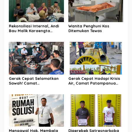
Rekonsiliasi Internal, Andi
Wanita Penghuni Kos
Bau Malik Karaengta
Ditemukan Tewas
Tukkajanangngang Gelar
Pertemuan Darurat Tokoh
Adat Gowa
Gerak Cepat Selamatkan
Gerak Cepat Hadapi Krisis
Sawah! Camat
Air, Camat Patampanua
Patampanua Gandeng
Temui Manajemen PLTM
Kementerian Bahas Solusi
Demi Selamatkan Ribuan
Debit Air Irigasi Watang
Hektare Sawah Warga
Sawitto Menulis
Mengawal Hak, Membela
Digerebek Satresnarkoba