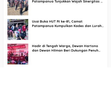
Patampanua Tunjukkan Wajah Sinergitas di
Pembukaan HUT RI ke-81
Usai Buka HUT RI ke-81, Camat
Patampanua Kumpulkan Kades dan Lurah:
Arahan Tegas Dibumbui Canda, Semua
Fokus Mendengar!
Hadir di Tengah Warga, Dewan Hartono
dan Dewan Hilman Beri Dukungan Penuh
Puncak Perayaan HUT RI ke-81 di
Maccirinna
Sekcam Patampanua Pimpin Prmbukaan
HUT RI Ke-81, Semangat Kemerdekaan
Berkobar di Maccirinna
LSM PERKARA Menantang Kapolres
Enrekang Melakukan Penindakan Terhadap
Kelangkaan Dan Lonjakan Harga gas elpiji
3 kg Di Kabupaten Enrekang