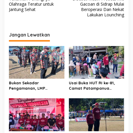
v
Olahraga Teratur untuk
Gacoan di Sidrap Mulai
Jantung Sehat
Beroperasi Dan Nekat
i
Lakukan Lounching
g
a
Jangan Lewatkan
s
i
p
o
s
Bukan Sekadar
Usai Buka HUT RI ke-81,
Pengamanan, LMP
Camat Patampanua
Patampanua Tunjukkan
Kumpulkan Kades dan
Wajah Sinergitas di
Lurah: Arahan Tegas
Pembukaan HUT RI ke-81
Dibumbui Canda, Semua
Fokus Mendengar!