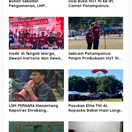
Bukan Sekadar
Usai Buka HUT RI ke-81,
Pengamanan, LMP
Camat Patampanua
Patampanua Tunjukkan
Kumpulkan Kades dan
Wajah Sinergitas di
Lurah: Arahan Tegas
Pembukaan HUT RI ke-81
Dibumbui Canda, Semua
Fokus Mendengar!
Hadir di Tengah Warga,
Sekcam Patampanua
Dewan Hartono dan Dewan
Pimpin Prmbukaan HUT RI
Hilman Beri Dukungan
Ke-81, Semangat
Penuh Puncak Perayaan
Kemerdekaan Berkobar di
HUT RI ke-81 di Maccirinna
Maccirinna
LSM PERKARA Menantang
Pasukan Elite TNI AL
Kapolres Enrekang
Kopaska Bakal Hiasi Langit
Melakukan Penindakan
Makassar di Event NBOD
Terhadap Kelangkaan Dan
Kodaeral VI
Lonjakan Harga gas elpiji 3
kg Di Kabupaten Enrekang