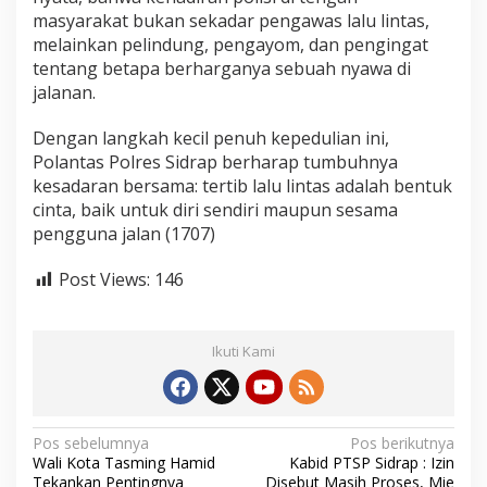
s
masyarakat bukan sekadar pengawas lalu lintas,
melainkan pelindung, pengayom, dan pengingat
tentang betapa berharganya sebuah nyawa di
jalanan.
Dengan langkah kecil penuh kepedulian ini,
Polantas Polres Sidrap berharap tumbuhnya
kesadaran bersama: tertib lalu lintas adalah bentuk
cinta, baik untuk diri sendiri maupun sesama
pengguna jalan (1707)
Post Views:
146
Ikuti Kami
N
Pos sebelumnya
Pos berikutnya
Wali Kota Tasming Hamid
Kabid PTSP Sidrap : Izin
a
Tekankan Pentingnya
Disebut Masih Proses, Mie