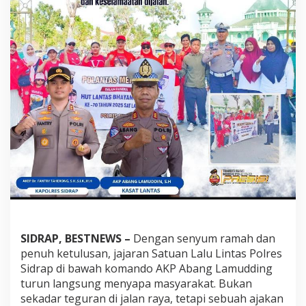
p
S
e
n
t
u
h
H
a
t
i
W
a
r
g
a
,
B
a
SIDRAP, BESTNEWS –
Dengan senyum ramah dan
n
penuh ketulusan, jajaran Satuan Lalu Lintas Polres
g
u
Sidrap di bawah komando AKP Abang Lamudding
n
turun langsung menyapa masyarakat. Bukan
K
sekadar teguran di jalan raya, tetapi sebuah ajakan
e