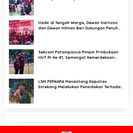
Di Balik Seragam dan Peluit, Kompol
Darmawati Berdiri untuk Masa Depan
Bangsa: Hari Anak Nasional 2026 Jadi
Seruan Lindungi Generasi Indonesia
Karo SDM Polda Sulsel Buka Assessment
Kapolsek Urban, Kompetensi Jadi Penentu
Pemerintahan
Bukan Sekadar Pengamanan, LMP
Patampanua Tunjukkan Wajah Sinergitas di
Pembukaan HUT RI ke-81
Usai Buka HUT RI ke-81, Camat