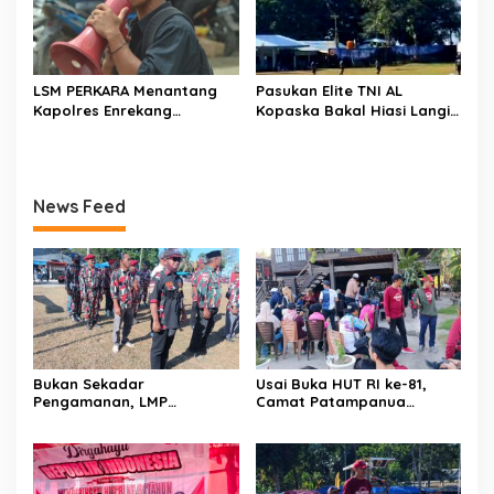
LSM PERKARA Menantang
Pasukan Elite TNI AL
Kapolres Enrekang
Kopaska Bakal Hiasi Langit
Melakukan Penindakan
Makassar di Event NBOD
Terhadap Kelangkaan Dan
Kodaeral VI
Lonjakan Harga gas elpiji 3
kg Di Kabupaten Enrekang
News Feed
Bukan Sekadar
Usai Buka HUT RI ke-81,
Pengamanan, LMP
Camat Patampanua
Patampanua Tunjukkan
Kumpulkan Kades dan
Wajah Sinergitas di
Lurah: Arahan Tegas
Pembukaan HUT RI ke-81
Dibumbui Canda, Semua
Fokus Mendengar!