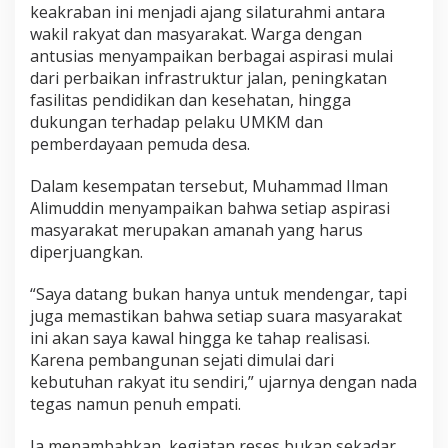
keakraban ini menjadi ajang silaturahmi antara
u
n
wakil rakyat dan masyarakat. Warga dengan
t
antusias menyampaikan berbagai aspirasi mulai
a
dari perbaikan infrastruktur jalan, peningkatan
s
fasilitas pendidikan dan kesehatan, hingga
dukungan terhadap pelaku UMKM dan
pemberdayaan pemuda desa.
Dalam kesempatan tersebut, Muhammad Ilman
Alimuddin menyampaikan bahwa setiap aspirasi
masyarakat merupakan amanah yang harus
diperjuangkan.
“Saya datang bukan hanya untuk mendengar, tapi
juga memastikan bahwa setiap suara masyarakat
ini akan saya kawal hingga ke tahap realisasi.
Karena pembangunan sejati dimulai dari
kebutuhan rakyat itu sendiri,” ujarnya dengan nada
tegas namun penuh empati.
Ia menambahkan, kegiatan reses bukan sekadar