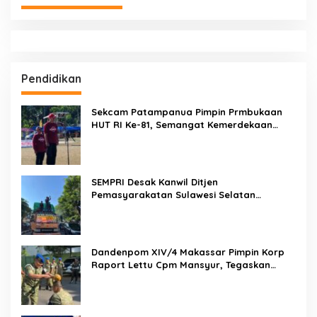
Bukan Sekadar Pengamanan, LMP Patampanua Tunjukkan
Wajah Sinergitas di Pembukaan HUT RI ke-81
Usai Buka HUT RI ke-81, Camat Patampanua Kumpulkan
Kades dan Lurah: Arahan Tegas Dibumbui Canda, Semua
Fokus Mendengar!
Hadir di Tengah Warga, Dewan Hartono dan Dewan Hilman
Beri Dukungan Penuh Puncak Perayaan HUT RI ke-81 di
Maccirinna
Sekcam Patampanua Pimpin Prmbukaan HUT RI Ke-81,
Semangat Kemerdekaan Berkobar di Maccirinna
LSM PERKARA Menantang Kapolres Enrekang Melakukan
Penindakan Terhadap Kelangkaan Dan Lonjakan Harga gas
elpiji 3 kg Di Kabupaten Enrekang
Hukukm & Kriminal