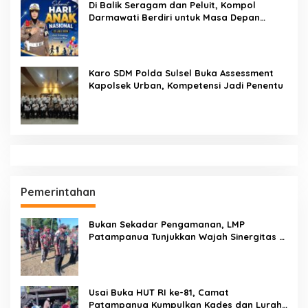
Pendidikan
Sekcam Patampanua Pimpin Prmbukaan
HUT RI Ke-81, Semangat Kemerdekaan
Berkobar di Maccirinna
SEMPRI Desak Kanwil Ditjen
Pemasyarakatan Sulawesi Selatan
Lakukan Reformasi Total Tata Kelola
Pemasyarakatan
Dandenpom XIV/4 Makassar Pimpin Korp
Raport Lettu Cpm Mansyur, Tegaskan
Prajurit Harus Loyal dan Berintegritas