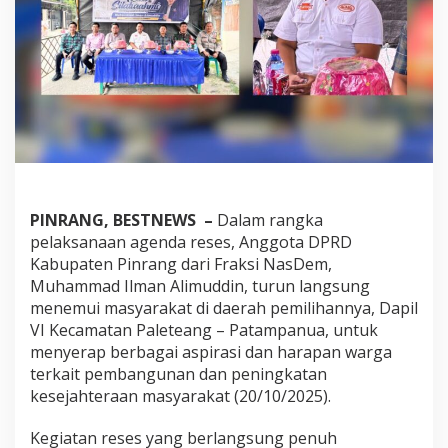
j
i
K
a
w
a
l
P
e
m
b
a
PINRANG, BESTNEWS –
Dalam rangka
n
pelaksanaan agenda reses, Anggota DPRD
g
Kabupaten Pinrang dari Fraksi NasDem,
u
n
Muhammad Ilman Alimuddin, turun langsung
a
menemui masyarakat di daerah pemilihannya, Dapil
n
VI Kecamatan Paleteang – Patampanua, untuk
H
menyerap berbagai aspirasi dan harapan warga
i
n
terkait pembangunan dan peningkatan
g
kesejahteraan masyarakat (20/10/2025).
g
a
Kegiatan reses yang berlangsung penuh
T