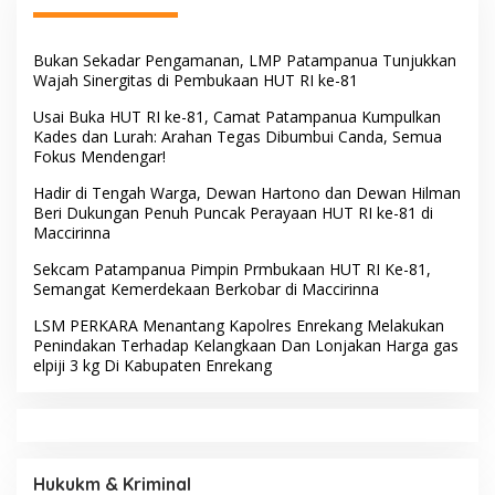
Bau Malik Karaengta
Ditemukan Tewas
Tukkajanangngang Gelar
Pertemuan Darurat Tokoh
Adat Gowa
Gerak Cepat Selamatkan
Gerak Cepat Hadapi Krisis
Sawah! Camat
Air, Camat Patampanua
Patampanua Gandeng
Temui Manajemen PLTM
Kementerian Bahas Solusi
Demi Selamatkan Ribuan
Debit Air Irigasi Watang
Hektare Sawah Warga
Sawitto Menulis
Mengawal Hak, Membela
Digerebek Satresnarkoba
Keadilan: Kiprah ADV.
Polresta Deli Serdang, Dua
Sugiyono Bersama Rumah
Pengedar Sabu di Pagar
Solusi
Merbau Dibekuk
BERITA TERBARU