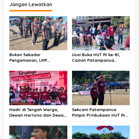
s
Jangan Lewatkan
i
p
o
s
Bukan Sekadar
Usai Buka HUT RI ke-81,
Pengamanan, LMP
Camat Patampanua
Patampanua Tunjukkan
Kumpulkan Kades dan
Wajah Sinergitas di
Lurah: Arahan Tegas
Pembukaan HUT RI ke-81
Dibumbui Canda, Semua
Fokus Mendengar!
Hadir di Tengah Warga,
Sekcam Patampanua
Dewan Hartono dan Dewan
Pimpin Prmbukaan HUT RI
Hilman Beri Dukungan
Ke-81, Semangat
Penuh Puncak Perayaan
Kemerdekaan Berkobar di
HUT RI ke-81 di Maccirinna
Maccirinna