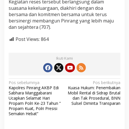
Kegiatan reses tersebut berlangsung dalam
suasana kekeluargaan, diakhiri dengan doa
bersama dan komitmen bersama untuk terus
bersinergi membangun Pinrang yang lebih maju
dan sejahtera (707).
Post Views:
864
Ikuti Kami
N
Pos sebelumnya
Pos berikutnya
Kapolres Pinrang AKBP Edi
Kuasa Hukum: Penembakan
a
Sabhara Manggabarani
Mobil Rental di Sidrap Brutal
v
Ucapkan Selamat Hari
dan Tak Prosedural, BNN
Propam Polri Ke-23 Tahun ”
Sulsel Diminta Transparan
i
Propam Kuat, Polri Presisi
Semakin Hebat”
g
a