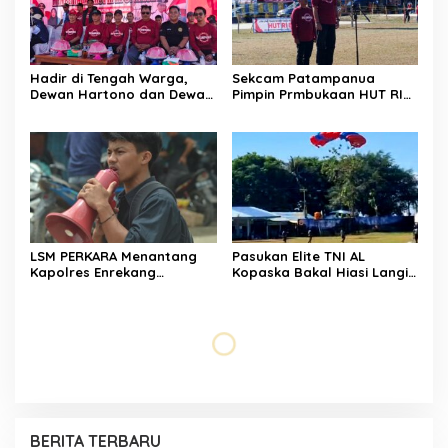
Hadir di Tengah Warga,
Sekcam Patampanua
Dewan Hartono dan Dewan
Pimpin Prmbukaan HUT RI
Hilman Beri Dukungan
Ke-81, Semangat
Penuh Puncak Perayaan
Kemerdekaan Berkobar di
HUT RI ke-81 di Maccirinna
Maccirinna
LSM PERKARA Menantang
Pasukan Elite TNI AL
Kapolres Enrekang
Kopaska Bakal Hiasi Langit
Melakukan Penindakan
Makassar di Event NBOD
Terhadap Kelangkaan Dan
Kodaeral VI
Lonjakan Harga gas elpiji 3
kg Di Kabupaten Enrekang
Rekonsiliasi Internal, Andi
Wanita Penghuni Kos