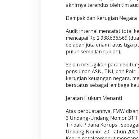
”
akhirnya terendus oleh tim audi
Dampak dan Kerugian Negara
Audit internal mencatat total 
mencapai Rp 2.938.636.569 (dua 
delapan juta enam ratus tiga p
puluh sembilan rupiah).
Selain merugikan para debitu
pensiunan ASN, TNI, dan Polri
kerugian keuangan negara, me
berstatus sebagai lembaga keu
Jeratan Hukum Menanti
Atas perbuatannya, FMW disan
3 Undang-Undang Nomor 31 T
Tindak Pidana Korupsi, sebag
Undang Nomor 20 Tahun 2001
Kedua pasal tersebut menganc