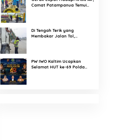
Camat Patampanua Temui
Manajemen PLTM Demi
Selamatkan Ribuan Hektare
Sawah Warga
Di Tengah Terik yang
Membakar Jalan Tol,
Sentuhan Kemanusiaan
Kompol Dharmawati Sejukkan
Hati Para Sopir Truk
PW IWO Kaltim Ucapkan
Selamat HUT ke-69 Polda
Kaltim, Soroti Pentingnya
Sinergi Polisi dan Media