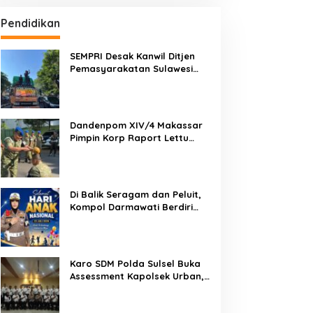
Pendidikan
SEMPRI Desak Kanwil Ditjen
Pemasyarakatan Sulawesi
Selatan Lakukan Reformasi
Total Tata Kelola
Pemasyarakatan
Dandenpom XIV/4 Makassar
Pimpin Korp Raport Lettu
Cpm Mansyur, Tegaskan
Prajurit Harus Loyal dan
Berintegritas
Di Balik Seragam dan Peluit,
Kompol Darmawati Berdiri
untuk Masa Depan Bangsa:
Hari Anak Nasional 2026 Jadi
Seruan Lindungi Generasi
Indonesia
Karo SDM Polda Sulsel Buka
Assessment Kapolsek Urban,
Kompetensi Jadi Penentu