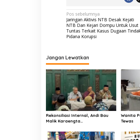
N
Pos sebelumnya
Jaringan Aktivis NTB Desak Kejati
a
NTB Dan Kejari Dompu Untuk Usut
v
Tuntas Terkait Kasus Dugaan Tinda
Pidana Korupsi
i
g
a
Jangan Lewatkan
s
i
p
o
s
Rekonsiliasi Internal, Andi Bau
Wanita P
Malik Karaengta
Tewas
Tukkajanangngang Gelar
Pertemuan Darurat Tokoh Adat
Gowa