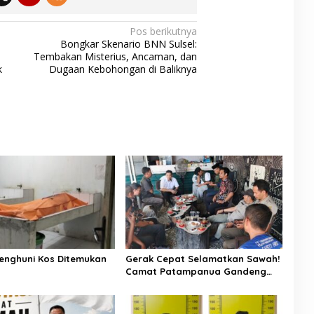
Pos berikutnya
Bongkar Skenario BNN Sulsel:
Tembakan Misterius, Ancaman, dan
k
Dugaan Kebohongan di Baliknya
enghuni Kos Ditemukan
Gerak Cepat Selamatkan Sawah!
Camat Patampanua Gandeng
Kementerian Bahas Solusi Debit
Air Irigasi Watang Sawitto
Menulis