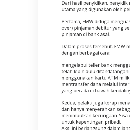
Dari hasil penyidikan, penyid
p
k
utama yang digunakan oleh pel
a
n
Pertama, FMW diduga menguasa
D
over) pinjaman debitur yang s
a
pinjaman di bank asal.
n
a
K
Dalam proses tersebut, FMW m
r
dengan berbagai cara:
e
d
mengelabui teller bank mengg
i
telah lebih dulu ditandatangan
t
R
menggunakan kartu ATM milik d
p
mentransfer dana melalui inter
2
yang berada di bawah kendalin
,
9
Kedua, pelaku juga kerap mena
M
i
dan hanya menyerahkan sebagia
l
menimbulkan kecurigaan. Sisa d
i
untuk kepentingan pribadi.
a
Aksi ini berlangsung dalam ja
r