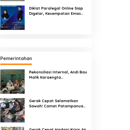
Diklat Paralegal Online Siap
Digelar, Kesempatan Emas
Tingkatkan Kompetensi
Bantuan Hukum dan Advokasi
Pemerintahan
Rekonsiliasi Internal, Andi Bau
Malik Karaengta
Tukkajanangngang Gelar
Pertemuan Darurat Tokoh
Adat Gowa
Gerak Cepat Selamatkan
Sawah! Camat Patampanua
Gandeng Kementerian Bahas
Solusi Debit Air Irigasi Watang
Sawitto Menulis
Gerak Cepat Hadapi Krisis Air,