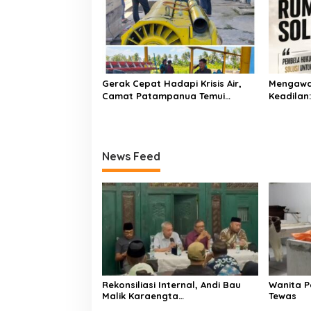
Gerak Cepat Hadapi Krisis Air,
Mengawa
Camat Patampanua Temui
Keadilan
Manajemen PLTM Demi
Bersama
Selamatkan Ribuan Hektare
Sawah Warga
News Feed
Rekonsiliasi Internal, Andi Bau
Wanita P
Malik Karaengta
Tewas
Tukkajanangngang Gelar