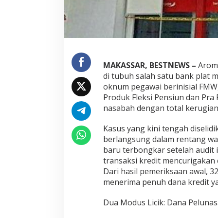
P
i
n
r
a
n
g
MAKASSAR, BESTNEWS –
Aroma
:
P
di tubuh salah satu bank plat 
e
oknum pegawai berinisial FMW,
g
Produk Fleksi Pensiun dan Pra 
a
nasabah dengan total kerugian 
w
a
i
Kasus yang kini tengah diselid
D
berlangsung dalam rentang wa
i
baru terbongkar setelah audit
d
transaksi kredit mencurigakan
u
Dari hasil pemeriksaan awal, 3
g
a
menerima penuh dana kredit y
G
e
Dua Modus Licik: Dana Pelunas
l
a