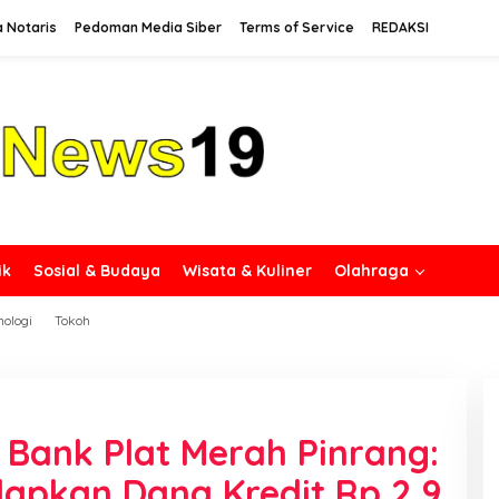
a Notaris
Pedoman Media Siber
Terms of Service
REDAKSI
ik
Sosial & Budaya
Wisata & Kuliner
Olahraga
nologi
Tokoh
 Bank Plat Merah Pinrang:
apkan Dana Kredit Rp 2,9