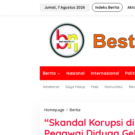
L
e
Jumat, 7 Agustus 2026
Indeks Berita
Akt
w
a
tutup
t
i
k
e
k
o
n
t
e
n
Berita
Nasional
Internasional
Polit
Advetorial
Gaya Hidup
Hobi
Komunitas
Tek
Homepage
/
Berita
“
S
“Skandal Korupsi di
k
a
Pegawai Diduga Gel
n