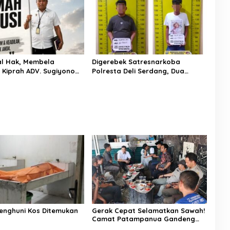
l Hak, Membela
Digerebek Satresnarkoba
: Kiprah ADV. Sugiyono
Polresta Deli Serdang, Dua
 Rumah Solusi
Pengedar Sabu di Pagar Merbau
Dibekuk
enghuni Kos Ditemukan
Gerak Cepat Selamatkan Sawah!
Camat Patampanua Gandeng
Kementerian Bahas Solusi Debit