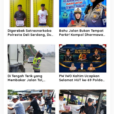
Hektare Sawah Warga
Digerebek Satresnarkoba
Bahu Jalan Bukan Tempat
Polresta Deli Serdang, Dua
Parkir! Kompol Dharmawati
Pengedar Sabu di Pagar
Gaungkan Pesan
Merbau Dibekuk
Keselamatan, Satu
Kelalaian Bisa Berujung
Maut
Di Tengah Terik yang
PW IWO Kaltim Ucapkan
Membakar Jalan Tol,
Selamat HUT ke-69 Polda
Sentuhan Kemanusiaan
Kaltim, Soroti Pentingnya
Kompol Dharmawati
Sinergi Polisi dan Media
Sejukkan Hati Para Sopir
Truk