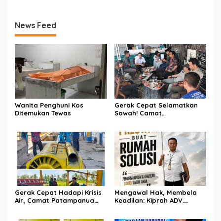
Kelalaian Bisa Berujung
Maut
News Feed
Wanita Penghuni Kos
Gerak Cepat Selamatkan
Ditemukan Tewas
Sawah! Camat
Patampanua Gandeng
Kementerian Bahas Solusi
Debit Air Irigasi Watang
Sawitto Menulis
Gerak Cepat Hadapi Krisis
Mengawal Hak, Membela
Air, Camat Patampanua
Keadilan: Kiprah ADV.
Temui Manajemen PLTM
Sugiyono Bersama Rumah
Demi Selamatkan Ribuan
Solusi