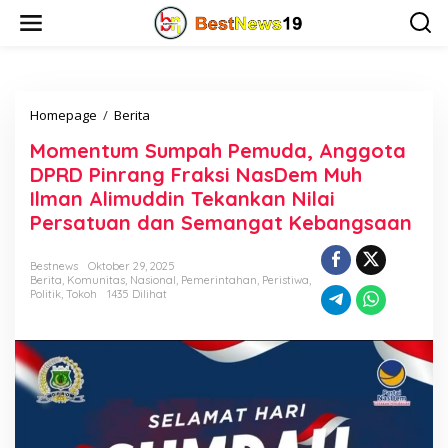
L
e
w
a
t
i
Homepage
/
Berita
M
k
o
e
Momentum Sumpah Pemuda, Anggota
m
k
e
o
DPRD Pinrang Fraksi NasDem Muh
n
n
Ilman Alimuddin Tekankan Nilai
t
t
Persatuan dan Semangat Kebangsaan
u
e
m
n
S
Bestnews
Oktober 29, 2025
u
Berita
,
Komunitas
,
Nasional
,
Pemerintahan
,
Peristiwa
,
m
Politik
,
Tokoh
1435 Dilihat
p
a
h
P
e
m
u
d