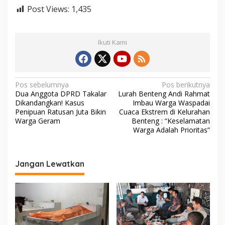
Post Views:
1,435
Ikuti Kami
N
Pos sebelumnya
Pos berikutnya
Dua Anggota DPRD Takalar
Lurah Benteng Andi Rahmat
a
Dikandangkan! Kasus
Imbau Warga Waspadai
v
Penipuan Ratusan Juta Bikin
Cuaca Ekstrem di Kelurahan
Warga Geram
Benteng : “Keselamatan
i
Warga Adalah Prioritas”
g
a
Jangan Lewatkan
s
i
p
o