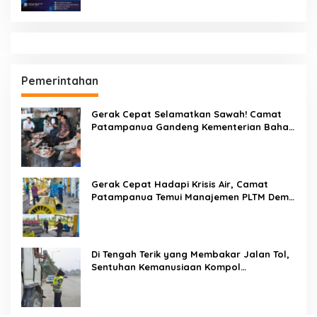
Pemerintahan
Gerak Cepat Selamatkan Sawah! Camat
Patampanua Gandeng Kementerian Bahas
Solusi Debit Air Irigasi Watang Sawitto
Menulis
Gerak Cepat Hadapi Krisis Air, Camat
Patampanua Temui Manajemen PLTM Demi
Selamatkan Ribuan Hektare Sawah Warga
Di Tengah Terik yang Membakar Jalan Tol,
Sentuhan Kemanusiaan Kompol
Dharmawati Sejukkan Hati Para Sopir Truk