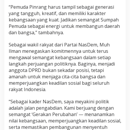
e
“Pemuda Pinrang harus tampil sebagai generasi
m
yang tangguh, kreatif, dan memiliki karakter
a
kebangsaan yang kuat. Jadikan semangat Sumpah
n
g
Pemuda sebagai energi untuk membangun daerah
a
dan bangsa,” tambahnya.
t
K
Sebagai wakil rakyat dari Partai NasDem, Muh
e
Ilman menegaskan komitmennya untuk terus
b
a
mengawal semangat kebangsaan dalam setiap
n
langkah perjuangan politiknya. Baginya, menjadi
g
anggota DPRD bukan sekadar posisi, tetapi
s
amanah untuk menjaga cita-cita bangsa dan
a
memperjuangkan keadilan sosial bagi seluruh
a
n
rakyat Indonesia.
“Sebagai kader NasDem, saya meyakini politik
adalah jalan pengabdian. Kami berjuang dengan
semangat ‘Gerakan Perubahan’ — menanamkan
nilai kebangsaan, memperjuangkan keadilan sosial,
serta memastikan pembangunan menyentuh