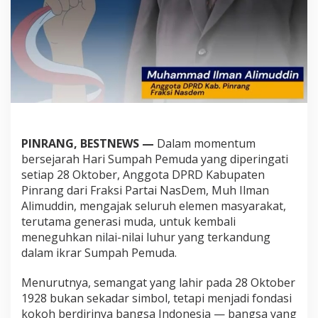
i
N
a
s
D
e
m
M
u
h
I
PINRANG, BESTNEWS —
Dalam momentum
l
bersejarah Hari Sumpah Pemuda yang diperingati
m
setiap 28 Oktober, Anggota DPRD Kabupaten
a
n
Pinrang dari Fraksi Partai NasDem, Muh Ilman
A
Alimuddin, mengajak seluruh elemen masyarakat,
l
terutama generasi muda, untuk kembali
i
meneguhkan nilai-nilai luhur yang terkandung
m
u
dalam ikrar Sumpah Pemuda.
d
d
Menurutnya, semangat yang lahir pada 28 Oktober
i
1928 bukan sekadar simbol, tetapi menjadi fondasi
n
kokoh berdirinya bangsa Indonesia — bangsa yang
T