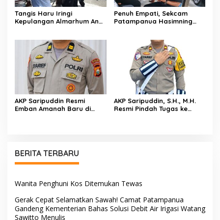
Tangis Haru Iringi
Penuh Empati, Sekcam
Kepulangan Almarhum Andi
Patampanua Hasimning
Paliwangi, Camat
Melayat ke Rumah Duka
Patampanua Muhammad
Andi Paliwangi, Hadir
Ja’far Turun Langsung
Menguatkan Keluarga Yang
Mengangkat Jenazah di
Berduka
Rumah Duka
AKP Saripuddin Resmi
AKP Saripuddin, S.H., M.H.
Emban Amanah Baru di
Resmi Pindah Tugas ke
Bidpropam Polda Sulsel,
Bidpropam Polda Sulsel
Tinggalkan Jejak
Pengabdian di Polres Barru
BERITA TERBARU
Wanita Penghuni Kos Ditemukan Tewas
Gerak Cepat Selamatkan Sawah! Camat Patampanua
Gandeng Kementerian Bahas Solusi Debit Air Irigasi Watang
Sawitto Menulis