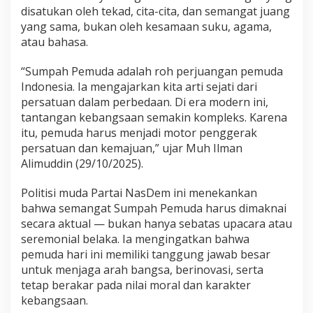
e
disatukan oleh tekad, cita-cita, dan semangat juang
k
yang sama, bukan oleh kesamaan suku, agama,
a
atau bahasa.
n
k
“Sumpah Pemuda adalah roh perjuangan pemuda
a
n
Indonesia. Ia mengajarkan kita arti sejati dari
N
persatuan dalam perbedaan. Di era modern ini,
i
tantangan kebangsaan semakin kompleks. Karena
l
itu, pemuda harus menjadi motor penggerak
a
persatuan dan kemajuan,” ujar Muh Ilman
i
P
Alimuddin (29/10/2025).
e
r
Politisi muda Partai NasDem ini menekankan
s
bahwa semangat Sumpah Pemuda harus dimaknai
a
secara aktual — bukan hanya sebatas upacara atau
t
u
seremonial belaka. Ia mengingatkan bahwa
a
pemuda hari ini memiliki tanggung jawab besar
n
untuk menjaga arah bangsa, berinovasi, serta
d
tetap berakar pada nilai moral dan karakter
a
n
kebangsaan.
S