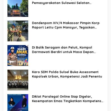
Pemasyarakatan Sulawesi Selatan
Lakukan Reformasi Total Tata Kelola
Pemasyarakatan
Dandenpom XIV/4 Makassar Pimpin Korp
Raport Lettu Cpm Mansyur, Tegaskan
Prajurit Harus Loyal dan Berintegritas
Di Balik Seragam dan Peluit, Kompol
Darmawati Berdiri untuk Masa Depan
Bangsa: Hari Anak Nasional 2026 Jadi
Seruan Lindungi Generasi Indonesia
Karo SDM Polda Sulsel Buka Assessment
Kapolsek Urban, Kompetensi Jadi Penentu
Diklat Paralegal Online Siap Digelar,
Kesempatan Emas Tingkatkan Kompetensi
Bantuan Hukum dan Advokasi