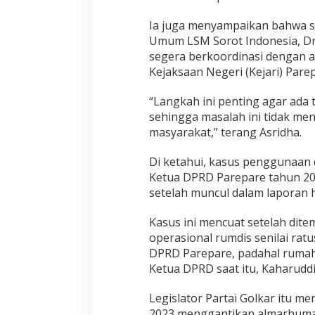
u
k
Ia juga menyampaikan bahwa s
u
Umum LSM Sorot Indonesia, Dr
m
segera berkoordinasi dengan a
D
Kejaksaan Negeri (Kejari) Parep
i
p
e
“Langkah ini penting agar ada
r
sehingga masalah ini tidak men
j
masyarakat,” terang Asridha.
e
l
Di ketahui, kasus penggunaan 
a
s
Ketua DPRD Parepare tahun 20
setelah muncul dalam laporan h
Kasus ini mencuat setelah dit
operasional rumdis senilai ratu
DPRD Parepare, padahal rumah 
Ketua DPRD saat itu, Kaharuddi
Legislator Partai Golkar itu m
2023 menggantikan almarhumah