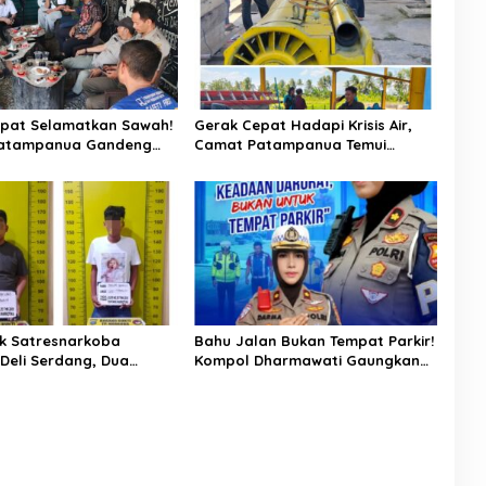
pat Selamatkan Sawah!
Gerak Cepat Hadapi Krisis Air,
atampanua Gandeng
Camat Patampanua Temui
ian Bahas Solusi Debit
Manajemen PLTM Demi
si Watang Sawitto
Selamatkan Ribuan Hektare
Sawah Warga
k Satresnarkoba
Bahu Jalan Bukan Tempat Parkir!
 Deli Serdang, Dua
Kompol Dharmawati Gaungkan
 Sabu di Pagar Merbau
Pesan Keselamatan, Satu
Kelalaian Bisa Berujung Maut