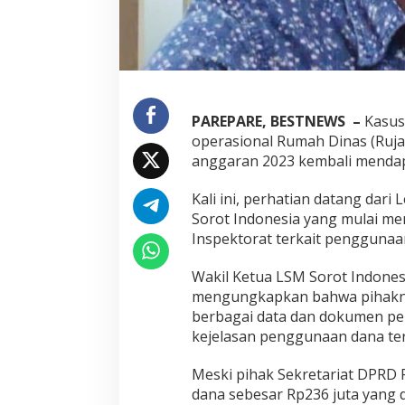
D
P
R
D
P
a
r
PAREPARE, BESTNEWS –
Kasus
e
p
operasional Rumah Dinas (Ruj
a
anggaran 2023 kembali mendap
r
e
Kali ini, perhatian datang dar
B
Sorot Indonesia yang mulai me
e
l
Inspektorat terkait penggunaan
u
m
Wakil Ketua LSM Sorot Indones
T
mengungkapkan bahwa pihakny
u
berbagai data dan dokumen p
n
t
kejelasan penggunaan dana ter
a
s
Meski pihak Sekretariat DPRD
,
dana sebesar Rp236 juta yang d
S