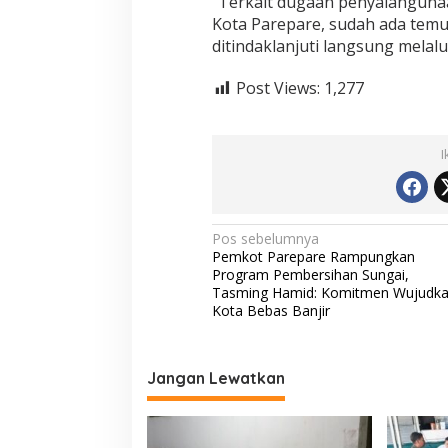
“Terkait dugaan penyalahguna
Kota Parepare, sudah ada temu
ditindaklanjuti langsung melalui
Post Views:
1,277
I
N
Pos sebelumnya
Pemkot Parepare Rampungkan
a
Program Pembersihan Sungai,
v
Tasming Hamid: Komitmen Wujudk
Kota Bebas Banjir
i
g
a
Jangan Lewatkan
s
i