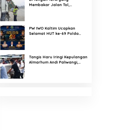
Membakar Jalan Tol,
Sentuhan Kemanusiaan
Kompol Dharmawati Sejukkan
Hati Para Sopir Truk
PW IWO Kaltim Ucapkan
Selamat HUT ke-69 Polda
Kaltim, Soroti Pentingnya
Sinergi Polisi dan Media
Tangis Haru Iringi Kepulangan
Almarhum Andi Paliwangi,
Camat Patampanua
Muhammad Ja’far Turun
Langsung Mengangkat
Jenazah di Rumah Duka