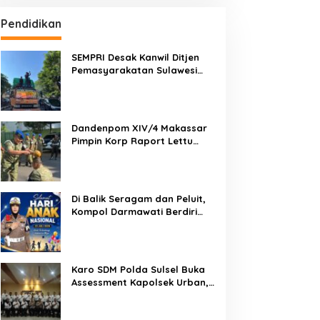
Pendidikan
SEMPRI Desak Kanwil Ditjen
Pemasyarakatan Sulawesi
Selatan Lakukan Reformasi
Total Tata Kelola
Pemasyarakatan
Dandenpom XIV/4 Makassar
Pimpin Korp Raport Lettu
Cpm Mansyur, Tegaskan
Prajurit Harus Loyal dan
Berintegritas
Di Balik Seragam dan Peluit,
Kompol Darmawati Berdiri
untuk Masa Depan Bangsa:
Hari Anak Nasional 2026 Jadi
Seruan Lindungi Generasi
Indonesia
Karo SDM Polda Sulsel Buka
Assessment Kapolsek Urban,
Kompetensi Jadi Penentu