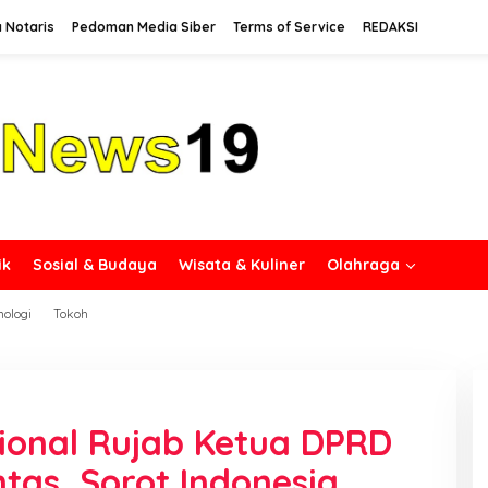
 Notaris
Pedoman Media Siber
Terms of Service
REDAKSI
ik
Sosial & Budaya
Wisata & Kuliner
Olahraga
nologi
Tokoh
ional Rujab Ketua DPRD
tas, Sorot Indonesia