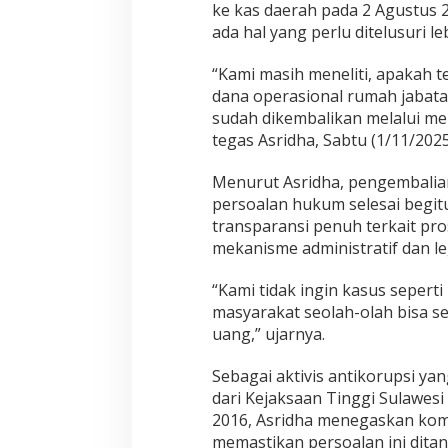
ke kas daerah pada 2 Agustus 2
o
r
ada hal yang perlu ditelusuri leb
o
t
“Kami masih meneliti, apakah
I
dana operasional rumah jabata
n
sudah dikembalikan melalui m
d
o
tegas Asridha, Sabtu (1/11/2025
n
e
Menurut Asridha, pengembalia
s
persoalan hukum selesai begitu 
i
transparansi penuh terkait pr
a
D
mekanisme administratif dan le
e
s
“Kami tidak ingin kasus seperti
a
masyarakat seolah-olah bisa 
k
uang,” ujarnya.
P
r
o
Sebagai aktivis antikorupsi 
s
dari Kejaksaan Tinggi Sulawesi 
e
2016, Asridha menegaskan ko
s
memastikan persoalan ini ditan
H