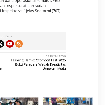
an dana operasional rumdis DPRD
an Inspektorat dan sudah
 Inspektorat,” jelas Soetarmi (707).
kuti Kami
Pos berikutnya
Tasming Hamid: Otomotif Fest 2025
Bukti Parepare Wadah Kreativitas
an
Generasi Muda