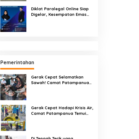
Diklat Paralegal Online Siap
Digelar, Kesempatan Emas
Tingkatkan Kompetensi
Bantuan Hukum dan Advokasi
Pemerintahan
Gerak Cepat Selamatkan
Sawah! Camat Patampanua
Gandeng Kementerian Bahas
Solusi Debit Air Irigasi Watang
Sawitto Menulis
Gerak Cepat Hadapi Krisis Air,
Camat Patampanua Temui
Manajemen PLTM Demi
Selamatkan Ribuan Hektare
Sawah Warga
Di Tengah Terik yang