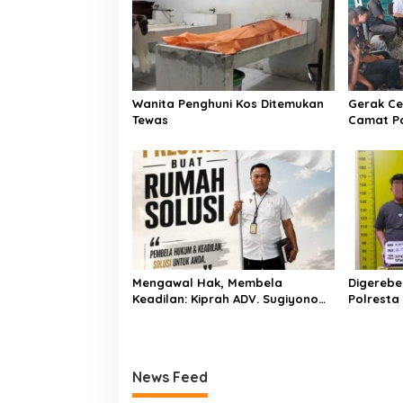
p
o
s
Wanita Penghuni Kos Ditemukan
Gerak Ce
Tewas
Camat P
Kementer
Air Iriga
Menulis
Mengawal Hak, Membela
Digerebe
Keadilan: Kiprah ADV. Sugiyono
Polresta
Bersama Rumah Solusi
Pengedar
Dibekuk
News Feed