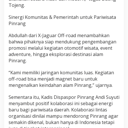
i
Tojeng.
s
a
Sinergi Komunitas & Pemerintah untuk Pariwisata
t
Pinrang
a
P
i
Abdullah dari X-Jaguar Off-road menambahkan
n
bahwa pihaknya siap mendukung pengembangan
r
promosi melalui kegiatan otomotif wisata, event
a
adventure, hingga eksplorasi destinasi alam
n
Pinrang.
g
h
i
“Kami memiliki jaringan komunitas luas. Kegiatan
n
off-road bisa menjadi magnet baru untuk
g
mengenalkan keindahan alam Pinrang,” ujarnya.
g
a
M
Sementara itu, Kadis Dispaspor Pinrang Andi Suyuti
a
menyambut positif kolaborasi ini sebagai energi
n
baru bagi pariwisata daerah. Kolaborasi lintas
c
organisasi dinilai mampu mendorong Pinrang agar
a
semakin dikenal, bukan hanya di Indonesia tetapi
n
e