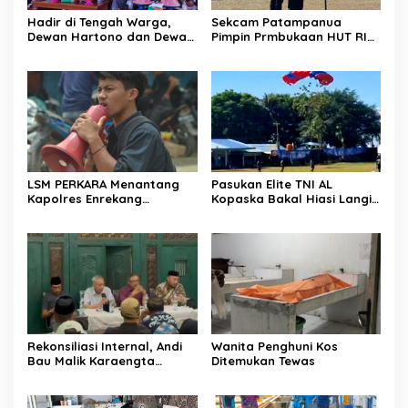
Hadir di Tengah Warga,
Sekcam Patampanua
Dewan Hartono dan Dewan
Pimpin Prmbukaan HUT RI
Hilman Beri Dukungan
Ke-81, Semangat
Penuh Puncak Perayaan
Kemerdekaan Berkobar di
HUT RI ke-81 di Maccirinna
Maccirinna
LSM PERKARA Menantang
Pasukan Elite TNI AL
Kapolres Enrekang
Kopaska Bakal Hiasi Langit
Melakukan Penindakan
Makassar di Event NBOD
Terhadap Kelangkaan Dan
Kodaeral VI
Lonjakan Harga gas elpiji 3
kg Di Kabupaten Enrekang
Rekonsiliasi Internal, Andi
Wanita Penghuni Kos
Bau Malik Karaengta
Ditemukan Tewas
Tukkajanangngang Gelar
Pertemuan Darurat Tokoh
Adat Gowa