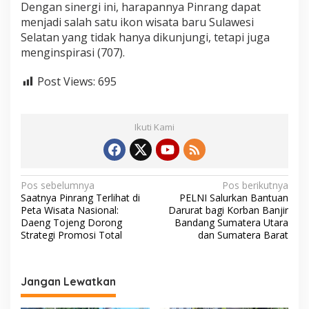
Dengan sinergi ini, harapannya Pinrang dapat
menjadi salah satu ikon wisata baru Sulawesi
Selatan yang tidak hanya dikunjungi, tetapi juga
menginspirasi (707).
Post Views:
695
Ikuti Kami
N
Pos sebelumnya
Pos berikutnya
Saatnya Pinrang Terlihat di
PELNI Salurkan Bantuan
a
Peta Wisata Nasional:
Darurat bagi Korban Banjir
v
Daeng Tojeng Dorong
Bandang Sumatera Utara
Strategi Promosi Total
dan Sumatera Barat
i
g
a
Jangan Lewatkan
s