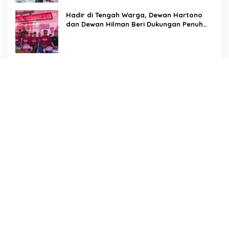
Hadir di Tengah Warga, Dewan Hartono
dan Dewan Hilman Beri Dukungan Penuh
Puncak Perayaan HUT RI ke-81 di
Maccirinna
Sekcam Patampanua Pimpin Prmbukaan
HUT RI Ke-81, Semangat Kemerdekaan
Berkobar di Maccirinna
LSM PERKARA Menantang Kapolres
Enrekang Melakukan Penindakan Terhadap
Kelangkaan Dan Lonjakan Harga gas elpiji
3 kg Di Kabupaten Enrekang