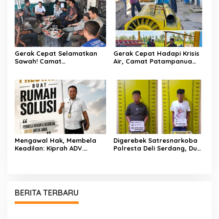
Gerak Cepat Selamatkan
Gerak Cepat Hadapi Krisis
Sawah! Camat
Air, Camat Patampanua
Patampanua Gandeng
Temui Manajemen PLTM
Kementerian Bahas Solusi
Demi Selamatkan Ribuan
Debit Air Irigasi Watang
Hektare Sawah Warga
Sawitto Menulis
Mengawal Hak, Membela
Digerebek Satresnarkoba
Keadilan: Kiprah ADV.
Polresta Deli Serdang, Dua
Sugiyono Bersama Rumah
Pengedar Sabu di Pagar
Solusi
Merbau Dibekuk
BERITA TERBARU