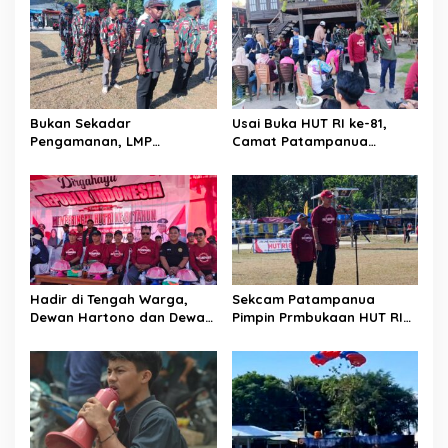
i
p
o
s
Bukan Sekadar
Usai Buka HUT RI ke-81,
Pengamanan, LMP
Camat Patampanua
Patampanua Tunjukkan
Kumpulkan Kades dan
Wajah Sinergitas di
Lurah: Arahan Tegas
Pembukaan HUT RI ke-81
Dibumbui Canda, Semua
Fokus Mendengar!
Hadir di Tengah Warga,
Sekcam Patampanua
Dewan Hartono dan Dewan
Pimpin Prmbukaan HUT RI
Hilman Beri Dukungan
Ke-81, Semangat
Penuh Puncak Perayaan
Kemerdekaan Berkobar di
HUT RI ke-81 di Maccirinna
Maccirinna