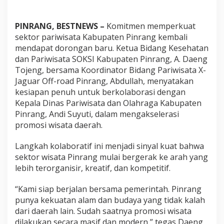
o
r
a
PINRANG, BESTNEWS –
Komitmen memperkuat
s
sektor pariwisata Kabupaten Pinrang kembali
i
mendapat dorongan baru. Ketua Bidang Kesehatan
B
dan Pariwisata SOKSI Kabupaten Pinrang, A. Daeng
e
s
Tojeng, bersama Koordinator Bidang Pariwisata X-
a
Jaguar Off-road Pinrang, Abdullah, menyatakan
r
kesiapan penuh untuk berkolaborasi dengan
:
Kepala Dinas Pariwisata dan Olahraga Kabupaten
D
Pinrang, Andi Suyuti, dalam mengakselerasi
o
r
promosi wisata daerah.
o
n
Langkah kolaboratif ini menjadi sinyal kuat bahwa
g
sektor wisata Pinrang mulai bergerak ke arah yang
P
lebih terorganisir, kreatif, dan kompetitif.
r
o
m
“Kami siap berjalan bersama pemerintah. Pinrang
o
punya kekuatan alam dan budaya yang tidak kalah
s
dari daerah lain. Sudah saatnya promosi wisata
i
dilakukan secara masif dan modern,” tegas Daeng
W