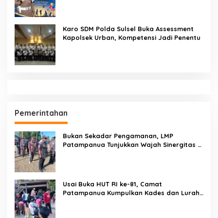
Seruan Lindungi Generasi Indonesia
Karo SDM Polda Sulsel Buka Assessment
Kapolsek Urban, Kompetensi Jadi Penentu
Pemerintahan
Bukan Sekadar Pengamanan, LMP
Patampanua Tunjukkan Wajah Sinergitas di
Pembukaan HUT RI ke-81
Usai Buka HUT RI ke-81, Camat
Patampanua Kumpulkan Kades dan Lurah:
Arahan Tegas Dibumbui Canda, Semua
Fokus Mendengar!