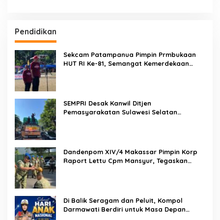
Pendidikan
Sekcam Patampanua Pimpin Prmbukaan
HUT RI Ke-81, Semangat Kemerdekaan
Berkobar di Maccirinna
SEMPRI Desak Kanwil Ditjen
Pemasyarakatan Sulawesi Selatan
Lakukan Reformasi Total Tata Kelola
Pemasyarakatan
Dandenpom XIV/4 Makassar Pimpin Korp
Raport Lettu Cpm Mansyur, Tegaskan
Prajurit Harus Loyal dan Berintegritas
Di Balik Seragam dan Peluit, Kompol
Darmawati Berdiri untuk Masa Depan
Bangsa: Hari Anak Nasional 2026 Jadi