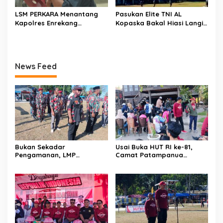
LSM PERKARA Menantang
Pasukan Elite TNI AL
Kapolres Enrekang
Kopaska Bakal Hiasi Langit
Melakukan Penindakan
Makassar di Event NBOD
Terhadap Kelangkaan Dan
Kodaeral VI
Lonjakan Harga gas elpiji 3
kg Di Kabupaten Enrekang
News Feed
Bukan Sekadar
Usai Buka HUT RI ke-81,
Pengamanan, LMP
Camat Patampanua
Patampanua Tunjukkan
Kumpulkan Kades dan
Wajah Sinergitas di
Lurah: Arahan Tegas
Pembukaan HUT RI ke-81
Dibumbui Canda, Semua
Fokus Mendengar!