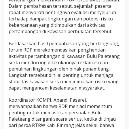
O
Dalam pembahasan tersebut, sejumlah peserta
M
rapat menyoroti pentingnya evaluasi menyeluruh
P
terhadap dampak lingkungan dan potensi risiko
I
kebencanaan yang ditimbulkan dari aktivitas
D
e
pertambangan di kawasan perbukitan tersebut.
s
a
Berdasarkan hasil pembahasan yang berlangsung,
k
forum RDP merekomendasikan penghentian
P
aktivitas pertambangan di kawasan Bulu Paleteang
e
n
serta mendorong dilakukannya reklamasi dan
g
pemulihan lingkungan oleh pihak penambang.
h
Langkah tersebut dinilai penting untuk menjaga
e
stabilitas kawasan serta meminimalkan risiko yang
n
t
dapat mengancam keselamatan masyarakat.
i
a
Koordinator KOMPI, Apandi Paserei,
n
menyampaikan bahwa RDP menjadi momentum
d
penting untuk memastikan persoalan Bulu
a
n
Paleteang ditangani secara serius, ketika di tinjau
P
dari perda RTRW Kab. Pinrang jelas sekali bahwa
e