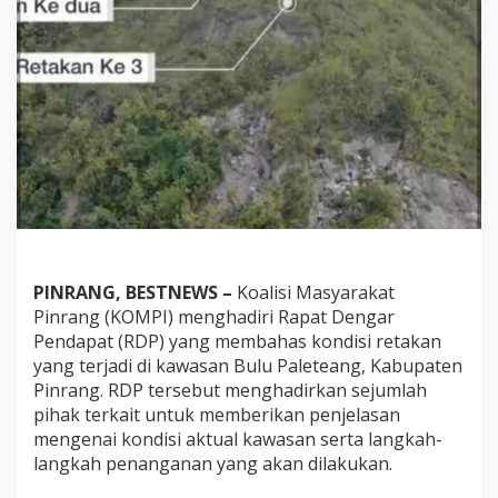
v
i
t
a
s
T
a
m
b
a
n
g
D
i
PINRANG, BESTNEWS –
Koalisi Masyarakat
d
u
Pinrang (KOMPI) menghadiri Rapat Dengar
g
Pendapat (RDP) yang membahas kondisi retakan
a
yang terjadi di kawasan Bulu Paleteang, Kabupaten
J
Pinrang. RDP tersebut menghadirkan sejumlah
a
d
pihak terkait untuk memberikan penjelasan
i
mengenai kondisi aktual kawasan serta langkah-
P
langkah penanganan yang akan dilakukan.
e
m