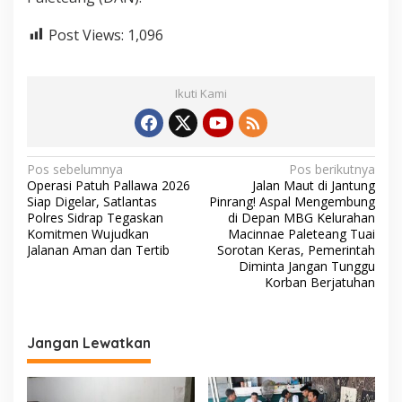
Post Views:
1,096
Ikuti Kami
N
Pos sebelumnya
Pos berikutnya
Operasi Patuh Pallawa 2026
Jalan Maut di Jantung
a
Siap Digelar, Satlantas
Pinrang! Aspal Mengembung
v
Polres Sidrap Tegaskan
di Depan MBG Kelurahan
Komitmen Wujudkan
Macinnae Paleteang Tuai
i
Jalanan Aman dan Tertib
Sorotan Keras, Pemerintah
Diminta Jangan Tunggu
g
Korban Berjatuhan
a
s
Jangan Lewatkan
i
p
o