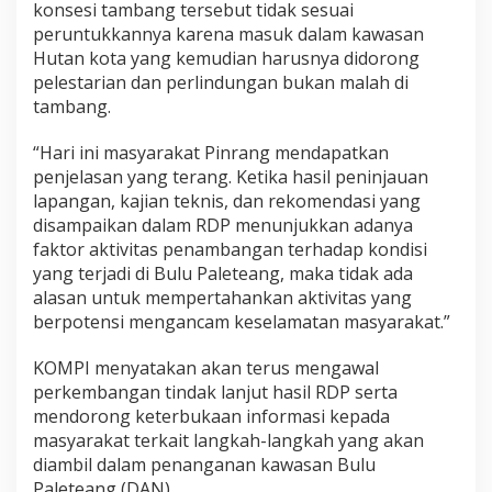
konsesi tambang tersebut tidak sesuai
m
peruntukkannya karena masuk dalam kawasan
u
Hutan kota yang kemudian harusnya didorong
l
i
pelestarian dan perlindungan bukan malah di
h
tambang.
a
n
“Hari ini masyarakat Pinrang mendapatkan
L
penjelasan yang terang. Ketika hasil peninjauan
i
n
lapangan, kajian teknis, dan rekomendasi yang
g
disampaikan dalam RDP menunjukkan adanya
k
faktor aktivitas penambangan terhadap kondisi
u
yang terjadi di Bulu Paleteang, maka tidak ada
n
g
alasan untuk mempertahankan aktivitas yang
a
berpotensi mengancam keselamatan masyarakat.”
n
KOMPI menyatakan akan terus mengawal
perkembangan tindak lanjut hasil RDP serta
mendorong keterbukaan informasi kepada
masyarakat terkait langkah-langkah yang akan
diambil dalam penanganan kawasan Bulu
Paleteang (DAN).