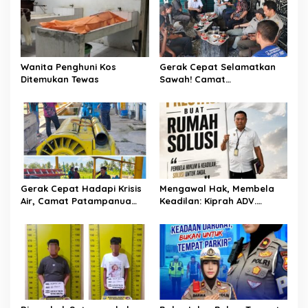
s
Wanita Penghuni Kos
Gerak Cepat Selamatkan
Ditemukan Tewas
Sawah! Camat
Patampanua Gandeng
Kementerian Bahas Solusi
Debit Air Irigasi Watang
Sawitto Menulis
Gerak Cepat Hadapi Krisis
Mengawal Hak, Membela
Air, Camat Patampanua
Keadilan: Kiprah ADV.
Temui Manajemen PLTM
Sugiyono Bersama Rumah
Demi Selamatkan Ribuan
Solusi
Hektare Sawah Warga