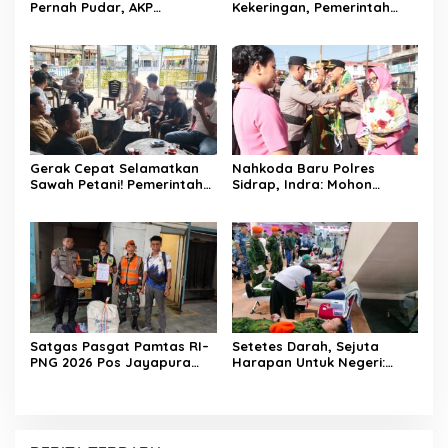
Pernah Pudar, AKP
Kekeringan, Pemerintah
Saripuddin Tinggalkan
Kecamatan Patampanua
Polres Barru dengan
dan Kelurahan Benteng
Segudang Prestasi, Kini
Selamatkan Sawah Warga
Mengemban Amanah Baru
di Bidpropam Polda Sulsel
Gerak Cepat Selamatkan
Nahkoda Baru Polres
Sawah Petani! Pemerintah
Sidrap, Indra: Mohon
Kecamatan Patampanua,
Dukungan dan Kerjasama
DPRD, dan Tokoh
Seluruh Personel
Masyarakat Bersatu
Hadapi Ancaman
Kekeringan di Kelurahan
Benteng
Satgas Pasgat Pamtas RI–
Setetes Darah, Sejuta
PNG 2026 Pos Jayapura
Harapan Untuk Negeri:
Gagalkan Penyelundupan
Satgas Pasgat Pos Timika
Ganja Melalui Jalur Kargo
Wujudkan Bakti Nyata Di
Bandara Sentani
Hari Bakti TNI AU Ke-79