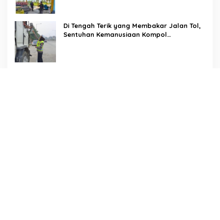
Di Tengah Terik yang Membakar Jalan Tol,
Sentuhan Kemanusiaan Kompol
Dharmawati Sejukkan Hati Para Sopir Truk
PW IWO Kaltim Ucapkan Selamat HUT ke-
69 Polda Kaltim, Soroti Pentingnya Sinergi
Polisi dan Media
Tangis Haru Iringi Kepulangan Almarhum
Andi Paliwangi, Camat Patampanua
Muhammad Ja’far Turun Langsung
Mengangkat Jenazah di Rumah Duka