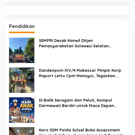
Pendidikan
SEMPRI Desak Kanwil Ditjen
Pemasyarakatan Sulawesi Selatan
Lakukan Reformasi Total Tata Kelola
Pemasyarakatan
Dandenpom XIV/4 Makassar Pimpin Korp
Raport Lettu Cpm Mansyur, Tegaskan
Prajurit Harus Loyal dan Berintegritas
Di Balik Seragam dan Peluit, Kompol
Darmawati Berdiri untuk Masa Depan
Bangsa: Hari Anak Nasional 2026 Jadi
Seruan Lindungi Generasi Indonesia
Karo SDM Polda Sulsel Buka Assessment