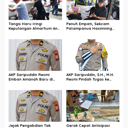
Tangis Haru Iringi
Penuh Empati, Sekcam
Kepulangan Almarhum Andi
Patampanua Hasimning
Paliwangi, Camat
Melayat ke Rumah Duka
Patampanua Muhammad
Andi Paliwangi, Hadir
Ja’far Turun Langsung
Menguatkan Keluarga Yang
Mengangkat Jenazah di
Berduka
Rumah Duka
AKP Saripuddin Resmi
AKP Saripuddin, S.H., M.H.
Emban Amanah Baru di
Resmi Pindah Tugas ke
Bidpropam Polda Sulsel,
Bidpropam Polda Sulsel
Tinggalkan Jejak
Pengabdian di Polres Barru
Jejak Pengabdian Tak
Gerak Cepat Antisipasi