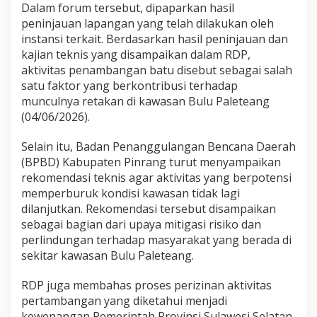
Dalam forum tersebut, dipaparkan hasil
i
c
peninjauan lapangan yang telah dilakukan oleh
u
instansi terkait. Berdasarkan hasil peninjauan dan
R
kajian teknis yang disampaikan dalam RDP,
e
aktivitas penambangan batu disebut sebagai salah
t
satu faktor yang berkontribusi terhadap
a
k
munculnya retakan di kawasan Bulu Paleteang
a
(04/06/2026).
n
B
Selain itu, Badan Penanggulangan Bencana Daerah
u
(BPBD) Kabupaten Pinrang turut menyampaikan
l
u
rekomendasi teknis agar aktivitas yang berpotensi
P
memperburuk kondisi kawasan tidak lagi
a
dilanjutkan. Rekomendasi tersebut disampaikan
l
sebagai bagian dari upaya mitigasi risiko dan
e
t
perlindungan terhadap masyarakat yang berada di
e
sekitar kawasan Bulu Paleteang.
a
n
RDP juga membahas proses perizinan aktivitas
g
pertambangan yang diketahui menjadi
,
K
kewenangan Pemerintah Provinsi Sulawesi Selatan.