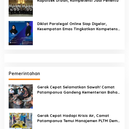
Kapolsek Urban, Kompetensi Jadi Penentu
Diklat Paralegal Online Siap Digelar,
Kesempatan Emas Tingkatkan Kompetensi
Bantuan Hukum dan Advokasi
Pemerintahan
Gerak Cepat Selamatkan Sawah! Camat
Patampanua Gandeng Kementerian Bahas
Solusi Debit Air Irigasi Watang Sawitto
Menulis
Gerak Cepat Hadapi Krisis Air, Camat
Patampanua Temui Manajemen PLTM Demi
Selamatkan Ribuan Hektare Sawah Warga