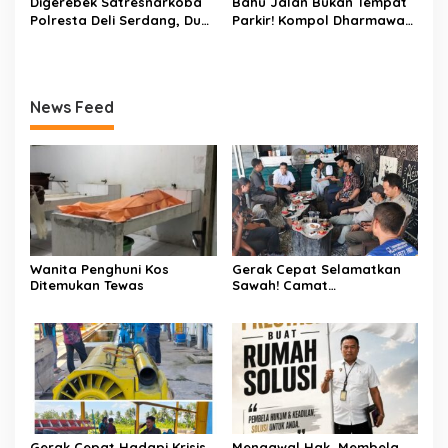
Digerebek Satresnarkoba
Bahu Jalan Bukan Tempat
Polresta Deli Serdang, Dua
Parkir! Kompol Dharmawati
Pengedar Sabu di Pagar
Gaungkan Pesan
Merbau Dibekuk
Keselamatan, Satu
Kelalaian Bisa Berujung
Maut
News Feed
Wanita Penghuni Kos
Gerak Cepat Selamatkan
Ditemukan Tewas
Sawah! Camat
Patampanua Gandeng
Kementerian Bahas Solusi
Debit Air Irigasi Watang
Sawitto Menulis
Gerak Cepat Hadapi Krisis
Mengawal Hak, Membela