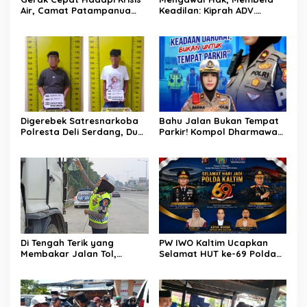
Air, Camat Patampanua
Keadilan: Kiprah ADV.
Temui Manajemen PLTM
Sugiyono Bersama Rumah
Demi Selamatkan Ribuan
Solusi
Hektare Sawah Warga
Digerebek Satresnarkoba
Bahu Jalan Bukan Tempat
Polresta Deli Serdang, Dua
Parkir! Kompol Dharmawati
Pengedar Sabu di Pagar
Gaungkan Pesan
Merbau Dibekuk
Keselamatan, Satu
Kelalaian Bisa Berujung
Maut
Di Tengah Terik yang
PW IWO Kaltim Ucapkan
Membakar Jalan Tol,
Selamat HUT ke-69 Polda
Sentuhan Kemanusiaan
Kaltim, Soroti Pentingnya
Kompol Dharmawati
Sinergi Polisi dan Media
Sejukkan Hati Para Sopir
Truk