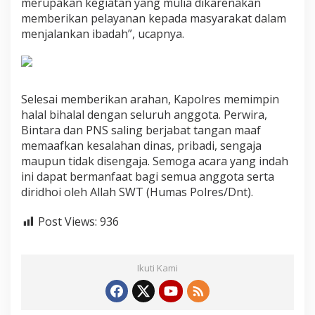
merupakan kegiatan yang mulia dikarenakan
H
memberikan pelayanan kepada masyarakat dalam
a
menjalankan ibadah”, ucapnya.
l
a
l
Selesai memberikan arahan, Kapolres memimpin
halal bihalal dengan seluruh anggota. Perwira,
Bintara dan PNS saling berjabat tangan maaf
memaafkan kesalahan dinas, pribadi, sengaja
maupun tidak disengaja. Semoga acara yang indah
ini dapat bermanfaat bagi semua anggota serta
diridhoi oleh Allah SWT (Humas Polres/Dnt).
Post Views:
936
Ikuti Kami