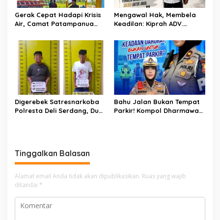
Gerak Cepat Hadapi Krisis
Mengawal Hak, Membela
Air, Camat Patampanua
Keadilan: Kiprah ADV.
Temui Manajemen PLTM
Sugiyono Bersama Rumah
Demi Selamatkan Ribuan
Solusi
Hektare Sawah Warga
Digerebek Satresnarkoba
Bahu Jalan Bukan Tempat
Polresta Deli Serdang, Dua
Parkir! Kompol Dharmawati
Pengedar Sabu di Pagar
Gaungkan Pesan
Merbau Dibekuk
Keselamatan, Satu
Kelalaian Bisa Berujung
Maut
Tinggalkan Balasan
Alamat email Anda tidak akan dipublikasikan.
Ruas yang wajib
ditandai
*