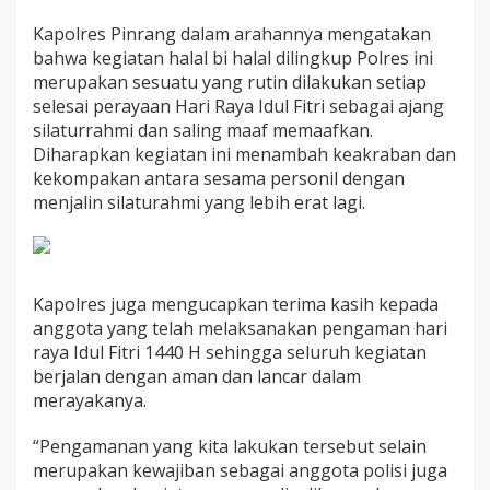
s
P
Kapolres Pinrang dalam arahannya mengatakan
i
bahwa kegiatan halal bi halal dilingkup Polres ini
n
merupakan sesuatu yang rutin dilakukan setiap
r
selesai perayaan Hari Raya Idul Fitri sebagai ajang
a
silaturrahmi dan saling maaf memaafkan.
n
g
Diharapkan kegiatan ini menambah keakraban dan
L
kekompakan antara sesama personil dengan
a
menjalin silaturahmi yang lebih erat lagi.
k
s
a
n
a
Kapolres juga mengucapkan terima kasih kepada
k
a
anggota yang telah melaksanakan pengaman hari
n
raya Idul Fitri 1440 H sehingga seluruh kegiatan
H
berjalan dengan aman dan lancar dalam
a
merayakanya.
l
a
l
“Pengamanan yang kita lakukan tersebut selain
B
merupakan kewajiban sebagai anggota polisi juga
i