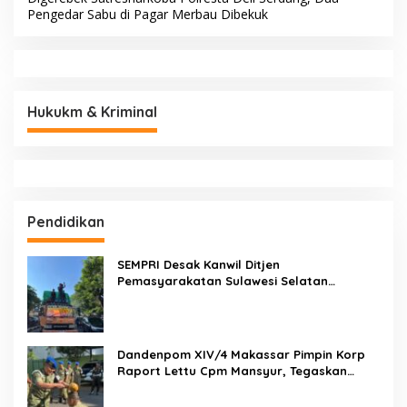
AKP Saripuddin Resmi
AKP Saripuddin, S.H., M.H.
Emban Amanah Baru di
Resmi Pindah Tugas ke
Bidpropam Polda Sulsel,
Bidpropam Polda Sulsel
Tinggalkan Jejak
Pengabdian di Polres Barru
BERITA TERBARU
Wanita Penghuni Kos Ditemukan Tewas
Gerak Cepat Selamatkan Sawah! Camat Patampanua
Gandeng Kementerian Bahas Solusi Debit Air Irigasi Watang
Sawitto Menulis
Gerak Cepat Hadapi Krisis Air, Camat Patampanua Temui
Manajemen PLTM Demi Selamatkan Ribuan Hektare
Sawah Warga
Mengawal Hak, Membela Keadilan: Kiprah ADV. Sugiyono
Bersama Rumah Solusi