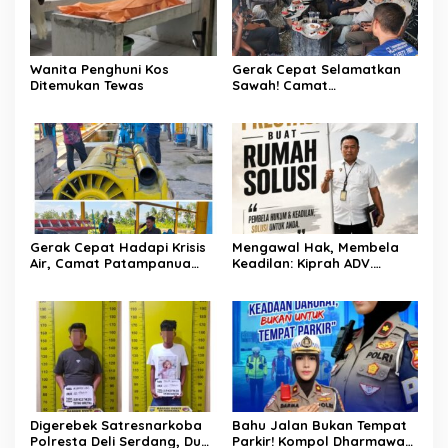
Wanita Penghuni Kos
Gerak Cepat Selamatkan
Ditemukan Tewas
Sawah! Camat
Patampanua Gandeng
Kementerian Bahas Solusi
Debit Air Irigasi Watang
Sawitto Menulis
Gerak Cepat Hadapi Krisis
Mengawal Hak, Membela
Air, Camat Patampanua
Keadilan: Kiprah ADV.
Temui Manajemen PLTM
Sugiyono Bersama Rumah
Demi Selamatkan Ribuan
Solusi
Hektare Sawah Warga
Digerebek Satresnarkoba
Bahu Jalan Bukan Tempat
Polresta Deli Serdang, Dua
Parkir! Kompol Dharmawati