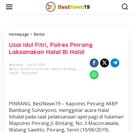
L
e
w
a
t
i
Homepage
/
Berita
U
k
s
e
Usai Idul Fitri, Polres Pinrang
a
k
i
o
Laksanakan Halal Bi Halal
I
n
d
t
Bestnews
Juni 10, 2019
u
e
Berita
,
Hukum & Kriminal
,
Sosial & Budaya
,
l
n
Tokoh
936 Dilihat
F
i
t
r
i
PINRANG, BestNews19 – Kapolres Pinrang AKBP
,
P
Bambang Suharyono, menggelar acara Halal
o
bihalal pada saat pelaksanaan apel pagi di halaman
l
Mapolres Pinrang Jl. Bintang, No. 3 Maccorawalie,
r
Watang Sawitto, Pinrang, Senin (10/06/2019).
e