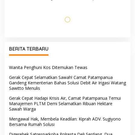
Pengedar Sabu di Pagar
Gaungkan Pesan
Merbau Dibekuk
Keselamatan, Satu
Kelalaian Bisa Berujung
Maut
Di Tengah Terik yang
PW IWO Kaltim Ucapkan
Membakar Jalan Tol,
Selamat HUT ke-69 Polda
Sentuhan Kemanusiaan
Kaltim, Soroti Pentingnya
Kompol Dharmawati
Sinergi Polisi dan Media
Sejukkan Hati Para Sopir
Truk
Tangis Haru Iringi
Penuh Empati, Sekcam
Kepulangan Almarhum Andi
Patampanua Hasimning
Paliwangi, Camat
Melayat ke Rumah Duka
Patampanua Muhammad
Andi Paliwangi, Hadir
Ja’far Turun Langsung
Menguatkan Keluarga Yang
Mengangkat Jenazah di
Berduka
Rumah Duka