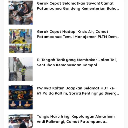
Di Balik Seragam dan Peluit, Kompol
Darmawati Berdiri untuk Masa Depan
Bangsa: Hari Anak Nasional 2026 Jadi
Seruan Lindungi Generasi Indonesia
Karo SDM Polda Sulsel Buka Assessment
Kapolsek Urban, Kompetensi Jadi Penentu
Diklat Paralegal Online Siap Digelar,
Kesempatan Emas Tingkatkan Kompetensi
Bantuan Hukum dan Advokasi
Pemerintahan