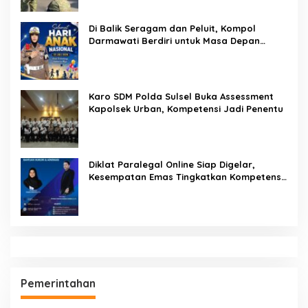
Digerebek Satresnarkoba Polresta Deli Serdang, Dua
Pengedar Sabu di Pagar Merbau Dibekuk
Hukukm & Kriminal
Pendidikan
SEMPRI Desak Kanwil Ditjen
Pemasyarakatan Sulawesi Selatan
Lakukan Reformasi Total Tata Kelola
Pemasyarakatan
Dandenpom XIV/4 Makassar Pimpin Korp
Raport Lettu Cpm Mansyur, Tegaskan
Prajurit Harus Loyal dan Berintegritas