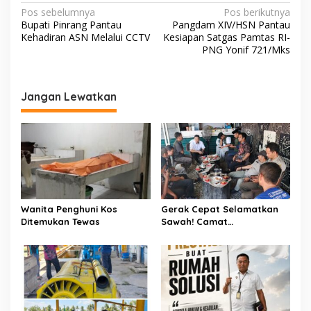
N
Pos sebelumnya
Pos berikutnya
Bupati Pinrang Pantau
Pangdam XIV/HSN Pantau
a
Kehadiran ASN Melalui CCTV
Kesiapan Satgas Pamtas RI-
v
PNG Yonif 721/Mks
i
g
Jangan Lewatkan
a
s
i
p
o
s
Wanita Penghuni Kos
Gerak Cepat Selamatkan
Ditemukan Tewas
Sawah! Camat
Patampanua Gandeng
Kementerian Bahas Solusi
Debit Air Irigasi Watang
Sawitto Menulis