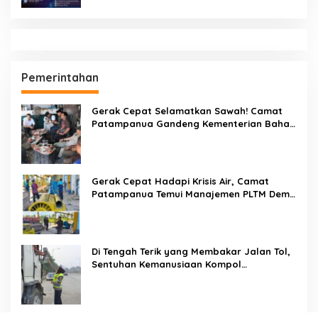
Pemerintahan
Gerak Cepat Selamatkan Sawah! Camat
Patampanua Gandeng Kementerian Bahas
Solusi Debit Air Irigasi Watang Sawitto
Menulis
Gerak Cepat Hadapi Krisis Air, Camat
Patampanua Temui Manajemen PLTM Demi
Selamatkan Ribuan Hektare Sawah Warga
Di Tengah Terik yang Membakar Jalan Tol,
Sentuhan Kemanusiaan Kompol
Dharmawati Sejukkan Hati Para Sopir Truk