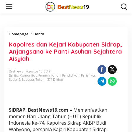
L
e
w
a
t
i
Homepage
/
Berita
K
k
a
e
Kapolres dan Kejari Kabupaten Sidrap,
p
k
o
o
Anjangsana ke Panti Asuhan Sejahtera
l
n
Aisyiah
r
t
e
e
s
n
Bestnews
Agustus 15, 2019
Berita
,
Komunitas
,
Pemerintahan
,
Pendidikan
,
Peristiwa
,
d
Sosial & Budaya
,
Tokoh
371 Dilihat
a
n
K
e
j
a
SIDRAP, BestNews19.com –
Memanfaatkan
r
momen Hari Ulang Tahun (HUT) Republik
i
Indonesia ke-74, Kapolres Sidrap AKBP Budi
K
Wahyono, bersama Kajari Kabupaten Sidrap
a