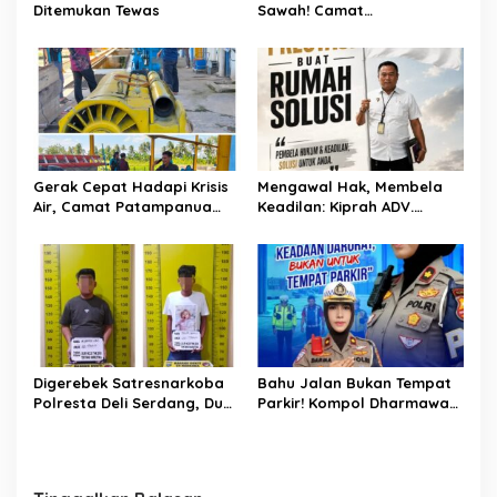
Ditemukan Tewas
Sawah! Camat
Patampanua Gandeng
Kementerian Bahas Solusi
Debit Air Irigasi Watang
Sawitto Menulis
Gerak Cepat Hadapi Krisis
Mengawal Hak, Membela
Air, Camat Patampanua
Keadilan: Kiprah ADV.
Temui Manajemen PLTM
Sugiyono Bersama Rumah
Demi Selamatkan Ribuan
Solusi
Hektare Sawah Warga
Digerebek Satresnarkoba
Bahu Jalan Bukan Tempat
Polresta Deli Serdang, Dua
Parkir! Kompol Dharmawati
Pengedar Sabu di Pagar
Gaungkan Pesan
Merbau Dibekuk
Keselamatan, Satu
Kelalaian Bisa Berujung
Maut