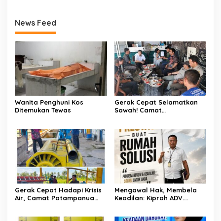
News Feed
Wanita Penghuni Kos
Gerak Cepat Selamatkan
Ditemukan Tewas
Sawah! Camat
Patampanua Gandeng
Kementerian Bahas Solusi
Debit Air Irigasi Watang
Sawitto Menulis
Gerak Cepat Hadapi Krisis
Mengawal Hak, Membela
Air, Camat Patampanua
Keadilan: Kiprah ADV.
Temui Manajemen PLTM
Sugiyono Bersama Rumah
Demi Selamatkan Ribuan
Solusi