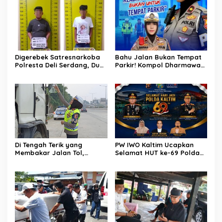
Hektare Sawah Warga
Digerebek Satresnarkoba
Bahu Jalan Bukan Tempat
Polresta Deli Serdang, Dua
Parkir! Kompol Dharmawati
Pengedar Sabu di Pagar
Gaungkan Pesan
Merbau Dibekuk
Keselamatan, Satu
Kelalaian Bisa Berujung
Maut
Di Tengah Terik yang
PW IWO Kaltim Ucapkan
Membakar Jalan Tol,
Selamat HUT ke-69 Polda
Sentuhan Kemanusiaan
Kaltim, Soroti Pentingnya
Kompol Dharmawati
Sinergi Polisi dan Media
Sejukkan Hati Para Sopir
Truk