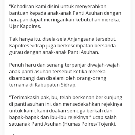
e
“Kehadiran kami disini untuk menyerahkan
P
bantuan kepada anak-anak Panti Asuhan dengan
a
harapan dapat meringankan kebutuhan mereka,
n
t
Ujar Kapolres.
i
A
Tak hanya itu, disela-sela Anjangsana tersebut,
s
Kapolres Sidrap juga berkesempatan bersanda
u
gurau dengan anak-anak Panti Asuhan.
h
a
n
Penuh haru dan senang terpanjar diwajah-wajah
S
anak panti asuhan tersebut ketika mereka
e
disambangi dan disalami oleh orang-orang
j
ternama di Kabupaten Sidrap.
a
h
t
“Terimakasih pak, bu, telah berkenan berkunjung
e
di panti asuhan ini, dan mensedekahkan rejekinya
r
untuk kami, kami doakan semoga berkah dan
a
bapak-bapak dan ibu-ibu rejekinya ” ucap salah
A
i
satuanak Panti Asuhan (Humas Polres/Tojenk).
s
y