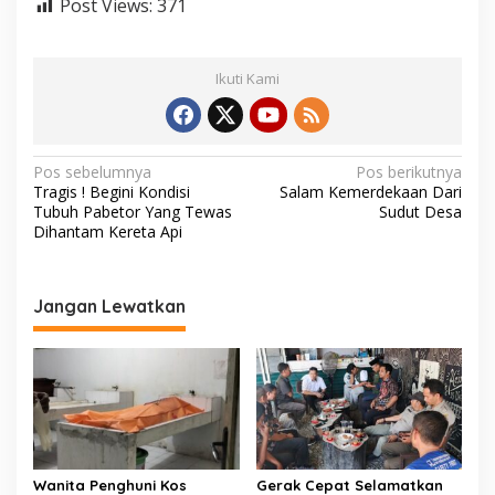
Post Views:
371
i
a
h
Ikuti Kami
N
Pos sebelumnya
Pos berikutnya
Tragis ! Begini Kondisi
Salam Kemerdekaan Dari
a
Tubuh Pabetor Yang Tewas
Sudut Desa
v
Dihantam Kereta Api
i
g
Jangan Lewatkan
a
s
i
p
o
s
Wanita Penghuni Kos
Gerak Cepat Selamatkan