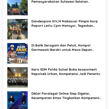
Pemasyarakatan Sulawesi Selatan
Lakukan Reformasi Total Tata Kelola
Pemasyarakatan
Dandenpom XIV/4 Makassar Pimpin Korp
Raport Lettu Cpm Mansyur, Tegaskan
Prajurit Harus Loyal dan Berintegritas
Di Balik Seragam dan Peluit, Kompol
Darmawati Berdiri untuk Masa Depan
Bangsa: Hari Anak Nasional 2026 Jadi
Seruan Lindungi Generasi Indonesia
Karo SDM Polda Sulsel Buka Assessment
Kapolsek Urban, Kompetensi Jadi Penentu
Diklat Paralegal Online Siap Digelar,
Kesempatan Emas Tingkatkan Kompetensi
Bantuan Hukum dan Advokasi