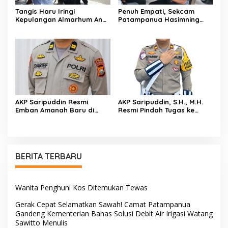
Tangis Haru Iringi
Penuh Empati, Sekcam
Kepulangan Almarhum Andi
Patampanua Hasimning
Paliwangi, Camat
Melayat ke Rumah Duka
Patampanua Muhammad
Andi Paliwangi, Hadir
Ja’far Turun Langsung
Menguatkan Keluarga Yang
Mengangkat Jenazah di
Berduka
Rumah Duka
AKP Saripuddin Resmi
AKP Saripuddin, S.H., M.H.
Emban Amanah Baru di
Resmi Pindah Tugas ke
Bidpropam Polda Sulsel,
Bidpropam Polda Sulsel
Tinggalkan Jejak
Pengabdian di Polres Barru
BERITA TERBARU
Wanita Penghuni Kos Ditemukan Tewas
Gerak Cepat Selamatkan Sawah! Camat Patampanua
Gandeng Kementerian Bahas Solusi Debit Air Irigasi Watang
Sawitto Menulis