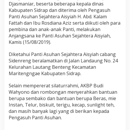
b
Djasmaniar, beserta beberapa kepala dinas
u
Kabupaten Sidrap dan diterima oleh Pengasuh
p
Panti Asuhan Sejahtera Aisyiah H. Abd. Kalam
a
Fattah dan Ibu Rosdiana Aziz serta diikuti oleh para
t
pembina dan anak-anak Panti, melakukan
e
n
Anjangsana ke Panti Asuhan Sejahtera Aisyiah,
S
Kamis (15/08/2019).
i
d
Diketahui Panti Asuhan Sejahtera Aisyiah cabang
r
Sidenreng beralamatkan di Jalan Landaung No. 24
a
p
Kelurahan Lautang Benteng Kecamatan
,
Maritengngae Kabupaten Sidrap.
A
n
Selain mempererat silaturrahmi, AKBP Budi
j
Wahyono dan rombongan menyerahkan bantuan
a
n
berupa sembako dan bantuan berupa Beras, mie
g
Instan, Telur, biskuit, terigu, kecap, sunlight teh,
s
dan masih banyak lagi yang di berikan kepada
a
Pengasuh Panti Asuhan.
n
a
k