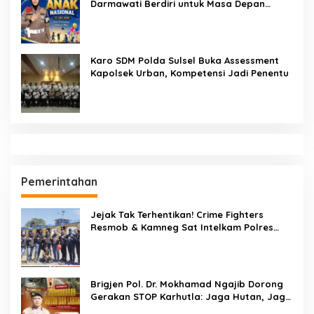
Darmawati Berdiri untuk Masa Depan
Bangsa: Hari Anak Nasional 2026 Jadi
Seruan Lindungi Generasi Indonesia
Karo SDM Polda Sulsel Buka Assessment
Kapolsek Urban, Kompetensi Jadi Penentu
Pemerintahan
Jejak Tak Terhentikan! Crime Fighters
Resmob & Kamneg Sat Intelkam Polres
Pinrang Berhasil Bekuk Pelaku
Pembunuhan di Jalan Macan, Apresiasi
Mengalir Untuk Ipda Ahmad Haris dan
Aiptu Syahrir, Kerja Senyap Polisi Berbuah
Brigjen Pol. Dr. Mokhamad Ngajib Dorong
Pengungkapan Kasus Menonjol
Gerakan STOP Karhutla: Jaga Hutan, Jaga
Kehidupan