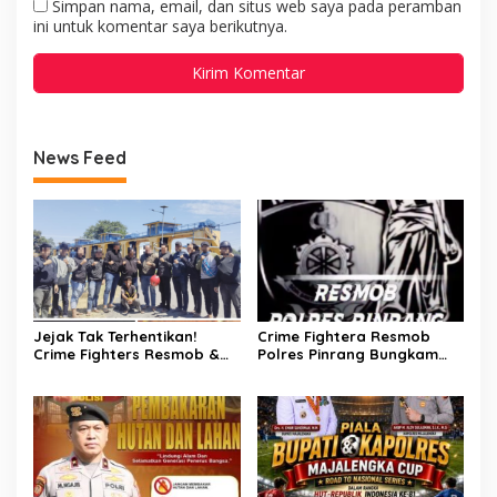
Simpan nama, email, dan situs web saya pada peramban
ini untuk komentar saya berikutnya.
News Feed
Jejak Tak Terhentikan!
Crime Fightera Resmob
Crime Fighters Resmob &
Polres Pinrang Bungkam
Kamneg Sat Intelkam
Pelarian Pelaku
Polres Pinrang Berhasil
Pembunuhan : Apresiasi
Bekuk Pelaku Pembunuhan
Mengalir Untuk Tim Buser
di Jalan Macan, Apresiasi
Ipda Ahmad Haris
Mengalir Untuk Ipda Ahmad
Haris dan Aiptu Syahrir,
Kerja Senyap Polisi
Berbuah Pengungkapan