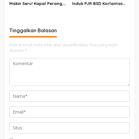
Makin Seru! Kapal Perang,
Induk PJR BSD Korlantas
Fun Bike dan Atraksi
Polri Kompol
Menanti di Kodaeral VI
Darmawati.SE.MM.MH
bersama Personilnya
Membagikan Bendera
Tinggalkan Balasan
Merah Putih Berserta
Tiangnya
Alamat email Anda tidak akan dipublikasikan.
Ruas yang wajib
ditandai
*