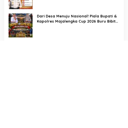
Dari Desa Menuju Nasional! Piala Bupati &
Kapolres Majalengka Cup 2026 Buru Bibit-
Bibit Juara
Bukan Sekadar Pengamanan, LMP
Patampanua Tunjukkan Wajah Sinergitas di
Pembukaan HUT RI ke-81
Usai Buka HUT RI ke-81, Camat
Patampanua Kumpulkan Kades dan Lurah:
Arahan Tegas Dibumbui Canda, Semua
Fokus Mendengar!