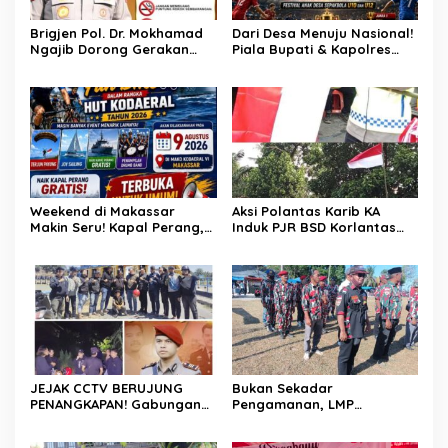
Kasus Menonjol
Brigjen Pol. Dr. Mokhamad
Dari Desa Menuju Nasional!
Ngajib Dorong Gerakan
Piala Bupati & Kapolres
STOP Karhutla: Jaga
Majalengka Cup 2026 Buru
Hutan, Jaga Kehidupan
Bibit-Bibit Juara
Weekend di Makassar
Aksi Polantas Karib KA
Makin Seru! Kapal Perang,
Induk PJR BSD Korlantas
Fun Bike dan Atraksi
Polri Kompol
Menanti di Kodaeral VI
Darmawati.SE.MM.MH
bersama Personilnya
Membagikan Bendera
Merah Putih Berserta
Tiangnya
JEJAK CCTV BERUJUNG
Bukan Sekadar
PENANGKAPAN! Gabungan
Pengamanan, LMP
Resmob–Kamneg Polres
Patampanua Tunjukkan
Pinrang Bongkar Kasus
Wajah Sinergitas di