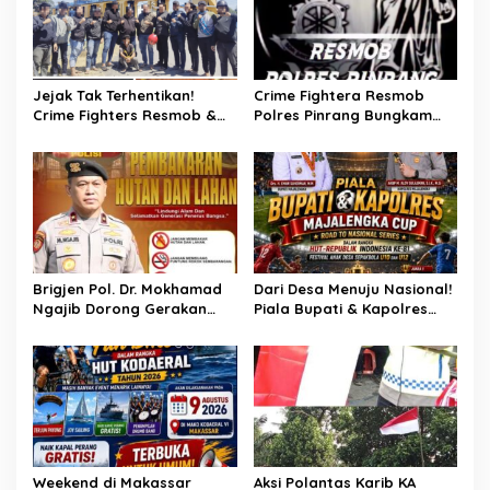
o
s
Jejak Tak Terhentikan!
Crime Fightera Resmob
Crime Fighters Resmob &
Polres Pinrang Bungkam
Kamneg Sat Intelkam
Pelarian Pelaku
Polres Pinrang Berhasil
Pembunuhan : Apresiasi
Bekuk Pelaku Pembunuhan
Mengalir Untuk Tim Buser
di Jalan Macan, Apresiasi
Ipda Ahmad Haris
Mengalir Untuk Ipda Ahmad
Haris dan Aiptu Syahrir,
Kerja Senyap Polisi
Berbuah Pengungkapan
Brigjen Pol. Dr. Mokhamad
Dari Desa Menuju Nasional!
Kasus Menonjol
Ngajib Dorong Gerakan
Piala Bupati & Kapolres
STOP Karhutla: Jaga
Majalengka Cup 2026 Buru
Hutan, Jaga Kehidupan
Bibit-Bibit Juara
Weekend di Makassar
Aksi Polantas Karib KA