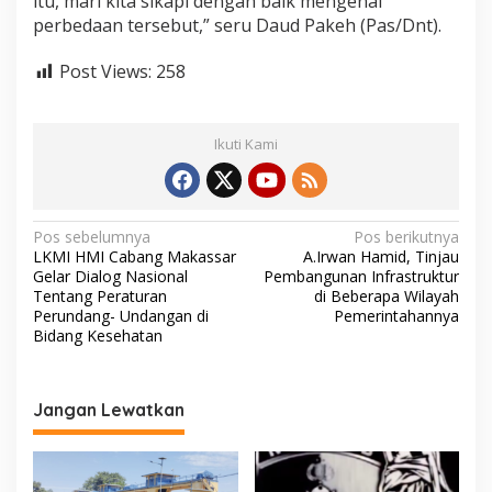
itu, mari kita sikapi dengan baik mengenai
perbedaan tersebut,” seru Daud Pakeh (Pas/Dnt).
Post Views:
258
Ikuti Kami
N
Pos sebelumnya
Pos berikutnya
LKMI HMI Cabang Makassar
A.Irwan Hamid, Tinjau
a
Gelar Dialog Nasional
Pembangunan Infrastruktur
v
Tentang Peraturan
di Beberapa Wilayah
Perundang- Undangan di
Pemerintahannya
i
Bidang Kesehatan
g
a
Jangan Lewatkan
s
i
p