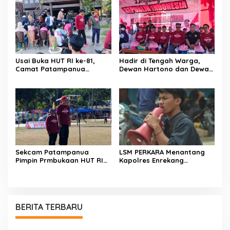
Maut Jl Macan, Terduga
Pembukaan HUT RI ke-81
Pelaku Dibekuk di
Batulappa
Usai Buka HUT RI ke-81,
Hadir di Tengah Warga,
Camat Patampanua
Dewan Hartono dan Dewan
Kumpulkan Kades dan
Hilman Beri Dukungan
Lurah: Arahan Tegas
Penuh Puncak Perayaan
Dibumbui Canda, Semua
HUT RI ke-81 di Maccirinna
Fokus Mendengar!
Sekcam Patampanua
LSM PERKARA Menantang
Pimpin Prmbukaan HUT RI
Kapolres Enrekang
Ke-81, Semangat
Melakukan Penindakan
Kemerdekaan Berkobar di
Terhadap Kelangkaan Dan
Maccirinna
Lonjakan Harga gas elpiji 3
kg Di Kabupaten Enrekang
BERITA TERBARU