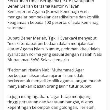
Kerukunan Umat Beragama (FKUB) Kabupaten
s
Bener Meriah bersama Kantor Wilayah
m
Kementerian Agama (Kanwil Kemenag) Aceh,
e
d
menggelar pembekalan deradikalisme dan konflik
a
keagamaan kepada 100 peserta, di aula Kemenag
n
setempat.
K
o
Bupati Bener Meriah, Tgk H Syarkawi menyebut,
n
f
“meski terdapat perbedaan dalam menjalankan
l
ajaran Agama Islam. Namun, pedoman kita adalah
i
syariat dan norma yang sesuai dengan risalah Nabi
k
Muhammad SAW, Selasa kemarin.
A
g
a
“Pedomani risalah Nabi Muhammad. Agar
m
perbedaan laksanakan ajaran Islam tidak
a
berkecamuk menjadi konflik agama. Jangan mudah
menyalahkan ibadah orang lain,” tutur bupati.
Ia juga mengingatkan, “agar tetap menjujung
tinggi persatuan dan kesatuan bangsa, di atas
kepentingan kelompok dan golongan. Terlebih,