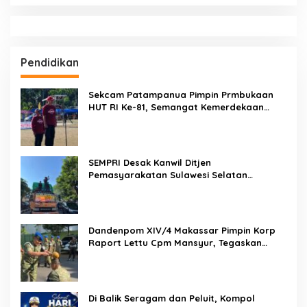
Pendidikan
Sekcam Patampanua Pimpin Prmbukaan
HUT RI Ke-81, Semangat Kemerdekaan
Berkobar di Maccirinna
SEMPRI Desak Kanwil Ditjen
Pemasyarakatan Sulawesi Selatan
Lakukan Reformasi Total Tata Kelola
Pemasyarakatan
Dandenpom XIV/4 Makassar Pimpin Korp
Raport Lettu Cpm Mansyur, Tegaskan
Prajurit Harus Loyal dan Berintegritas
Di Balik Seragam dan Peluit, Kompol