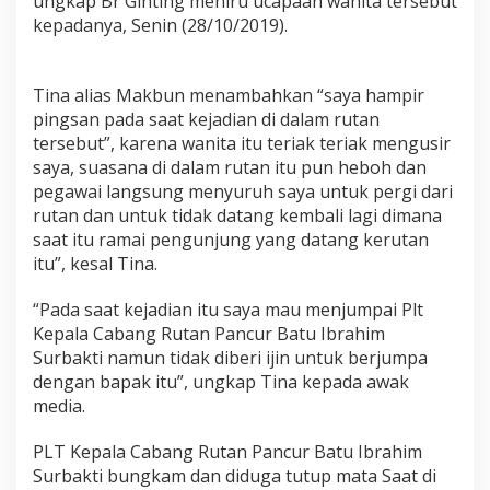
ungkap Br Ginting meniru ucapaan wanita tersebut
n
kepadanya, Senin (28/10/2019).
I
s
t
r
Tina alias Makbun menambahkan “saya hampir
i
pingsan pada saat kejadian di dalam rutan
S
tersebut”, karena wanita itu teriak teriak mengusir
e
saya, suasana di dalam rutan itu pun heboh dan
o
pegawai langsung menyuruh saya untuk pergi dari
r
a
rutan dan untuk tidak datang kembali lagi dimana
n
saat itu ramai pengunjung yang datang kerutan
g
itu”, kesal Tina.
N
a
“Pada saat kejadian itu saya mau menjumpai Plt
p
i
Kepala Cabang Rutan Pancur Batu Ibrahim
B
Surbakti namun tidak diberi ijin untuk berjumpa
e
dengan bapak itu”, ungkap Tina kepada awak
r
media.
t
e
m
PLT Kepala Cabang Rutan Pancur Batu Ibrahim
u
Surbakti bungkam dan diduga tutup mata Saat di