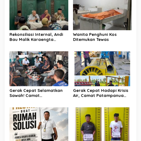
Rekonsiliasi Internal, Andi
Wanita Penghuni Kos
Bau Malik Karaengta
Ditemukan Tewas
Tukkajanangngang Gelar
Pertemuan Darurat Tokoh
Adat Gowa
Gerak Cepat Selamatkan
Gerak Cepat Hadapi Krisis
Sawah! Camat
Air, Camat Patampanua
Patampanua Gandeng
Temui Manajemen PLTM
Kementerian Bahas Solusi
Demi Selamatkan Ribuan
Debit Air Irigasi Watang
Hektare Sawah Warga
Sawitto Menulis