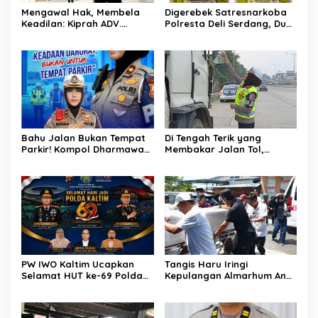
Mengawal Hak, Membela
Digerebek Satresnarkoba
Keadilan: Kiprah ADV.
Polresta Deli Serdang, Dua
Sugiyono Bersama Rumah
Pengedar Sabu di Pagar
Solusi
Merbau Dibekuk
Bahu Jalan Bukan Tempat
Di Tengah Terik yang
Parkir! Kompol Dharmawati
Membakar Jalan Tol,
Gaungkan Pesan
Sentuhan Kemanusiaan
Keselamatan, Satu
Kompol Dharmawati
Kelalaian Bisa Berujung
Sejukkan Hati Para Sopir
Maut
Truk
PW IWO Kaltim Ucapkan
Tangis Haru Iringi
Selamat HUT ke-69 Polda
Kepulangan Almarhum Andi
Kaltim, Soroti Pentingnya
Paliwangi, Camat
Sinergi Polisi dan Media
Patampanua Muhammad
Ja’far Turun Langsung