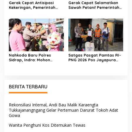
Gerak Cepat Antisipasi
Gerak Cepat Selamatkan
Kekeringan, Pemerintah
Sawah Petani! Pemerintah
Kecamatan Patampanua
Kecamatan Patampanua,
dan Kelurahan Benteng
DPRD, dan Tokoh
Selamatkan Sawah Warga
Masyarakat Bersatu
Hadapi Ancaman
Kekeringan di Kelurahan
Benteng
Nahkoda Baru Polres
Satgas Pasgat Pamtas RI–
Sidrap, Indra: Mohon
PNG 2026 Pos Jayapura
Dukungan dan Kerjasama
Gagalkan Penyelundupan
Seluruh Personel
Ganja Melalui Jalur Kargo
Bandara Sentani
BERITA TERBARU
Rekonsiliasi Internal, Andi Bau Malik Karaengta
Tukkajanangngang Gelar Pertemuan Darurat Tokoh Adat
Gowa
Wanita Penghuni Kos Ditemukan Tewas