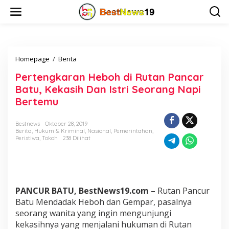
L
e
w
a
t
i
Homepage
/
Berita
P
k
e
e
Pertengkaran Heboh di Rutan Pancar
r
k
t
o
Batu, Kekasih Dan Istri Seorang Napi
e
n
Bertemu
n
t
g
e
k
n
Bestnews
Oktober 28, 2019
Berita
,
Hukum & Kriminal
,
Nasional
,
Pemerintahan
,
a
Peristiwa
,
Tokoh
238 Dilihat
r
a
n
H
e
b
PANCUR BATU, BestNews19.com –
Rutan Pancur
o
Batu Mendadak Heboh dan Gempar, pasalnya
h
seorang wanita yang ingin mengunjungi
d
kekasihnya yang menjalani hukuman di Rutan
i