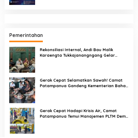
Pemerintahan
Rekonsiliasi Internal, Andi Bau Malik
Karaengta Tukkajanangngang Gelar
Pertemuan Darurat Tokoh Adat Gowa
Gerak Cepat Selamatkan Sawah! Camat
Patampanua Gandeng Kementerian Bahas
Solusi Debit Air Irigasi Watang Sawitto
Menulis
Gerak Cepat Hadapi Krisis Air, Camat
Patampanua Temui Manajemen PLTM Demi
Selamatkan Ribuan Hektare Sawah Warga