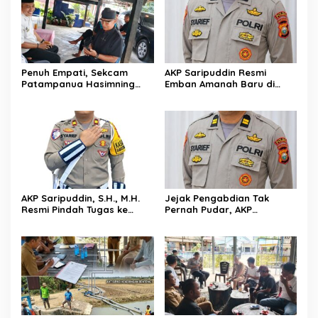
Mengangkat Jenazah di
Rumah Duka
Penuh Empati, Sekcam
AKP Saripuddin Resmi
Patampanua Hasimning
Emban Amanah Baru di
Melayat ke Rumah Duka
Bidpropam Polda Sulsel,
Andi Paliwangi, Hadir
Tinggalkan Jejak
Menguatkan Keluarga Yang
Pengabdian di Polres Barru
Berduka
AKP Saripuddin, S.H., M.H.
Jejak Pengabdian Tak
Resmi Pindah Tugas ke
Pernah Pudar, AKP
Bidpropam Polda Sulsel
Saripuddin Tinggalkan
Polres Barru dengan
Segudang Prestasi, Kini
Mengemban Amanah Baru
di Bidpropam Polda Sulsel