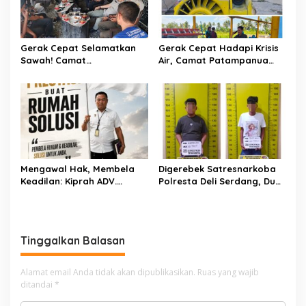
Gerak Cepat Selamatkan
Gerak Cepat Hadapi Krisis
Sawah! Camat
Air, Camat Patampanua
Patampanua Gandeng
Temui Manajemen PLTM
Kementerian Bahas Solusi
Demi Selamatkan Ribuan
Debit Air Irigasi Watang
Hektare Sawah Warga
Sawitto Menulis
Mengawal Hak, Membela
Digerebek Satresnarkoba
Keadilan: Kiprah ADV.
Polresta Deli Serdang, Dua
Sugiyono Bersama Rumah
Pengedar Sabu di Pagar
Solusi
Merbau Dibekuk
Tinggalkan Balasan
Alamat email Anda tidak akan dipublikasikan.
Ruas yang wajib
ditandai
*