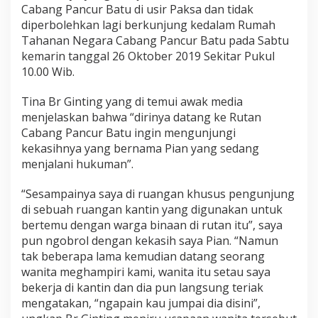
R
Cabang Pancur Batu di usir Paksa dan tidak
u
diperbolehkan lagi berkunjung kedalam Rumah
t
Tahanan Negara Cabang Pancur Batu pada Sabtu
a
kemarin tanggal 26 Oktober 2019 Sekitar Pukul
n
10.00 Wib.
P
a
n
Tina Br Ginting yang di temui awak media
c
menjelaskan bahwa “dirinya datang ke Rutan
a
Cabang Pancur Batu ingin mengunjungi
r
kekasihnya yang bernama Pian yang sedang
B
a
menjalani hukuman”.
t
u
“Sesampainya saya di ruangan khusus pengunjung
,
di sebuah ruangan kantin yang digunakan untuk
K
bertemu dengan warga binaan di rutan itu”, saya
e
k
pun ngobrol dengan kekasih saya Pian. “Namun
a
tak beberapa lama kemudian datang seorang
s
wanita meghampiri kami, wanita itu setau saya
i
bekerja di kantin dan dia pun langsung teriak
h
D
mengatakan, “ngapain kau jumpai dia disini”,
a