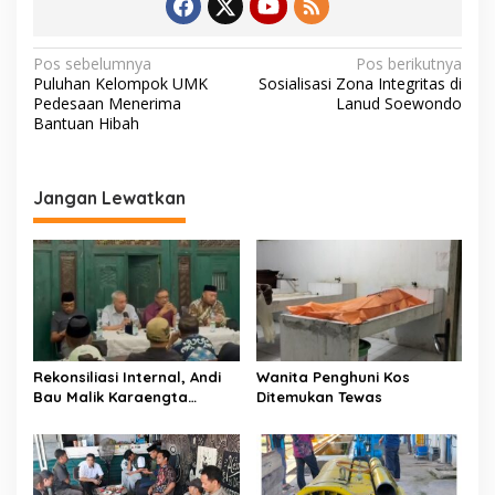
N
Pos sebelumnya
Pos berikutnya
Puluhan Kelompok UMK
Sosialisasi Zona Integritas di
a
Pedesaan Menerima
Lanud Soewondo
v
Bantuan Hibah
i
g
Jangan Lewatkan
a
s
i
p
o
s
Rekonsiliasi Internal, Andi
Wanita Penghuni Kos
Bau Malik Karaengta
Ditemukan Tewas
Tukkajanangngang Gelar
Pertemuan Darurat Tokoh
Adat Gowa