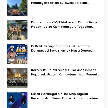
Pemasyarakatan Sulawesi Selatan
Lakukan Reformasi Total Tata Kelola
Pemasyarakatan
Dandenpom XIV/4 Makassar Pimpin Korp
Raport Lettu Cpm Mansyur, Tegaskan
Prajurit Harus Loyal dan Berintegritas
Di Balik Seragam dan Peluit, Kompol
Darmawati Berdiri untuk Masa Depan
Bangsa: Hari Anak Nasional 2026 Jadi
Seruan Lindungi Generasi Indonesia
Karo SDM Polda Sulsel Buka Assessment
Kapolsek Urban, Kompetensi Jadi Penentu
Diklat Paralegal Online Siap Digelar,
Kesempatan Emas Tingkatkan Kompetensi
Bantuan Hukum dan Advokasi