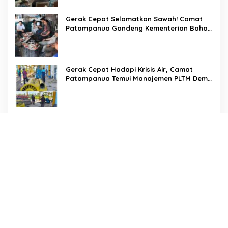
Gerak Cepat Selamatkan Sawah! Camat
Patampanua Gandeng Kementerian Bahas
Solusi Debit Air Irigasi Watang Sawitto
Menulis
Gerak Cepat Hadapi Krisis Air, Camat
Patampanua Temui Manajemen PLTM Demi
Selamatkan Ribuan Hektare Sawah Warga
Di Tengah Terik yang Membakar Jalan Tol,
Sentuhan Kemanusiaan Kompol
Dharmawati Sejukkan Hati Para Sopir Truk
PW IWO Kaltim Ucapkan Selamat HUT ke-
69 Polda Kaltim, Soroti Pentingnya Sinergi
Polisi dan Media