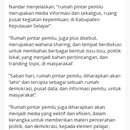
P
Nandar menjelaskan, “rumah pintar pemilu
i
merupakan media informasi dan sekaligus, ruang
n
pusat kegiatan kepemiluan, di Kabupaten
t
a
Kepulauan Selayar”.
r
P
“Rumah pintar pemilu, juga plus disebut,
e
merupakan wahana sharing, dan tempat berdiskusi
m
untuk membahas berbagai bentuk issu-issu, politik
i
l
lokal, yang menjadi bahan perbincangan, dan
u
tranding topic, di masyarakat’.
d
i
“Saban hari, rumah pintar pemilu, diharapkan akan
S
‘lahir’ dan tercipta sebagai sebuah rumah
M
A
demokrasi, pusat data, dan informasi pemilu, untuk
N
masyarakat”.
S
A
“Rumah pintar pemilu juga diharapkan akan
,
menjadi media yang eektif dan efisien, dalam
B
e
kerangka untuk memberikan materi pencerahan
n
politik, dan demokrasi, kepada elemen pelajar,
t