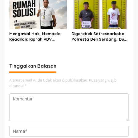
Debit Air Irigasi Watang
Hektare Sawah Warga
Sawitto Menulis
Mengawal Hak, Membela
Digerebek Satresnarkoba
Keadilan: Kiprah ADV.
Polresta Deli Serdang, Dua
Sugiyono Bersama Rumah
Pengedar Sabu di Pagar
Solusi
Merbau Dibekuk
Tinggalkan Balasan
Alamat email Anda tidak akan dipublikasikan.
Ruas yang wajib
ditandai
*