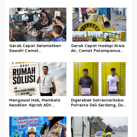
Tukkajanangngang Gelar
Pertemuan Darurat Tokoh
Adat Gowa
Gerak Cepat Selamatkan
Gerak Cepat Hadapi Krisis
Sawah! Camat
Air, Camat Patampanua
Patampanua Gandeng
Temui Manajemen PLTM
Kementerian Bahas Solusi
Demi Selamatkan Ribuan
Debit Air Irigasi Watang
Hektare Sawah Warga
Sawitto Menulis
Mengawal Hak, Membela
Digerebek Satresnarkoba
Keadilan: Kiprah ADV.
Polresta Deli Serdang, Dua
Sugiyono Bersama Rumah
Pengedar Sabu di Pagar
Solusi
Merbau Dibekuk