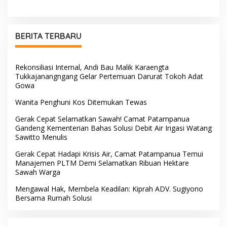
Andi Paliwangi, Hadir
Tinggalkan Jejak
Menguatkan Keluarga Yang
Pengabdian di Polres Barru
Berduka
BERITA TERBARU
Rekonsiliasi Internal, Andi Bau Malik Karaengta
Tukkajanangngang Gelar Pertemuan Darurat Tokoh Adat
Gowa
Wanita Penghuni Kos Ditemukan Tewas
Gerak Cepat Selamatkan Sawah! Camat Patampanua
Gandeng Kementerian Bahas Solusi Debit Air Irigasi Watang
Sawitto Menulis
Gerak Cepat Hadapi Krisis Air, Camat Patampanua Temui
Manajemen PLTM Demi Selamatkan Ribuan Hektare
Sawah Warga
Mengawal Hak, Membela Keadilan: Kiprah ADV. Sugiyono
Bersama Rumah Solusi