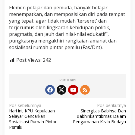
Elemen pelajar dan pemuda, banyak belajar
menempatkan, dan memposisikan diri pada tempat
yang tepat, agar tidak mudah ‘terseret’ dan
terjerumus oleh lingkaran kehidupan politik,
pragmatis, dan jauh dari nilai-nilai edukatif”,
pungkasnya mengakhiri rangkaian amanat dan
sosialisasi rumah pintar pemilu (Fas/Dnt).
Post Views:
242
Ikuti Kami
N
Pos sebelumnya
Pos berikutnya
Hari ini, KPU Kepulauan
Sinergitas Babinsa Dan
a
Selayar Gencarkan
Babhinkamtibmas Dalam
v
Sosialisasi Rumah Pintar
Pengamanan Kirab Budaya
Pemilu
i