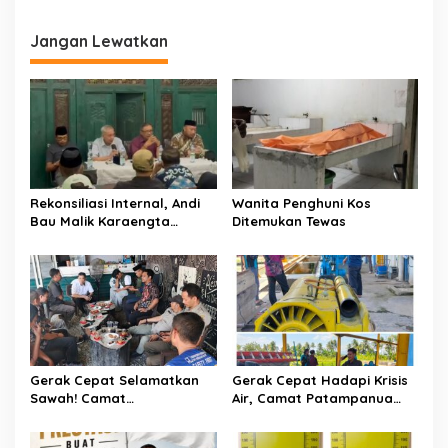
g
a
Jangan Lewatkan
s
i
p
o
s
Rekonsiliasi Internal, Andi
Wanita Penghuni Kos
Bau Malik Karaengta
Ditemukan Tewas
Tukkajanangngang Gelar
Pertemuan Darurat Tokoh
Adat Gowa
Gerak Cepat Selamatkan
Gerak Cepat Hadapi Krisis
Sawah! Camat
Air, Camat Patampanua
Patampanua Gandeng
Temui Manajemen PLTM
Kementerian Bahas Solusi
Demi Selamatkan Ribuan