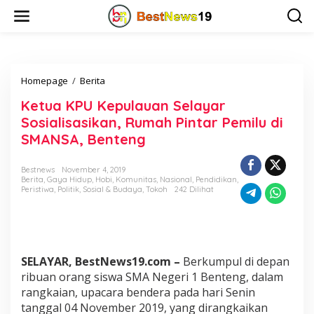
L
e
w
a
t
i
Homepage
/
Berita
K
k
e
e
Ketua KPU Kepulauan Selayar
t
k
u
o
Sosialisasikan, Rumah Pintar Pemilu di
a
n
SMANSA, Benteng
K
t
P
e
U
n
Bestnews
November 4, 2019
Berita
,
Gaya Hidup
,
Hobi
,
Komunitas
,
Nasional
,
Pendidikan
,
K
Peristiwa
,
Politik
,
Sosial & Budaya
,
Tokoh
242 Dilihat
e
p
u
l
a
u
SELAYAR, BestNews19.com –
Berkumpul di depan
a
ribuan orang siswa SMA Negeri 1 Benteng, dalam
n
rangkaian, upacara bendera pada hari Senin
S
tanggal 04 November 2019, yang dirangkaikan
e