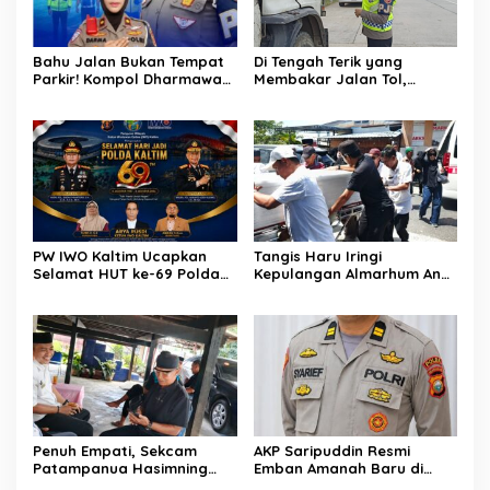
Bahu Jalan Bukan Tempat
Di Tengah Terik yang
Parkir! Kompol Dharmawati
Membakar Jalan Tol,
Gaungkan Pesan
Sentuhan Kemanusiaan
Keselamatan, Satu
Kompol Dharmawati
Kelalaian Bisa Berujung
Sejukkan Hati Para Sopir
Maut
Truk
PW IWO Kaltim Ucapkan
Tangis Haru Iringi
Selamat HUT ke-69 Polda
Kepulangan Almarhum Andi
Kaltim, Soroti Pentingnya
Paliwangi, Camat
Sinergi Polisi dan Media
Patampanua Muhammad
Ja’far Turun Langsung
Mengangkat Jenazah di
Rumah Duka
Penuh Empati, Sekcam
AKP Saripuddin Resmi
Patampanua Hasimning
Emban Amanah Baru di
Melayat ke Rumah Duka
Bidpropam Polda Sulsel,