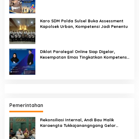
Bangsa: Hari Anak Nasional 2026 Jadi
Seruan Lindungi Generasi Indonesia
Karo SDM Polda Sulsel Buka Assessment
Kapolsek Urban, Kompetensi Jadi Penentu
Diklat Paralegal Online Siap Digelar,
Kesempatan Emas Tingkatkan Kompetensi
Bantuan Hukum dan Advokasi
Pemerintahan
Rekonsiliasi Internal, Andi Bau Malik
Karaengta Tukkajanangngang Gelar
Pertemuan Darurat Tokoh Adat Gowa