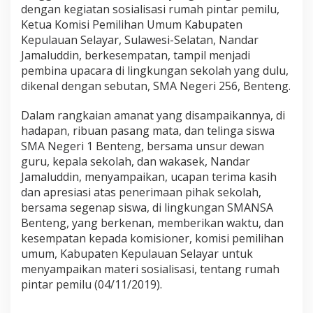
l
dengan kegiatan sosialisasi rumah pintar pemilu,
a
Ketua Komisi Pemilihan Umum Kabupaten
y
Kepulauan Selayar, Sulawesi-Selatan, Nandar
a
Jamaluddin, berkesempatan, tampil menjadi
r
pembina upacara di lingkungan sekolah yang dulu,
S
o
dikenal dengan sebutan, SMA Negeri 256, Benteng.
s
i
Dalam rangkaian amanat yang disampaikannya, di
a
hadapan, ribuan pasang mata, dan telinga siswa
l
SMA Negeri 1 Benteng, bersama unsur dewan
i
s
guru, kepala sekolah, dan wakasek, Nandar
a
Jamaluddin, menyampaikan, ucapan terima kasih
s
dan apresiasi atas penerimaan pihak sekolah,
i
bersama segenap siswa, di lingkungan SMANSA
k
a
Benteng, yang berkenan, memberikan waktu, dan
n
kesempatan kepada komisioner, komisi pemilihan
,
umum, Kabupaten Kepulauan Selayar untuk
R
menyampaikan materi sosialisasi, tentang rumah
u
pintar pemilu (04/11/2019).
m
a
h