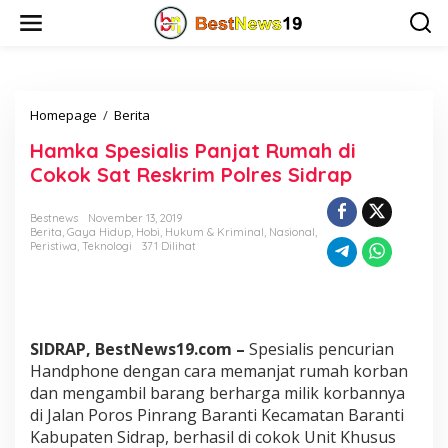
L
e
w
a
t
i
Homepage
/
Berita
H
k
a
e
Hamka Spesialis Panjat Rumah di
m
k
k
o
Cokok Sat Reskrim Polres Sidrap
a
n
S
t
Bestnews
November 13, 2019
p
e
Berita
,
Gaya Hidup
,
Hobi
,
Hukum & Kriminal
,
Nasional
,
e
n
Peristiwa
,
Teknologi
371 Dilihat
s
i
a
l
i
SIDRAP, BestNews19.com –
Spesialis pencurian
s
P
Handphone dengan cara memanjat rumah korban
a
dan mengambil barang berharga milik korbannya
n
di Jalan Poros Pinrang Baranti Kecamatan Baranti
j
Kabupaten Sidrap, berhasil di cokok Unit Khusus
a