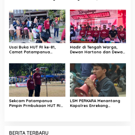
Resmob–Kamneg Polres
Patampanua Tunjukkan
Pinrang Bongkar Kasus
Wajah Sinergitas di
Maut Jl Macan, Terduga
Pembukaan HUT RI ke-81
Pelaku Dibekuk di
Batulappa
Usai Buka HUT RI ke-81,
Hadir di Tengah Warga,
Camat Patampanua
Dewan Hartono dan Dewan
Kumpulkan Kades dan
Hilman Beri Dukungan
Lurah: Arahan Tegas
Penuh Puncak Perayaan
Dibumbui Canda, Semua
HUT RI ke-81 di Maccirinna
Fokus Mendengar!
Sekcam Patampanua
LSM PERKARA Menantang
Pimpin Prmbukaan HUT RI
Kapolres Enrekang
Ke-81, Semangat
Melakukan Penindakan
Kemerdekaan Berkobar di
Terhadap Kelangkaan Dan
Maccirinna
Lonjakan Harga gas elpiji 3
kg Di Kabupaten Enrekang
BERITA TERBARU