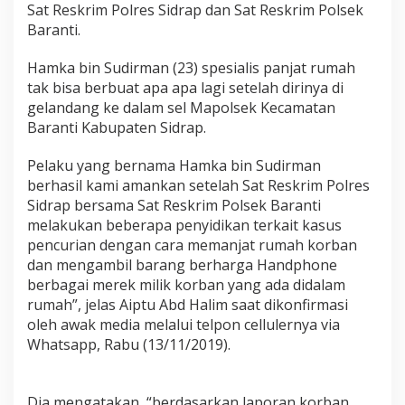
Sat Reskrim Polres Sidrap dan Sat Reskrim Polsek
t
R
Baranti.
u
m
Hamka bin Sudirman (23) spesialis panjat rumah
a
tak bisa berbuat apa apa lagi setelah dirinya di
h
gelandang ke dalam sel Mapolsek Kecamatan
d
i
Baranti Kabupaten Sidrap.
C
o
Pelaku yang bernama Hamka bin Sudirman
k
berhasil kami amankan setelah Sat Reskrim Polres
o
Sidrap bersama Sat Reskrim Polsek Baranti
k
S
melakukan beberapa penyidikan terkait kasus
a
pencurian dengan cara memanjat rumah korban
t
dan mengambil barang berharga Handphone
R
berbagai merek milik korban yang ada didalam
e
s
rumah”, jelas Aiptu Abd Halim saat dikonfirmasi
k
oleh awak media melalui telpon cellulernya via
r
Whatsapp, Rabu (13/11/2019).
i
m
P
o
Dia mengatakan, “berdasarkan laporan korban