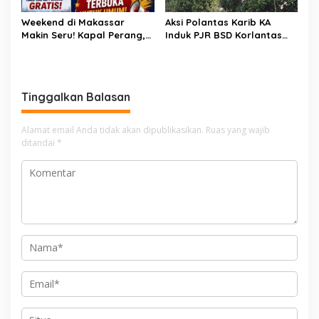
Weekend di Makassar
Aksi Polantas Karib KA
Makin Seru! Kapal Perang,
Induk PJR BSD Korlantas
Fun Bike dan Atraksi
Polri Kompol
Menanti di Kodaeral VI
Darmawati.SE.MM.MH
bersama Personilnya
Membagikan Bendera
Tinggalkan Balasan
Merah Putih Berserta
Tiangnya
Alamat email Anda tidak akan dipublikasikan.
Ruas yang wajib
ditandai
*