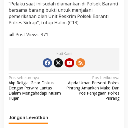
“Pelaku saat ini sudah diamankan di Polsek Baranti
bersama barang bukti untuk menjalani
pemeriksaan oleh Unit Reskrim Polsek Baranti
Polres Sidrap”, tutup Halim (C13).
Post Views:
371
Ikuti Kami
N
Pos sebelumnya
Pos berikutnya
Akp Religia: Gelar Diskusi
Aipda Umar: Personil Polres
a
Dengan Perwira Lantas
Pinrang Amankan Mako Dan
v
Dalam Mengahadapi Musim
Pos Penjagaan Polres
Hujan
Pinrang
i
g
a
Jangan Lewatkan
s