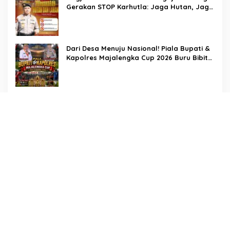
Pengungkapan Kasus Menonjol
Gerakan STOP Karhutla: Jaga Hutan, Jaga
Kehidupan
Dari Desa Menuju Nasional! Piala Bupati &
Kapolres Majalengka Cup 2026 Buru Bibit-
Bibit Juara
Bukan Sekadar Pengamanan, LMP
Patampanua Tunjukkan Wajah Sinergitas di
Pembukaan HUT RI ke-81
Usai Buka HUT RI ke-81, Camat
Patampanua Kumpulkan Kades dan Lurah:
Arahan Tegas Dibumbui Canda, Semua
Fokus Mendengar!