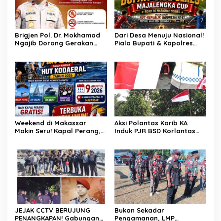
Haris dan Aiptu Syahrir,
Kerja Senyap Polisi
Berbuah Pengungkapan
Kasus Menonjol
Brigjen Pol. Dr. Mokhamad
Dari Desa Menuju Nasional!
Ngajib Dorong Gerakan
Piala Bupati & Kapolres
STOP Karhutla: Jaga
Majalengka Cup 2026 Buru
Hutan, Jaga Kehidupan
Bibit-Bibit Juara
Weekend di Makassar
Aksi Polantas Karib KA
Makin Seru! Kapal Perang,
Induk PJR BSD Korlantas
Fun Bike dan Atraksi
Polri Kompol
Menanti di Kodaeral VI
Darmawati.SE.MM.MH
bersama Personilnya
Membagikan Bendera
Merah Putih Berserta
Tiangnya
JEJAK CCTV BERUJUNG
Bukan Sekadar
PENANGKAPAN! Gabungan
Pengamanan, LMP