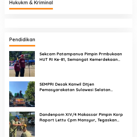
Hukukm & Kriminal
Pendidikan
Sekcam Patampanua Pimpin Prmbukaan
HUT RI Ke-81, Semangat Kemerdekaan
Berkobar di Maccirinna
SEMPRI Desak Kanwil Ditjen
Pemasyarakatan Sulawesi Selatan
Lakukan Reformasi Total Tata Kelola
Pemasyarakatan
Dandenpom XIV/4 Makassar Pimpin Korp
Raport Lettu Cpm Mansyur, Tegaskan
Prajurit Harus Loyal dan Berintegritas