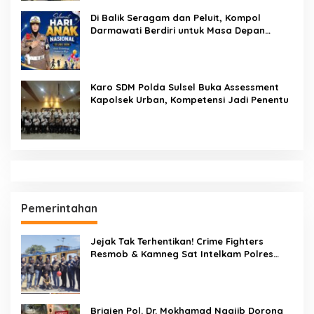
Di Balik Seragam dan Peluit, Kompol
Darmawati Berdiri untuk Masa Depan
Bangsa: Hari Anak Nasional 2026 Jadi
Seruan Lindungi Generasi Indonesia
Karo SDM Polda Sulsel Buka Assessment
Kapolsek Urban, Kompetensi Jadi Penentu
Pemerintahan
Jejak Tak Terhentikan! Crime Fighters
Resmob & Kamneg Sat Intelkam Polres
Pinrang Berhasil Bekuk Pelaku
Pembunuhan di Jalan Macan, Apresiasi
Mengalir Untuk Ipda Ahmad Haris dan
Aiptu Syahrir, Kerja Senyap Polisi Berbuah
Brigjen Pol. Dr. Mokhamad Ngajib Dorong