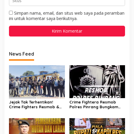
Simpan nama, email, dan situs web saya pada peramban
ini untuk komentar saya berikutnya.
News Feed
Jejak Tak Terhentikan!
Crime Fightera Resmob
Crime Fighters Resmob &
Polres Pinrang Bungkam
Kamneg Sat Intelkam
Pelarian Pelaku
Polres Pinrang Berhasil
Pembunuhan : Apresiasi
Bekuk Pelaku Pembunuhan
Mengalir Untuk Tim Buser
di Jalan Macan, Apresiasi
Ipda Ahmad Haris
Mengalir Untuk Ipda Ahmad