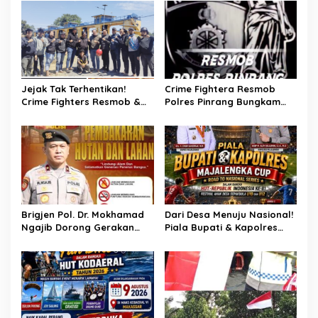
i
p
o
s
Jejak Tak Terhentikan!
Crime Fightera Resmob
Crime Fighters Resmob &
Polres Pinrang Bungkam
Kamneg Sat Intelkam
Pelarian Pelaku
Polres Pinrang Berhasil
Pembunuhan : Apresiasi
Bekuk Pelaku Pembunuhan
Mengalir Untuk Tim Buser
di Jalan Macan, Apresiasi
Ipda Ahmad Haris
Mengalir Untuk Ipda Ahmad
Haris dan Aiptu Syahrir,
Kerja Senyap Polisi
Berbuah Pengungkapan
Brigjen Pol. Dr. Mokhamad
Dari Desa Menuju Nasional!
Kasus Menonjol
Ngajib Dorong Gerakan
Piala Bupati & Kapolres
STOP Karhutla: Jaga
Majalengka Cup 2026 Buru
Hutan, Jaga Kehidupan
Bibit-Bibit Juara