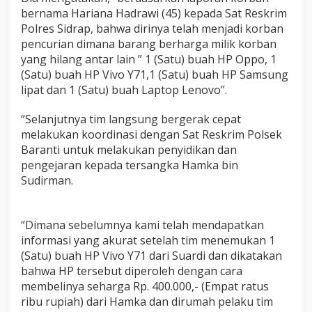
l
bernama Hariana Hadrawi (45) kepada Sat Reskrim
r
Polres Sidrap, bahwa dirinya telah menjadi korban
e
pencurian dimana barang berharga milik korban
s
yang hilang antar lain ” 1 (Satu) buah HP Oppo, 1
S
i
(Satu) buah HP Vivo Y71,1 (Satu) buah HP Samsung
d
lipat dan 1 (Satu) buah Laptop Lenovo”.
r
a
“Selanjutnya tim langsung bergerak cepat
p
melakukan koordinasi dengan Sat Reskrim Polsek
Baranti untuk melakukan penyidikan dan
pengejaran kepada tersangka Hamka bin
Sudirman.
“Dimana sebelumnya kami telah mendapatkan
informasi yang akurat setelah tim menemukan 1
(Satu) buah HP Vivo Y71 dari Suardi dan dikatakan
bahwa HP tersebut diperoleh dengan cara
membelinya seharga Rp. 400.000,- (Empat ratus
ribu rupiah) dari Hamka dan dirumah pelaku tim