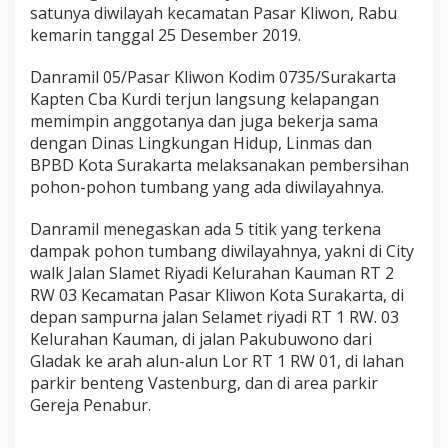
e
satunya diwilayah kecamatan Pasar Kliwon, Rabu
n
kemarin tanggal 25 Desember 2019.
C
b
Danramil 05/Pasar Kliwon Kodim 0735/Surakarta
a
Kapten Cba Kurdi terjun langsung kelapangan
K
u
memimpin anggotanya dan juga bekerja sama
r
dengan Dinas Lingkungan Hidup, Linmas dan
d
BPBD Kota Surakarta melaksanakan pembersihan
i
pohon-pohon tumbang yang ada diwilayahnya.
,
P
i
Danramil menegaskan ada 5 titik yang terkena
m
dampak pohon tumbang diwilayahnya, yakni di City
p
walk Jalan Slamet Riyadi Kelurahan Kauman RT 2
i
RW 03 Kecamatan Pasar Kliwon Kota Surakarta, di
n
depan sampurna jalan Selamet riyadi RT 1 RW. 03
A
n
Kelurahan Kauman, di jalan Pakubuwono dari
g
Gladak ke arah alun-alun Lor RT 1 RW 01, di lahan
g
parkir benteng Vastenburg, dan di area parkir
o
Gereja Penabur.
t
a
n