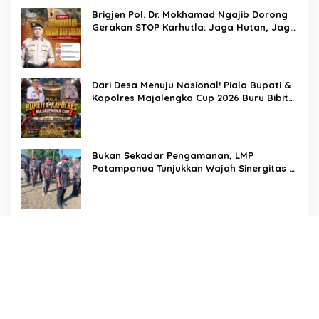
Brigjen Pol. Dr. Mokhamad Ngajib Dorong
Gerakan STOP Karhutla: Jaga Hutan, Jaga
Kehidupan
Dari Desa Menuju Nasional! Piala Bupati &
Kapolres Majalengka Cup 2026 Buru Bibit-
Bibit Juara
Bukan Sekadar Pengamanan, LMP
Patampanua Tunjukkan Wajah Sinergitas di
Pembukaan HUT RI ke-81
Usai Buka HUT RI ke-81, Camat
Patampanua Kumpulkan Kades dan Lurah:
Arahan Tegas Dibumbui Canda, Semua
Fokus Mendengar!
Hadir di Tengah Warga, Dewan Hartono
dan Dewan Hilman Beri Dukungan Penuh