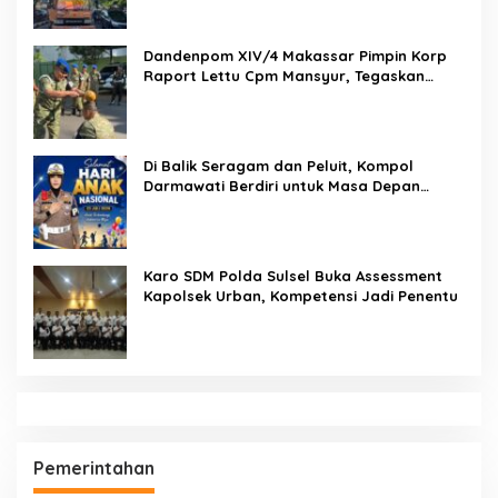
Pemasyarakatan
Dandenpom XIV/4 Makassar Pimpin Korp
Raport Lettu Cpm Mansyur, Tegaskan
Prajurit Harus Loyal dan Berintegritas
Di Balik Seragam dan Peluit, Kompol
Darmawati Berdiri untuk Masa Depan
Bangsa: Hari Anak Nasional 2026 Jadi
Seruan Lindungi Generasi Indonesia
Karo SDM Polda Sulsel Buka Assessment
Kapolsek Urban, Kompetensi Jadi Penentu
Pemerintahan