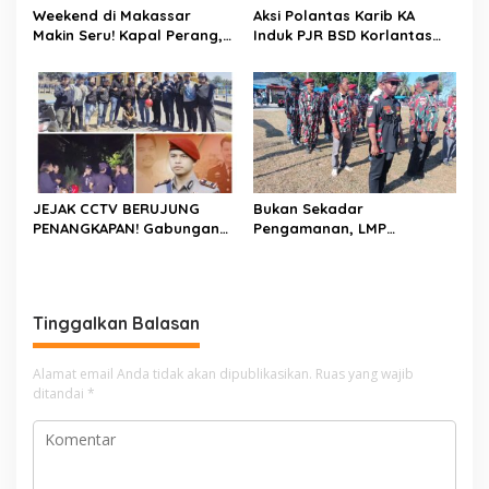
Weekend di Makassar
Aksi Polantas Karib KA
Makin Seru! Kapal Perang,
Induk PJR BSD Korlantas
Fun Bike dan Atraksi
Polri Kompol
Menanti di Kodaeral VI
Darmawati.SE.MM.MH
bersama Personilnya
Membagikan Bendera
Merah Putih Berserta
Tiangnya
JEJAK CCTV BERUJUNG
Bukan Sekadar
PENANGKAPAN! Gabungan
Pengamanan, LMP
Resmob–Kamneg Polres
Patampanua Tunjukkan
Pinrang Bongkar Kasus
Wajah Sinergitas di
Maut Jl Macan, Terduga
Pembukaan HUT RI ke-81
Pelaku Dibekuk di
Tinggalkan Balasan
Batulappa
Alamat email Anda tidak akan dipublikasikan.
Ruas yang wajib
ditandai
*