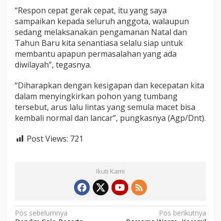
y
“Respon cepat gerak cepat, itu yang saya
a
sampaikan kepada seluruh anggota, walaupun
S
sedang melaksanakan pengamanan Natal dan
i
n
Tahun Baru kita senantiasa selalu siap untuk
g
membantu apapun permasalahan yang ada
k
diwilayah”, tegasnya.
i
r
“Diharapkan dengan kesigapan dan kecepatan kita
k
a
dalam menyingkirkan pohon yang tumbang
n
tersebut, arus lalu lintas yang semula macet bisa
P
kembali normal dan lancar”, pungkasnya (Agp/Dnt).
o
h
Post Views:
721
o
n
T
u
Ikuti Kami
m
b
a
n
g
N
Pos sebelumnya
Pos berikutnya