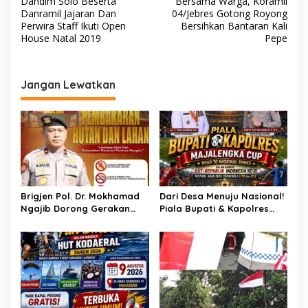
Dandim Solo Beserta
Bersama Warga, Koramil
a
Danramil Jajaran Dan
04/Jebres Gotong Royong
v
Perwira Staff Ikuti Open
Bersihkan Bantaran Kali
House Natal 2019
Pepe
i
g
a
Jangan Lewatkan
s
i
p
o
s
Brigjen Pol. Dr. Mokhamad
Dari Desa Menuju Nasional!
Ngajib Dorong Gerakan
Piala Bupati & Kapolres
STOP Karhutla: Jaga
Majalengka Cup 2026 Buru
Hutan, Jaga Kehidupan
Bibit-Bibit Juara