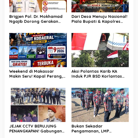
Brigjen Pol. Dr. Mokhamad
Dari Desa Menuju Nasional!
Ngajib Dorong Gerakan
Piala Bupati & Kapolres
STOP Karhutla: Jaga
Majalengka Cup 2026 Buru
Hutan, Jaga Kehidupan
Bibit-Bibit Juara
Weekend di Makassar
Aksi Polantas Karib KA
Makin Seru! Kapal Perang,
Induk PJR BSD Korlantas
Fun Bike dan Atraksi
Polri Kompol
Menanti di Kodaeral VI
Darmawati.SE.MM.MH
bersama Personilnya
Membagikan Bendera
Merah Putih Berserta
Tiangnya
JEJAK CCTV BERUJUNG
Bukan Sekadar
PENANGKAPAN! Gabungan
Pengamanan, LMP
Resmob–Kamneg Polres
Patampanua Tunjukkan