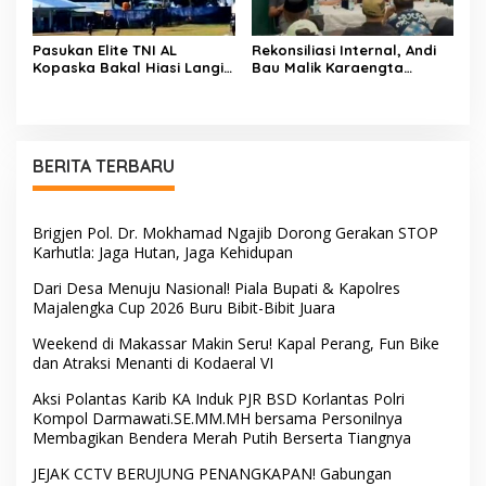
Pasukan Elite TNI AL
Rekonsiliasi Internal, Andi
Kopaska Bakal Hiasi Langit
Bau Malik Karaengta
Makassar di Event NBOD
Tukkajanangngang Gelar
Kodaeral VI
Pertemuan Darurat Tokoh
Adat Gowa
BERITA TERBARU
Brigjen Pol. Dr. Mokhamad Ngajib Dorong Gerakan STOP
Karhutla: Jaga Hutan, Jaga Kehidupan
Dari Desa Menuju Nasional! Piala Bupati & Kapolres
Majalengka Cup 2026 Buru Bibit-Bibit Juara
Weekend di Makassar Makin Seru! Kapal Perang, Fun Bike
dan Atraksi Menanti di Kodaeral VI
Aksi Polantas Karib KA Induk PJR BSD Korlantas Polri
Kompol Darmawati.SE.MM.MH bersama Personilnya
Membagikan Bendera Merah Putih Berserta Tiangnya
JEJAK CCTV BERUJUNG PENANGKAPAN! Gabungan