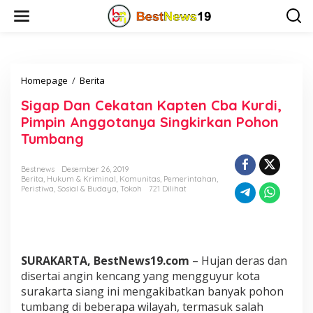
L
e
w
a
t
i
Homepage
/
Berita
S
k
i
e
Sigap Dan Cekatan Kapten Cba Kurdi,
g
k
a
o
Pimpin Anggotanya Singkirkan Pohon
p
n
Tumbang
D
t
a
e
n
n
Bestnews
Desember 26, 2019
Berita
,
Hukum & Kriminal
,
Komunitas
,
Pemerintahan
,
C
Peristiwa
,
Sosial & Budaya
,
Tokoh
721 Dilihat
e
k
a
t
a
n
SURAKARTA, BestNews19.com
– Hujan deras dan
K
disertai angin kencang yang mengguyur kota
a
surakarta siang ini mengakibatkan banyak pohon
p
tumbang di beberapa wilayah, termasuk salah
t