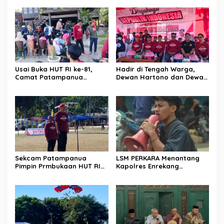
Pinrang Bongkar Kasus
Wajah Sinergitas di
Maut Jl Macan, Terduga
Pembukaan HUT RI ke-81
Pelaku Dibekuk di
Batulappa
Usai Buka HUT RI ke-81,
Hadir di Tengah Warga,
Camat Patampanua
Dewan Hartono dan Dewan
Kumpulkan Kades dan
Hilman Beri Dukungan
Lurah: Arahan Tegas
Penuh Puncak Perayaan
Dibumbui Canda, Semua
HUT RI ke-81 di Maccirinna
Fokus Mendengar!
Sekcam Patampanua
LSM PERKARA Menantang
Pimpin Prmbukaan HUT RI
Kapolres Enrekang
Ke-81, Semangat
Melakukan Penindakan
Kemerdekaan Berkobar di
Terhadap Kelangkaan Dan
Maccirinna
Lonjakan Harga gas elpiji 3
kg Di Kabupaten Enrekang