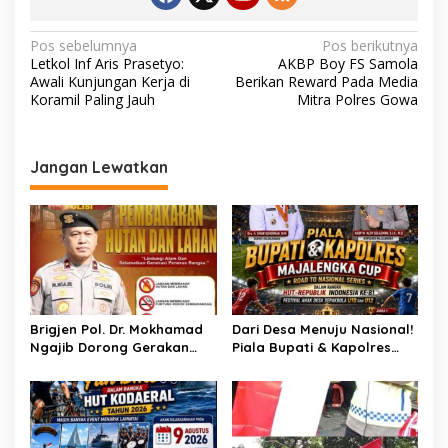
N
Pos sebelumnya
Pos berikutnya
Letkol Inf Aris Prasetyo:
AKBP Boy FS Samola
a
Awali Kunjungan Kerja di
Berikan Reward Pada Media
v
Koramil Paling Jauh
Mitra Polres Gowa
i
g
Jangan Lewatkan
a
s
i
p
o
s
Brigjen Pol. Dr. Mokhamad
Dari Desa Menuju Nasional!
Ngajib Dorong Gerakan
Piala Bupati & Kapolres
STOP Karhutla: Jaga
Majalengka Cup 2026 Buru
Hutan, Jaga Kehidupan
Bibit-Bibit Juara