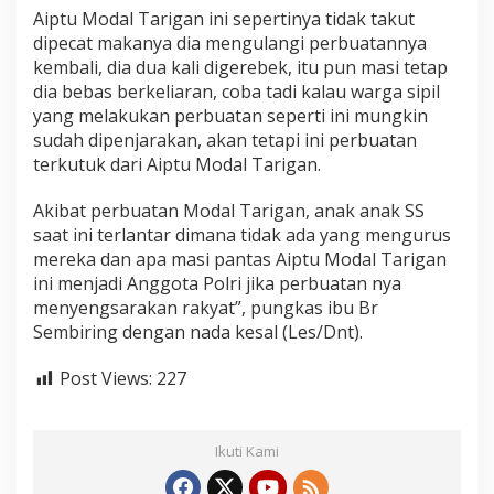
a
Aiptu Modal Tarigan ini sepertinya tidak takut
b
dipecat makanya dia mengulangi perbuatannya
e
kembali, dia dua kali digerebek, itu pun masi tetap
s
dia bebas berkeliaran, coba tadi kalau warga sipil
M
e
yang melakukan perbuatan seperti ini mungkin
d
sudah dipenjarakan, akan tetapi ini perbuatan
a
terkutuk dari Aiptu Modal Tarigan.
n
Akibat perbuatan Modal Tarigan, anak anak SS
saat ini terlantar dimana tidak ada yang mengurus
mereka dan apa masi pantas Aiptu Modal Tarigan
ini menjadi Anggota Polri jika perbuatan nya
menyengsarakan rakyat”, pungkas ibu Br
Sembiring dengan nada kesal (Les/Dnt).
Post Views:
227
Ikuti Kami