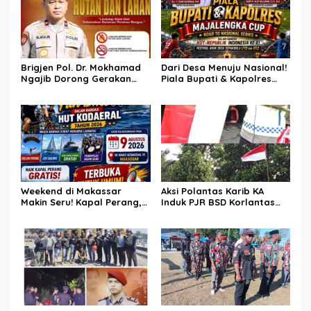
Brigjen Pol. Dr. Mokhamad
Dari Desa Menuju Nasional!
Ngajib Dorong Gerakan
Piala Bupati & Kapolres
STOP Karhutla: Jaga
Majalengka Cup 2026 Buru
Hutan, Jaga Kehidupan
Bibit-Bibit Juara
Weekend di Makassar
Aksi Polantas Karib KA
Makin Seru! Kapal Perang,
Induk PJR BSD Korlantas
Fun Bike dan Atraksi
Polri Kompol
Menanti di Kodaeral VI
Darmawati.SE.MM.MH
bersama Personilnya
Membagikan Bendera
Merah Putih Berserta
Tiangnya