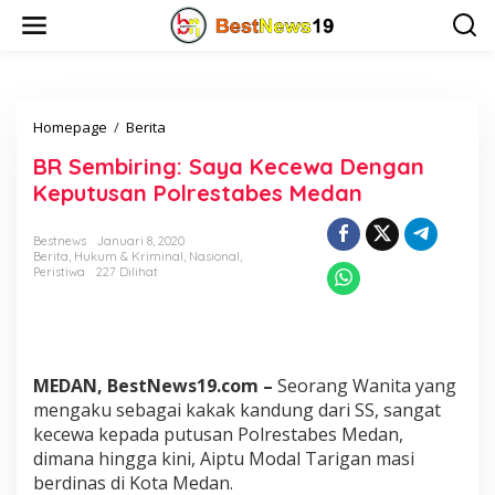
L
e
w
a
t
i
Homepage
/
Berita
B
k
R
e
BR Sembiring: Saya Kecewa Dengan
S
k
e
o
Keputusan Polrestabes Medan
m
n
b
t
Bestnews
Januari 8, 2020
i
e
Berita
,
Hukum & Kriminal
,
Nasional
,
r
n
Peristiwa
227 Dilihat
i
n
g
:
S
MEDAN, BestNews19.com –
Seorang Wanita yang
a
y
mengaku sebagai kakak kandung dari SS, sangat
a
kecewa kepada putusan Polrestabes Medan,
K
dimana hingga kini, Aiptu Modal Tarigan masi
e
berdinas di Kota Medan.
c