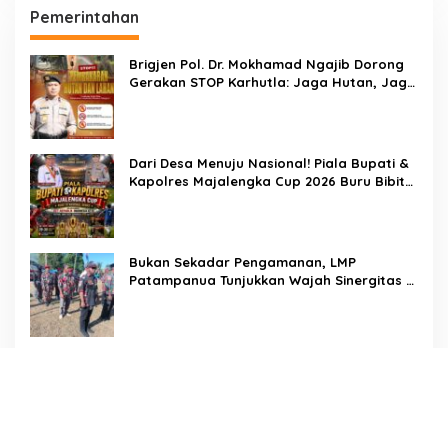
Pemerintahan
Brigjen Pol. Dr. Mokhamad Ngajib Dorong
Gerakan STOP Karhutla: Jaga Hutan, Jaga
Kehidupan
Dari Desa Menuju Nasional! Piala Bupati &
Kapolres Majalengka Cup 2026 Buru Bibit-
Bibit Juara
Bukan Sekadar Pengamanan, LMP
Patampanua Tunjukkan Wajah Sinergitas di
Pembukaan HUT RI ke-81
Usai Buka HUT RI ke-81, Camat
Patampanua Kumpulkan Kades dan Lurah:
Arahan Tegas Dibumbui Canda, Semua
Fokus Mendengar!