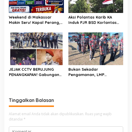
Weekend di Makassar
Aksi Polantas Karib KA
Makin Seru! Kapal Perang,
Induk PJR BSD Korlantas
Fun Bike dan Atraksi
Polri Kompol
Menanti di Kodaeral VI
Darmawati.SE.MM.MH
bersama Personilnya
Membagikan Bendera
Merah Putih Berserta
Tiangnya
JEJAK CCTV BERUJUNG
Bukan Sekadar
PENANGKAPAN! Gabungan
Pengamanan, LMP
Resmob–Kamneg Polres
Patampanua Tunjukkan
Pinrang Bongkar Kasus
Wajah Sinergitas di
Maut Jl Macan, Terduga
Pembukaan HUT RI ke-81
Pelaku Dibekuk di
Tinggalkan Balasan
Batulappa
Alamat email Anda tidak akan dipublikasikan.
Ruas yang wajib
ditandai
*