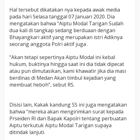
e
w
Hal tersebut dikatakan nya kepada awak media
a
pada hari Selasa tanggal 07 Januari 2020. Dia
D
mengatakan bahwa “Aiptu Modal Tarigan Sudah
e
dua kali di tangkap sedang berduaan dengan
n
Bhayangkari aktif yang merupakan istri Adiknya
g
a
seorang anggota Polri aktif juga .
n
K
“Akan tetapi sepertinya Aiptu Modal ini kebal
e
hukum, buktinya hingga saat ini dia tidak dipecat
p
atau pun dimutasikan, kami khawatir jika dia masi
u
t
berdinas di Medan Akan timbul kejadian yang
u
membuat heboh”, sebut RS.
s
a
n
Disisi lain, Kakak kandung SS ini juga mengatakan
P
o
bahwa “mereka akan mengirimkan surat kepada
l
Prseiden RI dan Bapak Kapolri tentang perbuatan
r
Aiptu terkutuk Aiptu Modal Tarigan supaya
e
ditindak lanjuti.
s
t