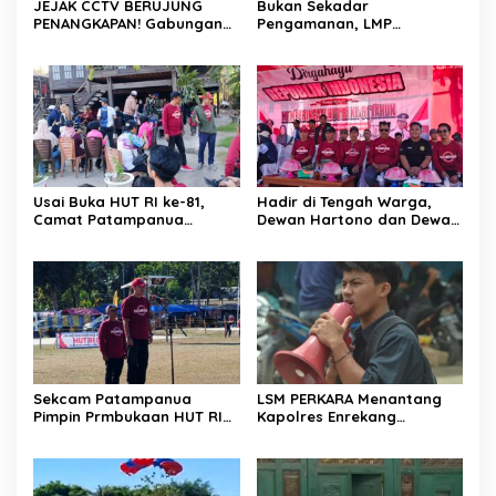
JEJAK CCTV BERUJUNG
Bukan Sekadar
PENANGKAPAN! Gabungan
Pengamanan, LMP
Resmob–Kamneg Polres
Patampanua Tunjukkan
Pinrang Bongkar Kasus
Wajah Sinergitas di
Maut Jl Macan, Terduga
Pembukaan HUT RI ke-81
Pelaku Dibekuk di
Batulappa
Usai Buka HUT RI ke-81,
Hadir di Tengah Warga,
Camat Patampanua
Dewan Hartono dan Dewan
Kumpulkan Kades dan
Hilman Beri Dukungan
Lurah: Arahan Tegas
Penuh Puncak Perayaan
Dibumbui Canda, Semua
HUT RI ke-81 di Maccirinna
Fokus Mendengar!
Sekcam Patampanua
LSM PERKARA Menantang
Pimpin Prmbukaan HUT RI
Kapolres Enrekang
Ke-81, Semangat
Melakukan Penindakan
Kemerdekaan Berkobar di
Terhadap Kelangkaan Dan
Maccirinna
Lonjakan Harga gas elpiji 3
kg Di Kabupaten Enrekang