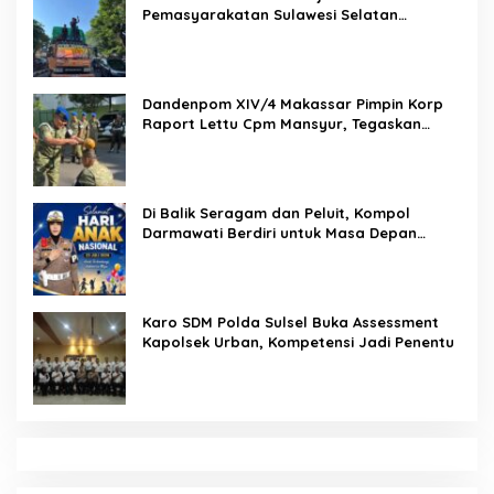
Pemasyarakatan Sulawesi Selatan
Lakukan Reformasi Total Tata Kelola
Pemasyarakatan
Dandenpom XIV/4 Makassar Pimpin Korp
Raport Lettu Cpm Mansyur, Tegaskan
Prajurit Harus Loyal dan Berintegritas
Di Balik Seragam dan Peluit, Kompol
Darmawati Berdiri untuk Masa Depan
Bangsa: Hari Anak Nasional 2026 Jadi
Seruan Lindungi Generasi Indonesia
Karo SDM Polda Sulsel Buka Assessment
Kapolsek Urban, Kompetensi Jadi Penentu