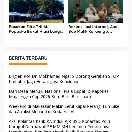
Pasukan Elite TNI AL
Rekonsiliasi Internal, Andi
Kopaska Bakal Hiasi Langit
Bau Malik Karaengta
Makassar di Event NBOD
Tukkajanangngang Gelar
Kodaeral VI
Pertemuan Darurat Tokoh
Adat Gowa
BERITA TERBARU
Brigjen Pol. Dr. Mokhamad Ngajib Dorong Gerakan STOP
Karhutla: Jaga Hutan, Jaga Kehidupan
Dari Desa Menuju Nasional! Piala Bupati & Kapolres
Majalengka Cup 2026 Buru Bibit-Bibit Juara
Weekend di Makassar Makin Seru! Kapal Perang, Fun Bike
dan Atraksi Menanti di Kodaeral VI
Aksi Polantas Karib KA Induk PJR BSD Korlantas Polri
Kompol Darmawati.SE.MM.MH bersama Personilnya
Membagikan Bendera Merah Putih Berserta Tiangnya