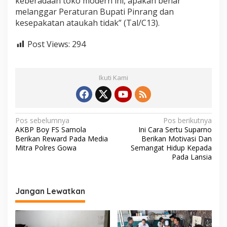
keberadaan toko modern ini, apakah benar
melanggar Peraturan Bupati Pinrang dan
kesepakatan ataukah tidak” (Tal/C13).
Post Views:
294
Ikuti Kami
N
Pos sebelumnya
Pos berikutnya
AKBP Boy FS Samola
Ini Cara Sertu Suparno
a
Berikan Reward Pada Media
Berikan Motivasi Dan
v
Mitra Polres Gowa
Semangat Hidup Kepada
Pada Lansia
i
g
a
Jangan Lewatkan
s
i