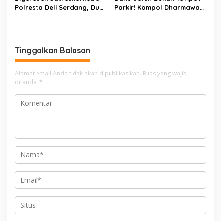
Polresta Deli Serdang, Dua
Parkir! Kompol Dharmawati
Pengedar Sabu di Pagar
Gaungkan Pesan
Merbau Dibekuk
Keselamatan, Satu
Kelalaian Bisa Berujung
Maut
Tinggalkan Balasan
Alamat email Anda tidak akan dipublikasikan.
Ruas yang wajib
ditandai
*