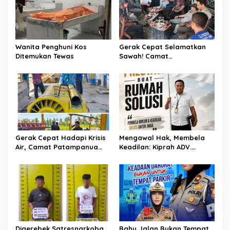
p
o
s
Wanita Penghuni Kos
Gerak Cepat Selamatkan
Ditemukan Tewas
Sawah! Camat
Patampanua Gandeng
Kementerian Bahas Solusi
Debit Air Irigasi Watang
Sawitto Menulis
Gerak Cepat Hadapi Krisis
Mengawal Hak, Membela
Air, Camat Patampanua
Keadilan: Kiprah ADV.
Temui Manajemen PLTM
Sugiyono Bersama Rumah
Demi Selamatkan Ribuan
Solusi
Hektare Sawah Warga
Digerebek Satresnarkoba
Bahu Jalan Bukan Tempat