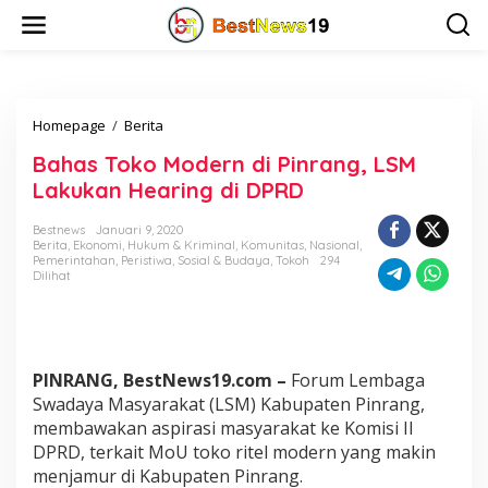
L
e
w
a
t
i
Homepage
/
Berita
B
k
a
e
Bahas Toko Modern di Pinrang, LSM
h
k
a
o
Lakukan Hearing di DPRD
s
n
T
t
Bestnews
Januari 9, 2020
o
e
Berita
,
Ekonomi
,
Hukum & Kriminal
,
Komunitas
,
Nasional
,
Pemerintahan
,
Peristiwa
k
,
Sosial & Budaya
,
Tokoh
294
n
Dilihat
o
M
o
d
e
PINRANG, BestNews19.com –
Forum Lembaga
r
n
Swadaya Masyarakat (LSM) Kabupaten Pinrang,
d
membawakan aspirasi masyarakat ke Komisi II
i
DPRD, terkait MoU toko ritel modern yang makin
P
menjamur di Kabupaten Pinrang.
i