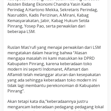
D
Asisten Bidang Ekonomi Chandra Yasin Kadis
P
Perindag A.Hartono Mekka, Sekretaris Perindag,
R
Nasruddin, Kadis Perizinan, A.Mirani, Kabag
D
Kemasyarakatan, Jabir, Kabag Hukum Setda
Pinrang, Yosep Pao, serta perwakilan dari
beberapa LSM.
Ruslan Mas’rufi yang menajai perwakilan dari LSM
mengatakan dalam hearing bahwa “Alasan
mengapa masalah ini kami masukkan ke DPRD
Kabupaten Pinrang, karena keberadaan toko
modern ini seperti Indomaret, Alfamart dan
Alfamidi telah melanggar aturan dan kesepakatan
yang ada sehingga keberadaan toko modern ini
tidak lagi membantu perekonomian di Kabupaten
Pinrang”.
Akan tetapi kata dia,”keberadaannya justru
mengancam keberadaan pedagang-pedagang lokal