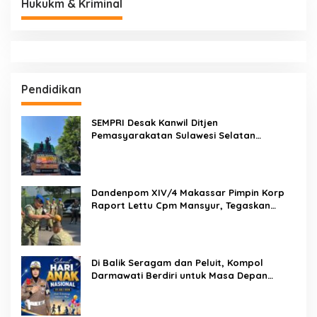
Hukukm & Kriminal
Pendidikan
SEMPRI Desak Kanwil Ditjen
Pemasyarakatan Sulawesi Selatan
Lakukan Reformasi Total Tata Kelola
Pemasyarakatan
Dandenpom XIV/4 Makassar Pimpin Korp
Raport Lettu Cpm Mansyur, Tegaskan
Prajurit Harus Loyal dan Berintegritas
Di Balik Seragam dan Peluit, Kompol
Darmawati Berdiri untuk Masa Depan
Bangsa: Hari Anak Nasional 2026 Jadi
Seruan Lindungi Generasi Indonesia