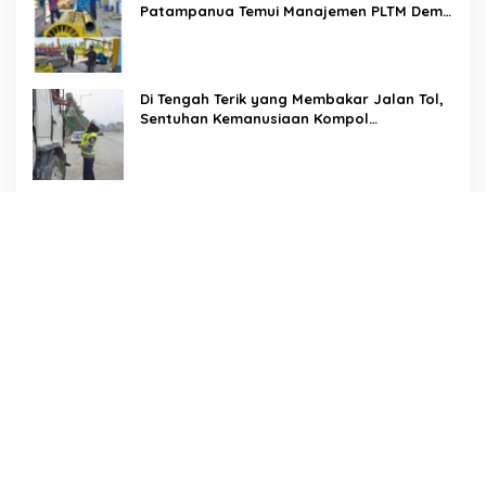
Patampanua Temui Manajemen PLTM Demi
Selamatkan Ribuan Hektare Sawah Warga
Di Tengah Terik yang Membakar Jalan Tol,
Sentuhan Kemanusiaan Kompol
Dharmawati Sejukkan Hati Para Sopir Truk
PW IWO Kaltim Ucapkan Selamat HUT ke-
69 Polda Kaltim, Soroti Pentingnya Sinergi
Polisi dan Media
Tangis Haru Iringi Kepulangan Almarhum
Andi Paliwangi, Camat Patampanua
Muhammad Ja’far Turun Langsung
Mengangkat Jenazah di Rumah Duka