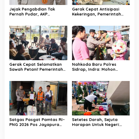
Jejak Pengabdian Tak
Gerak Cepat Antisipasi
Pernah Pudar, AKP
Kekeringan, Pemerintah
Saripuddin Tinggalkan
Kecamatan Patampanua
Polres Barru dengan
dan Kelurahan Benteng
Segudang Prestasi, Kini
Selamatkan Sawah Warga
Mengemban Amanah Baru
di Bidpropam Polda Sulsel
Gerak Cepat Selamatkan
Nahkoda Baru Polres
Sawah Petani! Pemerintah
Sidrap, Indra: Mohon
Kecamatan Patampanua,
Dukungan dan Kerjasama
DPRD, dan Tokoh
Seluruh Personel
Masyarakat Bersatu
Hadapi Ancaman
Kekeringan di Kelurahan
Benteng
Satgas Pasgat Pamtas RI–
Setetes Darah, Sejuta
PNG 2026 Pos Jayapura
Harapan Untuk Negeri:
Gagalkan Penyelundupan
Satgas Pasgat Pos Timika
Ganja Melalui Jalur Kargo
Wujudkan Bakti Nyata Di