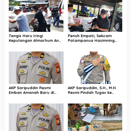
Sejukkan Hati Para Sopir
Truk
Tangis Haru Iringi
Penuh Empati, Sekcam
Kepulangan Almarhum Andi
Patampanua Hasimning
Paliwangi, Camat
Melayat ke Rumah Duka
Patampanua Muhammad
Andi Paliwangi, Hadir
Ja’far Turun Langsung
Menguatkan Keluarga Yang
Mengangkat Jenazah di
Berduka
Rumah Duka
AKP Saripuddin Resmi
AKP Saripuddin, S.H., M.H.
Emban Amanah Baru di
Resmi Pindah Tugas ke
Bidpropam Polda Sulsel,
Bidpropam Polda Sulsel
Tinggalkan Jejak
Pengabdian di Polres Barru