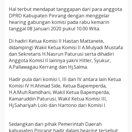
n
r
Hal terbut mendapat tanggapan dari para anggota
a
DPRD Kabupaten Pinrang dengan menggelar
n
hearing gabungan komisi pada rabu kemarin
g
tanggal 08 Januari 2020 pukul 10.00 Wita.
,
L
S
Di hadiri Ketua Komisi II Hastan Mattanete,
M
didampingi Wakil Ketua Komisi II A.Mulyadi Mustafa
L
dan Sekretaris H.Nasrun Paturusi serta dihadiri
a
Anggota Komisi II lainnya yakni Hitler, Syukur,
k
A.Pallawagau Kerrang dan Hj.Salma.
u
k
a
Hadir pula dari komisi I, III dan IV antara lain Ketua
n
Komisi IV H.Ahmad Side, Ketua Bapemperda,
H
H.A.Muh.Ramdhani, Wakil Ketua Bapemperda,
e
Kamaruddin Paturusi, Wakil Ketua Komisi III,
a
r
Hj.Sahariyah Lolo dan Hartono dari Komisi I.
i
n
g
Sedangkan dari pihak Pemerintah Daerah
d
kabupaten Pinrang hadir dalam hearing tersebut
i