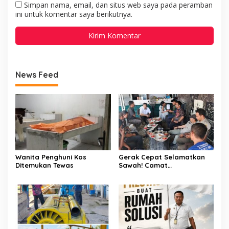
Simpan nama, email, dan situs web saya pada peramban
ini untuk komentar saya berikutnya.
News Feed
Wanita Penghuni Kos
Gerak Cepat Selamatkan
Ditemukan Tewas
Sawah! Camat
Patampanua Gandeng
Kementerian Bahas Solusi
Debit Air Irigasi Watang
Sawitto Menulis