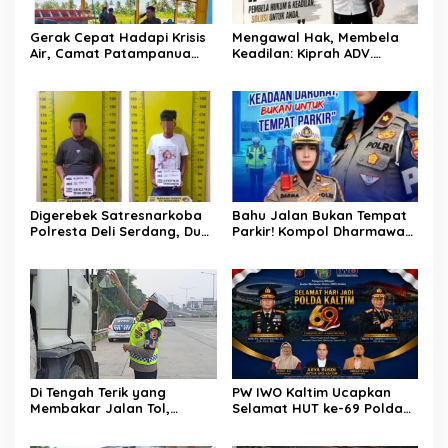
Gerak Cepat Hadapi Krisis
Mengawal Hak, Membela
Air, Camat Patampanua
Keadilan: Kiprah ADV.
Temui Manajemen PLTM
Sugiyono Bersama Rumah
Demi Selamatkan Ribuan
Solusi
Hektare Sawah Warga
Digerebek Satresnarkoba
Bahu Jalan Bukan Tempat
Polresta Deli Serdang, Dua
Parkir! Kompol Dharmawati
Pengedar Sabu di Pagar
Gaungkan Pesan
Merbau Dibekuk
Keselamatan, Satu
Kelalaian Bisa Berujung
Maut
Di Tengah Terik yang
PW IWO Kaltim Ucapkan
Membakar Jalan Tol,
Selamat HUT ke-69 Polda
Sentuhan Kemanusiaan
Kaltim, Soroti Pentingnya
Kompol Dharmawati
Sinergi Polisi dan Media