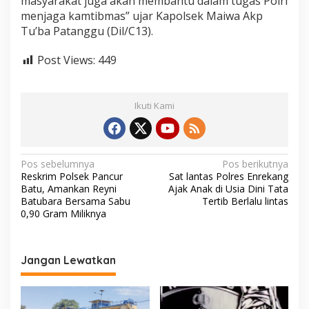
masyarakat juga akan membantu dalam tugas Polri
s
menjaga kamtibmas” ujar Kapolsek Maiwa Akp
P
Tu’ba Patanggu (Dil/C13).
o
l
s
Post Views:
449
e
k
M
Ikuti Kami
a
i
w
a
E
N
Pos sebelumnya
Pos berikutnya
n
Reskrim Polsek Pancur
Sat lantas Polres Enrekang
a
r
Batu, Amankan Reyni
Ajak Anak di Usia Dini Tata
e
v
Batubara Bersama Sabu
Tertib Berlalu lintas
k
0,90 Gram Miliknya
a
i
n
g
g
I
a
Jangan Lewatkan
k
s
u
t
i
B