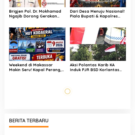
Berbuah Pengungkapan
Kasus Menonjol
Brigjen Pol. Dr. Mokhamad
Dari Desa Menuju Nasional!
Ngajib Dorong Gerakan
Piala Bupati & Kapolres
STOP Karhutla: Jaga
Majalengka Cup 2026 Buru
Hutan, Jaga Kehidupan
Bibit-Bibit Juara
Weekend di Makassar
Aksi Polantas Karib KA
Makin Seru! Kapal Perang,
Induk PJR BSD Korlantas
Fun Bike dan Atraksi
Polri Kompol
Menanti di Kodaeral VI
Darmawati.SE.MM.MH
bersama Personilnya
Membagikan Bendera
Merah Putih Berserta
Tiangnya
JEJAK CCTV BERUJUNG
Bukan Sekadar
PENANGKAPAN! Gabungan
Pengamanan, LMP
Resmob–Kamneg Polres
Patampanua Tunjukkan
Pinrang Bongkar Kasus
Wajah Sinergitas di