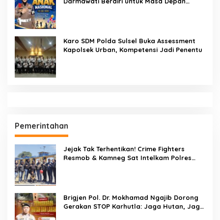
Pendidikan
Sekcam Patampanua Pimpin Prmbukaan
HUT RI Ke-81, Semangat Kemerdekaan
Berkobar di Maccirinna
SEMPRI Desak Kanwil Ditjen
Pemasyarakatan Sulawesi Selatan
Lakukan Reformasi Total Tata Kelola
Pemasyarakatan
Dandenpom XIV/4 Makassar Pimpin Korp
Raport Lettu Cpm Mansyur, Tegaskan
Prajurit Harus Loyal dan Berintegritas
Di Balik Seragam dan Peluit, Kompol