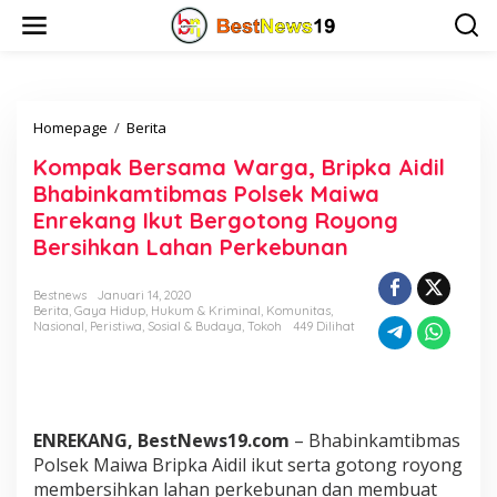
L
e
w
a
t
i
Homepage
/
Berita
K
k
o
e
Kompak Bersama Warga, Bripka Aidil
m
k
p
o
Bhabinkamtibmas Polsek Maiwa
a
n
Enrekang Ikut Bergotong Royong
k
t
Bersihkan Lahan Perkebunan
B
e
e
n
r
Bestnews
Januari 14, 2020
s
Berita
,
Gaya Hidup
,
Hukum & Kriminal
,
Komunitas
,
a
Nasional
,
Peristiwa
,
Sosial & Budaya
,
Tokoh
449 Dilihat
m
a
W
a
r
ENREKANG, BestNews19.com
– Bhabinkamtibmas
g
Polsek Maiwa Bripka Aidil ikut serta gotong royong
a
membersihkan lahan perkebunan dan membuat
,