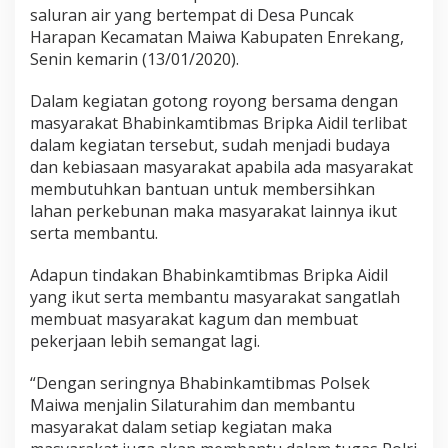
B
saluran air yang bertempat di Desa Puncak
r
Harapan Kecamatan Maiwa Kabupaten Enrekang,
i
Senin kemarin (13/01/2020).
p
k
Dalam kegiatan gotong royong bersama dengan
a
A
masyarakat Bhabinkamtibmas Bripka Aidil terlibat
i
dalam kegiatan tersebut, sudah menjadi budaya
d
dan kebiasaan masyarakat apabila ada masyarakat
i
membutuhkan bantuan untuk membersihkan
l
B
lahan perkebunan maka masyarakat lainnya ikut
h
serta membantu.
a
b
Adapun tindakan Bhabinkamtibmas Bripka Aidil
i
yang ikut serta membantu masyarakat sangatlah
n
k
membuat masyarakat kagum dan membuat
a
pekerjaan lebih semangat lagi.
m
t
“Dengan seringnya Bhabinkamtibmas Polsek
i
Maiwa menjalin Silaturahim dan membantu
b
m
masyarakat dalam setiap kegiatan maka
a