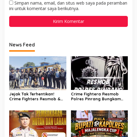
Simpan nama, email, dan situs web saya pada peramban
ini untuk komentar saya berikutnya.
News Feed
Jejak Tak Terhentikan!
Crime Fightera Resmob
Crime Fighters Resmob &
Polres Pinrang Bungkam
Kamneg Sat Intelkam
Pelarian Pelaku
Polres Pinrang Berhasil
Pembunuhan : Apresiasi
Bekuk Pelaku Pembunuhan
Mengalir Untuk Tim Buser
di Jalan Macan, Apresiasi
Ipda Ahmad Haris
Mengalir Untuk Ipda Ahmad
Haris dan Aiptu Syahrir,
Kerja Senyap Polisi