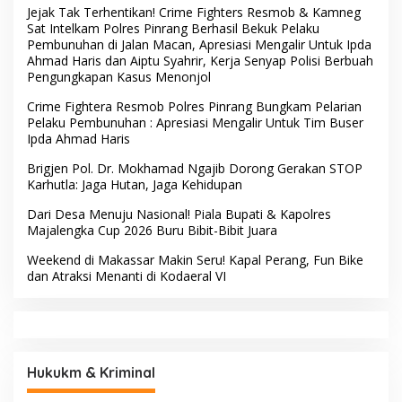
Maut Jl Macan, Terduga
Pembukaan HUT RI ke-81
Pelaku Dibekuk di
Batulappa
Usai Buka HUT RI ke-81,
Hadir di Tengah Warga,
Camat Patampanua
Dewan Hartono dan Dewan
Kumpulkan Kades dan
Hilman Beri Dukungan
Lurah: Arahan Tegas
Penuh Puncak Perayaan
Dibumbui Canda, Semua
HUT RI ke-81 di Maccirinna
Fokus Mendengar!
Sekcam Patampanua
LSM PERKARA Menantang
Pimpin Prmbukaan HUT RI
Kapolres Enrekang
Ke-81, Semangat
Melakukan Penindakan
Kemerdekaan Berkobar di
Terhadap Kelangkaan Dan
Maccirinna
Lonjakan Harga gas elpiji 3
kg Di Kabupaten Enrekang
BERITA TERBARU