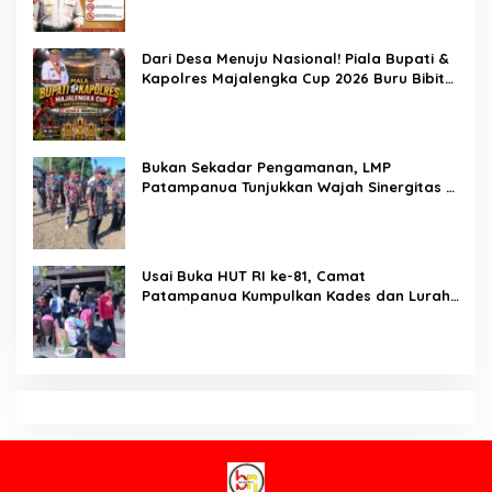
Darmawati Berdiri untuk Masa Depan
Bangsa: Hari Anak Nasional 2026 Jadi
Seruan Lindungi Generasi Indonesia
Karo SDM Polda Sulsel Buka Assessment
Kapolsek Urban, Kompetensi Jadi Penentu
Pemerintahan
Jejak Tak Terhentikan! Crime Fighters
Resmob & Kamneg Sat Intelkam Polres
Pinrang Berhasil Bekuk Pelaku
Pembunuhan di Jalan Macan, Apresiasi
Mengalir Untuk Ipda Ahmad Haris dan
Aiptu Syahrir, Kerja Senyap Polisi Berbuah
Brigjen Pol. Dr. Mokhamad Ngajib Dorong
Pengungkapan Kasus Menonjol
Gerakan STOP Karhutla: Jaga Hutan, Jaga
Kehidupan