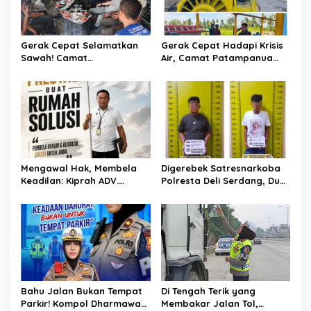
p
o
s
Gerak Cepat Selamatkan
Gerak Cepat Hadapi Krisis
Sawah! Camat
Air, Camat Patampanua
Patampanua Gandeng
Temui Manajemen PLTM
Kementerian Bahas Solusi
Demi Selamatkan Ribuan
Debit Air Irigasi Watang
Hektare Sawah Warga
Sawitto Menulis
Mengawal Hak, Membela
Digerebek Satresnarkoba
Keadilan: Kiprah ADV.
Polresta Deli Serdang, Dua
Sugiyono Bersama Rumah
Pengedar Sabu di Pagar
Solusi
Merbau Dibekuk
Bahu Jalan Bukan Tempat
Di Tengah Terik yang
Parkir! Kompol Dharmawati
Membakar Jalan Tol,