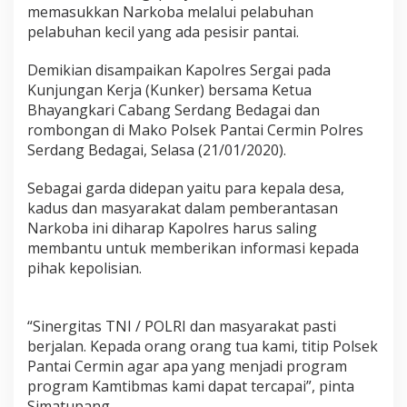
r
memasukkan Narkoba melalui pelabuhan
e
pelabuhan kecil yang ada pesisir pantai.
s
S
Demikian disampaikan Kapolres Sergai pada
e
Kunjungan Kerja (Kunker) bersama Ketua
r
g
Bhayangkari Cabang Serdang Bedagai dan
a
rombongan di Mako Polsek Pantai Cermin Polres
i
Serdang Bedagai, Selasa (21/01/2020).
A
K
Sebagai garda didepan yaitu para kepala desa,
B
P
kadus dan masyarakat dalam pemberantasan
R
Narkoba ini diharap Kapolres harus saling
o
membantu untuk memberikan informasi kepada
b
pihak kepolisian.
i
n
S
i
“Sinergitas TNI / POLRI dan masyarakat pasti
m
berjalan. Kepada orang orang tua kami, titip Polsek
a
Pantai Cermin agar apa yang menjadi program
t
program Kamtibmas kami dapat tercapai”, pinta
u
p
Simatupang.