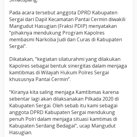
a
n
Pada acara tersebut anggota DPRD Kabupaten
g
Sergai dari Dapil Kecamatan Pantai Cermin diwakili
,
Mangudut Hasugian (Fraksi PDIP) menyatakan
k
e
“pihaknya mendukung Program Kapolres
P
membasmi Narkoba Judi dan Curas di Kabupaten
o
Sergai”.
l
s
Dikatakan, “kegiatan silaturahmi yang dilakukan
e
k
Kapolres sebagai bentuk sinergitas dalam menjaga
P
kamtibmas di Wilayah Hukum Polres Sergai
a
khususnya Pantai Cermin”.
n
t
“Kiranya kita saling menjaga Kamtibmas karena
a
i
sebentar lagi akan dilaksanakan Pilkada 2020 di
C
Kabupaten Sergai. Oleh sebab itu kami sebagai
e
anggota DPRD Kabupaten Sergai mendukung
r
penuh Polri dalam menjaga situasi kamtimas di
m
i
Kabupaten Serdang Bedagai”, ucap Mangudut
n
Hasugian.