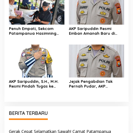
Rumah Duka
Penuh Empati, Sekcam
AKP Saripuddin Resmi
Patampanua Hasimning
Emban Amanah Baru di
Melayat ke Rumah Duka
Bidpropam Polda Sulsel,
Andi Paliwangi, Hadir
Tinggalkan Jejak
Menguatkan Keluarga Yang
Pengabdian di Polres Barru
Berduka
AKP Saripuddin, S.H., M.H.
Jejak Pengabdian Tak
Resmi Pindah Tugas ke
Pernah Pudar, AKP
Bidpropam Polda Sulsel
Saripuddin Tinggalkan
Polres Barru dengan
Segudang Prestasi, Kini
Mengemban Amanah Baru
di Bidpropam Polda Sulsel
BERITA TERBARU
Gerak Cepat Selamatkan Sawah! Camat Patampanua