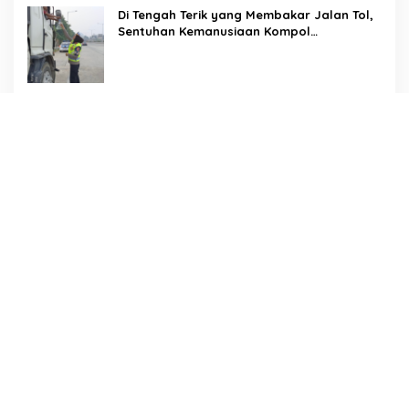
Di Tengah Terik yang Membakar Jalan Tol,
Sentuhan Kemanusiaan Kompol
Dharmawati Sejukkan Hati Para Sopir Truk
PW IWO Kaltim Ucapkan Selamat HUT ke-
69 Polda Kaltim, Soroti Pentingnya Sinergi
Polisi dan Media
Tangis Haru Iringi Kepulangan Almarhum
Andi Paliwangi, Camat Patampanua
Muhammad Ja’far Turun Langsung
Mengangkat Jenazah di Rumah Duka