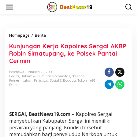
L
e
w
a
t
i
Homepage
/
Berita
K
k
u
e
Kunjungan Kerja Kapolres Sergai AKBP
n
k
j
o
Robin Simatupang, ke Polsek Pantai
u
n
Cermin
n
t
g
e
Bestnews
Januari 22, 2020
a
n
Berita
,
Hukum & Kriminal
,
Komunitas
,
Nasional
,
n
Pemerintahan
,
Peristiwa
,
Sosial & Budaya
,
Tokoh
693
K
Dilihat
e
r
j
a
K
SERGAI, BestNews19.com –
Kapolres Sergai
a
menyebutkan Kabupaten Sergai ini memiliki
p
perairan yang panjang. Kondisi tersebut
o
memudahkan bagi penyeludup Narkoba untuk
l