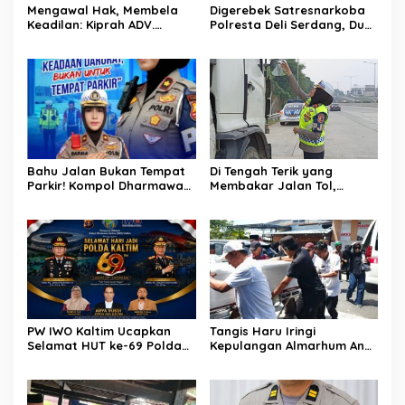
Mengawal Hak, Membela
Digerebek Satresnarkoba
Keadilan: Kiprah ADV.
Polresta Deli Serdang, Dua
Sugiyono Bersama Rumah
Pengedar Sabu di Pagar
Solusi
Merbau Dibekuk
Bahu Jalan Bukan Tempat
Di Tengah Terik yang
Parkir! Kompol Dharmawati
Membakar Jalan Tol,
Gaungkan Pesan
Sentuhan Kemanusiaan
Keselamatan, Satu
Kompol Dharmawati
Kelalaian Bisa Berujung
Sejukkan Hati Para Sopir
Maut
Truk
PW IWO Kaltim Ucapkan
Tangis Haru Iringi
Selamat HUT ke-69 Polda
Kepulangan Almarhum Andi
Kaltim, Soroti Pentingnya
Paliwangi, Camat
Sinergi Polisi dan Media
Patampanua Muhammad
Ja’far Turun Langsung
Mengangkat Jenazah di