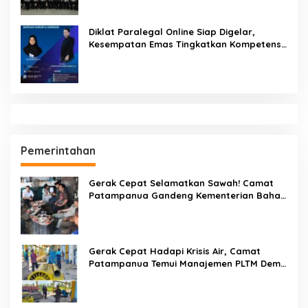
Diklat Paralegal Online Siap Digelar,
Kesempatan Emas Tingkatkan Kompetensi
Bantuan Hukum dan Advokasi
Pemerintahan
Gerak Cepat Selamatkan Sawah! Camat
Patampanua Gandeng Kementerian Bahas
Solusi Debit Air Irigasi Watang Sawitto
Menulis
Gerak Cepat Hadapi Krisis Air, Camat
Patampanua Temui Manajemen PLTM Demi
Selamatkan Ribuan Hektare Sawah Warga