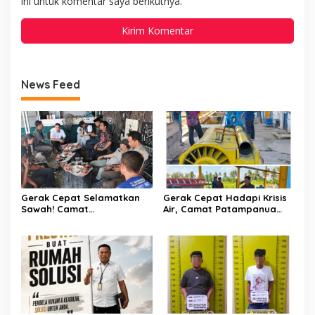
ini untuk komentar saya berikutnya.
News Feed
Gerak Cepat Selamatkan
Gerak Cepat Hadapi Krisis
Sawah! Camat
Air, Camat Patampanua
Patampanua Gandeng
Temui Manajemen PLTM
Kementerian Bahas Solusi
Demi Selamatkan Ribuan
Debit Air Irigasi Watang
Hektare Sawah Warga
Sawitto Menulis