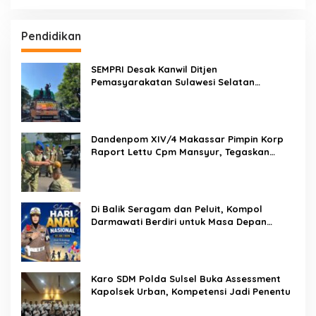
Pendidikan
SEMPRI Desak Kanwil Ditjen
Pemasyarakatan Sulawesi Selatan
Lakukan Reformasi Total Tata Kelola
Pemasyarakatan
Dandenpom XIV/4 Makassar Pimpin Korp
Raport Lettu Cpm Mansyur, Tegaskan
Prajurit Harus Loyal dan Berintegritas
Di Balik Seragam dan Peluit, Kompol
Darmawati Berdiri untuk Masa Depan
Bangsa: Hari Anak Nasional 2026 Jadi
Seruan Lindungi Generasi Indonesia
Karo SDM Polda Sulsel Buka Assessment
Kapolsek Urban, Kompetensi Jadi Penentu