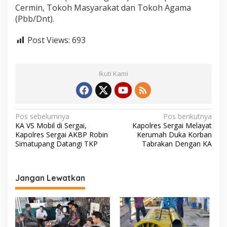
Cermin, Tokoh Masyarakat dan Tokoh Agama
(Pbb/Dnt).
Post Views:
693
Ikuti Kami
N
Pos sebelumnya
Pos berikutnya
KA VS Mobil di Sergai,
Kapolres Sergai Melayat
a
Kapolres Sergai AKBP Robin
Kerumah Duka Korban
v
Simatupang Datangi TKP
Tabrakan Dengan KA
i
g
Jangan Lewatkan
a
s
i