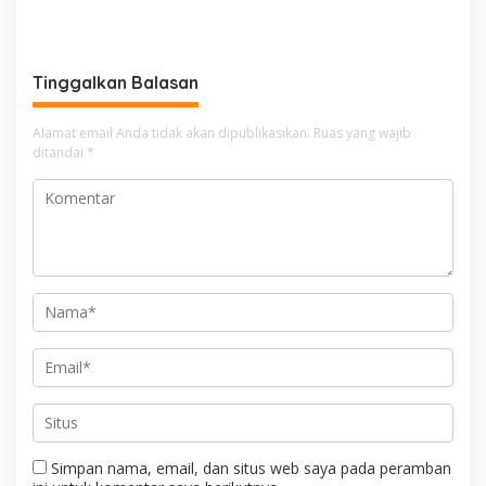
Gaungkan Pesan
Sentuhan Kemanusiaan
Keselamatan, Satu
Kompol Dharmawati
Kelalaian Bisa Berujung
Sejukkan Hati Para Sopir
Maut
Truk
Tinggalkan Balasan
Alamat email Anda tidak akan dipublikasikan.
Ruas yang wajib
ditandai
*
Simpan nama, email, dan situs web saya pada peramban