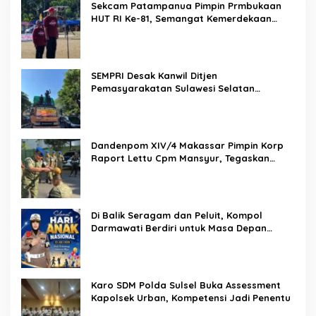
Sekcam Patampanua Pimpin Prmbukaan
HUT RI Ke-81, Semangat Kemerdekaan
Berkobar di Maccirinna
SEMPRI Desak Kanwil Ditjen
Pemasyarakatan Sulawesi Selatan
Lakukan Reformasi Total Tata Kelola
Pemasyarakatan
Dandenpom XIV/4 Makassar Pimpin Korp
Raport Lettu Cpm Mansyur, Tegaskan
Prajurit Harus Loyal dan Berintegritas
Di Balik Seragam dan Peluit, Kompol
Darmawati Berdiri untuk Masa Depan
Bangsa: Hari Anak Nasional 2026 Jadi
Seruan Lindungi Generasi Indonesia
Karo SDM Polda Sulsel Buka Assessment
Kapolsek Urban, Kompetensi Jadi Penentu