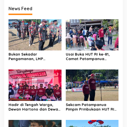
News Feed
Bukan Sekadar
Usai Buka HUT RI ke-81,
Pengamanan, LMP
Camat Patampanua
Patampanua Tunjukkan
Kumpulkan Kades dan
Wajah Sinergitas di
Lurah: Arahan Tegas
Pembukaan HUT RI ke-81
Dibumbui Canda, Semua
Fokus Mendengar!
Hadir di Tengah Warga,
Sekcam Patampanua
Dewan Hartono dan Dewan
Pimpin Prmbukaan HUT RI
Hilman Beri Dukungan
Ke-81, Semangat
Penuh Puncak Perayaan
Kemerdekaan Berkobar di
HUT RI ke-81 di Maccirinna
Maccirinna