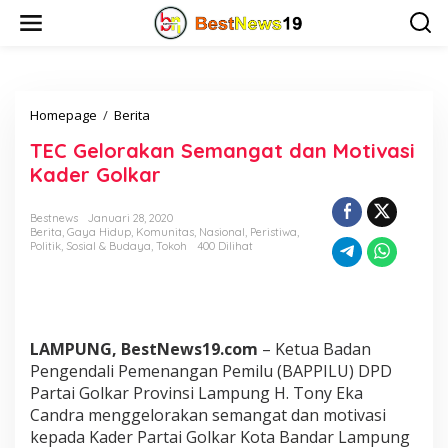
L
e
w
a
t
i
Homepage
/
Berita
T
k
E
e
TEC Gelorakan Semangat dan Motivasi
C
k
G
o
Kader Golkar
e
n
l
t
Bestnews
Januari 28, 2020
o
e
Berita
,
Gaya Hidup
,
Komunitas
,
Nasional
,
Peristiwa
,
r
n
Politik
,
Sosial & Budaya
,
Tokoh
400 Dilihat
a
k
a
n
S
LAMPUNG, BestNews19.com
– Ketua Badan
e
m
Pengendali Pemenangan Pemilu (BAPPILU) DPD
a
Partai Golkar Provinsi Lampung H. Tony Eka
n
Candra menggelorakan semangat dan motivasi
g
kepada Kader Partai Golkar Kota Bandar Lampung
a