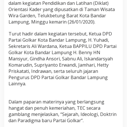
dalam kegiatan Pendidikan dan Latihan (Diklat)
t
d
Orientasi Kader yang dipusatkan di Taman Wisata
a
Wira Garden, Telukbetung Barat Kota Bandar
n
Lampung, Minggu kemarin (26/01/2020).
M
o
Turut hadir dalam kegiatan tersebut, Ketua DPD
t
i
Partai Golkar Kota Bandar Lampung, H. Yuhadi,
v
Sekretaris Ali Wardana, Ketua BAPPILU DPD Partai
a
Golkar Kota Bandar Lampung H. Benny HN
s
Mansyur, Gindha Ansori, Sabnu Ali, Iskandarsyah
i
K
Komarudin, Supriyanto Erwandi, Jamhari, Hetty
a
Priskatati, Indrawan, serta seluruh jajaran
d
Pengurus DPD Partai Golkar Bandar Lampung
e
Lainnya.
r
G
o
l
Dalam paparan materinya yang berlangsung
k
hangat dan penuh kemeriahan, TEC secara
a
gamblang menjelaskan, “Sejarah, Ideologi, Doktrin
r
dan Paradigma baru Partai Golkar”.