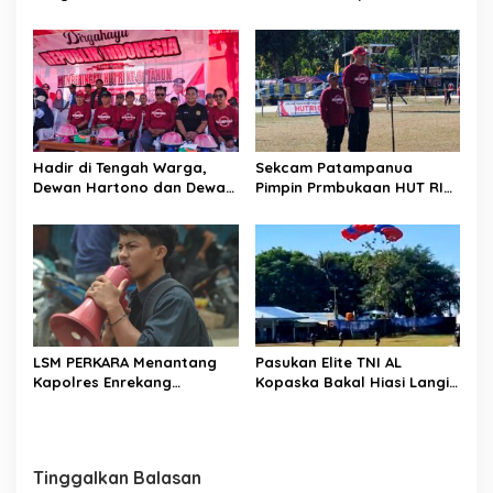
Patampanua Tunjukkan
Kumpulkan Kades dan
Wajah Sinergitas di
Lurah: Arahan Tegas
Pembukaan HUT RI ke-81
Dibumbui Canda, Semua
Fokus Mendengar!
Hadir di Tengah Warga,
Sekcam Patampanua
Dewan Hartono dan Dewan
Pimpin Prmbukaan HUT RI
Hilman Beri Dukungan
Ke-81, Semangat
Penuh Puncak Perayaan
Kemerdekaan Berkobar di
HUT RI ke-81 di Maccirinna
Maccirinna
LSM PERKARA Menantang
Pasukan Elite TNI AL
Kapolres Enrekang
Kopaska Bakal Hiasi Langit
Melakukan Penindakan
Makassar di Event NBOD
Terhadap Kelangkaan Dan
Kodaeral VI
Lonjakan Harga gas elpiji 3
kg Di Kabupaten Enrekang
Tinggalkan Balasan