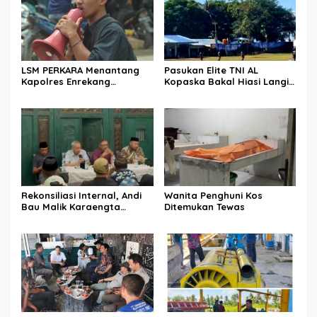
LSM PERKARA Menantang
Pasukan Elite TNI AL
Kapolres Enrekang
Kopaska Bakal Hiasi Langit
Melakukan Penindakan
Makassar di Event NBOD
Terhadap Kelangkaan Dan
Kodaeral VI
Lonjakan Harga gas elpiji 3
kg Di Kabupaten Enrekang
Rekonsiliasi Internal, Andi
Wanita Penghuni Kos
Bau Malik Karaengta
Ditemukan Tewas
Tukkajanangngang Gelar
Pertemuan Darurat Tokoh
Adat Gowa