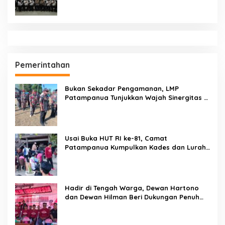
Pemerintahan
Bukan Sekadar Pengamanan, LMP
Patampanua Tunjukkan Wajah Sinergitas di
Pembukaan HUT RI ke-81
Usai Buka HUT RI ke-81, Camat
Patampanua Kumpulkan Kades dan Lurah:
Arahan Tegas Dibumbui Canda, Semua
Fokus Mendengar!
Hadir di Tengah Warga, Dewan Hartono
dan Dewan Hilman Beri Dukungan Penuh
Puncak Perayaan HUT RI ke-81 di
Maccirinna