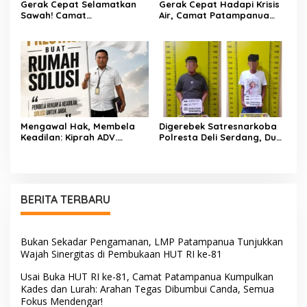
Gerak Cepat Selamatkan
Gerak Cepat Hadapi Krisis
Sawah! Camat
Air, Camat Patampanua
Patampanua Gandeng
Temui Manajemen PLTM
Kementerian Bahas Solusi
Demi Selamatkan Ribuan
Debit Air Irigasi Watang
Hektare Sawah Warga
Sawitto Menulis
Mengawal Hak, Membela
Digerebek Satresnarkoba
Keadilan: Kiprah ADV.
Polresta Deli Serdang, Dua
Sugiyono Bersama Rumah
Pengedar Sabu di Pagar
Solusi
Merbau Dibekuk
BERITA TERBARU
Bukan Sekadar Pengamanan, LMP Patampanua Tunjukkan
Wajah Sinergitas di Pembukaan HUT RI ke-81
Usai Buka HUT RI ke-81, Camat Patampanua Kumpulkan
Kades dan Lurah: Arahan Tegas Dibumbui Canda, Semua
Fokus Mendengar!