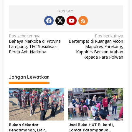
Ikuti Kami
N
Pos sebelumnya
Pos berikutnya
Bahaya Narkoba di Provinsi
Bertempat di Ruangan Vicon
a
Lampung, TEC Sosialisasi
Mapolres Enrekang,
v
Perda Anti Narkoba
Kapolres Berikan Arahan
Kepada Para Polwan
i
g
a
Jangan Lewatkan
s
i
p
o
s
Bukan Sekadar
Usai Buka HUT RI ke-81,
Pengamanan, LMP
Camat Patampanua