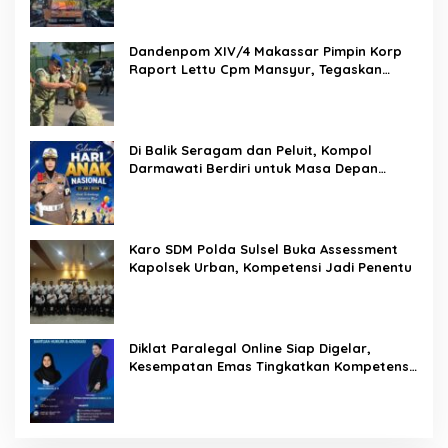
Pemasyarakatan
Dandenpom XIV/4 Makassar Pimpin Korp
Raport Lettu Cpm Mansyur, Tegaskan
Prajurit Harus Loyal dan Berintegritas
Di Balik Seragam dan Peluit, Kompol
Darmawati Berdiri untuk Masa Depan
Bangsa: Hari Anak Nasional 2026 Jadi
Seruan Lindungi Generasi Indonesia
Karo SDM Polda Sulsel Buka Assessment
Kapolsek Urban, Kompetensi Jadi Penentu
Diklat Paralegal Online Siap Digelar,
Kesempatan Emas Tingkatkan Kompetensi
Bantuan Hukum dan Advokasi