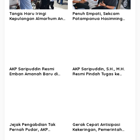
Tangis Haru Iringi
Penuh Empati, Sekcam
Kepulangan Almarhum Andi
Patampanua Hasimning
Paliwangi, Camat
Melayat ke Rumah Duka
Patampanua Muhammad
Andi Paliwangi, Hadir
Ja’far Turun Langsung
Menguatkan Keluarga Yang
Mengangkat Jenazah di
Berduka
Rumah Duka
AKP Saripuddin Resmi
AKP Saripuddin, S.H., M.H.
Emban Amanah Baru di
Resmi Pindah Tugas ke
Bidpropam Polda Sulsel,
Bidpropam Polda Sulsel
Tinggalkan Jejak
Pengabdian di Polres Barru
Jejak Pengabdian Tak
Gerak Cepat Antisipasi
Pernah Pudar, AKP
Kekeringan, Pemerintah
Saripuddin Tinggalkan
Kecamatan Patampanua
Polres Barru dengan
dan Kelurahan Benteng