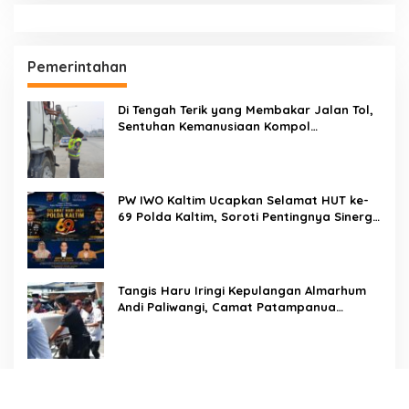
Pemerintahan
Di Tengah Terik yang Membakar Jalan Tol,
Sentuhan Kemanusiaan Kompol
Dharmawati Sejukkan Hati Para Sopir Truk
PW IWO Kaltim Ucapkan Selamat HUT ke-
69 Polda Kaltim, Soroti Pentingnya Sinergi
Polisi dan Media
Tangis Haru Iringi Kepulangan Almarhum
Andi Paliwangi, Camat Patampanua
Muhammad Ja’far Turun Langsung
Mengangkat Jenazah di Rumah Duka
Penuh Empati, Sekcam Patampanua
Hasimning Melayat ke Rumah Duka Andi