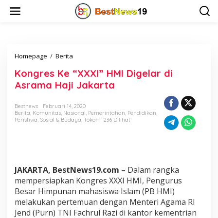
L
e
w
a
t
i
Homepage
/
Berita
K
k
o
e
Kongres Ke “XXXI” HMI Digelar di
n
k
g
o
Asrama Haji Jakarta
r
n
e
t
Bestnews
Februari 14, 2020
s
e
Berita
,
Komunitas
,
Nasional
,
Pemerintahan
,
Pendidikan
,
K
n
Peristiwa
,
Sosial & Budaya
,
Tokoh
236 Dilihat
e
"
X
X
X
JAKARTA, BestNews19.com –
Dalam rangka
I
"
mempersiapkan Kongres XXXI HMI, Pengurus
H
Besar Himpunan mahasiswa Islam (PB HMI)
M
melakukan pertemuan dengan Menteri Agama RI
I
Jend (Purn) TNI Fachrul Razi di kantor kementrian
D