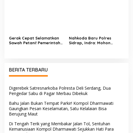
Segudang Prestasi, Kini
Selamatkan Sawah Warga
Mengemban Amanah Baru
di Bidpropam Polda Sulsel
Gerak Cepat Selamatkan
Nahkoda Baru Polres
Sawah Petani! Pemerintah
Sidrap, Indra: Mohon
Kecamatan Patampanua,
Dukungan dan Kerjasama
DPRD, dan Tokoh
Seluruh Personel
Masyarakat Bersatu
Hadapi Ancaman
Kekeringan di Kelurahan
BERITA TERBARU
Benteng
Digerebek Satresnarkoba Polresta Deli Serdang, Dua
Pengedar Sabu di Pagar Merbau Dibekuk
Bahu Jalan Bukan Tempat Parkir! Kompol Dharmawati
Gaungkan Pesan Keselamatan, Satu Kelalaian Bisa
Berujung Maut
Di Tengah Terik yang Membakar Jalan Tol, Sentuhan
Kemanusiaan Kompol Dharmawati Sejukkan Hati Para