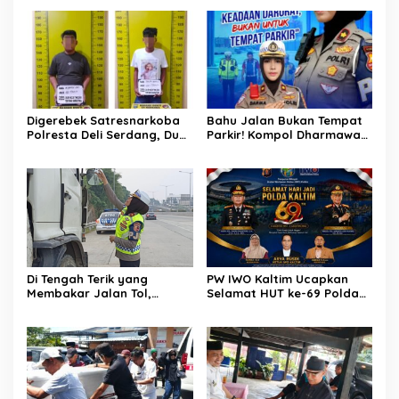
Digerebek Satresnarkoba
Bahu Jalan Bukan Tempat
Polresta Deli Serdang, Dua
Parkir! Kompol Dharmawati
Pengedar Sabu di Pagar
Gaungkan Pesan
Merbau Dibekuk
Keselamatan, Satu
Kelalaian Bisa Berujung
Maut
Di Tengah Terik yang
PW IWO Kaltim Ucapkan
Membakar Jalan Tol,
Selamat HUT ke-69 Polda
Sentuhan Kemanusiaan
Kaltim, Soroti Pentingnya
Kompol Dharmawati
Sinergi Polisi dan Media
Sejukkan Hati Para Sopir
Truk