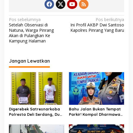
N
Pos sebelumnya
Pos berikutnya
Setelah Observasi di
Ini Profil AKBP Dwi Santoso
a
Natuna, Warga Pinrang
Kapolres Pinrang Yang Baru
v
Akan di Pulangkan Ke
Kampung Halaman
i
g
a
Jangan Lewatkan
s
i
p
o
s
Digerebek Satresnarkoba
Bahu Jalan Bukan Tempat
Polresta Deli Serdang, Dua
Parkir! Kompol Dharmawati
Pengedar Sabu di Pagar
Gaungkan Pesan
Merbau Dibekuk
Keselamatan, Satu
Kelalaian Bisa Berujung