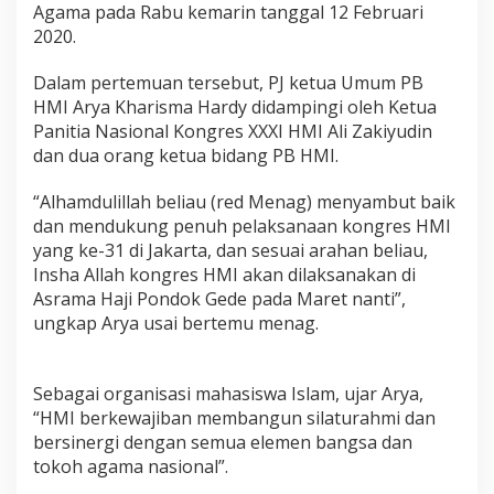
Agama pada Rabu kemarin tanggal 12 Februari
i
g
2020.
e
l
Dalam pertemuan tersebut, PJ ketua Umum PB
a
HMI Arya Kharisma Hardy didampingi oleh Ketua
r
Panitia Nasional Kongres XXXI HMI Ali Zakiyudin
d
i
dan dua orang ketua bidang PB HMI.
A
s
“Alhamdulillah beliau (red Menag) menyambut baik
r
dan mendukung penuh pelaksanaan kongres HMI
a
yang ke-31 di Jakarta, dan sesuai arahan beliau,
m
a
Insha Allah kongres HMI akan dilaksanakan di
H
Asrama Haji Pondok Gede pada Maret nanti”,
a
ungkap Arya usai bertemu menag.
j
i
J
a
Sebagai organisasi mahasiswa Islam, ujar Arya,
k
“HMI berkewajiban membangun silaturahmi dan
a
bersinergi dengan semua elemen bangsa dan
r
tokoh agama nasional”.
t
a