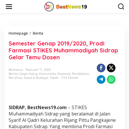
L
e
w
a
t
i
Homepage
/
Berita
S
k
e
e
Semester Genap 2019/2020, Prodi
m
k
e
o
Farmasi STIKES Muhammadiyah Sidrap
s
n
Gelar Temu Dosen
t
t
e
e
r
n
Bestnews
Februari 17, 2020
Berita
,
Gaya Hidup
,
Komunitas
,
Nasional
,
Pendidikan
,
G
Peristiwa
,
Sosial & Budaya
,
Tokoh
554 Dilihat
e
n
a
p
2
0
SIDRAP, BestNews19.com
– STIKES
1
Muhammadiyah Sidrap yang beralamat di Jalan
9
Syarif Al Qadri Kelurahan Rijang Pittu Pangkajene
/
Kabupaten Sidrap. Yang membina Prodi Farmasi
2