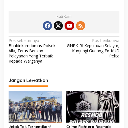
o
s
e
Ikuti Kami
n
N
Pos sebelumnya
Pos berikutnya
Bhabinkamtibmas Polsek
GNPK-RI Kepulauan Selayar,
a
Alla, Terus Berikan
Kunjungi Gudang Ex. KUD
v
Pelayanan Yang Terbaik
Pelita
Kepada Warganya
i
g
a
Jangan Lewatkan
s
i
p
o
s
Jejak Tak Terhentikan!
Crime Fightera Resmob