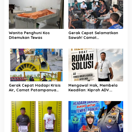
Wanita Penghuni Kos
Gerak Cepat Selamatkan
Ditemukan Tewas
Sawah! Camat
Patampanua Gandeng
Kementerian Bahas Solusi
Debit Air Irigasi Watang
Sawitto Menulis
Gerak Cepat Hadapi Krisis
Mengawal Hak, Membela
Air, Camat Patampanua
Keadilan: Kiprah ADV.
Temui Manajemen PLTM
Sugiyono Bersama Rumah
Demi Selamatkan Ribuan
Solusi
Hektare Sawah Warga