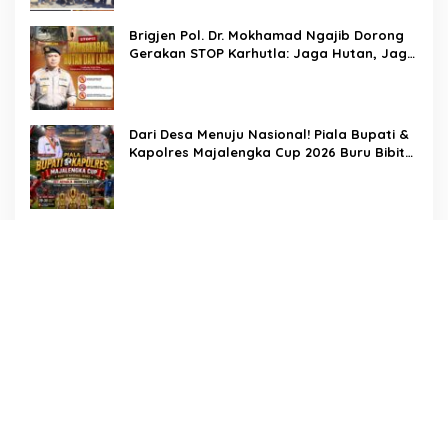
Mengalir Untuk Ipda Ahmad Haris dan
Aiptu Syahrir, Kerja Senyap Polisi Berbuah
Brigjen Pol. Dr. Mokhamad Ngajib Dorong
Pengungkapan Kasus Menonjol
Gerakan STOP Karhutla: Jaga Hutan, Jaga
Kehidupan
Dari Desa Menuju Nasional! Piala Bupati &
Kapolres Majalengka Cup 2026 Buru Bibit-
Bibit Juara
Bukan Sekadar Pengamanan, LMP
Patampanua Tunjukkan Wajah Sinergitas di
Pembukaan HUT RI ke-81
Usai Buka HUT RI ke-81, Camat
Patampanua Kumpulkan Kades dan Lurah:
Arahan Tegas Dibumbui Canda, Semua
Fokus Mendengar!