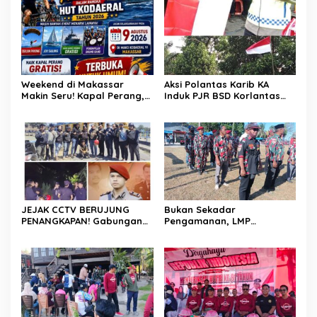
Weekend di Makassar
Aksi Polantas Karib KA
Makin Seru! Kapal Perang,
Induk PJR BSD Korlantas
Fun Bike dan Atraksi
Polri Kompol
Menanti di Kodaeral VI
Darmawati.SE.MM.MH
bersama Personilnya
Membagikan Bendera
Merah Putih Berserta
Tiangnya
JEJAK CCTV BERUJUNG
Bukan Sekadar
PENANGKAPAN! Gabungan
Pengamanan, LMP
Resmob–Kamneg Polres
Patampanua Tunjukkan
Pinrang Bongkar Kasus
Wajah Sinergitas di
Maut Jl Macan, Terduga
Pembukaan HUT RI ke-81
Pelaku Dibekuk di
Batulappa