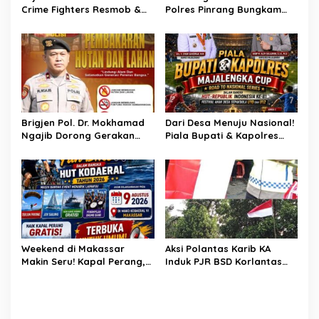
Crime Fighters Resmob &
Polres Pinrang Bungkam
Kamneg Sat Intelkam
Pelarian Pelaku
Polres Pinrang Berhasil
Pembunuhan : Apresiasi
Bekuk Pelaku Pembunuhan
Mengalir Untuk Tim Buser
di Jalan Macan, Apresiasi
Ipda Ahmad Haris
Mengalir Untuk Ipda Ahmad
Haris dan Aiptu Syahrir,
Kerja Senyap Polisi
Berbuah Pengungkapan
Brigjen Pol. Dr. Mokhamad
Dari Desa Menuju Nasional!
Kasus Menonjol
Ngajib Dorong Gerakan
Piala Bupati & Kapolres
STOP Karhutla: Jaga
Majalengka Cup 2026 Buru
Hutan, Jaga Kehidupan
Bibit-Bibit Juara
Weekend di Makassar
Aksi Polantas Karib KA
Makin Seru! Kapal Perang,
Induk PJR BSD Korlantas
Fun Bike dan Atraksi
Polri Kompol
Menanti di Kodaeral VI
Darmawati.SE.MM.MH
bersama Personilnya
Membagikan Bendera