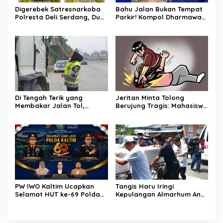
Digerebek Satresnarkoba
Bahu Jalan Bukan Tempat
Polresta Deli Serdang, Dua
Parkir! Kompol Dharmawati
Pengedar Sabu di Pagar
Gaungkan Pesan
Merbau Dibekuk
Keselamatan, Satu
Kelalaian Bisa Berujung
Maut
Di Tengah Terik yang
Jeritan Minta Tolong
Membakar Jalan Tol,
Berujung Tragis: Mahasiswi
Sentuhan Kemanusiaan
27 Tahun Ditemukan Tewas
Kompol Dharmawati
di Kamar Kost Pinrang, Pria
Sejukkan Hati Para Sopir
Misterius Jadi Sorotan
Truk
PW IWO Kaltim Ucapkan
Tangis Haru Iringi
Selamat HUT ke-69 Polda
Kepulangan Almarhum Andi
Kaltim, Soroti Pentingnya
Paliwangi, Camat
Sinergi Polisi dan Media
Patampanua Muhammad
Ja’far Turun Langsung