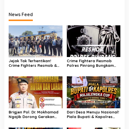
News Feed
Jejak Tak Terhentikan!
Crime Fightera Resmob
Crime Fighters Resmob &
Polres Pinrang Bungkam
Kamneg Sat Intelkam
Pelarian Pelaku
Polres Pinrang Berhasil
Pembunuhan : Apresiasi
Bekuk Pelaku Pembunuhan
Mengalir Untuk Tim Buser
di Jalan Macan, Apresiasi
Ipda Ahmad Haris
Mengalir Untuk Ipda Ahmad
Haris dan Aiptu Syahrir,
Kerja Senyap Polisi
Berbuah Pengungkapan
Kasus Menonjol
Brigjen Pol. Dr. Mokhamad
Dari Desa Menuju Nasional!
Ngajib Dorong Gerakan
Piala Bupati & Kapolres
STOP Karhutla: Jaga
Majalengka Cup 2026 Buru
Hutan, Jaga Kehidupan
Bibit-Bibit Juara