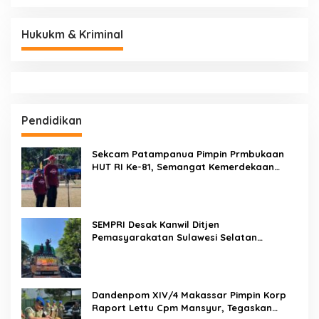
Hukukm & Kriminal
Pendidikan
Sekcam Patampanua Pimpin Prmbukaan
HUT RI Ke-81, Semangat Kemerdekaan
Berkobar di Maccirinna
SEMPRI Desak Kanwil Ditjen
Pemasyarakatan Sulawesi Selatan
Lakukan Reformasi Total Tata Kelola
Pemasyarakatan
Dandenpom XIV/4 Makassar Pimpin Korp
Raport Lettu Cpm Mansyur, Tegaskan