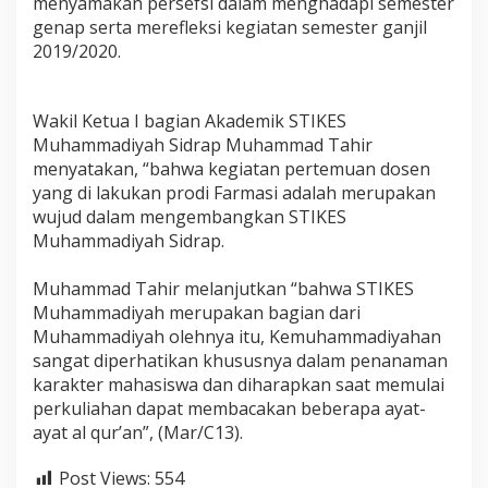
menyamakan persefsi dalam menghadapi semester
a
genap serta merefleksi kegiatan semester ganjil
m
2019/2020.
m
a
d
i
Wakil Ketua I bagian Akademik STIKES
y
Muhammadiyah Sidrap Muhammad Tahir
a
menyatakan, “bahwa kegiatan pertemuan dosen
h
S
yang di lakukan prodi Farmasi adalah merupakan
i
wujud dalam mengembangkan STIKES
d
Muhammadiyah Sidrap.
r
a
Muhammad Tahir melanjutkan “bahwa STIKES
p
G
Muhammadiyah merupakan bagian dari
e
Muhammadiyah olehnya itu, Kemuhammadiyahan
l
sangat diperhatikan khususnya dalam penanaman
a
karakter mahasiswa dan diharapkan saat memulai
r
T
perkuliahan dapat membacakan beberapa ayat-
e
ayat al qur’an”, (Mar/C13).
m
u
Post Views:
554
D