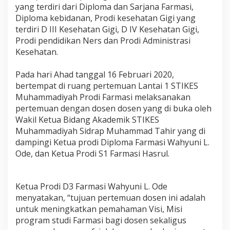
0
yang terdiri dari Diploma dan Sarjana Farmasi,
2
Diploma kebidanan, Prodi kesehatan Gigi yang
0
terdiri D III Kesehatan Gigi, D IV Kesehatan Gigi,
,
Prodi pendidikan Ners dan Prodi Administrasi
P
Kesehatan.
r
o
d
Pada hari Ahad tanggal 16 Februari 2020,
i
bertempat di ruang pertemuan Lantai 1 STIKES
F
Muhammadiyah Prodi Farmasi melaksanakan
a
r
pertemuan dengan dosen dosen yang di buka oleh
m
Wakil Ketua Bidang Akademik STIKES
a
Muhammadiyah Sidrap Muhammad Tahir yang di
s
dampingi Ketua prodi Diploma Farmasi Wahyuni L.
i
Ode, dan Ketua Prodi S1 Farmasi Hasrul.
S
T
I
K
Ketua Prodi D3 Farmasi Wahyuni L. Ode
E
menyatakan, “tujuan pertemuan dosen ini adalah
S
untuk meningkatkan pemahaman Visi, Misi
M
u
program studi Farmasi bagi dosen sekaligus
h