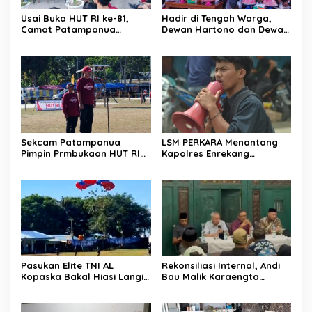
Usai Buka HUT RI ke-81,
Hadir di Tengah Warga,
Camat Patampanua
Dewan Hartono dan Dewan
Kumpulkan Kades dan
Hilman Beri Dukungan
Lurah: Arahan Tegas
Penuh Puncak Perayaan
Dibumbui Canda, Semua
HUT RI ke-81 di Maccirinna
Fokus Mendengar!
Sekcam Patampanua
LSM PERKARA Menantang
Pimpin Prmbukaan HUT RI
Kapolres Enrekang
Ke-81, Semangat
Melakukan Penindakan
Kemerdekaan Berkobar di
Terhadap Kelangkaan Dan
Maccirinna
Lonjakan Harga gas elpiji 3
kg Di Kabupaten Enrekang
Pasukan Elite TNI AL
Rekonsiliasi Internal, Andi
Kopaska Bakal Hiasi Langit
Bau Malik Karaengta
Makassar di Event NBOD
Tukkajanangngang Gelar
Kodaeral VI
Pertemuan Darurat Tokoh
Adat Gowa