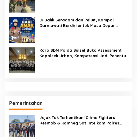
Prajurit Harus Loyal dan Berintegritas
Di Balik Seragam dan Peluit, Kompol
Darmawati Berdiri untuk Masa Depan
Bangsa: Hari Anak Nasional 2026 Jadi
Seruan Lindungi Generasi Indonesia
Karo SDM Polda Sulsel Buka Assessment
Kapolsek Urban, Kompetensi Jadi Penentu
Pemerintahan
Jejak Tak Terhentikan! Crime Fighters
Resmob & Kamneg Sat Intelkam Polres
Pinrang Berhasil Bekuk Pelaku
Pembunuhan di Jalan Macan, Apresiasi