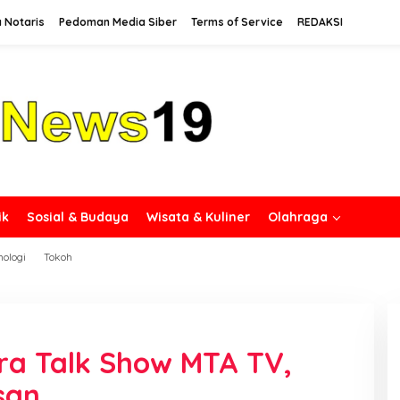
 Notaris
Pedoman Media Siber
Terms of Service
REDAKSI
ik
Sosial & Budaya
Wisata & Kuliner
Olahraga
nologi
Tokoh
ra Talk Show MTA TV,
san