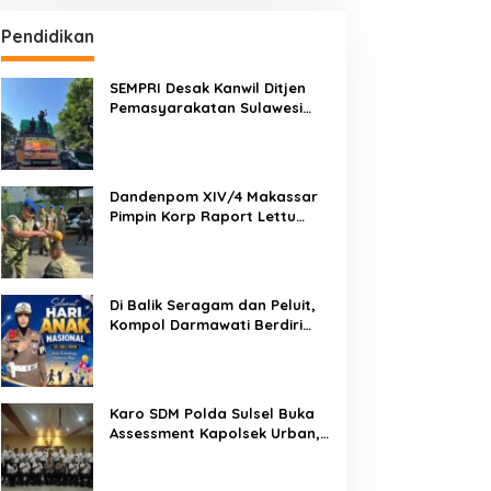
Pendidikan
SEMPRI Desak Kanwil Ditjen
Pemasyarakatan Sulawesi
Selatan Lakukan Reformasi
Total Tata Kelola
Pemasyarakatan
Dandenpom XIV/4 Makassar
Pimpin Korp Raport Lettu
Cpm Mansyur, Tegaskan
Prajurit Harus Loyal dan
Berintegritas
Di Balik Seragam dan Peluit,
Kompol Darmawati Berdiri
untuk Masa Depan Bangsa:
Hari Anak Nasional 2026 Jadi
Seruan Lindungi Generasi
Indonesia
Karo SDM Polda Sulsel Buka
Assessment Kapolsek Urban,
Kompetensi Jadi Penentu