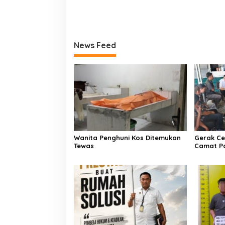
News Feed
Wanita Penghuni Kos Ditemukan
Gerak Ce
Tewas
Camat P
Kementer
Air Iriga
Menulis