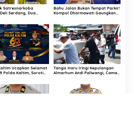
k Satresnarkoba
Bahu Jalan Bukan Tempat Parkir!
 Deli Serdang, Dua
Kompol Dharmawati Gaungkan
 Sabu di Pagar Merbau
Pesan Keselamatan, Satu
Kelalaian Bisa Berujung Maut
altim Ucapkan Selamat
Tangis Haru Iringi Kepulangan
9 Polda Kaltim, Soroti
Almarhum Andi Paliwangi, Camat
a Sinergi Polisi dan
Patampanua Muhammad Ja’far
Turun Langsung Mengangkat
Jenazah di Rumah Duka
tutup
puddin Resmi Emban
AKP Saripuddin, S.H., M.H. Resmi
Baru di Bidpropam
Pindah Tugas ke Bidpropam