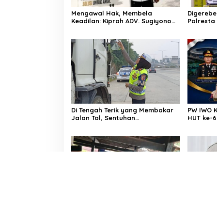
Mengawal Hak, Membela
Digerebe
Keadilan: Kiprah ADV. Sugiyono
Polresta
Bersama Rumah Solusi
Pengedar
Dibekuk
Di Tengah Terik yang Membakar
PW IWO K
Jalan Tol, Sentuhan
HUT ke-6
Kemanusiaan Kompol
Pentingny
Dharmawati Sejukkan Hati Para
Media
Sopir Truk
Penuh Empati, Sekcam
AKP Sari
Patampanua Hasimning Melayat
Amanah 