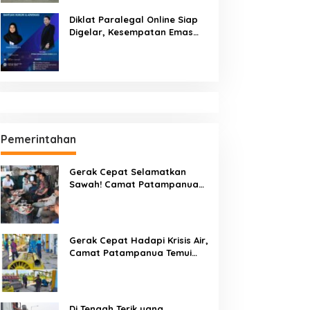
Diklat Paralegal Online Siap
Digelar, Kesempatan Emas
Tingkatkan Kompetensi
Bantuan Hukum dan Advokasi
Pemerintahan
Gerak Cepat Selamatkan
Sawah! Camat Patampanua
Gandeng Kementerian Bahas
Solusi Debit Air Irigasi Watang
Sawitto Menulis
Gerak Cepat Hadapi Krisis Air,
Camat Patampanua Temui
Manajemen PLTM Demi
Selamatkan Ribuan Hektare
Sawah Warga
Di Tengah Terik yang