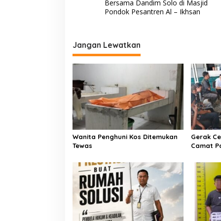
a
Bersama Dandim Solo di Masjid
v
Pondok Pesantren Al – Ikhsan
i
g
Jangan Lewatkan
a
s
i
p
o
s
Wanita Penghuni Kos Ditemukan
Gerak Ce
Tewas
Camat P
Kementer
Air Iriga
Menulis