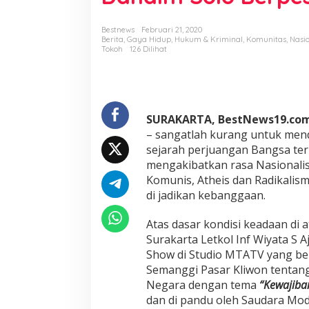
m
S
o
Bestnews
Februari 21, 2020
Berita
,
Gaya Hidup
,
Hukum & Kriminal
,
Komunitas
,
Nasi
l
Tokoh
126 Dilihat
o
d
i
A
c
a
SURAKARTA, BestNews19.com
r
– sangatlah kurang untuk mend
a
sejarah perjuangan Bangsa te
T
mengakibatkan rasa Nasionali
a
l
Komunis, Atheis dan Radikalis
k
di jadikan kebanggaan.
S
h
Atas dasar kondisi keadaan di
o
Surakarta Letkol Inf Wiyata S A
w
M
Show di Studio MTATV yang ber
T
Semanggi Pasar Kliwon tenta
A
Negara dengan tema
“Kewajiba
T
dan di pandu oleh Saudara Mod
V