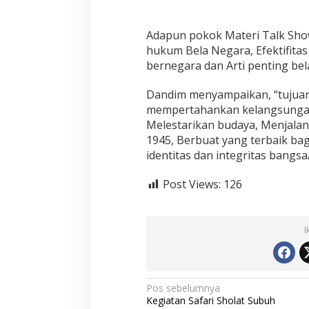
,
D
a
Adapun pokok Materi Talk Sho
n
hukum Bela Negara, Efektifita
d
bernegara dan Arti penting be
i
m
S
Dandim menyampaikan, “tujuan
o
mempertahankan kelangsungan
l
Melestarikan budaya, Menjalank
o
1945, Berbuat yang terbaik ba
B
identitas dan integritas bangsa
e
r
p
Post Views:
126
e
s
a
n
I
N
Pos sebelumnya
Kegiatan Safari Sholat Subuh