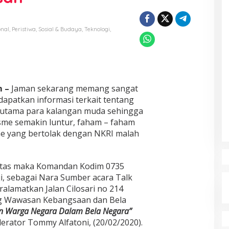
onal
,
Peristiwa
,
Sosial & Budaya
,
Teknologi
,
 –
Jaman sekarang memang sangat
apatkan informasi terkait tentang
rutama para kalangan muda sehingga
sme semakin luntur, faham – faham
me yang bertolak dengan NKRI malah
 atas maka Komandan Kodim 0735
ji, sebagai Nara Sumber acara Talk
alamatkan Jalan Cilosari no 214
ng Wawasan Kebangsaan dan Bela
n Warga Negara Dalam Bela Negara”
erator Tommy Alfatoni, (20/02/2020).