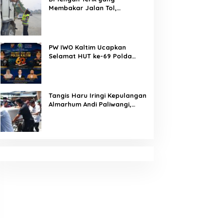
Membakar Jalan Tol,
Sentuhan Kemanusiaan
Kompol Dharmawati Sejukkan
Hati Para Sopir Truk
PW IWO Kaltim Ucapkan
Selamat HUT ke-69 Polda
Kaltim, Soroti Pentingnya
Sinergi Polisi dan Media
Tangis Haru Iringi Kepulangan
Almarhum Andi Paliwangi,
Camat Patampanua
Muhammad Ja’far Turun
Langsung Mengangkat
Jenazah di Rumah Duka