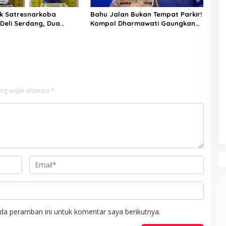
k Satresnarkoba
Bahu Jalan Bukan Tempat Parkir!
 Deli Serdang, Dua
Kompol Dharmawati Gaungkan
 Sabu di Pagar Merbau
Pesan Keselamatan, Satu
Kelalaian Bisa Berujung Maut
ng wajib ditandai
*
da peramban ini untuk komentar saya berikutnya.