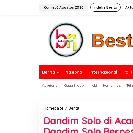
L
e
Kamis, 6 Agustus 2026
Indeks Berita
Akta
w
a
tutup
t
i
k
e
k
o
n
t
e
n
Berita
Nasional
Internasional
Polit
Advetorial
Gaya Hidup
Hobi
Komunitas
Tek
Homepage
/
Berita
D
a
Dandim Solo di Aca
n
d
Dandim Solo Berpe
i