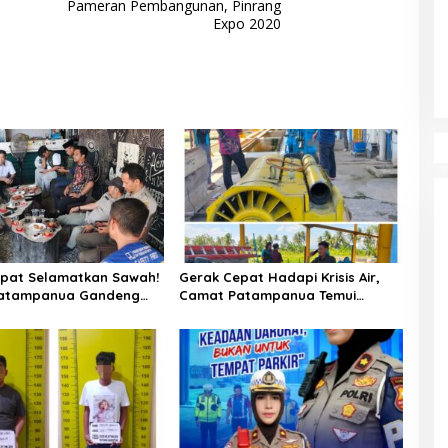
Pameran Pembangunan, Pinrang
Expo 2020
pat Selamatkan Sawah!
Gerak Cepat Hadapi Krisis Air,
atampanua Gandeng
Camat Patampanua Temui
ian Bahas Solusi Debit
Manajemen PLTM Demi
si Watang Sawitto
Selamatkan Ribuan Hektare
Sawah Warga