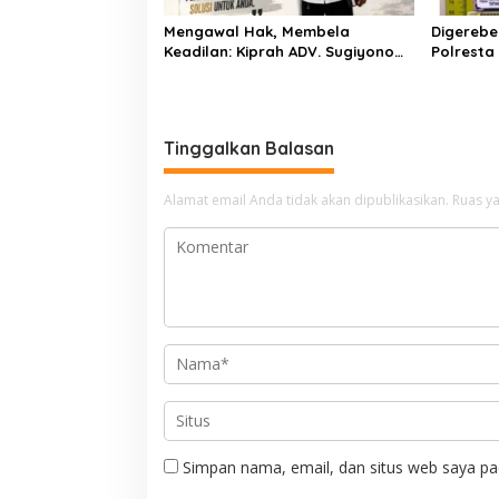
Mengawal Hak, Membela
Digerebe
Keadilan: Kiprah ADV. Sugiyono
Polresta
Bersama Rumah Solusi
Pengedar
Dibekuk
Tinggalkan Balasan
Alamat email Anda tidak akan dipublikasikan.
Ruas ya
Simpan nama, email, dan situs web saya pa