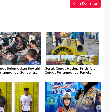
pat Selamatkan Sawah!
Gerak Cepat Hadapi Krisis Air,
atampanua Gandeng
Camat Patampanua Temui
ian Bahas Solusi Debit
Manajemen PLTM Demi
si Watang Sawitto
Selamatkan Ribuan Hektare
Sawah Warga