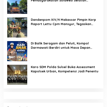
Pemasyarakatan Sulawesi Selatan
Lakukan Reformasi Total Tata Kelola
Pemasyarakatan
Dandenpom XIV/4 Makassar Pimpin Korp
Raport Lettu Cpm Mansyur, Tegaskan
Prajurit Harus Loyal dan Berintegritas
Di Balik Seragam dan Peluit, Kompol
Darmawati Berdiri untuk Masa Depan
Bangsa: Hari Anak Nasional 2026 Jadi
Seruan Lindungi Generasi Indonesia
Karo SDM Polda Sulsel Buka Assessment
Kapolsek Urban, Kompetensi Jadi Penentu