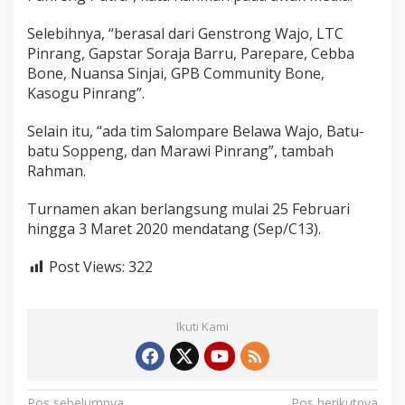
l
a
Selebihnya, “berasal dari Genstrong Wajo, LTC
g
Pinrang, Gapstar Soraja Barru, Parepare, Cebba
a
Bone, Nuansa Sinjai, GPB Community Bone,
d
Kasogu Pinrang”.
i
R
M
Selain itu, “ada tim Salompare Belawa Wajo, Batu-
S
batu Soppeng, dan Marawi Pinrang”, tambah
L
Rahman.
a
n
d
Turnamen akan berlangsung mulai 25 Februari
hingga 3 Maret 2020 mendatang (Sep/C13).
Post Views:
322
Ikuti Kami
Pos sebelumnya
Pos berikutnya