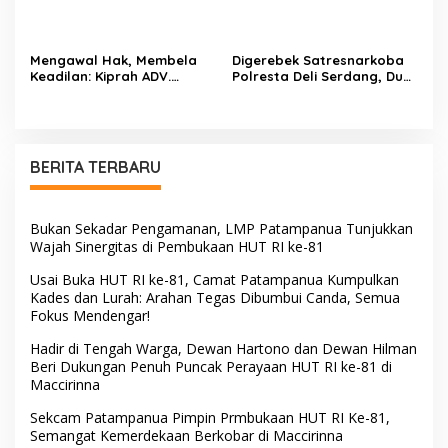
Mengawal Hak, Membela
Digerebek Satresnarkoba
Keadilan: Kiprah ADV.
Polresta Deli Serdang, Dua
Sugiyono Bersama Rumah
Pengedar Sabu di Pagar
Solusi
Merbau Dibekuk
BERITA TERBARU
Bukan Sekadar Pengamanan, LMP Patampanua Tunjukkan
Wajah Sinergitas di Pembukaan HUT RI ke-81
Usai Buka HUT RI ke-81, Camat Patampanua Kumpulkan
Kades dan Lurah: Arahan Tegas Dibumbui Canda, Semua
Fokus Mendengar!
Hadir di Tengah Warga, Dewan Hartono dan Dewan Hilman
Beri Dukungan Penuh Puncak Perayaan HUT RI ke-81 di
Maccirinna
Sekcam Patampanua Pimpin Prmbukaan HUT RI Ke-81,
Semangat Kemerdekaan Berkobar di Maccirinna