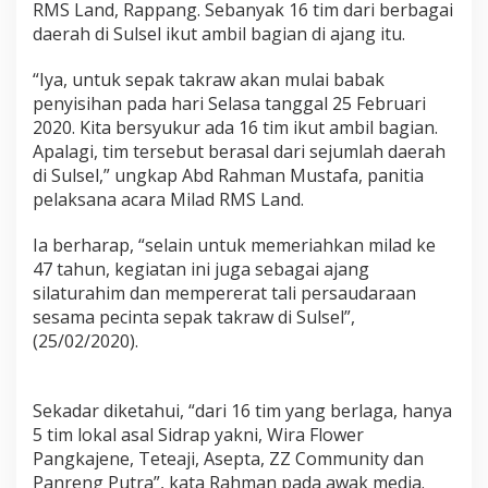
RMS Land, Rappang. Sebanyak 16 tim dari berbagai
T
i
daerah di Sulsel ikut ambil bagian di ajang itu.
m
T
“Iya, untuk sepak takraw akan mulai babak
a
penyisihan pada hari Selasa tanggal 25 Februari
k
2020. Kita bersyukur ada 16 tim ikut ambil bagian.
r
a
Apalagi, tim tersebut berasal dari sejumlah daerah
w
di Sulsel,” ungkap Abd Rahman Mustafa, panitia
S
pelaksana acara Milad RMS Land.
e
-
Ia berharap, “selain untuk memeriahkan milad ke
S
u
47 tahun, kegiatan ini juga sebagai ajang
l
silaturahim dan mempererat tali persaudaraan
s
sesama pecinta sepak takraw di Sulsel”,
e
(25/02/2020).
l
A
k
a
Sekadar diketahui, “dari 16 tim yang berlaga, hanya
n
5 tim lokal asal Sidrap yakni, Wira Flower
B
Pangkajene, Teteaji, Asepta, ZZ Community dan
e
Panreng Putra”, kata Rahman pada awak media.
r