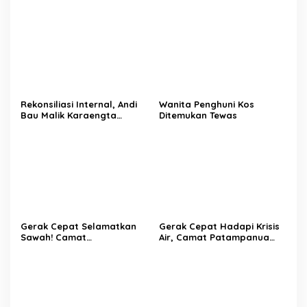
Melakukan Penindakan
Makassar di Event NBOD
Terhadap Kelangkaan Dan
Kodaeral VI
Lonjakan Harga gas elpiji 3
kg Di Kabupaten Enrekang
Rekonsiliasi Internal, Andi
Wanita Penghuni Kos
Bau Malik Karaengta
Ditemukan Tewas
Tukkajanangngang Gelar
Pertemuan Darurat Tokoh
Adat Gowa
Gerak Cepat Selamatkan
Gerak Cepat Hadapi Krisis
Sawah! Camat
Air, Camat Patampanua
Patampanua Gandeng
Temui Manajemen PLTM
Kementerian Bahas Solusi
Demi Selamatkan Ribuan
Debit Air Irigasi Watang
Hektare Sawah Warga
Sawitto Menulis