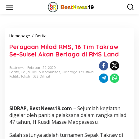
L
e
w
a
t
i
Homepage
/
Berita
P
k
e
e
Perayaan Milad RMS, 16 Tim Takraw
r
k
a
o
Se-Sulsel Akan Berlaga di RMS Land
y
n
a
t
Bestnews
Februari 25, 2020
a
e
Berita
,
Gaya Hidup
,
Komunitas
,
Olahraga
,
Peristiwa
,
n
n
Politik
,
Tokoh
322 Dilihat
M
i
l
a
d
SIDRAP, BestNews19.com
– Sejumlah kegiatan
R
M
digelar oleh panitia pelaksana dalam rangka milad
S
47 tahun, H Rusdi Masse Mappasessu.
,
1
Salah satunya adalah turnamen Sepak Takraw di
6