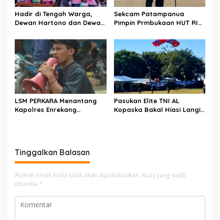
Hadir di Tengah Warga,
Sekcam Patampanua
Dewan Hartono dan Dewan
Pimpin Prmbukaan HUT RI
Hilman Beri Dukungan
Ke-81, Semangat
Penuh Puncak Perayaan
Kemerdekaan Berkobar di
HUT RI ke-81 di Maccirinna
Maccirinna
LSM PERKARA Menantang
Pasukan Elite TNI AL
Kapolres Enrekang
Kopaska Bakal Hiasi Langit
Melakukan Penindakan
Makassar di Event NBOD
Terhadap Kelangkaan Dan
Kodaeral VI
Lonjakan Harga gas elpiji 3
kg Di Kabupaten Enrekang
Tinggalkan Balasan
Alamat email Anda tidak akan dipublikasikan.
Ruas yang wajib
ditandai
*