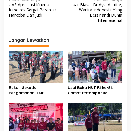
N
UAS Apresiasi Kinerja
Luar Biasa, Dr Ayla Aljufrie,
a
Kapolres Sergai Berantas
Wanita Indonesia Yang
v
Narkoba Dan Judi
Bersinar di Dunia
Internasional
i
g
a
Jangan Lewatkan
s
i
p
o
s
Bukan Sekadar
Usai Buka HUT RI ke-81,
Pengamanan, LMP
Camat Patampanua
Patampanua Tunjukkan
Kumpulkan Kades dan
Wajah Sinergitas di
Lurah: Arahan Tegas
Pembukaan HUT RI ke-81
Dibumbui Canda, Semua
Fokus Mendengar!