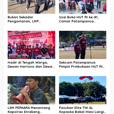
Bukan Sekadar
Usai Buka HUT RI ke-81,
Pengamanan, LMP
Camat Patampanua
Patampanua Tunjukkan
Kumpulkan Kades dan
Wajah Sinergitas di
Lurah: Arahan Tegas
Pembukaan HUT RI ke-81
Dibumbui Canda, Semua
Fokus Mendengar!
Hadir di Tengah Warga,
Sekcam Patampanua
Dewan Hartono dan Dewan
Pimpin Prmbukaan HUT RI
Hilman Beri Dukungan
Ke-81, Semangat
Penuh Puncak Perayaan
Kemerdekaan Berkobar di
HUT RI ke-81 di Maccirinna
Maccirinna
LSM PERKARA Menantang
Pasukan Elite TNI AL
Kapolres Enrekang
Kopaska Bakal Hiasi Langit