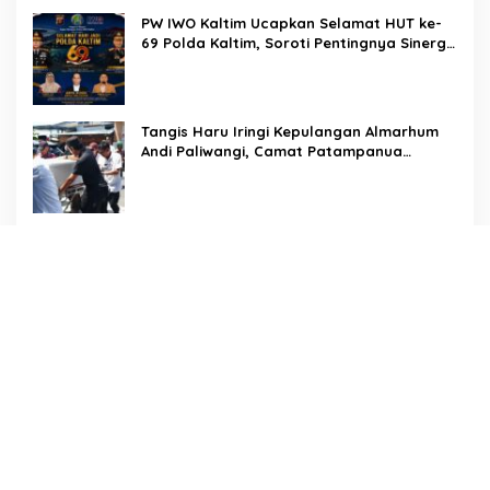
PW IWO Kaltim Ucapkan Selamat HUT ke-
69 Polda Kaltim, Soroti Pentingnya Sinergi
Polisi dan Media
Tangis Haru Iringi Kepulangan Almarhum
Andi Paliwangi, Camat Patampanua
Muhammad Ja’far Turun Langsung
Mengangkat Jenazah di Rumah Duka
Penuh Empati, Sekcam Patampanua
Hasimning Melayat ke Rumah Duka Andi
Paliwangi, Hadir Menguatkan Keluarga
Yang Berduka
Jejak Pengabdian Tak Pernah Pudar, AKP
Saripuddin Tinggalkan Polres Barru
dengan Segudang Prestasi, Kini
Mengemban Amanah Baru di Bidpropam
Polda Sulsel