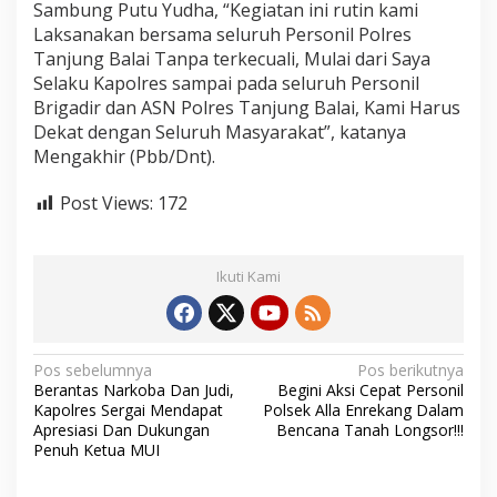
Sambung Putu Yudha, “Kegiatan ini rutin kami
e
Laksanakan bersama seluruh Personil Polres
n
y
Tanjung Balai Tanpa terkecuali, Mulai dari Saya
a
Selaku Kapolres sampai pada seluruh Personil
p
Brigadir dan ASN Polres Tanjung Balai, Kami Harus
a
Dekat dengan Seluruh Masyarakat”, katanya
W
Mengakhir (Pbb/Dnt).
a
r
g
Post Views:
172
a
Ikuti Kami
N
Pos sebelumnya
Pos berikutnya
Berantas Narkoba Dan Judi,
Begini Aksi Cepat Personil
a
Kapolres Sergai Mendapat
Polsek Alla Enrekang Dalam
v
Apresiasi Dan Dukungan
Bencana Tanah Longsor!!!
Penuh Ketua MUI
i