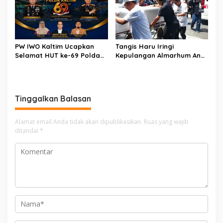
Maut
Truk
PW IWO Kaltim Ucapkan
Tangis Haru Iringi
Selamat HUT ke-69 Polda
Kepulangan Almarhum Andi
Kaltim, Soroti Pentingnya
Paliwangi, Camat
Sinergi Polisi dan Media
Patampanua Muhammad
Ja’far Turun Langsung
Mengangkat Jenazah di
Tinggalkan Balasan
Rumah Duka
Alamat email Anda tidak akan dipublikasikan.
Ruas yang wajib
ditandai
*