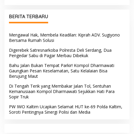
Selamatkan Sawah Warga
Masyarakat Bersatu
Hadapi Ancaman
Kekeringan di Kelurahan
BERITA TERBARU
Benteng
Mengawal Hak, Membela Keadilan: Kiprah ADV. Sugiyono
Bersama Rumah Solusi
Digerebek Satresnarkoba Polresta Deli Serdang, Dua
Pengedar Sabu di Pagar Merbau Dibekuk
Bahu Jalan Bukan Tempat Parkir! Kompol Dharmawati
Gaungkan Pesan Keselamatan, Satu Kelalaian Bisa
Berujung Maut
Di Tengah Terik yang Membakar Jalan Tol, Sentuhan
Kemanusiaan Kompol Dharmawati Sejukkan Hati Para
Sopir Truk
PW IWO Kaltim Ucapkan Selamat HUT ke-69 Polda Kaltim,
Soroti Pentingnya Sinergi Polisi dan Media