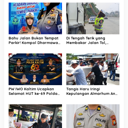
Solusi
Merbau Dibekuk
Bahu Jalan Bukan Tempat
Di Tengah Terik yang
Parkir! Kompol Dharmawati
Membakar Jalan Tol,
Gaungkan Pesan
Sentuhan Kemanusiaan
Keselamatan, Satu
Kompol Dharmawati
Kelalaian Bisa Berujung
Sejukkan Hati Para Sopir
Maut
Truk
PW IWO Kaltim Ucapkan
Tangis Haru Iringi
Selamat HUT ke-69 Polda
Kepulangan Almarhum Andi
Kaltim, Soroti Pentingnya
Paliwangi, Camat
Sinergi Polisi dan Media
Patampanua Muhammad
Ja’far Turun Langsung
Mengangkat Jenazah di
Rumah Duka