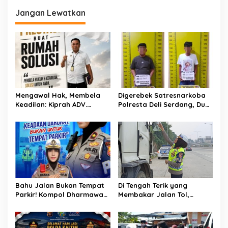
g
a
Jangan Lewatkan
s
i
p
o
s
Mengawal Hak, Membela
Digerebek Satresnarkoba
Keadilan: Kiprah ADV.
Polresta Deli Serdang, Dua
Sugiyono Bersama Rumah
Pengedar Sabu di Pagar
Solusi
Merbau Dibekuk
Bahu Jalan Bukan Tempat
Di Tengah Terik yang
Parkir! Kompol Dharmawati
Membakar Jalan Tol,
Gaungkan Pesan
Sentuhan Kemanusiaan
Keselamatan, Satu
Kompol Dharmawati
Kelalaian Bisa Berujung
Sejukkan Hati Para Sopir