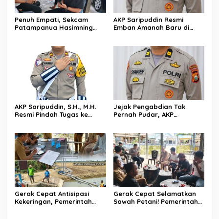
Penuh Empati, Sekcam
AKP Saripuddin Resmi
Patampanua Hasimning
Emban Amanah Baru di
Melayat ke Rumah Duka
Bidpropam Polda Sulsel,
Andi Paliwangi, Hadir
Tinggalkan Jejak
Menguatkan Keluarga Yang
Pengabdian di Polres Barru
Berduka
AKP Saripuddin, S.H., M.H.
Jejak Pengabdian Tak
Resmi Pindah Tugas ke
Pernah Pudar, AKP
Bidpropam Polda Sulsel
Saripuddin Tinggalkan
Polres Barru dengan
Segudang Prestasi, Kini
Mengemban Amanah Baru
di Bidpropam Polda Sulsel
Gerak Cepat Antisipasi
Gerak Cepat Selamatkan
Kekeringan, Pemerintah
Sawah Petani! Pemerintah
Kecamatan Patampanua
Kecamatan Patampanua,
dan Kelurahan Benteng
DPRD, dan Tokoh