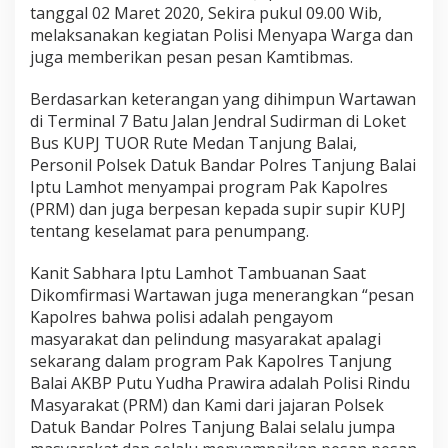
j
tanggal 02 Maret 2020, Sekira pukul 09.00 Wib,
u
melaksanakan kegiatan Polisi Menyapa Warga dan
n
juga memberikan pesan pesan Kamtibmas.
g
B
Berdasarkan keterangan yang dihimpun Wartawan
a
l
di Terminal 7 Batu Jalan Jendral Sudirman di Loket
a
Bus KUPJ TUOR Rute Medan Tanjung Balai,
i
Personil Polsek Datuk Bandar Polres Tanjung Balai
,
Iptu Lamhot menyampai program Pak Kapolres
S
(PRM) dan juga berpesan kepada supir supir KUPJ
e
m
tentang keselamat para penumpang.
u
a
Kanit Sabhara Iptu Lamhot Tambuanan Saat
K
Dikomfirmasi Wartawan juga menerangkan “pesan
a
Kapolres bahwa polisi adalah pengayom
n
i
masyarakat dan pelindung masyarakat apalagi
t
sekarang dalam program Pak Kapolres Tanjung
D
Balai AKBP Putu Yudha Prawira adalah Polisi Rindu
a
Masyarakat (PRM) dan Kami dari jajaran Polsek
n
J
Datuk Bandar Polres Tanjung Balai selalu jumpa
a