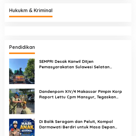
Hukukm & Kriminal
Pendidikan
SEMPRI Desak Kanwil Ditjen
Pemasyarakatan Sulawesi Selatan
Lakukan Reformasi Total Tata Kelola
Pemasyarakatan
Dandenpom XIV/4 Makassar Pimpin Korp
Raport Lettu Cpm Mansyur, Tegaskan
Prajurit Harus Loyal dan Berintegritas
Di Balik Seragam dan Peluit, Kompol
Darmawati Berdiri untuk Masa Depan
Bangsa: Hari Anak Nasional 2026 Jadi