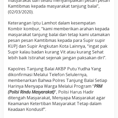
masyarakat dan selalu menyampaikan pesan pesan
j
Kamtibmas kepada masyarakat tanjung balai”,
a
(02/03/2020).
r
a
n
Keterangan Iptu Lamhot dalam kesempatan
P
Kombir kombur, “kami memberikan arahan kepada
o
masyarakat tanjung balai dan tetap kami utamakan
l
pesan pesan Kamtibmas kepada para Supir supir
r
KUPJ dan Supir Angkutan Kota Lainnya, “ingat pak
e
s
Supir kalau badan kurang Vit atau kurang Sehat
T
lebih baik Istirahat sejenak jangan paksakan diri”.
B
H
Kapolres Tanjung Balai AKBP Putu Yudha Yang
a
dikonfirmasi Melalui Telefon Selulernya,
r
u
membenarkan Bahwa Polres Tanjung Balai Setiap
s
Harinya Menyapa Warga Melalui Program “
PRM
S
(Polisi Rindu Masyarakat)
“, Polisi Harus Hadir
e
ditengah Masyarakat, Menyapa Masyarakat agar
l
a
Keamanan Ketertiban Masyarakat Tetap dalam
l
Keadaan Kondusif”.
u
M