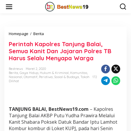
L
e
w
a
t
i
Homepage
/
Berita
P
k
e
e
Perintah Kapolres Tanjung Balai,
r
k
i
o
Semua Kanit Dan Jajaran Polres TB
n
n
Harus Selalu Menyapa Warga
t
t
a
e
Bestnews
Maret 2, 2020
h
n
Berita
,
Gaya Hidup
,
Hukum & Kriminal
,
Komunitas
,
K
Nasional
,
Otomatif
,
Peristiwa
,
Sosial & Budaya
,
Tokoh
172
a
Dilihat
p
o
l
r
e
TANJUNG BALAI, BestNews19.com
– Kapolres
s
Tanjung Balai AKBP Putu Yudha Prawira Melalui
T
Kanit Shabara Poksek Datuk Bandar Iptu Lamhot
a
Kombur kombur di Loket KUPJ, pada hari Senin
n