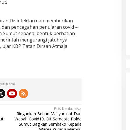
mut.
tan Disinfektan dan memberikan
dan pencegahan penularan covid –
yah Sumut sebagai bentuk perhatian
emerintah mengurangi jatuhnya
, ujar KBP Tatan Dirsan Atmaja
kuti Kami
Pos berikutnya
Ringankan Beban Masyarakat Dari
ut
Wabah Covid19, Dit Samapta Polda
Sumut Bagikan Sembako Kepada
Warga Kurang Mampu