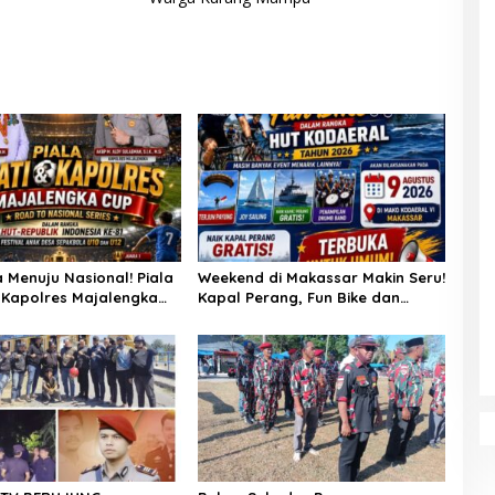
a Menuju Nasional! Piala
Weekend di Makassar Makin Seru!
 Kapolres Majalengka
Kapal Perang, Fun Bike dan
Buru Bibit-Bibit Juara
Atraksi Menanti di Kodaeral VI