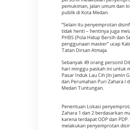
v
pemukiman, jalan umum dan loka
i
publik di Kota Medan.
d
1
9
“Selain itu penyemprotan disinf
,
tidak henti – hentinya juga m
D
PHBS (Pola Hidup Bersih dan Se
i
penggunaan masker” ucap Kab
t
s
Tatan Dirsan Atmaja.
a
m
Sebanyak 49 orang personil Di
a
hari minggu paskah ini untuk 
p
Pasar Induk Lau Cih Jln Jamin
t
a
dan Perumahan Puri Zahara I d
P
Medan Tuntungan.
o
l
d
Penentuan Lokasi penyemprot
a
S
Zahara 1 dan 2 berdasarkan m
u
karena terdapat ODP dan PDP.
m
melakukan penyemprotan disinf
u