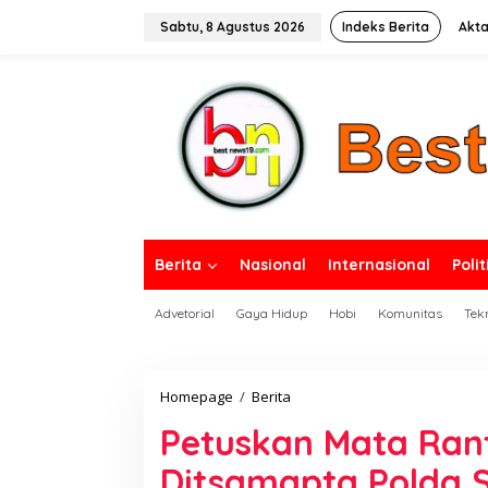
L
e
Sabtu, 8 Agustus 2026
Indeks Berita
Akta
w
a
tutup
t
i
k
e
k
o
n
t
e
n
Berita
Nasional
Internasional
Polit
Advetorial
Gaya Hidup
Hobi
Komunitas
Tek
Homepage
/
Berita
P
e
Petuskan Mata Rant
t
u
Ditsamapta Polda 
s