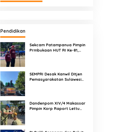
Pendidikan
Sekcam Patampanua Pimpin
Prmbukaan HUT RI Ke-81,
Semangat Kemerdekaan
Berkobar di Maccirinna
SEMPRI Desak Kanwil Ditjen
Pemasyarakatan Sulawesi
Selatan Lakukan Reformasi
Total Tata Kelola
Pemasyarakatan
Dandenpom XIV/4 Makassar
Pimpin Korp Raport Lettu
Cpm Mansyur, Tegaskan
Prajurit Harus Loyal dan
Berintegritas