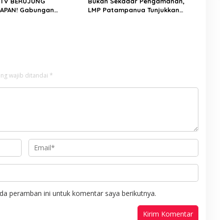
CTV BERUJUNG
Bukan Sekadar Pengamanan,
APAN! Gabungan
LMP Patampanua Tunjukkan
Kamneg Polres Pinrang
Wajah Sinergitas di Pembukaan
Kasus Maut Jl Macan,
HUT RI ke-81
Pelaku Dibekuk di
pa
ng wajib ditandai
*
da peramban ini untuk komentar saya berikutnya.