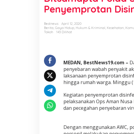
k
Penyemprotan Disi
a
n
M
a
Bestnews
April 12, 2020
Berita
,
Gaya Hidup
,
Hukum & Kriminal
,
Kesehatan
,
Komu
t
Tokoh
143 Dilihat
a
R
a
n
t
a
MEDAN, BestNews19.com –
D
i
penyebaran wabah penyakit aki
P
laksanaan penyemprotan disinfe
e
hingga rumah warga. Minggu (1
n
y
e
Kegiatan penyemprotan disinfe
b
pelaksanakan Ops Aman Nusa 
a
dan pecegahan penyebaran vir
r
a
n
C
Dengan menggunakan AWC, po
o
personil melakukan penyemprota