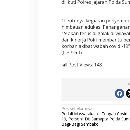
di ikuti Polres jajaran Polda Su
t
R
u
t
“Tentunya kegiatan penyempro
i
himbauan edukasi Penanganan 
n
19 akan terus di galak di wila
L
dan kinerja Polri membantu p
a
k
korban akibat wabah covid -19”
u
(Les/Dnt).
k
a
Post Views:
143
n
P
e
n
I
y
e
m
p
r
N
Pos sebelumnya
o
Peduli Masyarakat di Tengah Covid-
a
t
19, Personil Dit Samapta Polda Sum
a
v
Bagi-Bagi Sembako
n