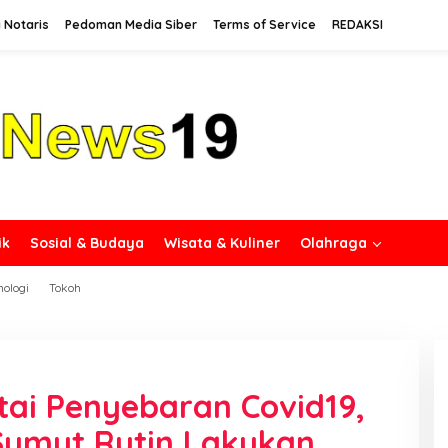
 Notaris
Pedoman Media Siber
Terms of Service
REDAKSI
ik
Sosial & Budaya
Wisata & Kuliner
Olahraga
nologi
Tokoh
ai Penyebaran Covid19,
Sumut Rutin Lakukan