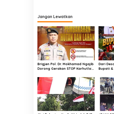
i
D
i
g
s
a
Jangan Lewatkan
i
n
s
f
i
e
k
p
t
a
o
n
s
Brigjen Pol. Dr. Mokhamad Ngajib
Dari Des
Dorong Gerakan STOP Karhutla:
Bupati &
Jaga Hutan, Jaga Kehidupan
Cup 2026 