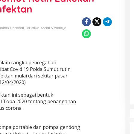
nfektan
nitas
,
Nasional
,
Peristiwa
,
Sosial & Budaya
,
alam rangka pencegahan
bat Covid 19 Polda Sumut rutin
ktan mulai dari sekitar pasar
2/04/2020).
ktan ini sebagai bentuk
ll Toba 2020 tentang penanganan
us corona.
mpa portable dan pompa gendong
n di lokasi – lokasi terbuka,