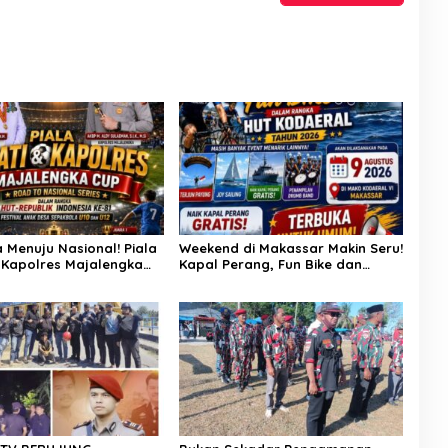
a Menuju Nasional! Piala
Weekend di Makassar Makin Seru!
 Kapolres Majalengka
Kapal Perang, Fun Bike dan
Buru Bibit-Bibit Juara
Atraksi Menanti di Kodaeral VI