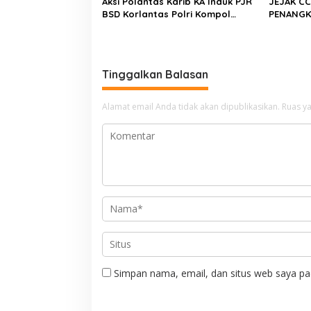
Aksi Polantas Karib KA Induk PJR
JEJAK C
BSD Korlantas Polri Kompol
PENANGK
Darmawati.SE.MM.MH bersama
Resmob–
Personilnya Membagikan
Bongkar 
Bendera Merah Putih Berserta
Terduga 
Tiangnya
Batulap
Tinggalkan Balasan
Alamat email Anda tidak akan dipublikasikan.
Ruas ya
Simpan nama, email, dan situs web saya pa