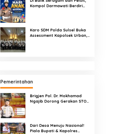
Di Balik Seragam dan Peluit,
Kompol Darmawati Berdiri
untuk Masa Depan Bangsa:
Hari Anak Nasional 2026 Jadi
Seruan Lindungi Generasi
Indonesia
Karo SDM Polda Sulsel Buka
Assessment Kapolsek Urban,
Kompetensi Jadi Penentu
Pemerintahan
Brigjen Pol. Dr. Mokhamad
Ngajib Dorong Gerakan STOP
Karhutla: Jaga Hutan, Jaga
Kehidupan
Dari Desa Menuju Nasional!
Piala Bupati & Kapolres