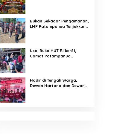
Majalengka Cup 2026 Buru
Bibit-Bibit Juara
Bukan Sekadar Pengamanan,
LMP Patampanua Tunjukkan
Wajah Sinergitas di
Pembukaan HUT RI ke-81
Usai Buka HUT RI ke-81,
Camat Patampanua
Kumpulkan Kades dan Lurah:
Arahan Tegas Dibumbui
Canda, Semua Fokus
Mendengar!
Hadir di Tengah Warga,
Dewan Hartono dan Dewan
Hilman Beri Dukungan Penuh
Puncak Perayaan HUT RI ke-
81 di Maccirinna