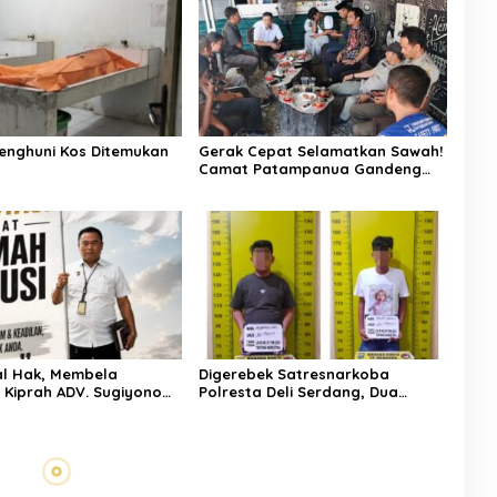
enghuni Kos Ditemukan
Gerak Cepat Selamatkan Sawah!
Camat Patampanua Gandeng
Kementerian Bahas Solusi Debit
Air Irigasi Watang Sawitto
Menulis
l Hak, Membela
Digerebek Satresnarkoba
: Kiprah ADV. Sugiyono
Polresta Deli Serdang, Dua
 Rumah Solusi
Pengedar Sabu di Pagar Merbau
Dibekuk