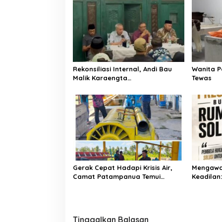
a
p
B
o
i
n
s
a
a
n
Y
Rekonsiliasi Internal, Andi Bau
Wanita P
a
Malik Karaengta
Tewas
n
Tukkajanangngang Gelar
g
Pertemuan Darurat Tokoh Adat
K
Gowa
u
r
a
n
g
M
a
Gerak Cepat Hadapi Krisis Air,
Mengawa
m
Camat Patampanua Temui
Keadilan
p
Manajemen PLTM Demi
Bersama
u
Selamatkan Ribuan Hektare
Sawah Warga
Tinggalkan Balasan