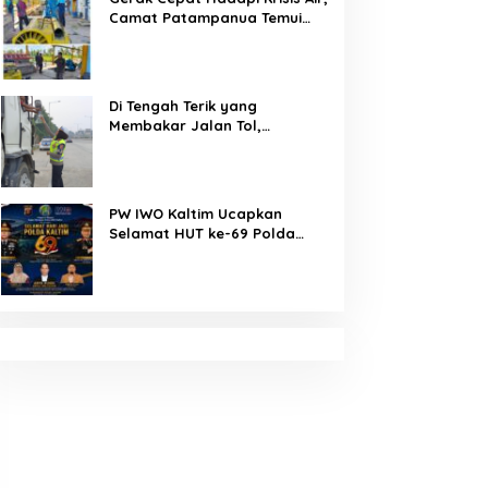
Camat Patampanua Temui
Manajemen PLTM Demi
Selamatkan Ribuan Hektare
Sawah Warga
Di Tengah Terik yang
Membakar Jalan Tol,
Sentuhan Kemanusiaan
Kompol Dharmawati Sejukkan
Hati Para Sopir Truk
PW IWO Kaltim Ucapkan
Selamat HUT ke-69 Polda
Kaltim, Soroti Pentingnya
Sinergi Polisi dan Media