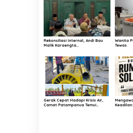
Rekonsiliasi Internal, Andi Bau
Wanita P
Malik Karaengta
Tewas
Tukkajanangngang Gelar
Pertemuan Darurat Tokoh Adat
Gowa
Gerak Cepat Hadapi Krisis Air,
Mengawa
Camat Patampanua Temui
Keadilan
Manajemen PLTM Demi
Bersama
Selamatkan Ribuan Hektare
Sawah Warga