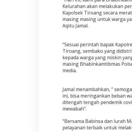
a
Kelurahan akan melakukan pen
h
Kapolsek Tiroang secara merat
a
n
masing masing untuk warga ya
M
Aiptu Jamal.
a
t
t
“Sesuai perintah bapak Kapolr
i
r
Tiroang, sembako yang didistr
o
kepada warga yang miskin yan
d
masing Bhabinkamtibmas Pols
e
media.
c
e
n
g
Jamal menambahkan, ” semoga
,
ini, bisa meringankan beban 
S
ditengah tengah pendemik covi
a
mewabah”.
l
u
r
“Bersama Babinsa dan lurah Ma
k
pelayanan terbaik untuk mel
a