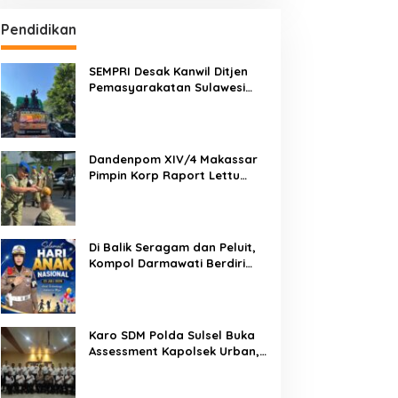
Pendidikan
SEMPRI Desak Kanwil Ditjen
Pemasyarakatan Sulawesi
Selatan Lakukan Reformasi
Total Tata Kelola
Pemasyarakatan
Dandenpom XIV/4 Makassar
Pimpin Korp Raport Lettu
Cpm Mansyur, Tegaskan
Prajurit Harus Loyal dan
Berintegritas
Di Balik Seragam dan Peluit,
Kompol Darmawati Berdiri
untuk Masa Depan Bangsa:
Hari Anak Nasional 2026 Jadi
Seruan Lindungi Generasi
Indonesia
Karo SDM Polda Sulsel Buka
Assessment Kapolsek Urban,
Kompetensi Jadi Penentu