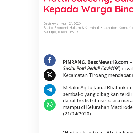
J
Kepada Warga Bin
a
m
a
l
Bestnews
April 21, 2020
Berita
,
Ekonomi
,
Hukum & Kriminal
,
Kesehatan
,
Komunit
B
Budaya
,
Tokoh
197 Dilihat
h
a
b
i
n
k
PINRANG, BestNews19.com 
a
Sosial Polri Peduli Covid19”,
di wi
m
Kecamatan Tiroang mendapat ap
t
i
Melalui Aiptu Jamal Bhabinkam
b
m
sembako yang dibagikan terdiri
a
dapat terdistribusi secara me
s
mampu di Kelurahan Mattirode
K
(21/04/2020).
e
l
u
r
“Hari ini, kami para Bhabinkam