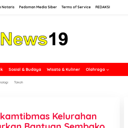
a Notaris
Pedoman Media Siber
Terms of Service
REDAKSI
ik
Sosial & Budaya
Wisata & Kuliner
Olahraga
nologi
Tokoh
nkamtibmas Kelurahan
lurkan Bantuan Sembako