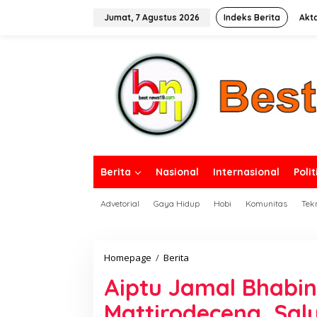
L
e
Jumat, 7 Agustus 2026
Indeks Berita
Akt
w
a
tutup
t
i
k
e
k
o
n
t
e
n
Berita
Nasional
Internasional
Polit
Advetorial
Gaya Hidup
Hobi
Komunitas
Tek
Homepage
/
Berita
A
i
Aiptu Jamal Bhabi
p
t
Mattirodeceng, Sa
u