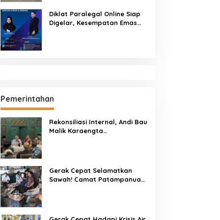
Diklat Paralegal Online Siap
Digelar, Kesempatan Emas
Tingkatkan Kompetensi
Bantuan Hukum dan Advokasi
Pemerintahan
Rekonsiliasi Internal, Andi Bau
Malik Karaengta
Tukkajanangngang Gelar
Pertemuan Darurat Tokoh
Adat Gowa
Gerak Cepat Selamatkan
Sawah! Camat Patampanua
Gandeng Kementerian Bahas
Solusi Debit Air Irigasi Watang
Sawitto Menulis
Gerak Cepat Hadapi Krisis Air,