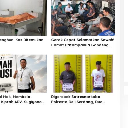
enghuni Kos Ditemukan
Gerak Cepat Selamatkan Sawah!
Camat Patampanua Gandeng
Kementerian Bahas Solusi Debit
Air Irigasi Watang Sawitto
Menulis
l Hak, Membela
Digerebek Satresnarkoba
: Kiprah ADV. Sugiyono
Polresta Deli Serdang, Dua
 Rumah Solusi
Pengedar Sabu di Pagar Merbau
Dibekuk