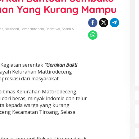
aan Yang Kurang Mampu
as
,
Nasional
,
Pemerintahan
,
Peristiwa
,
Sosial &
–
Kegiatan serentak
“Gerakan Bakti
layah Kelurahan Mattirodeceng
resiasi dari masyarakat.
tibmas Kelurahan Mattirodeceng,
 dari beras, minyak indomie dan telur
rata kepada warga yang kurang
ceng Kecamatan Tiroang, Selasa
tibmas personil Polsek Tiroang dari 5