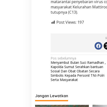
matarantai penyebaran virus 
n
masyarakat Kelurahan Mattiro
B
a
tutupnya (C13).
n
t
Post Views:
197
u
a
n
S
I
e
m
b
a
N
Pos sebelumnya
k
Menyambut Bulan Suci Ramadhan ,
o
a
Kapolda Sumut Serahkan bantuan
K
v
Sosial Dan Obat Obatan Secara
e
Simbolis Kepada Personil TNI-Polri
p
i
Serta Masyarakat
a
d
g
a
a
W
Jangan Lewatkan
a
s
r
i
g