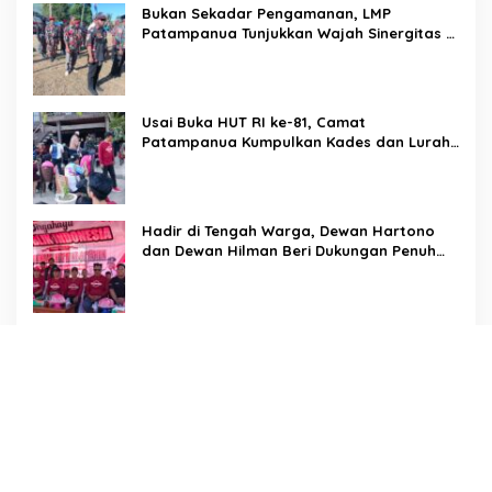
Bukan Sekadar Pengamanan, LMP
Patampanua Tunjukkan Wajah Sinergitas di
Pembukaan HUT RI ke-81
Usai Buka HUT RI ke-81, Camat
Patampanua Kumpulkan Kades dan Lurah:
Arahan Tegas Dibumbui Canda, Semua
Fokus Mendengar!
Hadir di Tengah Warga, Dewan Hartono
dan Dewan Hilman Beri Dukungan Penuh
Puncak Perayaan HUT RI ke-81 di
Maccirinna
Sekcam Patampanua Pimpin Prmbukaan
HUT RI Ke-81, Semangat Kemerdekaan
Berkobar di Maccirinna
LSM PERKARA Menantang Kapolres
Enrekang Melakukan Penindakan Terhadap
Kelangkaan Dan Lonjakan Harga gas elpiji