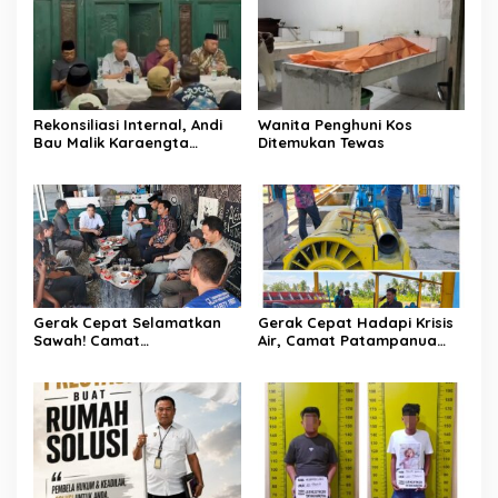
kg Di Kabupaten Enrekang
Rekonsiliasi Internal, Andi
Wanita Penghuni Kos
Bau Malik Karaengta
Ditemukan Tewas
Tukkajanangngang Gelar
Pertemuan Darurat Tokoh
Adat Gowa
Gerak Cepat Selamatkan
Gerak Cepat Hadapi Krisis
Sawah! Camat
Air, Camat Patampanua
Patampanua Gandeng
Temui Manajemen PLTM
Kementerian Bahas Solusi
Demi Selamatkan Ribuan
Debit Air Irigasi Watang
Hektare Sawah Warga
Sawitto Menulis