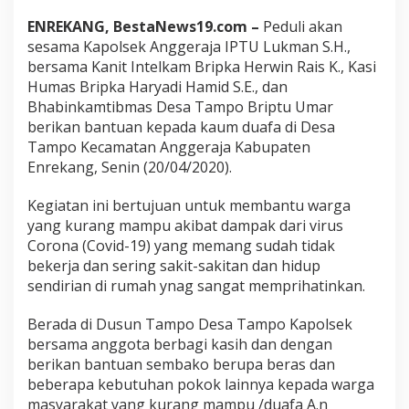
n
ENREKANG, BestaNews19.com –
a
Peduli akan
a
sesama Kapolsek Anggeraja IPTU Lukman S.H.,
n
bersama Kanit Intelkam Bripka Herwin Rais K., Kasi
K
Humas Bripka Haryadi Hamid S.E., dan
a
Bhabinkamtibmas Desa Tampo Briptu Umar
p
o
berikan bantuan kepada kaum duafa di Desa
l
Tampo Kecamatan Anggeraja Kabupaten
s
Enrekang, Senin (20/04/2020).
e
k
Kegiatan ini bertujuan untuk membantu warga
A
n
yang kurang mampu akibat dampak dari virus
g
Corona (Covid-19) yang memang sudah tidak
g
bekerja dan sering sakit-sakitan dan hidup
e
sendirian di rumah ynag sangat memprihatinkan.
r
a
j
Berada di Dusun Tampo Desa Tampo Kapolsek
a
bersama anggota berbagi kasih dan dengan
E
berikan bantuan sembako berupa beras dan
n
beberapa kebutuhan pokok lainnya kepada warga
r
masyarakat yang kurang mampu /duafa A.n
e