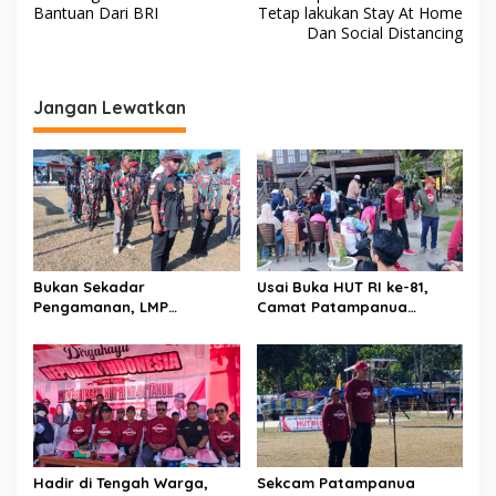
v
Bantuan Dari BRI
Tetap lakukan Stay At Home
a
Dan Social Distancing
n
i
B
g
a
n
a
Jangan Lewatkan
t
u
s
a
i
n
S
p
e
o
m
b
s
a
Bukan Sekadar
Usai Buka HUT RI ke-81,
k
Pengamanan, LMP
Camat Patampanua
o
Patampanua Tunjukkan
Kumpulkan Kades dan
K
Wajah Sinergitas di
Lurah: Arahan Tegas
e
Pembukaan HUT RI ke-81
Dibumbui Canda, Semua
p
Fokus Mendengar!
a
d
a
W
a
Hadir di Tengah Warga,
Sekcam Patampanua
r