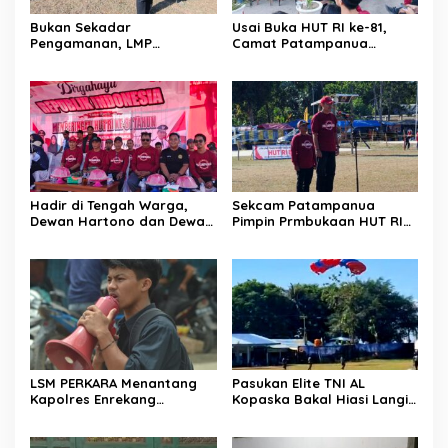
Bukan Sekadar
Usai Buka HUT RI ke-81,
Pengamanan, LMP
Camat Patampanua
Patampanua Tunjukkan
Kumpulkan Kades dan
Wajah Sinergitas di
Lurah: Arahan Tegas
Pembukaan HUT RI ke-81
Dibumbui Canda, Semua
Fokus Mendengar!
Hadir di Tengah Warga,
Sekcam Patampanua
Dewan Hartono dan Dewan
Pimpin Prmbukaan HUT RI
Hilman Beri Dukungan
Ke-81, Semangat
Penuh Puncak Perayaan
Kemerdekaan Berkobar di
HUT RI ke-81 di Maccirinna
Maccirinna
LSM PERKARA Menantang
Pasukan Elite TNI AL
Kapolres Enrekang
Kopaska Bakal Hiasi Langit
Melakukan Penindakan
Makassar di Event NBOD
Terhadap Kelangkaan Dan
Kodaeral VI
Lonjakan Harga gas elpiji 3