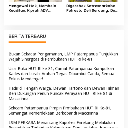
Mengawal Hak, Membela
Digerebek Satresnarkoba
Keadilan: Kiprah ADV.
Polresta Deli Serdang, Dua
Sugiyono Bersama Rumah
Pengedar Sabu di Pagar
Solusi
Merbau Dibekuk
BERITA TERBARU
Bukan Sekadar Pengamanan, LMP Patampanua Tunjukkan
Wajah Sinergitas di Pembukaan HUT RI ke-81
Usai Buka HUT RI ke-81, Camat Patampanua Kumpulkan
Kades dan Lurah: Arahan Tegas Dibumbui Canda, Semua
Fokus Mendengar!
Hadir di Tengah Warga, Dewan Hartono dan Dewan Hilman
Beri Dukungan Penuh Puncak Perayaan HUT RI ke-81 di
Maccirinna
Sekcam Patampanua Pimpin Prmbukaan HUT RI Ke-81,
Semangat Kemerdekaan Berkobar di Maccirinna
LSM PERKARA Menantang Kapolres Enrekang Melakukan
Penindakan Terhadap Kelangkaan Dan Lonjakan Harga gas