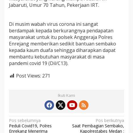
k
Jabaruti, Umur 70 Tahun, Pekerjaan IRT.
a
n
g
Di musim wabah virus corona ini sangat
B
berdampak kepada berkurangnya pendapatan
e
r
masyarakat untuk itu polsek Anggeraja Polres
s
Enrejang memberikan sedikit bantuan sembako
a
kepada kaum duafa sehingga diharapkan dapat
m
membantu kebutuhan masyarakat di masa
a
P
pandemi covid 19 (Dil/C13).
e
r
Post Views:
271
s
o
n
i
Ikuti Kami
l
S
a
l
N
Pos sebelumnya
Pos berikutnya
u
Peduli Covid19, Polres
Saat Pembagian Sembako,
r
a
Enrekang Menerima
Kapolrestabes Medan :
k