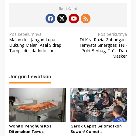
Ikuti Kami
N
Pos sebelumnya
Pos berikutnya
Malam Ini, Jangan Lupa
Di Kira Razia Gabungan,
a
Dukung Melani Asal Sidrap
Ternyata Sinergitas TNI-
v
Tampil di Lida Indosiar
Polri Berbagi Ta”Jil Dan
Masker
i
g
a
Jangan Lewatkan
s
i
p
o
s
Wanita Penghuni Kos
Gerak Cepat Selamatkan
Ditemukan Tewas
Sawah! Camat