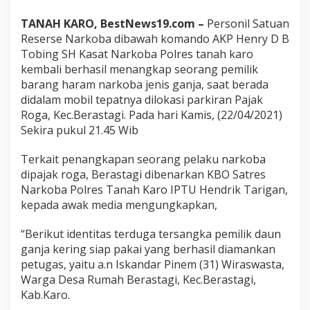
o
b
TANAH KARO, BestNews19.com –
Personil Satuan
a
Reserse Narkoba dibawah komando AKP Henry D B
P
Tobing SH Kasat Narkoba Polres tanah karo
o
kembali berhasil menangkap seorang pemilik
l
r
barang haram narkoba jenis ganja, saat berada
e
didalam mobil tepatnya dilokasi parkiran Pajak
s
Roga, Kec.Berastagi. Pada hari Kamis, (22/04/2021)
T
Sekira pukul 21.45 Wib
a
n
a
Terkait penangkapan seorang pelaku narkoba
h
dipajak roga, Berastagi dibenarkan KBO Satres
K
Narkoba Polres Tanah Karo IPTU Hendrik Tarigan,
a
kepada awak media mengungkapkan,
r
o
“Berikut identitas terduga tersangka pemilik daun
ganja kering siap pakai yang berhasil diamankan
petugas, yaitu a.n Iskandar Pinem (31) Wiraswasta,
Warga Desa Rumah Berastagi, Kec.Berastagi,
Kab.Karo.