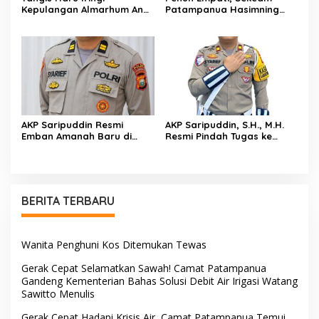
Kepulangan Almarhum Andi
Patampanua Hasimning
Paliwangi, Camat
Melayat ke Rumah Duka
Patampanua Muhammad
Andi Paliwangi, Hadir
Ja’far Turun Langsung
Menguatkan Keluarga Yang
Mengangkat Jenazah di
Berduka
Rumah Duka
AKP Saripuddin Resmi
AKP Saripuddin, S.H., M.H.
Emban Amanah Baru di
Resmi Pindah Tugas ke
Bidpropam Polda Sulsel,
Bidpropam Polda Sulsel
Tinggalkan Jejak
Pengabdian di Polres Barru
BERITA TERBARU
Wanita Penghuni Kos Ditemukan Tewas
Gerak Cepat Selamatkan Sawah! Camat Patampanua
Gandeng Kementerian Bahas Solusi Debit Air Irigasi Watang
Sawitto Menulis
Gerak Cepat Hadapi Krisis Air, Camat Patampanua Temui