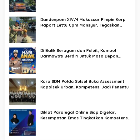
Pemasyarakatan
Dandenpom XIV/4 Makassar Pimpin Korp
Raport Lettu Cpm Mansyur, Tegaskan
Prajurit Harus Loyal dan Berintegritas
Di Balik Seragam dan Peluit, Kompol
Darmawati Berdiri untuk Masa Depan
Bangsa: Hari Anak Nasional 2026 Jadi
Seruan Lindungi Generasi Indonesia
Karo SDM Polda Sulsel Buka Assessment
Kapolsek Urban, Kompetensi Jadi Penentu
Diklat Paralegal Online Siap Digelar,
Kesempatan Emas Tingkatkan Kompetensi
Bantuan Hukum dan Advokasi