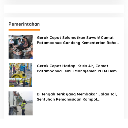
Pemerintahan
Gerak Cepat Selamatkan Sawah! Camat
Patampanua Gandeng Kementerian Bahas
Solusi Debit Air Irigasi Watang Sawitto
Menulis
Gerak Cepat Hadapi Krisis Air, Camat
Patampanua Temui Manajemen PLTM Demi
Selamatkan Ribuan Hektare Sawah Warga
Di Tengah Terik yang Membakar Jalan Tol,
Sentuhan Kemanusiaan Kompol
Dharmawati Sejukkan Hati Para Sopir Truk
PW IWO Kaltim Ucapkan Selamat HUT ke-
69 Polda Kaltim, Soroti Pentingnya Sinergi