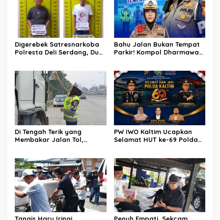
Digerebek Satresnarkoba
Bahu Jalan Bukan Tempat
Polresta Deli Serdang, Dua
Parkir! Kompol Dharmawati
Pengedar Sabu di Pagar
Gaungkan Pesan
Merbau Dibekuk
Keselamatan, Satu
Kelalaian Bisa Berujung
Maut
Di Tengah Terik yang
PW IWO Kaltim Ucapkan
Membakar Jalan Tol,
Selamat HUT ke-69 Polda
Sentuhan Kemanusiaan
Kaltim, Soroti Pentingnya
Kompol Dharmawati
Sinergi Polisi dan Media
Sejukkan Hati Para Sopir
Truk
Tangis Haru Iringi
Penuh Empati, Sekcam