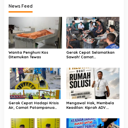
News Feed
Wanita Penghuni Kos
Gerak Cepat Selamatkan
Ditemukan Tewas
Sawah! Camat
Patampanua Gandeng
Kementerian Bahas Solusi
Debit Air Irigasi Watang
Sawitto Menulis
Gerak Cepat Hadapi Krisis
Mengawal Hak, Membela
Air, Camat Patampanua
Keadilan: Kiprah ADV.
Temui Manajemen PLTM
Sugiyono Bersama Rumah
Demi Selamatkan Ribuan
Solusi
Hektare Sawah Warga