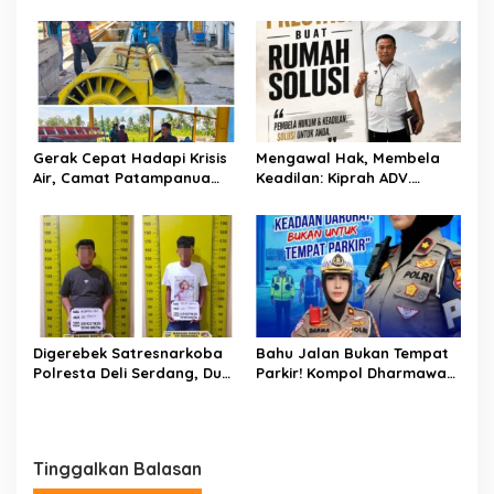
Patampanua Gandeng
Kementerian Bahas Solusi
Debit Air Irigasi Watang
Sawitto Menulis
Gerak Cepat Hadapi Krisis
Mengawal Hak, Membela
Air, Camat Patampanua
Keadilan: Kiprah ADV.
Temui Manajemen PLTM
Sugiyono Bersama Rumah
Demi Selamatkan Ribuan
Solusi
Hektare Sawah Warga
Digerebek Satresnarkoba
Bahu Jalan Bukan Tempat
Polresta Deli Serdang, Dua
Parkir! Kompol Dharmawati
Pengedar Sabu di Pagar
Gaungkan Pesan
Merbau Dibekuk
Keselamatan, Satu
Kelalaian Bisa Berujung
Maut
Tinggalkan Balasan