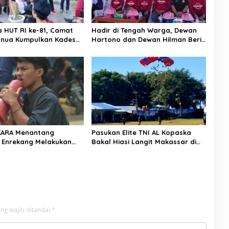
a HUT RI ke-81, Camat
Hadir di Tengah Warga, Dewan
nua Kumpulkan Kades
Hartono dan Dewan Hilman Beri
h: Arahan Tegas
Dukungan Penuh Puncak
 Canda, Semua Fokus
Perayaan HUT RI ke-81 di
ar!
Maccirinna
KARA Menantang
Pasukan Elite TNI AL Kopaska
 Enrekang Melakukan
Bakal Hiasi Langit Makassar di
an Terhadap
Event NBOD Kodaeral VI
an Dan Lonjakan Harga
i 3 kg Di Kabupaten
g
ng wajib ditandai
*