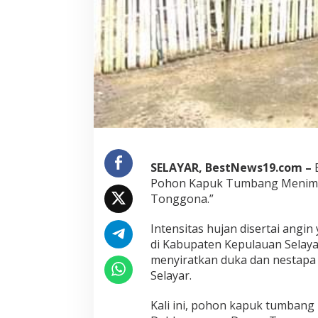
e
n
c
a
n
a
P
o
h
o
n
T
u
SELAYAR, BestNews19.com –
m
Pohon Kapuk Tumbang Menim
b
Tonggona.”
a
n
g
Intensitas hujan disertai angi
di Kabupaten Kepulauan Selayar
menyiratkan duka dan nestapa
Selayar.
Kali ini, pohon kapuk tumban