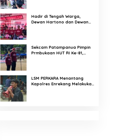
Arahan Tegas Dibumbui
Canda, Semua Fokus
Mendengar!
Hadir di Tengah Warga,
Dewan Hartono dan Dewan
Hilman Beri Dukungan Penuh
Puncak Perayaan HUT RI ke-
81 di Maccirinna
Sekcam Patampanua Pimpin
Prmbukaan HUT RI Ke-81,
Semangat Kemerdekaan
Berkobar di Maccirinna
LSM PERKARA Menantang
Kapolres Enrekang Melakukan
Penindakan Terhadap
Kelangkaan Dan Lonjakan
Harga gas elpiji 3 kg Di
Kabupaten Enrekang