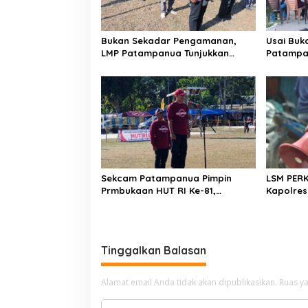
o
s
Bukan Sekadar Pengamanan,
Usai Buk
LMP Patampanua Tunjukkan
Patampa
Wajah Sinergitas di Pembukaan
dan Lura
HUT RI ke-81
Dibumbui
Mendeng
Sekcam Patampanua Pimpin
LSM PER
Prmbukaan HUT RI Ke-81,
Kapolres
Semangat Kemerdekaan
Penindak
Berkobar di Maccirinna
Kelangka
gas elpij
Enrekan
Tinggalkan Balasan
Alamat email Anda tidak akan dipublikasikan.
Ruas ya