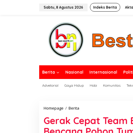
L
e
Sabtu, 8 Agustus 2026
Indeks Berita
Akta
w
a
tutup
t
i
k
e
k
o
n
t
e
n
Berita
Nasional
Internasional
Polit
Advetorial
Gaya Hidup
Hobi
Komunitas
Tek
Homepage
/
Berita
G
e
Gerak Cepat Team 
r
a
Bencana Pohon Tu
k