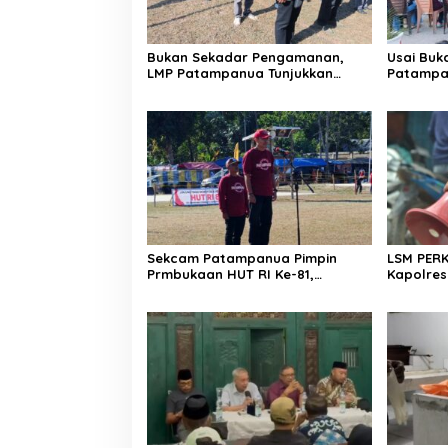
Bukan Sekadar Pengamanan,
Usai Buk
LMP Patampanua Tunjukkan
Patampa
Wajah Sinergitas di Pembukaan
dan Lura
HUT RI ke-81
Dibumbui
Mendeng
Sekcam Patampanua Pimpin
LSM PER
Prmbukaan HUT RI Ke-81,
Kapolres
Semangat Kemerdekaan
Penindak
Berkobar di Maccirinna
Kelangka
gas elpij
Enrekan