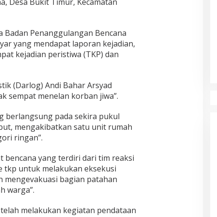
, Desa Bukit Timur, Kecamatan
na Badan Penanggulangan Bencana
yar yang mendapat laporan kejadian,
at kejadian peristiwa (TKP) dan
stik (Darlog) Andi Bahar Arsyad
dak sempat menelan korban jiwa”.
ng berlangsung pada sekira pukul
sebut, mengakibatkan satu unit rumah
ri ringan”.
 bencana yang terdiri dari tim reaksi
ke tkp untuk melakukan eksekusi
 mengevakuasi bagian patahan
h warga”.
ga telah melakukan kegiatan pendataan