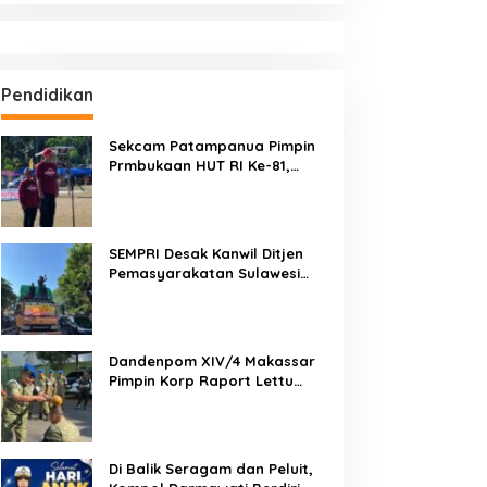
Pendidikan
Sekcam Patampanua Pimpin
Prmbukaan HUT RI Ke-81,
Semangat Kemerdekaan
Berkobar di Maccirinna
SEMPRI Desak Kanwil Ditjen
Pemasyarakatan Sulawesi
Selatan Lakukan Reformasi
Total Tata Kelola
Pemasyarakatan
Dandenpom XIV/4 Makassar
Pimpin Korp Raport Lettu
Cpm Mansyur, Tegaskan
Prajurit Harus Loyal dan
Berintegritas
Di Balik Seragam dan Peluit,