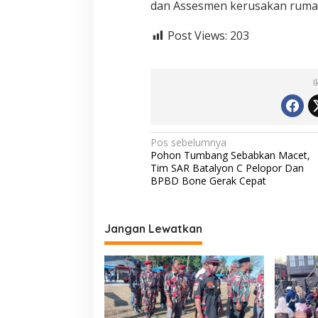
dan Assesmen kerusakan rumah
Post Views:
203
I
N
Pos sebelumnya
Pohon Tumbang Sebabkan Macet,
a
Tim SAR Batalyon C Pelopor Dan
v
BPBD Bone Gerak Cepat
i
g
Jangan Lewatkan
a
s
i
p