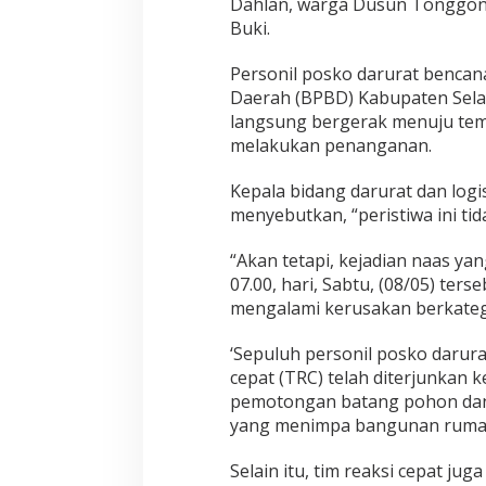
Dahlan, warga Dusun Tonggona
Buki.
Personil posko darurat benca
Daerah (BPBD) Kabupaten Sela
langsung bergerak menuju temp
melakukan penanganan.
Kepala bidang darurat dan logi
menyebutkan, “peristiwa ini ti
“Akan tetapi, kejadian naas ya
07.00, hari, Sabtu, (08/05) ter
mengalami kerusakan berkatego
‘Sepuluh personil posko darurat
cepat (TRC) telah diterjunkan 
pemotongan batang pohon dan
yang menimpa bangunan ruma
Selain itu, tim reaksi cepat ju