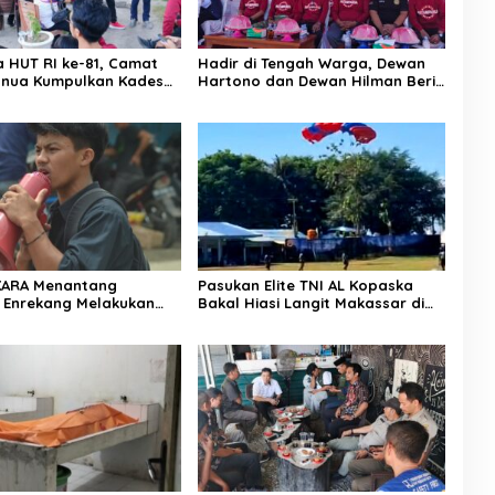
a HUT RI ke-81, Camat
Hadir di Tengah Warga, Dewan
nua Kumpulkan Kades
Hartono dan Dewan Hilman Beri
h: Arahan Tegas
Dukungan Penuh Puncak
 Canda, Semua Fokus
Perayaan HUT RI ke-81 di
ar!
Maccirinna
KARA Menantang
Pasukan Elite TNI AL Kopaska
 Enrekang Melakukan
Bakal Hiasi Langit Makassar di
an Terhadap
Event NBOD Kodaeral VI
an Dan Lonjakan Harga
i 3 kg Di Kabupaten
g