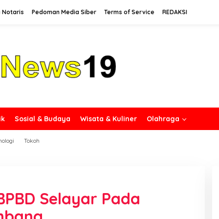
 Notaris
Pedoman Media Siber
Terms of Service
REDAKSI
ik
Sosial & Budaya
Wisata & Kuliner
Olahraga
nologi
Tokoh
BPBD Selayar Pada
mbang