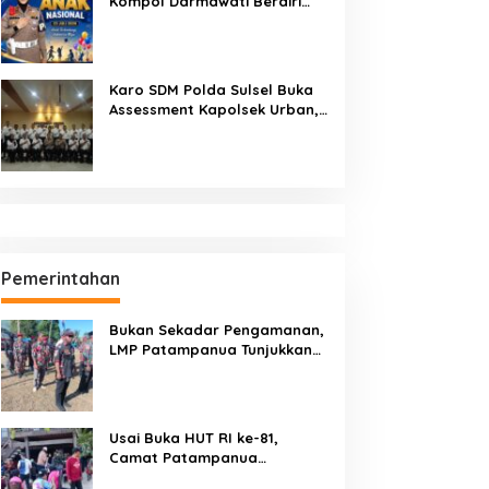
Kompol Darmawati Berdiri
untuk Masa Depan Bangsa:
Hari Anak Nasional 2026 Jadi
Seruan Lindungi Generasi
Indonesia
Karo SDM Polda Sulsel Buka
Assessment Kapolsek Urban,
Kompetensi Jadi Penentu
Pemerintahan
Bukan Sekadar Pengamanan,
LMP Patampanua Tunjukkan
Wajah Sinergitas di
Pembukaan HUT RI ke-81
Usai Buka HUT RI ke-81,
Camat Patampanua
Kumpulkan Kades dan Lurah: