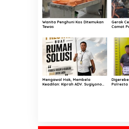
Wanita Penghuni Kos Ditemukan
Gerak Ce
Tewas
Camat P
Kementer
Air Iriga
Menulis
Mengawal Hak, Membela
Digerebe
Keadilan: Kiprah ADV. Sugiyono
Polresta
Bersama Rumah Solusi
Pengedar
Dibekuk