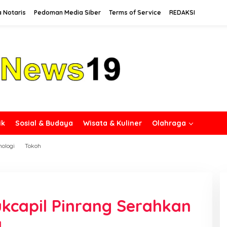
a Notaris
Pedoman Media Siber
Terms of Service
REDAKSI
ik
Sosial & Budaya
Wisata & Kuliner
Olahraga
nologi
Tokoh
ukcapil Pinrang Serahkan
a