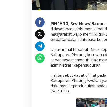
S
e
r
a
h
PINRANG, BestNews19.com 
k
a
didasari pada dokumen kependu
n
masyarakat wajib memiliki do
D
terdaftar dalam database kep
o
k
Didasari hal tersebut Dinas ke
u
m
Kabupaten Pinrang berusaha d
e
senantiasa memenuhi hak mas
n
administrasi kependudukan.
K
e
Hal tersebut dapat dilihat pada
W
a
Kabupaten Pinrang A.Askari y
r
dokumen kependudukan pada A
g
(5/5/2021).
a