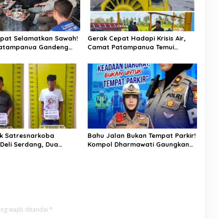
pat Selamatkan Sawah!
Gerak Cepat Hadapi Krisis Air,
atampanua Gandeng
Camat Patampanua Temui
ian Bahas Solusi Debit
Manajemen PLTM Demi
si Watang Sawitto
Selamatkan Ribuan Hektare
Sawah Warga
k Satresnarkoba
Bahu Jalan Bukan Tempat Parkir!
 Deli Serdang, Dua
Kompol Dharmawati Gaungkan
 Sabu di Pagar Merbau
Pesan Keselamatan, Satu
Kelalaian Bisa Berujung Maut
ng wajib ditandai
*