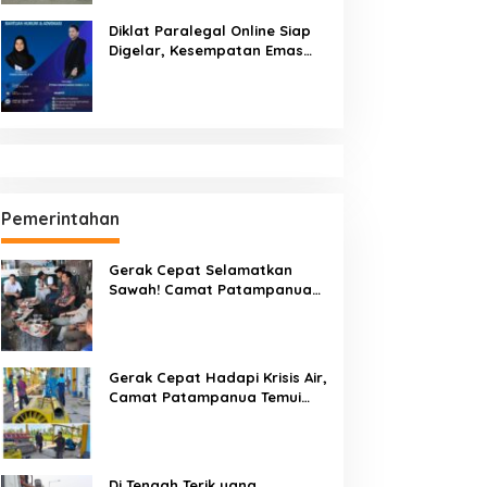
Diklat Paralegal Online Siap
Digelar, Kesempatan Emas
Tingkatkan Kompetensi
Bantuan Hukum dan Advokasi
Pemerintahan
Gerak Cepat Selamatkan
Sawah! Camat Patampanua
Gandeng Kementerian Bahas
Solusi Debit Air Irigasi Watang
Sawitto Menulis
Gerak Cepat Hadapi Krisis Air,
Camat Patampanua Temui
Manajemen PLTM Demi
Selamatkan Ribuan Hektare
Sawah Warga
Di Tengah Terik yang