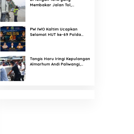
Membakar Jalan Tol,
Sentuhan Kemanusiaan
Kompol Dharmawati Sejukkan
Hati Para Sopir Truk
PW IWO Kaltim Ucapkan
Selamat HUT ke-69 Polda
Kaltim, Soroti Pentingnya
Sinergi Polisi dan Media
Tangis Haru Iringi Kepulangan
Almarhum Andi Paliwangi,
Camat Patampanua
Muhammad Ja’far Turun
Langsung Mengangkat
Jenazah di Rumah Duka