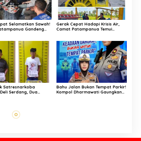
pat Selamatkan Sawah!
Gerak Cepat Hadapi Krisis Air,
atampanua Gandeng
Camat Patampanua Temui
ian Bahas Solusi Debit
Manajemen PLTM Demi
si Watang Sawitto
Selamatkan Ribuan Hektare
Sawah Warga
k Satresnarkoba
Bahu Jalan Bukan Tempat Parkir!
 Deli Serdang, Dua
Kompol Dharmawati Gaungkan
 Sabu di Pagar Merbau
Pesan Keselamatan, Satu
Kelalaian Bisa Berujung Maut