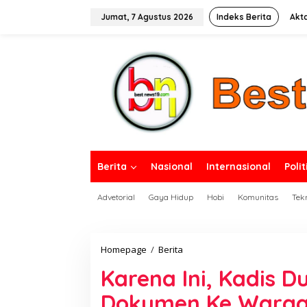
L
e
Jumat, 7 Agustus 2026
Indeks Berita
Akt
w
a
tutup
t
i
k
e
k
o
n
t
e
n
Berita
Nasional
Internasional
Polit
Advetorial
Gaya Hidup
Hobi
Komunitas
Tek
Homepage
/
Berita
K
a
Karena Ini, Kadis D
r
e
Dokumen Ke Warg
n