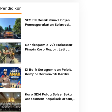
Pendidikan
SEMPRI Desak Kanwil Ditjen
Pemasyarakatan Sulawesi
Selatan Lakukan Reformasi
Total Tata Kelola
Pemasyarakatan
Dandenpom XIV/4 Makassar
Pimpin Korp Raport Lettu
Cpm Mansyur, Tegaskan
Prajurit Harus Loyal dan
Berintegritas
Di Balik Seragam dan Peluit,
Kompol Darmawati Berdiri
untuk Masa Depan Bangsa:
Hari Anak Nasional 2026 Jadi
Seruan Lindungi Generasi
Indonesia
Karo SDM Polda Sulsel Buka
Assessment Kapolsek Urban,
Kompetensi Jadi Penentu