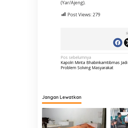
(Yar/Ajeng).
Post Views:
279
I
N
Pos sebelumnya
Kapolri Minta Bhabinkamtibmas Jadi
a
Problem Solving Masyarakat
v
i
g
a
Jangan Lewatkan
s
i
p