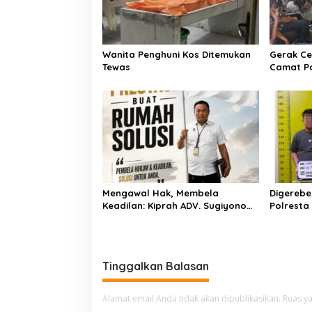
o
s
Wanita Penghuni Kos Ditemukan
Gerak Ce
Tewas
Camat P
Kementer
Air Iriga
Menulis
Mengawal Hak, Membela
Digerebe
Keadilan: Kiprah ADV. Sugiyono
Polresta
Bersama Rumah Solusi
Pengedar
Dibekuk
Tinggalkan Balasan
Alamat email Anda tidak akan dipublikasikan.
Ruas ya