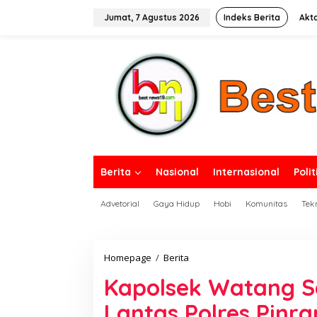
L
e
Jumat, 7 Agustus 2026
Indeks Berita
Akt
w
a
tutup
t
i
k
e
k
o
n
t
e
n
Berita
Nasional
Internasional
Polit
Advetorial
Gaya Hidup
Hobi
Komunitas
Tek
Homepage
/
Berita
K
a
Kapolsek Watang S
p
o
Lantas Polres Pin
l