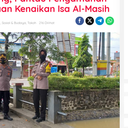
an Kenaikan Isa Al-Masih
a
,
Sosial & Budaya
,
Tokoh
216 Dilihat