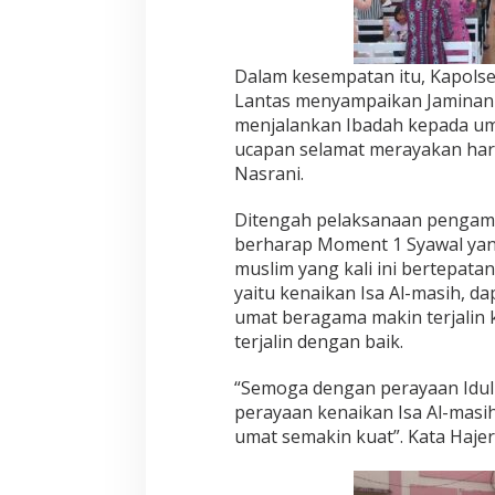
n
t
a
u
Dalam kesempatan itu, Kapols
P
Lantas menyampaikan Jamina
e
menjalankan Ibadah kepada u
n
ucapan selamat merayakan hari
g
a
Nasrani.
m
a
Ditengah pelaksanaan pengama
n
berharap Moment 1 Syawal yan
a
muslim yang kali ini bertepata
n
G
yaitu kenaikan Isa Al-masih, d
e
umat beragama makin terjalin k
r
terjalin dengan baik.
e
j
“Semoga dengan perayaan Idul
a
P
perayaan kenaikan Isa Al-masih
a
umat semakin kuat”. Kata Hajeri
d
a
P