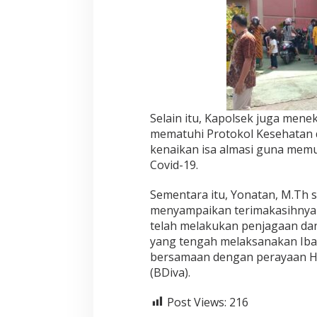
e
r
a
y
a
a
n
K
e
Selain itu, Kapolsek juga men
n
mematuhi Protokol Kesehatan 
a
kenaikan isa almasi guna memu
i
k
Covid-19.
a
n
Sementara itu, Yonatan, M.Th 
I
menyampaikan terimakasihnya 
s
telah melakukan penjagaan dan
a
A
yang tengah melaksanakan Ibada
l
bersamaan dengan perayaan Hari
-
(BDiva).
M
a
Post Views:
216
s
i