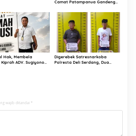
Camat Patampanua Gandeng
Kementerian Bahas Solusi Debit
Air Irigasi Watang Sawitto
Menulis
l Hak, Membela
Digerebek Satresnarkoba
: Kiprah ADV. Sugiyono
Polresta Deli Serdang, Dua
 Rumah Solusi
Pengedar Sabu di Pagar Merbau
Dibekuk
ng wajib ditandai
*