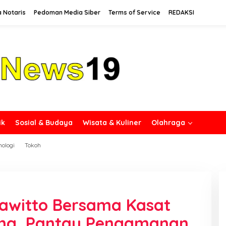
a Notaris
Pedoman Media Siber
Terms of Service
REDAKSI
ik
Sosial & Budaya
Wisata & Kuliner
Olahraga
nologi
Tokoh
awitto Bersama Kasat
rang, Pantau Pengamanan