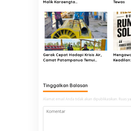
Malik Karaengta
Tewas
Tukkajanangngang Gelar
Pertemuan Darurat Tokoh Adat
Gowa
Gerak Cepat Hadapi Krisis Air,
Mengawa
Camat Patampanua Temui
Keadilan
Manajemen PLTM Demi
Bersama
Selamatkan Ribuan Hektare
Sawah Warga
Tinggalkan Balasan
Alamat email Anda tidak akan dipublikasikan.
Ruas ya