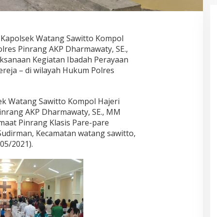
–
Kapolsek Watang Sawitto Kompol
olres Pinrang AKP Dharmawaty, SE.,
sanaan Kegiatan Ibadah Perayaan
ereja – di wilayah Hukum Polres
ek Watang Sawitto Kompol Hajeri
Pinrang AKP Dharmawaty, SE., MM
aat Pinrang Klasis Pare-pare
. Sudirman, Kecamatan watang sawitto,
05/2021).