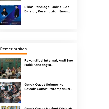
Diklat Paralegal Online Siap
Digelar, Kesempatan Emas
Tingkatkan Kompetensi
Bantuan Hukum dan Advokasi
Pemerintahan
Rekonsiliasi Internal, Andi Bau
Malik Karaengta
Tukkajanangngang Gelar
Pertemuan Darurat Tokoh
Adat Gowa
Gerak Cepat Selamatkan
Sawah! Camat Patampanua
Gandeng Kementerian Bahas
Solusi Debit Air Irigasi Watang
Sawitto Menulis
Gerak Cepat Hadapi Krisis Air,