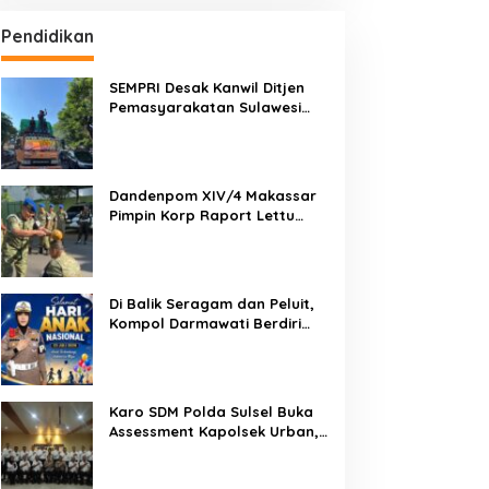
Pendidikan
SEMPRI Desak Kanwil Ditjen
Pemasyarakatan Sulawesi
Selatan Lakukan Reformasi
Total Tata Kelola
Pemasyarakatan
Dandenpom XIV/4 Makassar
Pimpin Korp Raport Lettu
Cpm Mansyur, Tegaskan
Prajurit Harus Loyal dan
Berintegritas
Di Balik Seragam dan Peluit,
Kompol Darmawati Berdiri
untuk Masa Depan Bangsa:
Hari Anak Nasional 2026 Jadi
Seruan Lindungi Generasi
Indonesia
Karo SDM Polda Sulsel Buka
Assessment Kapolsek Urban,
Kompetensi Jadi Penentu