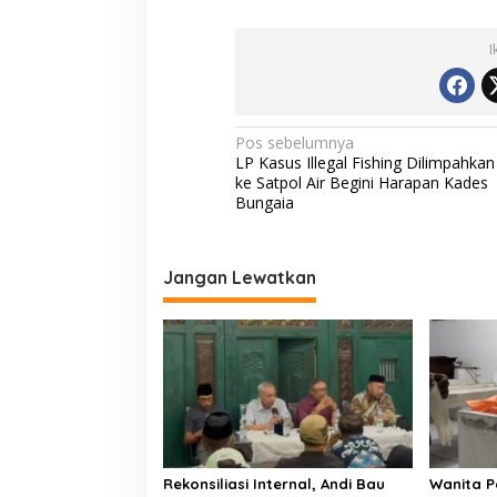
h
I
N
Pos sebelumnya
LP Kasus Illegal Fishing Dilimpahkan
a
ke Satpol Air Begini Harapan Kades
v
Bungaia
i
g
Jangan Lewatkan
a
s
i
p
o
s
Rekonsiliasi Internal, Andi Bau
Wanita P