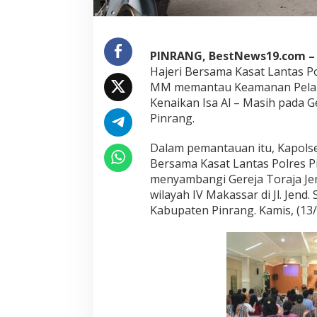
s
a
t
L
PINRANG, BestNews19.com 
a
n
Hajeri Bersama Kasat Lantas P
t
MM memantau Keamanan Pelak
a
Kenaikan Isa Al – Masih pada G
s
Pinrang.
P
o
l
Dalam pemantauan itu, Kapols
r
Bersama Kasat Lantas Polres 
e
menyambangi Gereja Toraja Jem
s
wilayah IV Makassar di Jl. Jend
P
Kabupaten Pinrang. Kamis, (13/
i
n
r
a
n
g
,
P
a