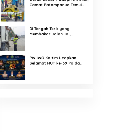
Camat Patampanua Temui
Manajemen PLTM Demi
Selamatkan Ribuan Hektare
Sawah Warga
Di Tengah Terik yang
Membakar Jalan Tol,
Sentuhan Kemanusiaan
Kompol Dharmawati Sejukkan
Hati Para Sopir Truk
PW IWO Kaltim Ucapkan
Selamat HUT ke-69 Polda
Kaltim, Soroti Pentingnya
Sinergi Polisi dan Media