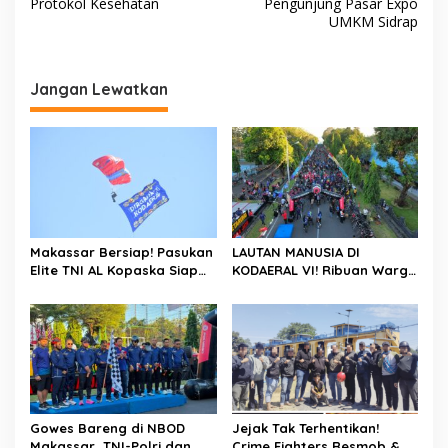
v
Protokol Kesehatan
Pengunjung Pasar Expo
UMKM Sidrap
i
g
a
Jangan Lewatkan
s
i
p
o
s
Makassar Bersiap! Pasukan
LAUTAN MANUSIA DI
Elite TNI AL Kopaska Siap
KODAERAL VI! Ribuan Warga
Pamer Ketangkasan di
Makassar Serbu NBOD
Langit Kota
2026, KRI Golok hingga
Atraksi Kopaska Jadi
Magnet
Gowes Bareng di NBOD
Jejak Tak Terhentikan!
Makassar, TNI-Polri dan
Crime Fighters Resmob &