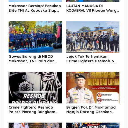
Makassar Bersiap! Pasukan
LAUTAN MANUSIA DI
Elite TNI AL Kopaska Siap
KODAERAL VI! Ribuan Warga
Pamer Ketangkasan di
Makassar Serbu NBOD
Langit Kota
2026, KRI Golok hingga
Atraksi Kopaska Jadi
Magnet
Gowes Bareng di NBOD
Jejak Tak Terhentikan!
Makassar, TNI-Polri dan
Crime Fighters Resmob &
Warga Kompak Perkuat
Kamneg Sat Intelkam
Sinergitas
Polres Pinrang Berhasil
Bekuk Pelaku Pembunuhan
di Jalan Macan, Apresiasi
Mengalir Untuk Ipda Ahmad
Haris dan Aiptu Syahrir,
Kerja Senyap Polisi
Berbuah Pengungkapan
Kasus Menonjol
Crime Fightera Resmob
Brigjen Pol. Dr. Mokhamad
Polres Pinrang Bungkam
Ngajib Dorong Gerakan
Pelarian Pelaku
STOP Karhutla: Jaga
Pembunuhan : Apresiasi
Hutan, Jaga Kehidupan
Mengalir Untuk Tim Buser