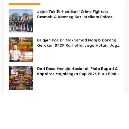
Jejak Tak Terhentikan! Crime Fighters
Resmob & Kamneg Sat Intelkam Polres
Pinrang Berhasil Bekuk Pelaku
Pembunuhan di Jalan Macan, Apresiasi
Mengalir Untuk Ipda Ahmad Haris dan
Aiptu Syahrir, Kerja Senyap Polisi Berbuah
Brigjen Pol. Dr. Mokhamad Ngajib Dorong
Pengungkapan Kasus Menonjol
Gerakan STOP Karhutla: Jaga Hutan, Jaga
Kehidupan
Dari Desa Menuju Nasional! Piala Bupati &
Kapolres Majalengka Cup 2026 Buru Bibit-
Bibit Juara
Bukan Sekadar Pengamanan, LMP
Patampanua Tunjukkan Wajah Sinergitas di
Pembukaan HUT RI ke-81
Usai Buka HUT RI ke-81, Camat