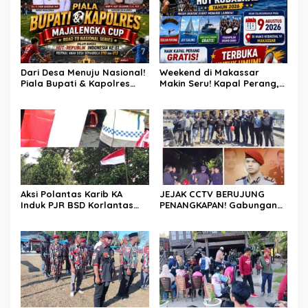
Ipda Ahmad Haris
Dari Desa Menuju Nasional!
Weekend di Makassar
Piala Bupati & Kapolres
Makin Seru! Kapal Perang,
Majalengka Cup 2026 Buru
Fun Bike dan Atraksi
Bibit-Bibit Juara
Menanti di Kodaeral VI
Aksi Polantas Karib KA
JEJAK CCTV BERUJUNG
Induk PJR BSD Korlantas
PENANGKAPAN! Gabungan
Polri Kompol
Resmob–Kamneg Polres
Darmawati.SE.MM.MH
Pinrang Bongkar Kasus
bersama Personilnya
Maut Jl Macan, Terduga
Membagikan Bendera
Pelaku Dibekuk di
Merah Putih Berserta
Batulappa
Tiangnya