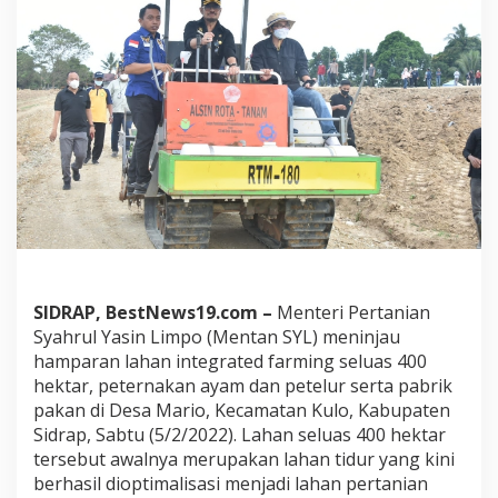
b
u
p
a
t
e
n
S
i
d
r
a
p
,
"
S
SIDRAP, BestNews19.com –
Menteri Pertanian
i
Syahrul Yasin Limpo (Mentan SYL) meninjau
a
hamparan lahan integrated farming seluas 400
p
hektar, peternakan ayam dan petelur serta pabrik
k
pakan di Desa Mario, Kecamatan Kulo, Kabupaten
a
n
Sidrap, Sabtu (5/2/2022). Lahan seluas 400 hektar
K
tersebut awalnya merupakan lahan tidur yang kini
a
berhasil dioptimalisasi menjadi lahan pertanian
w