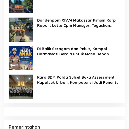
Lakukan Reformasi Total Tata Kelola
Pemasyarakatan
Dandenpom XIV/4 Makassar Pimpin Korp
Raport Lettu Cpm Mansyur, Tegaskan
Prajurit Harus Loyal dan Berintegritas
Di Balik Seragam dan Peluit, Kompol
Darmawati Berdiri untuk Masa Depan
Bangsa: Hari Anak Nasional 2026 Jadi
Seruan Lindungi Generasi Indonesia
Karo SDM Polda Sulsel Buka Assessment
Kapolsek Urban, Kompetensi Jadi Penentu
Pemerintahan