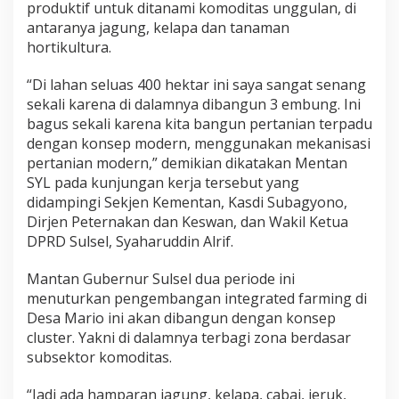
produktif untuk ditanami komoditas unggulan, di
a
s
antaranya jagung, kelapa dan tanaman
a
hortikultura.
n
I
“Di lahan seluas 400 hektar ini saya sangat senang
n
sekali karena di dalamnya dibangun 3 embung. Ini
t
e
bagus sekali karena kita bangun pertanian terpadu
g
dengan konsep modern, menggunakan mekanisasi
r
pertanian modern,” demikian dikatakan Mentan
a
SYL pada kunjungan kerja tersebut yang
t
didampingi Sekjen Kementan, Kasdi Subagyono,
e
d
Dirjen Peternakan dan Keswan, dan Wakil Ketua
F
DPRD Sulsel, Syaharuddin Alrif.
a
r
Mantan Gubernur Sulsel dua periode ini
m
menuturkan pengembangan integrated farming di
i
n
Desa Mario ini akan dibangun dengan konsep
g
cluster. Yakni di dalamnya terbagi zona berdasar
"
subsektor komoditas.
“Jadi ada hamparan jagung, kelapa, cabai, jeruk,