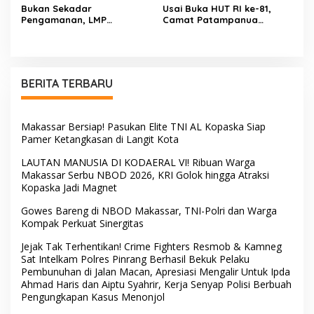
Bukan Sekadar
Usai Buka HUT RI ke-81,
Pengamanan, LMP
Camat Patampanua
Patampanua Tunjukkan
Kumpulkan Kades dan
Wajah Sinergitas di
Lurah: Arahan Tegas
Pembukaan HUT RI ke-81
Dibumbui Canda, Semua
Fokus Mendengar!
BERITA TERBARU
Makassar Bersiap! Pasukan Elite TNI AL Kopaska Siap
Pamer Ketangkasan di Langit Kota
LAUTAN MANUSIA DI KODAERAL VI! Ribuan Warga
Makassar Serbu NBOD 2026, KRI Golok hingga Atraksi
Kopaska Jadi Magnet
Gowes Bareng di NBOD Makassar, TNI-Polri dan Warga
Kompak Perkuat Sinergitas
Jejak Tak Terhentikan! Crime Fighters Resmob & Kamneg
Sat Intelkam Polres Pinrang Berhasil Bekuk Pelaku
Pembunuhan di Jalan Macan, Apresiasi Mengalir Untuk Ipda
Ahmad Haris dan Aiptu Syahrir, Kerja Senyap Polisi Berbuah
Pengungkapan Kasus Menonjol