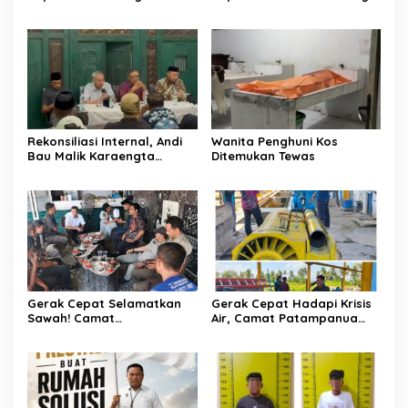
Melakukan Penindakan
Makassar di Event NBOD
Terhadap Kelangkaan Dan
Kodaeral VI
Lonjakan Harga gas elpiji 3
kg Di Kabupaten Enrekang
Rekonsiliasi Internal, Andi
Wanita Penghuni Kos
Bau Malik Karaengta
Ditemukan Tewas
Tukkajanangngang Gelar
Pertemuan Darurat Tokoh
Adat Gowa
Gerak Cepat Selamatkan
Gerak Cepat Hadapi Krisis
Sawah! Camat
Air, Camat Patampanua
Patampanua Gandeng
Temui Manajemen PLTM
Kementerian Bahas Solusi
Demi Selamatkan Ribuan
Debit Air Irigasi Watang
Hektare Sawah Warga
Sawitto Menulis