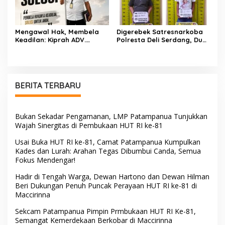
Mengawal Hak, Membela
Digerebek Satresnarkoba
Keadilan: Kiprah ADV.
Polresta Deli Serdang, Dua
Sugiyono Bersama Rumah
Pengedar Sabu di Pagar
Solusi
Merbau Dibekuk
BERITA TERBARU
Bukan Sekadar Pengamanan, LMP Patampanua Tunjukkan
Wajah Sinergitas di Pembukaan HUT RI ke-81
Usai Buka HUT RI ke-81, Camat Patampanua Kumpulkan
Kades dan Lurah: Arahan Tegas Dibumbui Canda, Semua
Fokus Mendengar!
Hadir di Tengah Warga, Dewan Hartono dan Dewan Hilman
Beri Dukungan Penuh Puncak Perayaan HUT RI ke-81 di
Maccirinna
Sekcam Patampanua Pimpin Prmbukaan HUT RI Ke-81,
Semangat Kemerdekaan Berkobar di Maccirinna