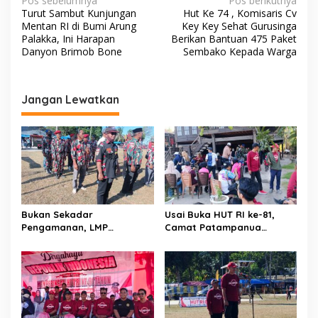
N
Pos sebelumnya
Pos berikutnya
Turut Sambut Kunjungan
Hut Ke 74 , Komisaris Cv
a
Mentan RI di Bumi Arung
Key Key Sehat Gurusinga
v
Palakka, Ini Harapan
Berikan Bantuan 475 Paket
Danyon Brimob Bone
Sembako Kepada Warga
i
g
a
Jangan Lewatkan
s
i
p
o
s
Bukan Sekadar
Usai Buka HUT RI ke-81,
Pengamanan, LMP
Camat Patampanua
Patampanua Tunjukkan
Kumpulkan Kades dan
Wajah Sinergitas di
Lurah: Arahan Tegas
Pembukaan HUT RI ke-81
Dibumbui Canda, Semua
Fokus Mendengar!