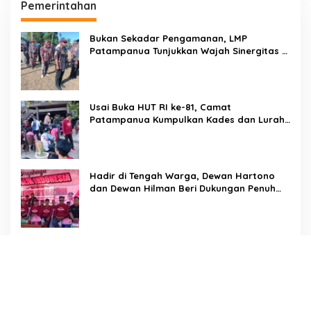
Pemerintahan
Bukan Sekadar Pengamanan, LMP
Patampanua Tunjukkan Wajah Sinergitas di
Pembukaan HUT RI ke-81
Usai Buka HUT RI ke-81, Camat
Patampanua Kumpulkan Kades dan Lurah:
Arahan Tegas Dibumbui Canda, Semua
Fokus Mendengar!
Hadir di Tengah Warga, Dewan Hartono
dan Dewan Hilman Beri Dukungan Penuh
Puncak Perayaan HUT RI ke-81 di
Maccirinna
Sekcam Patampanua Pimpin Prmbukaan
HUT RI Ke-81, Semangat Kemerdekaan
Berkobar di Maccirinna