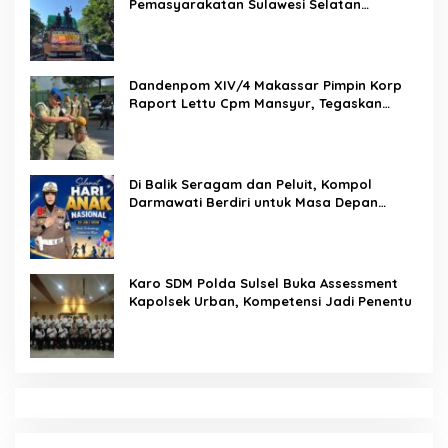
Pemasyarakatan Sulawesi Selatan
Lakukan Reformasi Total Tata Kelola
Pemasyarakatan
Dandenpom XIV/4 Makassar Pimpin Korp
Raport Lettu Cpm Mansyur, Tegaskan
Prajurit Harus Loyal dan Berintegritas
Di Balik Seragam dan Peluit, Kompol
Darmawati Berdiri untuk Masa Depan
Bangsa: Hari Anak Nasional 2026 Jadi
Seruan Lindungi Generasi Indonesia
Karo SDM Polda Sulsel Buka Assessment
Kapolsek Urban, Kompetensi Jadi Penentu