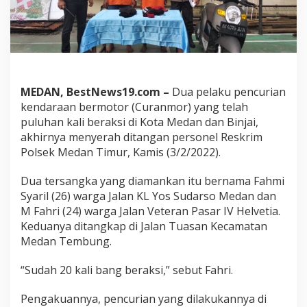
a
n
K
a
l
i
B
MEDAN, BestNews19.com –
Dua pelaku pencurian
e
r
kendaraan bermotor (Curanmor) yang telah
a
puluhan kali beraksi di Kota Medan dan Binjai,
k
akhirnya menyerah ditangan personel Reskrim
s
Polsek Medan Timur, Kamis (3/2/2022).
i
M
e
Dua tersangka yang diamankan itu bernama Fahmi
n
Syaril (26) warga Jalan KL Yos Sudarso Medan dan
y
M Fahri (24) warga Jalan Veteran Pasar IV Helvetia.
e
Keduanya ditangkap di Jalan Tuasan Kecamatan
r
Medan Tembung.
a
h
d
“Sudah 20 kali bang beraksi,” sebut Fahri.
i
T
Pengakuannya, pencurian yang dilakukannya di
a