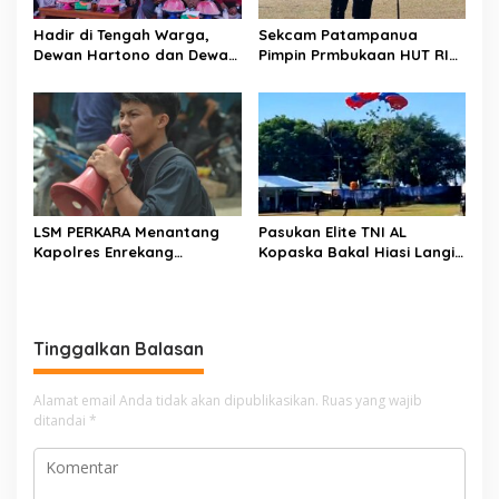
Hadir di Tengah Warga,
Sekcam Patampanua
Dewan Hartono dan Dewan
Pimpin Prmbukaan HUT RI
Hilman Beri Dukungan
Ke-81, Semangat
Penuh Puncak Perayaan
Kemerdekaan Berkobar di
HUT RI ke-81 di Maccirinna
Maccirinna
LSM PERKARA Menantang
Pasukan Elite TNI AL
Kapolres Enrekang
Kopaska Bakal Hiasi Langit
Melakukan Penindakan
Makassar di Event NBOD
Terhadap Kelangkaan Dan
Kodaeral VI
Lonjakan Harga gas elpiji 3
kg Di Kabupaten Enrekang
Tinggalkan Balasan
Alamat email Anda tidak akan dipublikasikan.
Ruas yang wajib
ditandai
*