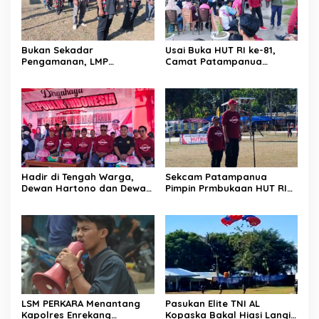
Bukan Sekadar
Usai Buka HUT RI ke-81,
Pengamanan, LMP
Camat Patampanua
Patampanua Tunjukkan
Kumpulkan Kades dan
Wajah Sinergitas di
Lurah: Arahan Tegas
Pembukaan HUT RI ke-81
Dibumbui Canda, Semua
Fokus Mendengar!
Hadir di Tengah Warga,
Sekcam Patampanua
Dewan Hartono dan Dewan
Pimpin Prmbukaan HUT RI
Hilman Beri Dukungan
Ke-81, Semangat
Penuh Puncak Perayaan
Kemerdekaan Berkobar di
HUT RI ke-81 di Maccirinna
Maccirinna
LSM PERKARA Menantang
Pasukan Elite TNI AL
Kapolres Enrekang
Kopaska Bakal Hiasi Langit