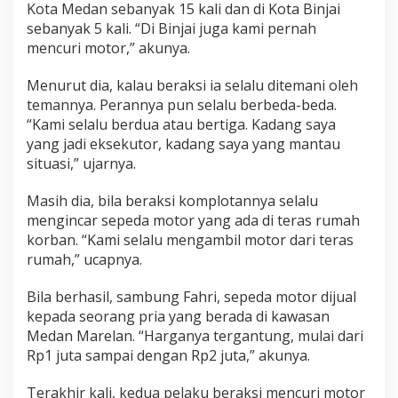
Kota Medan sebanyak 15 kali dan di Kota Binjai
n
g
sebanyak 5 kali. “Di Binjai juga kami pernah
a
mencuri motor,” akunya.
n
P
Menurut dia, kalau beraksi ia selalu ditemani oleh
o
temannya. Perannya pun selalu berbeda-beda.
l
s
“Kami selalu berdua atau bertiga. Kadang saya
e
yang jadi eksekutor, kadang saya yang mantau
k
situasi,” ujarnya.
M
e
Masih dia, bila beraksi komplotannya selalu
d
a
mengincar sepeda motor yang ada di teras rumah
n
korban. “Kami selalu mengambil motor dari teras
T
rumah,” ucapnya.
i
m
Bila berhasil, sambung Fahri, sepeda motor dijual
u
r
kepada seorang pria yang berada di kawasan
Medan Marelan. “Harganya tergantung, mulai dari
Rp1 juta sampai dengan Rp2 juta,” akunya.
Terakhir kali, kedua pelaku beraksi mencuri motor