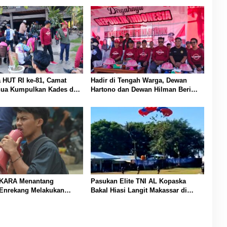
 HUT RI ke-81, Camat
Hadir di Tengah Warga, Dewan
ua Kumpulkan Kades dan
Hartono dan Dewan Hilman Beri
rahan Tegas Dibumbui
Dukungan Penuh Puncak Perayaan
emua Fokus Mendengar!
HUT RI ke-81 di Maccirinna
KARA Menantang
Pasukan Elite TNI AL Kopaska
 Enrekang Melakukan
Bakal Hiasi Langit Makassar di
an Terhadap Kelangkaan
Event NBOD Kodaeral VI
kan Harga gas elpiji 3 kg
aten Enrekang