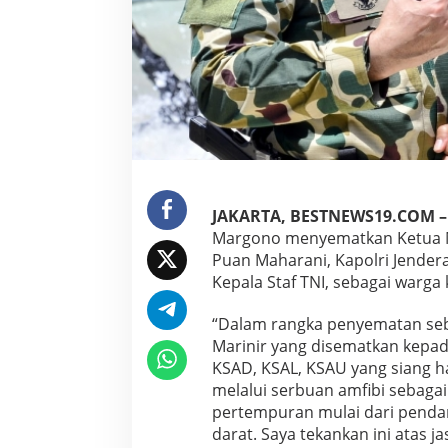
r
m
a
t
a
n
M
a
r
i
n
i
JAKARTA, BESTNEWS19.COM –
r
Margono menyematkan Ketua 
,
Puan Maharani, Kapolri Jendera
S
i
Kepala Staf TNI, sebagai warga
n
e
“Dalam rangka penyematan se
r
Marinir yang disematkan kepad
g
KSAD, KSAL, KSAU yang siang ha
i
t
melalui serbuan amfibi sebagai
a
pertempuran mulai dari pendar
s
darat. Saya tekankan ini atas 
T