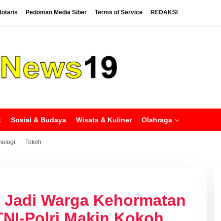
otaris
Pedoman Media Siber
Terms of Service
REDAKSI
k
Sosial & Budaya
Wisata & Kuliner
Olahraga
nologi
Tokoh
n Jadi Warga Kehormatan
 TNI-Polri Makin Kokoh