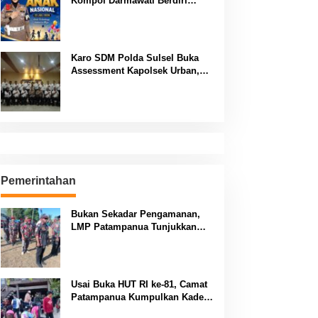
Kompol Darmawati Berdiri
untuk Masa Depan Bangsa: Hari
Anak Nasional 2026 Jadi Seruan
Lindungi Generasi Indonesia
Karo SDM Polda Sulsel Buka
Assessment Kapolsek Urban,
Kompetensi Jadi Penentu
Pemerintahan
Bukan Sekadar Pengamanan,
LMP Patampanua Tunjukkan
Wajah Sinergitas di Pembukaan
HUT RI ke-81
Usai Buka HUT RI ke-81, Camat
Patampanua Kumpulkan Kades
dan Lurah: Arahan Tegas