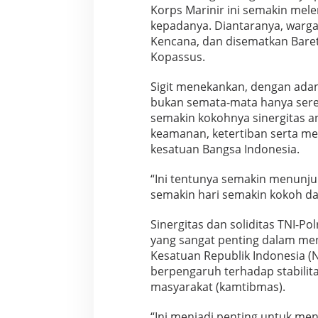
Korps Marinir ini semakin mel
kepadanya. Diantaranya, warga
Kencana, dan disematkan Bare
Kopassus.
Sigit menekankan, dengan adan
bukan semata-mata hanya serem
semakin kokohnya sinergitas a
keamanan, ketertiban serta m
kesatuan Bangsa Indonesia.
“Ini tentunya semakin menunjuka
semakin hari semakin kokoh dan
Sinergitas dan soliditas TNI-Pol
yang sangat penting dalam m
Kesatuan Republik Indonesia (N
berpengaruh terhadap stabilit
masyarakat (kamtibmas).
“Ini menjadi penting untuk men