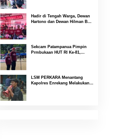
Dibumbui Canda, Semua Fokus
Mendengar!
Hadir di Tengah Warga, Dewan
Hartono dan Dewan Hilman Beri
Dukungan Penuh Puncak
Perayaan HUT RI ke-81 di
Maccirinna
Sekcam Patampanua Pimpin
Prmbukaan HUT RI Ke-81,
Semangat Kemerdekaan
Berkobar di Maccirinna
LSM PERKARA Menantang
Kapolres Enrekang Melakukan
Penindakan Terhadap
Kelangkaan Dan Lonjakan Harga
gas elpiji 3 kg Di Kabupaten
Enrekang