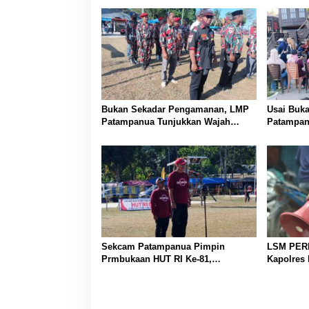
s
i
p
o
s
Bukan Sekadar Pengamanan, LMP
Usai Buka
Patampanua Tunjukkan Wajah
Patampan
Sinergitas di Pembukaan HUT RI
Lurah: A
ke-81
Canda, S
Sekcam Patampanua Pimpin
LSM PER
Prmbukaan HUT RI Ke-81,
Kapolres
Semangat Kemerdekaan Berkobar
Penindak
di Maccirinna
Dan Lonja
Di Kabup