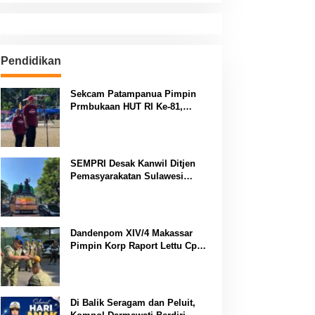
Pendidikan
Sekcam Patampanua Pimpin
Prmbukaan HUT RI Ke-81,
Semangat Kemerdekaan
Berkobar di Maccirinna
SEMPRI Desak Kanwil Ditjen
Pemasyarakatan Sulawesi
Selatan Lakukan Reformasi
Total Tata Kelola
Pemasyarakatan
Dandenpom XIV/4 Makassar
Pimpin Korp Raport Lettu Cpm
Mansyur, Tegaskan Prajurit
Harus Loyal dan Berintegritas
Di Balik Seragam dan Peluit,