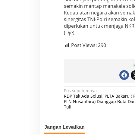
semakin mantap manakala solid
Kedaulatan negara akan semak
sinergitas TNI-Polri semakin ko
diperlukan untuk menjaga NKRI 
(Dje).
Post Views:
290
I
N
Pos sebelumnya
RDP Tak Ada Solusi, PLTA Bakaru ( 
a
PLN Nusantara) Dianggap Buta Da
Tuli
v
i
g
Jangan Lewatkan
a