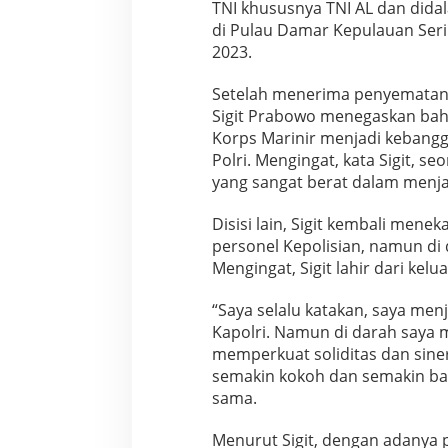
TNI khususnya TNI AL dan dida
N
di Pulau Damar Kepulauan Seribu
I
-
2023.
P
o
Setelah menerima penyematan t
l
Sigit Prabowo menegaskan ba
r
Korps Marinir menjadi kebangga
i
M
Polri. Mengingat, kata Sigit, se
a
yang sangat berat dalam menja
k
i
Disisi lain, Sigit kembali men
n
personel Kepolisian, namun di
K
o
Mengingat, Sigit lahir dari kel
k
o
“Saya selalu katakan, saya menj
h
Kapolri. Namun di darah saya m
memperkuat soliditas dan siner
semakin kokoh dan semakin baik
sama.
Menurut Sigit, dengan adanya