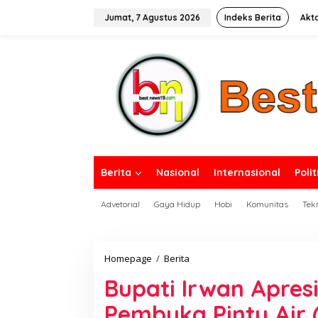
L
e
Jumat, 7 Agustus 2026
Indeks Berita
Akt
w
a
tutup
t
i
k
e
k
o
n
t
e
n
Berita
Nasional
Internasional
Polit
Advetorial
Gaya Hidup
Hobi
Komunitas
Tek
Homepage
/
Berita
B
u
Bupati Irwan Apres
p
a
Pembuka Pintu Air 
t