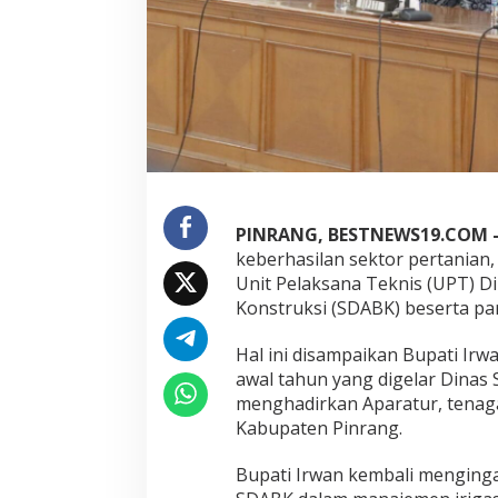
a
s
P
e
m
b
u
k
a
P
i
n
PINRANG, BESTNEWS19.COM 
t
keberhasilan sektor pertanian,
u
Unit Pelaksana Teknis (UPT) D
A
Konstruksi (SDABK) beserta pa
i
r
(
Hal ini disampaikan Bupati Irw
P
awal tahun yang digelar Dina
3
menghadirkan Aparatur, tenaga
A
Kabupaten Pinrang.
)
U
n
Bupati Irwan kembali menging
i