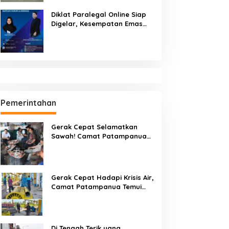
Diklat Paralegal Online Siap
Digelar, Kesempatan Emas
Tingkatkan Kompetensi
Bantuan Hukum dan Advokasi
Pemerintahan
Gerak Cepat Selamatkan
Sawah! Camat Patampanua
Gandeng Kementerian Bahas
Solusi Debit Air Irigasi Watang
Sawitto Menulis
Gerak Cepat Hadapi Krisis Air,
Camat Patampanua Temui
Manajemen PLTM Demi
Selamatkan Ribuan Hektare
Sawah Warga
Di Tengah Terik yang