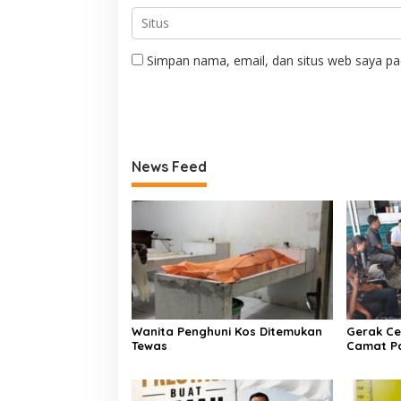
Simpan nama, email, dan situs web saya pa
News Feed
Wanita Penghuni Kos Ditemukan
Gerak Ce
Tewas
Camat P
Kementer
Air Iriga
Menulis