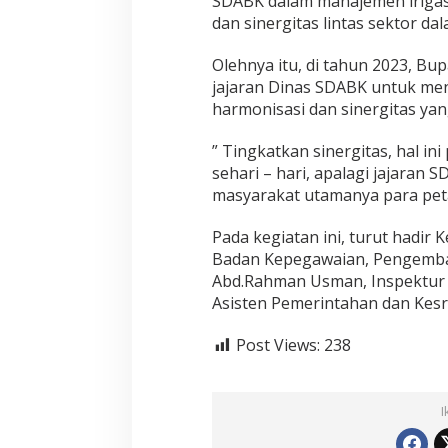
SDABK dalam manajemen irigasi 
t
dan sinergitas lintas sektor da
P
e
Olehnya itu, di tahun 2023, Bu
l
a
jajaran Dinas SDABK untuk men
k
harmonisasi dan sinergitas yan
s
a
” Tingkatkan sinergitas, hal i
n
sehari – hari, apalagi jajara
a
T
masyarakat utamanya para peta
e
k
Pada kegiatan ini, turut hadir 
n
Badan Kepegawaian, Pengemb
i
Abd.Rahman Usman, Inspektur 
s
(
Asisten Pemerintahan dan Kesra
U
P
Post Views:
238
T
)
S
D
I
A
B