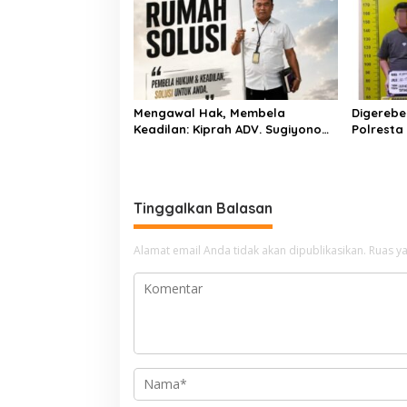
Mengawal Hak, Membela
Digerebe
Keadilan: Kiprah ADV. Sugiyono
Polresta
Bersama Rumah Solusi
Pengedar
Dibekuk
Tinggalkan Balasan
Alamat email Anda tidak akan dipublikasikan.
Ruas ya