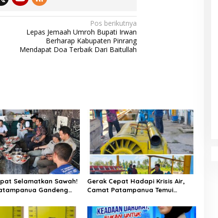
Pos berikutnya
Lepas Jemaah Umroh Bupati Irwan
Berharap Kabupaten Pinrang
Mendapat Doa Terbaik Dari Baitullah
pat Selamatkan Sawah!
Gerak Cepat Hadapi Krisis Air,
atampanua Gandeng
Camat Patampanua Temui
ian Bahas Solusi Debit
Manajemen PLTM Demi
si Watang Sawitto
Selamatkan Ribuan Hektare
Sawah Warga