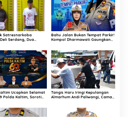
k Satresnarkoba
Bahu Jalan Bukan Tempat Parkir!
 Deli Serdang, Dua
Kompol Dharmawati Gaungkan
 Sabu di Pagar Merbau
Pesan Keselamatan, Satu
Kelalaian Bisa Berujung Maut
altim Ucapkan Selamat
Tangis Haru Iringi Kepulangan
9 Polda Kaltim, Soroti
Almarhum Andi Paliwangi, Camat
a Sinergi Polisi dan
Patampanua Muhammad Ja’far
Turun Langsung Mengangkat
Jenazah di Rumah Duka
tutup