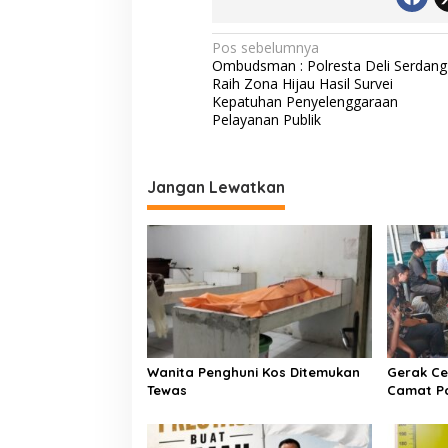
K
P
N
Pos sebelumnya
i
Ombudsman : Polresta Deli Serdang
n
a
Raih Zona Hijau Hasil Survei
r
v
Kepatuhan Penyelenggaraan
a
Pelayanan Publik
n
i
g
g
a
Jangan Lewatkan
s
i
p
o
s
Wanita Penghuni Kos Ditemukan
Gerak Ce
Tewas
Camat P
Kementer
Air Iriga
Menulis