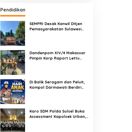
Pendidikan
SEMPRI Desak Kanwil Ditjen
Pemasyarakatan Sulawesi
Selatan Lakukan Reformasi
Total Tata Kelola
Pemasyarakatan
Dandenpom XIV/4 Makassar
Pimpin Korp Raport Lettu
Cpm Mansyur, Tegaskan
Prajurit Harus Loyal dan
Berintegritas
Di Balik Seragam dan Peluit,
Kompol Darmawati Berdiri
untuk Masa Depan Bangsa:
Hari Anak Nasional 2026 Jadi
Seruan Lindungi Generasi
Indonesia
Karo SDM Polda Sulsel Buka
Assessment Kapolsek Urban,
Kompetensi Jadi Penentu