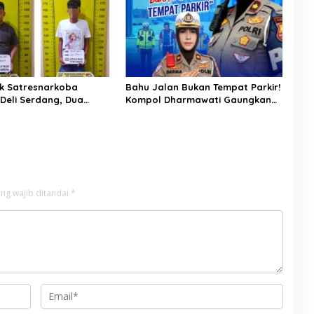
k Satresnarkoba
Bahu Jalan Bukan Tempat Parkir!
 Deli Serdang, Dua
Kompol Dharmawati Gaungkan
 Sabu di Pagar Merbau
Pesan Keselamatan, Satu
Kelalaian Bisa Berujung Maut
ng wajib ditandai
*