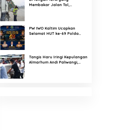
Membakar Jalan Tol,
Sentuhan Kemanusiaan
Kompol Dharmawati Sejukkan
Hati Para Sopir Truk
PW IWO Kaltim Ucapkan
Selamat HUT ke-69 Polda
Kaltim, Soroti Pentingnya
Sinergi Polisi dan Media
Tangis Haru Iringi Kepulangan
Almarhum Andi Paliwangi,
Camat Patampanua
Muhammad Ja’far Turun
Langsung Mengangkat
Jenazah di Rumah Duka