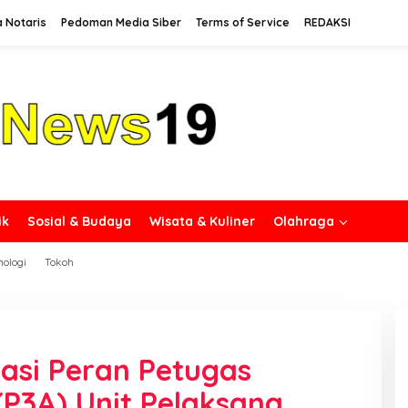
a Notaris
Pedoman Media Siber
Terms of Service
REDAKSI
ik
Sosial & Budaya
Wisata & Kuliner
Olahraga
nologi
Tokoh
iasi Peran Petugas
(P3A) Unit Pelaksana