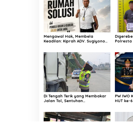
Mengawal Hak, Membela
Digerebe
Keadilan: Kiprah ADV. Sugiyono
Polresta
Bersama Rumah Solusi
Pengedar
Dibekuk
Di Tengah Terik yang Membakar
PW IWO K
Jalan Tol, Sentuhan
HUT ke-6
Kemanusiaan Kompol
Pentingny
Dharmawati Sejukkan Hati Para
Media
Sopir Truk