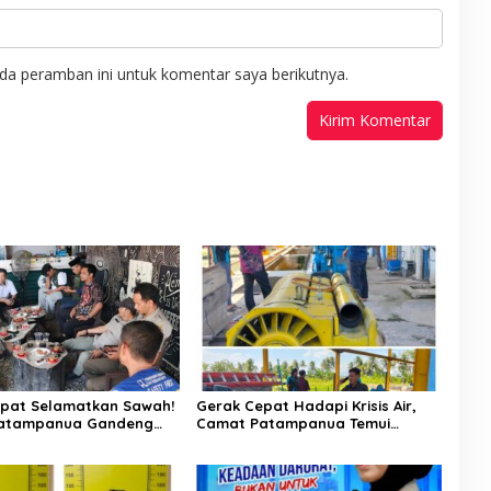
da peramban ini untuk komentar saya berikutnya.
pat Selamatkan Sawah!
Gerak Cepat Hadapi Krisis Air,
atampanua Gandeng
Camat Patampanua Temui
ian Bahas Solusi Debit
Manajemen PLTM Demi
si Watang Sawitto
Selamatkan Ribuan Hektare
Sawah Warga