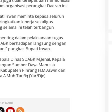
juga tidak terlepas dari harmonisasi
lam organisasi perangkat Daerah ini.
pati Irwan meminta kepada seluruh
ingkatkan kinerja sekaligus
g selama ini telah terbangun.
ni penting dalam pelaksanaan tugas
n SDABK berhadapan langsung dengan
ni” pungkas Bupati Irwan.
Kepala Dinas SDABK M.Jenal, Kepala
angan Sumber Daya Manusia
Kabupaten Pinrang H.M.Aswin dan
 A.Muh.Taufiq (Yar/Dje).
kuti Kami