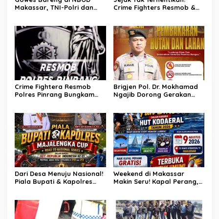
Makassar, TNI-Polri dan
Crime Fighters Resmob &
Warga Kompak Perkuat
Kamneg Sat Intelkam
Sinergitas
Polres Pinrang Berhasil
Bekuk Pelaku Pembunuhan
di Jalan Macan, Apresiasi
Mengalir Untuk Ipda Ahmad
Haris dan Aiptu Syahrir,
Kerja Senyap Polisi
Berbuah Pengungkapan
Kasus Menonjol
Crime Fightera Resmob
Brigjen Pol. Dr. Mokhamad
Polres Pinrang Bungkam
Ngajib Dorong Gerakan
Pelarian Pelaku
STOP Karhutla: Jaga
Pembunuhan : Apresiasi
Hutan, Jaga Kehidupan
Mengalir Untuk Tim Buser
Ipda Ahmad Haris
Dari Desa Menuju Nasional!
Weekend di Makassar
Piala Bupati & Kapolres
Makin Seru! Kapal Perang,
Majalengka Cup 2026 Buru
Fun Bike dan Atraksi
Bibit-Bibit Juara
Menanti di Kodaeral VI