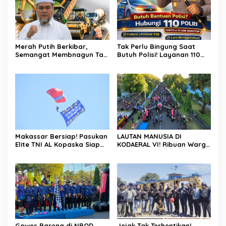
Merah Putih Berkibar,
Tak Perlu Bingung Saat
Semangat Membnagun Tak
Butuh Polisi! Layanan 110
Pernah Padam! H.Abdul
Polri Siap Hadir 24 Jam,
Muthalib: 81 Tahun
Gratis Untuk Masyarakat
Indonesia Merdeka,
Saatnya Terus Berkarya
Untuk Negeri
Makassar Bersiap! Pasukan
LAUTAN MANUSIA DI
Elite TNI AL Kopaska Siap
KODAERAL VI! Ribuan Warga
Pamer Ketangkasan di
Makassar Serbu NBOD
Langit Kota
2026, KRI Golok hingga
Atraksi Kopaska Jadi
Magnet
Gowes Bareng di NBOD
Jejak Tak Terhentikan!