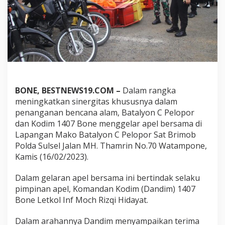
s
,
B
r
i
m
o
b
D
a
BONE, BESTNEWS19.COM –
Dalam rangka
n
meningkatkan sinergitas khususnya dalam
K
penanganan bencana alam, Batalyon C Pelopor
o
d
dan Kodim 1407 Bone menggelar apel bersama di
i
Lapangan Mako Batalyon C Pelopor Sat Brimob
m
Polda Sulsel Jalan MH. Thamrin No.70 Watampone,
1
Kamis (16/02/2023).
4
0
7
Dalam gelaran apel bersama ini bertindak selaku
B
pimpinan apel, Komandan Kodim (Dandim) 1407
o
Bone Letkol Inf Moch Rizqi Hidayat.
n
e
Dalam arahannya Dandim menyampaikan terima
G