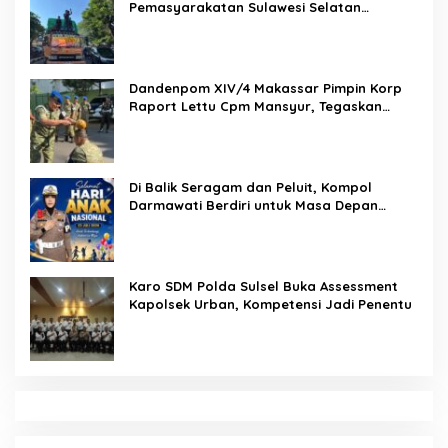
Pemasyarakatan Sulawesi Selatan
Lakukan Reformasi Total Tata Kelola
Pemasyarakatan
Dandenpom XIV/4 Makassar Pimpin Korp
Raport Lettu Cpm Mansyur, Tegaskan
Prajurit Harus Loyal dan Berintegritas
Di Balik Seragam dan Peluit, Kompol
Darmawati Berdiri untuk Masa Depan
Bangsa: Hari Anak Nasional 2026 Jadi
Seruan Lindungi Generasi Indonesia
Karo SDM Polda Sulsel Buka Assessment
Kapolsek Urban, Kompetensi Jadi Penentu