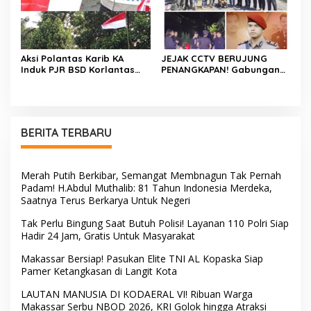
Aksi Polantas Karib KA
JEJAK CCTV BERUJUNG
Induk PJR BSD Korlantas
PENANGKAPAN! Gabungan
Polri Kompol
Resmob–Kamneg Polres
Darmawati.SE.MM.MH
Pinrang Bongkar Kasus
bersama Personilnya
Maut Jl Macan, Terduga
Membagikan Bendera
Pelaku Dibekuk di
Merah Putih Berserta
Batulappa
BERITA TERBARU
Tiangnya
Merah Putih Berkibar, Semangat Membnagun Tak Pernah
Padam! H.Abdul Muthalib: 81 Tahun Indonesia Merdeka,
Saatnya Terus Berkarya Untuk Negeri
Tak Perlu Bingung Saat Butuh Polisi! Layanan 110 Polri Siap
Hadir 24 Jam, Gratis Untuk Masyarakat
Makassar Bersiap! Pasukan Elite TNI AL Kopaska Siap
Pamer Ketangkasan di Langit Kota
LAUTAN MANUSIA DI KODAERAL VI! Ribuan Warga
Makassar Serbu NBOD 2026, KRI Golok hingga Atraksi