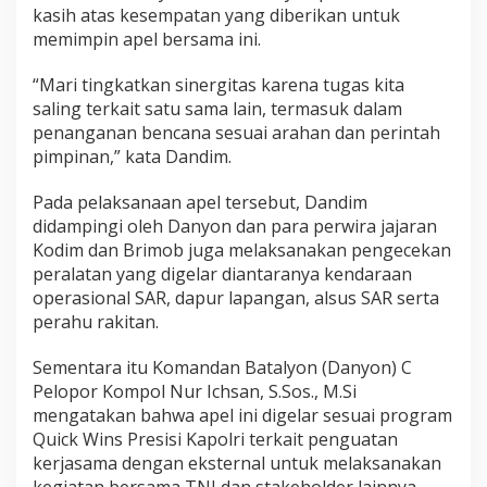
e
kasih atas kesempatan yang diberikan untuk
l
memimpin apel bersama ini.
a
r
“Mari tingkatkan sinergitas karena tugas kita
A
saling terkait satu sama lain, termasuk dalam
p
e
penanganan bencana sesuai arahan dan perintah
l
pimpinan,” kata Dandim.
B
e
Pada pelaksanaan apel tersebut, Dandim
r
didampingi oleh Danyon dan para perwira jajaran
s
a
Kodim dan Brimob juga melaksanakan pengecekan
m
peralatan yang digelar diantaranya kendaraan
a
operasional SAR, dapur lapangan, alsus SAR serta
perahu rakitan.
Sementara itu Komandan Batalyon (Danyon) C
Pelopor Kompol Nur Ichsan, S.Sos., M.Si
mengatakan bahwa apel ini digelar sesuai program
Quick Wins Presisi Kapolri terkait penguatan
kerjasama dengan eksternal untuk melaksanakan
kegiatan bersama TNI dan stakeholder lainnya