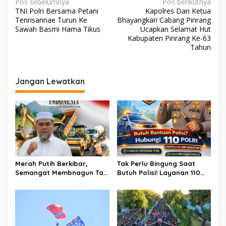
N
Pos sebelumnya
Pos berikutnya
TNI Polri Bersama Petani
Kapolres Dan Ketua
a
Tenrisannae Turun Ke
Bhayangkari Cabang Pinrang
v
Sawah Basmi Hama Tikus
Ucapkan Selamat Hut
Kabupaten Pinrang Ke-63
i
Tahun
g
a
Jangan Lewatkan
s
i
p
o
s
Merah Putih Berkibar,
Tak Perlu Bingung Saat
Semangat Membnagun Tak
Butuh Polisi! Layanan 110
Pernah Padam! H.Abdul
Polri Siap Hadir 24 Jam,
Muthalib: 81 Tahun
Gratis Untuk Masyarakat
Indonesia Merdeka,
Saatnya Terus Berkarya
Untuk Negeri