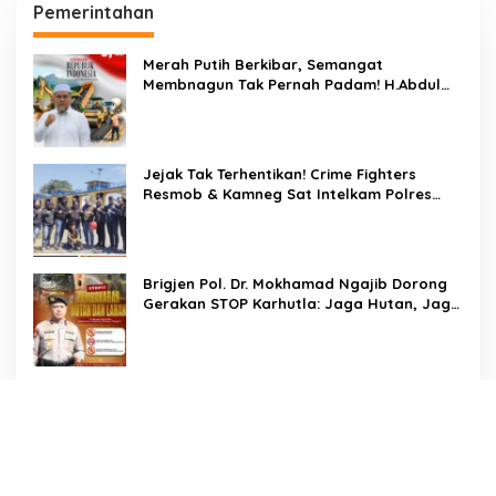
Pemerintahan
Merah Putih Berkibar, Semangat
Membnagun Tak Pernah Padam! H.Abdul
Muthalib: 81 Tahun Indonesia Merdeka,
Saatnya Terus Berkarya Untuk Negeri
Jejak Tak Terhentikan! Crime Fighters
Resmob & Kamneg Sat Intelkam Polres
Pinrang Berhasil Bekuk Pelaku
Pembunuhan di Jalan Macan, Apresiasi
Mengalir Untuk Ipda Ahmad Haris dan
Aiptu Syahrir, Kerja Senyap Polisi Berbuah
Brigjen Pol. Dr. Mokhamad Ngajib Dorong
Pengungkapan Kasus Menonjol
Gerakan STOP Karhutla: Jaga Hutan, Jaga
Kehidupan
Dari Desa Menuju Nasional! Piala Bupati &
Kapolres Majalengka Cup 2026 Buru Bibit-
Bibit Juara