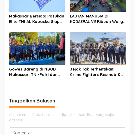
Makassar Bersiap! Pasukan
LAUTAN MANUSIA DI
Elite TNI AL Kopaska Siap
KODAERAL VI! Ribuan Warga
Pamer Ketangkasan di
Makassar Serbu NBOD
Langit Kota
2026, KRI Golok hingga
Atraksi Kopaska Jadi
Magnet
Gowes Bareng di NBOD
Jejak Tak Terhentikan!
Makassar, TNI-Polri dan
Crime Fighters Resmob &
Warga Kompak Perkuat
Kamneg Sat Intelkam
Sinergitas
Polres Pinrang Berhasil
Bekuk Pelaku Pembunuhan
di Jalan Macan, Apresiasi
Tinggalkan Balasan
Mengalir Untuk Ipda Ahmad
Haris dan Aiptu Syahrir,
Kerja Senyap Polisi
Alamat email Anda tidak akan dipublikasikan.
Ruas yang wajib
Berbuah Pengungkapan
ditandai
*
Kasus Menonjol