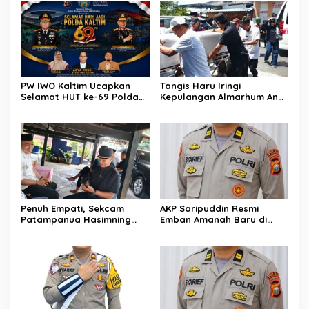
Kelalaian Bisa Berujung
Sejukkan Hati Para Sopir
Maut
Truk
PW IWO Kaltim Ucapkan
Tangis Haru Iringi
Selamat HUT ke-69 Polda
Kepulangan Almarhum Andi
Kaltim, Soroti Pentingnya
Paliwangi, Camat
Sinergi Polisi dan Media
Patampanua Muhammad
Ja’far Turun Langsung
Mengangkat Jenazah di
Rumah Duka
Penuh Empati, Sekcam
AKP Saripuddin Resmi
Patampanua Hasimning
Emban Amanah Baru di
Melayat ke Rumah Duka
Bidpropam Polda Sulsel,
Andi Paliwangi, Hadir
Tinggalkan Jejak
Menguatkan Keluarga Yang
Pengabdian di Polres Barru
Berduka