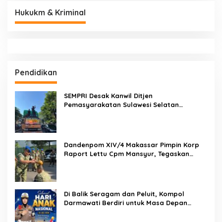
Hukukm & Kriminal
Pendidikan
SEMPRI Desak Kanwil Ditjen
Pemasyarakatan Sulawesi Selatan
Lakukan Reformasi Total Tata Kelola
Pemasyarakatan
Dandenpom XIV/4 Makassar Pimpin Korp
Raport Lettu Cpm Mansyur, Tegaskan
Prajurit Harus Loyal dan Berintegritas
Di Balik Seragam dan Peluit, Kompol
Darmawati Berdiri untuk Masa Depan
Bangsa: Hari Anak Nasional 2026 Jadi
Seruan Lindungi Generasi Indonesia