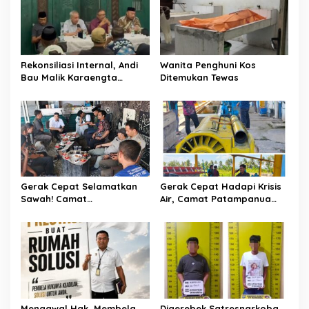
p
o
s
Rekonsiliasi Internal, Andi
Wanita Penghuni Kos
Bau Malik Karaengta
Ditemukan Tewas
Tukkajanangngang Gelar
Pertemuan Darurat Tokoh
Adat Gowa
Gerak Cepat Selamatkan
Gerak Cepat Hadapi Krisis
Sawah! Camat
Air, Camat Patampanua
Patampanua Gandeng
Temui Manajemen PLTM
Kementerian Bahas Solusi
Demi Selamatkan Ribuan
Debit Air Irigasi Watang
Hektare Sawah Warga
Sawitto Menulis
Mengawal Hak, Membela
Digerebek Satresnarkoba