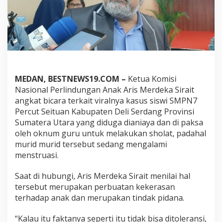
a
s
u
s
S
i
s
w
i
MEDAN, BESTNEWS19.COM –
Ketua Komisi
d
Nasional Perlindungan Anak Aris Merdeka Sirait
i
angkat bicara terkait viralnya kasus siswi SMPN7
P
Percut Seituan Kabupaten Deli Serdang Provinsi
e
r
Sumatera Utara yang diduga dianiaya dan di paksa
c
oleh oknum guru untuk melakukan sholat, padahal
u
murid murid tersebut sedang mengalami
t
menstruasi.
S
u
m
Saat di hubungi, Aris Merdeka Sirait menilai hal
u
tersebut merupakan perbuatan kekerasan
t
terhadap anak dan merupakan tindak pidana.
B
e
“Kalau itu faktanya seperti itu tidak bisa ditoleransi,
n