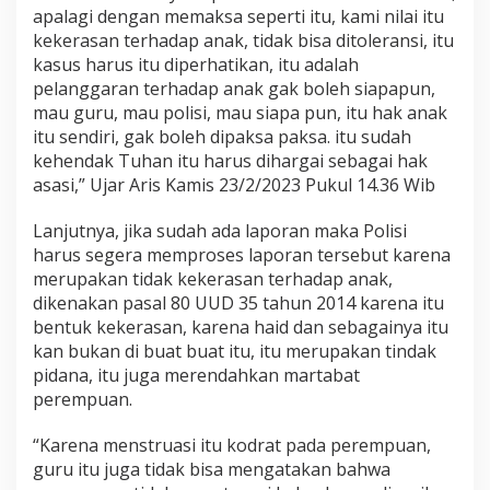
t
apalagi dengan memaksa seperti itu, kami nilai itu
u
kekerasan terhadap anak, tidak bisa ditoleransi, itu
k
kasus harus itu diperhatikan, itu adalah
K
pelanggaran terhadap anak gak boleh siapapun,
e
k
mau guru, mau polisi, mau siapa pun, itu hak anak
e
itu sendiri, gak boleh dipaksa paksa. itu sudah
r
kehendak Tuhan itu harus dihargai sebagai hak
a
asasi,” Ujar Aris Kamis 23/2/2023 Pukul 14.36 Wib
s
a
n
Lanjutnya, jika sudah ada laporan maka Polisi
K
harus segera memproses laporan tersebut karena
e
merupakan tidak kekerasan terhadap anak,
p
dikenakan pasal 80 UUD 35 tahun 2014 karena itu
a
bentuk kekerasan, karena haid dan sebagainya itu
d
a
kan bukan di buat buat itu, itu merupakan tindak
A
pidana, itu juga merendahkan martabat
n
perempuan.
a
k
“Karena menstruasi itu kodrat pada perempuan,
H
a
guru itu juga tidak bisa mengatakan bahwa
r