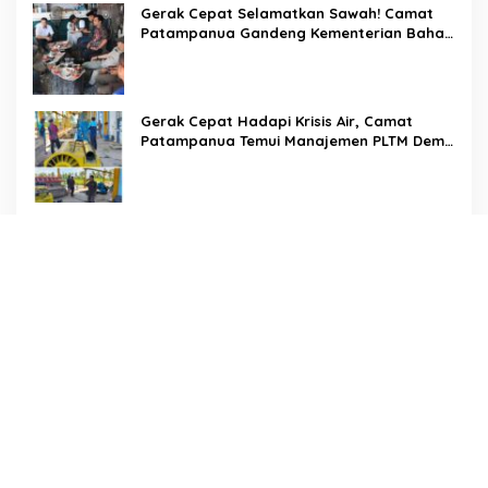
Gerak Cepat Selamatkan Sawah! Camat
Patampanua Gandeng Kementerian Bahas
Solusi Debit Air Irigasi Watang Sawitto
Menulis
Gerak Cepat Hadapi Krisis Air, Camat
Patampanua Temui Manajemen PLTM Demi
Selamatkan Ribuan Hektare Sawah Warga
Di Tengah Terik yang Membakar Jalan Tol,
Sentuhan Kemanusiaan Kompol
Dharmawati Sejukkan Hati Para Sopir Truk
PW IWO Kaltim Ucapkan Selamat HUT ke-
69 Polda Kaltim, Soroti Pentingnya Sinergi
Polisi dan Media