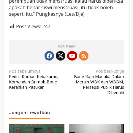
perempuan tidak menstruasi kalau harus diperiksa
u
apakah benar siswi menstruasi, itu tidak boleh
s
seperti itu,” Pungkasnya (Les/Dje).
d
i
P
Post Views:
247
i
d
a
Ikuti Kami
n
a
N
Pos sebelumnya
Pos berikutnya
Peduli Korban Kebakaran,
Bane Raja Manalu: Dalam
a
Komandan Brimob Bone
Meraih WBK dan WBBM,
v
Kerahkan Pasukan
Persepsi Publik Harus
Dibenahi
i
g
a
Jangan Lewatkan
s
i