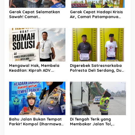
Gerak Cepat Selamatkan
Gerak Cepat Hadapi Krisis
Sawah! Camat
Air, Camat Patampanua
Patampanua Gandeng
Temui Manajemen PLTM
Kementerian Bahas Solusi
Demi Selamatkan Ribuan
Debit Air Irigasi Watang
Hektare Sawah Warga
Sawitto Menulis
Mengawal Hak, Membela
Digerebek Satresnarkoba
Keadilan: Kiprah ADV.
Polresta Deli Serdang, Dua
Sugiyono Bersama Rumah
Pengedar Sabu di Pagar
Solusi
Merbau Dibekuk
Bahu Jalan Bukan Tempat
Di Tengah Terik yang
Parkir! Kompol Dharmawati
Membakar Jalan Tol,
Gaungkan Pesan
Sentuhan Kemanusiaan
Keselamatan, Satu
Kompol Dharmawati