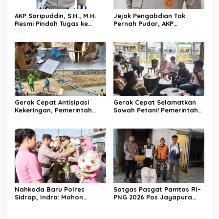
AKP Saripuddin, S.H., M.H.
Jejak Pengabdian Tak
Resmi Pindah Tugas ke
Pernah Pudar, AKP
Bidpropam Polda Sulsel
Saripuddin Tinggalkan
Polres Barru dengan
Segudang Prestasi, Kini
Mengemban Amanah Baru
di Bidpropam Polda Sulsel
Gerak Cepat Antisipasi
Gerak Cepat Selamatkan
Kekeringan, Pemerintah
Sawah Petani! Pemerintah
Kecamatan Patampanua
Kecamatan Patampanua,
dan Kelurahan Benteng
DPRD, dan Tokoh
Selamatkan Sawah Warga
Masyarakat Bersatu
Hadapi Ancaman
Kekeringan di Kelurahan
Benteng
Nahkoda Baru Polres
Satgas Pasgat Pamtas RI–
Sidrap, Indra: Mohon
PNG 2026 Pos Jayapura
Dukungan dan Kerjasama
Gagalkan Penyelundupan
Seluruh Personel
Ganja Melalui Jalur Kargo