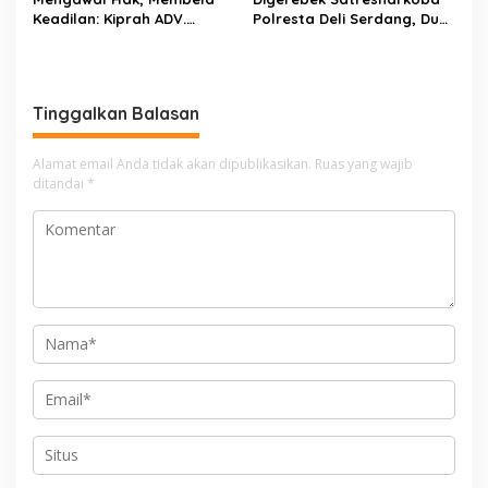
Keadilan: Kiprah ADV.
Polresta Deli Serdang, Dua
Sugiyono Bersama Rumah
Pengedar Sabu di Pagar
Solusi
Merbau Dibekuk
Tinggalkan Balasan
Alamat email Anda tidak akan dipublikasikan.
Ruas yang wajib
ditandai
*