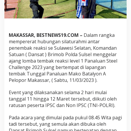
B
e
r
t
a
n
d
MAKASSAR, BESTNEWS19.COM –
Dalam rangka
i
mempererat hubungan silaturahmi antar
n
penembak reaksi se Sulawesi Selatan, Komandan
g
Satuan ( Dansat ) Brimob Polda Sulsel menggelar
d
ajang lomba tembak reaksi level 1 Panaluan Steel
i
A
Challenge 2023 yang bertempat di lapangan
j
tembak Tunggal Panaluan Mako Batalyon A
a
Pelopor Makassar, ( Sabtu, 11/03/2023 ).
n
g
Event yang dilaksanakan selama 2 hari mulai
T
e
tanggal 11 hingga 12 Maret tersebut, diikuti oleh
m
ratusan peserta IPSC dan Non IPSC (TNI-POLRI).
b
a
Pada acara yang dimulai pada pukul 08.45 Wita pagi
k
tadi tersebut, yang semula akan dibuka oleh
R
e
Dansat Brimob Sulsel namun bertepatan dengan