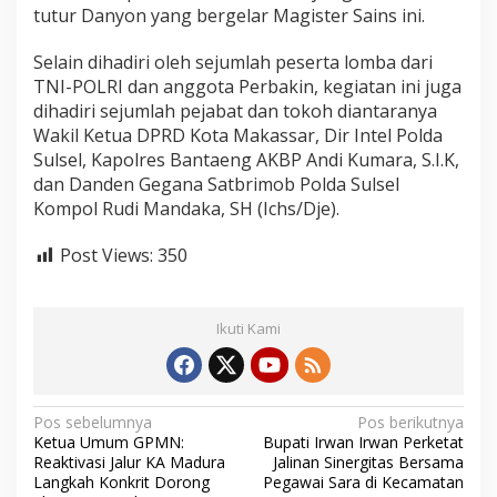
tutur Danyon yang bergelar Magister Sains ini.
Selain dihadiri oleh sejumlah peserta lomba dari
TNI-POLRI dan anggota Perbakin, kegiatan ini juga
dihadiri sejumlah pejabat dan tokoh diantaranya
Wakil Ketua DPRD Kota Makassar, Dir Intel Polda
Sulsel, Kapolres Bantaeng AKBP Andi Kumara, S.I.K,
dan Danden Gegana Satbrimob Polda Sulsel
Kompol Rudi Mandaka, SH (Ichs/Dje).
Post Views:
350
Ikuti Kami
N
Pos sebelumnya
Pos berikutnya
Ketua Umum GPMN:
Bupati Irwan Irwan Perketat
a
Reaktivasi Jalur KA Madura
Jalinan Sinergitas Bersama
v
Langkah Konkrit Dorong
Pegawai Sara di Kecamatan