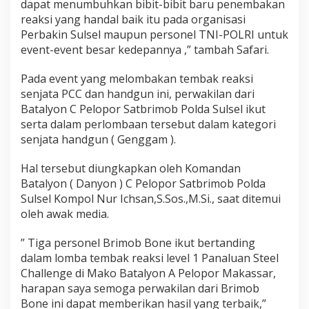
dapat menumbuhkan bibit-bibit baru penembakan
h
reaksi yang handal baik itu pada organisasi
a
Perbakin Sulsel maupun personel TNI-POLRI untuk
l
l
event-event besar kedepannya ,” tambah Safari.
e
n
Pada event yang melombakan tembak reaksi
g
senjata PCC dan handgun ini, perwakilan dari
e
Batalyon C Pelopor Satbrimob Polda Sulsel ikut
2
0
serta dalam perlombaan tersebut dalam kategori
2
senjata handgun ( Genggam ).
3
Hal tersebut diungkapkan oleh Komandan
Batalyon ( Danyon ) C Pelopor Satbrimob Polda
Sulsel Kompol Nur Ichsan,S.Sos.,M.Si., saat ditemui
oleh awak media.
” Tiga personel Brimob Bone ikut bertanding
dalam lomba tembak reaksi level 1 Panaluan Steel
Challenge di Mako Batalyon A Pelopor Makassar,
harapan saya semoga perwakilan dari Brimob
Bone ini dapat memberikan hasil yang terbaik,”