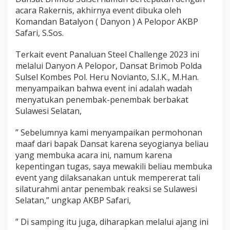
a
acara Rakernis, akhirnya event dibuka oleh
k
Komandan Batalyon ( Danyon ) A Pelopor AKBP
s
Safari, S.Sos.
i
T
u
Terkait event Panaluan Steel Challenge 2023 ini
n
melalui Danyon A Pelopor, Dansat Brimob Polda
g
Sulsel Kombes Pol. Heru Novianto, S.I.K., M.Han.
g
menyampaikan bahwa event ini adalah wadah
a
l
menyatukan penembak-penembak berbakat
P
Sulawesi Selatan,
a
n
” Sebelumnya kami menyampaikan permohonan
a
maaf dari bapak Dansat karena seyogianya beliau
l
u
yang membuka acara ini, namum karena
a
kepentingan tugas, saya mewakili beliau membuka
n
event yang dilaksanakan untuk mempererat tali
S
silaturahmi antar penembak reaksi se Sulawesi
t
Selatan,” ungkap AKBP Safari,
e
e
l
” Di samping itu juga, diharapkan melalui ajang ini
C