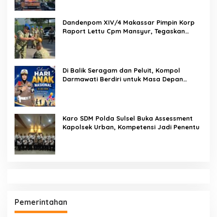
Pemasyarakatan
Dandenpom XIV/4 Makassar Pimpin Korp
Raport Lettu Cpm Mansyur, Tegaskan
Prajurit Harus Loyal dan Berintegritas
Di Balik Seragam dan Peluit, Kompol
Darmawati Berdiri untuk Masa Depan
Bangsa: Hari Anak Nasional 2026 Jadi
Seruan Lindungi Generasi Indonesia
Karo SDM Polda Sulsel Buka Assessment
Kapolsek Urban, Kompetensi Jadi Penentu
Pemerintahan