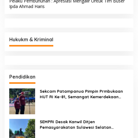
Pelaku Pembunuhan : Apresiasi Mengalir Untuk Tim Buser
Ipda Ahmad Haris
Hukukm & Kriminal
Pendidikan
Sekcam Patampanua Pimpin Prmbukaan
HUT RI Ke-81, Semangat Kemerdekaan
Berkobar di Maccirinna
SEMPRI Desak Kanwil Ditjen
Pemasyarakatan Sulawesi Selatan
Lakukan Reformasi Total Tata Kelola