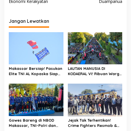
Ekonomi Kerakyatan
Duampanua
i
g
a
Jangan Lewatkan
s
i
p
o
s
Makassar Bersiap! Pasukan
LAUTAN MANUSIA DI
Elite TNI AL Kopaska Siap
KODAERAL VI! Ribuan Warga
Pamer Ketangkasan di
Makassar Serbu NBOD
Langit Kota
2026, KRI Golok hingga
Atraksi Kopaska Jadi
Magnet
Gowes Bareng di NBOD
Jejak Tak Terhentikan!
Makassar, TNI-Polri dan
Crime Fighters Resmob &
Warga Kompak Perkuat
Kamneg Sat Intelkam