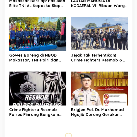
Makassar Bersiap! Pasukan
LAUTAN MANUSIA DI
Elite TNI AL Kopaska Siap
KODAERAL VI! Ribuan Warga
Pamer Ketangkasan di
Makassar Serbu NBOD
Langit Kota
2026, KRI Golok hingga
Atraksi Kopaska Jadi
Magnet
Gowes Bareng di NBOD
Jejak Tak Terhentikan!
Makassar, TNI-Polri dan
Crime Fighters Resmob &
Warga Kompak Perkuat
Kamneg Sat Intelkam
Sinergitas
Polres Pinrang Berhasil
Bekuk Pelaku Pembunuhan
di Jalan Macan, Apresiasi
Mengalir Untuk Ipda Ahmad
Haris dan Aiptu Syahrir,
Kerja Senyap Polisi
Berbuah Pengungkapan
Kasus Menonjol
Crime Fightera Resmob
Brigjen Pol. Dr. Mokhamad
Polres Pinrang Bungkam
Ngajib Dorong Gerakan
Pelarian Pelaku
STOP Karhutla: Jaga
Pembunuhan : Apresiasi
Hutan, Jaga Kehidupan
Mengalir Untuk Tim Buser
Ipda Ahmad Haris