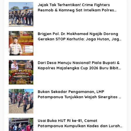
Jejak Tak Terhentikan! Crime Fighters
Resmob & Kamneg Sat Intelkam Polres
Pinrang Berhasil Bekuk Pelaku
Pembunuhan di Jalan Macan, Apresiasi
Mengalir Untuk Ipda Ahmad Haris dan
Aiptu Syahrir, Kerja Senyap Polisi Berbuah
Brigjen Pol. Dr. Mokhamad Ngajib Dorong
Pengungkapan Kasus Menonjol
Gerakan STOP Karhutla: Jaga Hutan, Jaga
Kehidupan
Dari Desa Menuju Nasional! Piala Bupati &
Kapolres Majalengka Cup 2026 Buru Bibit-
Bibit Juara
Bukan Sekadar Pengamanan, LMP
Patampanua Tunjukkan Wajah Sinergitas di
Pembukaan HUT RI ke-81
Usai Buka HUT RI ke-81, Camat
Patampanua Kumpulkan Kades dan Lurah:
Arahan Tegas Dibumbui Canda, Semua