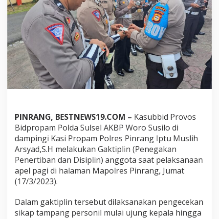
r
e
s
P
i
n
r
a
n
g
D
i
l
PINRANG, BESTNEWS19.COM –
Kasubbid Provos
a
Bidpropam Polda Sulsel AKBP Woro Susilo di
n
j
dampingi Kasi Propam Polres Pinrang Iptu Muslih
u
Arsyad,S.H melakukan Gaktiplin (Penegakan
t
Penertiban dan Disiplin) anggota saat pelaksanaan
k
apel pagi di halaman Mapolres Pinrang, Jumat
a
(17/3/2023).
n
P
e
Dalam gaktiplin tersebut dilaksanakan pengecekan
m
sikap tampang personil mulai ujung kepala hingga
e