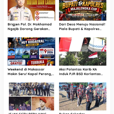
p
o
s
Brigjen Pol. Dr. Mokhamad
Dari Desa Menuju Nasional!
Ngajib Dorong Gerakan
Piala Bupati & Kapolres
STOP Karhutla: Jaga
Majalengka Cup 2026 Buru
Hutan, Jaga Kehidupan
Bibit-Bibit Juara
Weekend di Makassar
Aksi Polantas Karib KA
Makin Seru! Kapal Perang,
Induk PJR BSD Korlantas
Fun Bike dan Atraksi
Polri Kompol
Menanti di Kodaeral VI
Darmawati.SE.MM.MH
bersama Personilnya
Membagikan Bendera
Merah Putih Berserta
Tiangnya