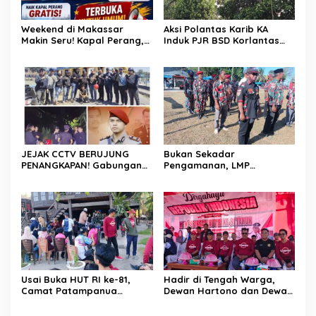
Weekend di Makassar
Aksi Polantas Karib KA
Makin Seru! Kapal Perang,
Induk PJR BSD Korlantas
Fun Bike dan Atraksi
Polri Kompol
Menanti di Kodaeral VI
Darmawati.SE.MM.MH
bersama Personilnya
Membagikan Bendera
Merah Putih Berserta
Tiangnya
JEJAK CCTV BERUJUNG
Bukan Sekadar
PENANGKAPAN! Gabungan
Pengamanan, LMP
Resmob–Kamneg Polres
Patampanua Tunjukkan
Pinrang Bongkar Kasus
Wajah Sinergitas di
Maut Jl Macan, Terduga
Pembukaan HUT RI ke-81
Pelaku Dibekuk di
Batulappa
Usai Buka HUT RI ke-81,
Hadir di Tengah Warga,
Camat Patampanua
Dewan Hartono dan Dewan
Kumpulkan Kades dan
Hilman Beri Dukungan
Lurah: Arahan Tegas
Penuh Puncak Perayaan