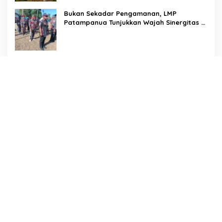
Bukan Sekadar Pengamanan, LMP
Patampanua Tunjukkan Wajah Sinergitas di
Pembukaan HUT RI ke-81
Usai Buka HUT RI ke-81, Camat
Patampanua Kumpulkan Kades dan Lurah:
Arahan Tegas Dibumbui Canda, Semua
Fokus Mendengar!
Hadir di Tengah Warga, Dewan Hartono
dan Dewan Hilman Beri Dukungan Penuh
Puncak Perayaan HUT RI ke-81 di
Maccirinna