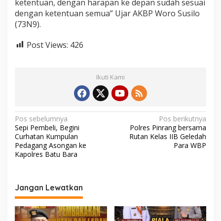
ketentuan, dengan harapan ke depan sudah sesuai
dengan ketentuan semua” Ujar AKBP Woro Susilo
(73N9).
Post Views:
426
Ikuti Kami
N
Pos sebelumnya
Pos berikutnya
Sepi Pembeli, Begini
Polres Pinrang bersama
a
Curhatan Kumpulan
Rutan Kelas IIB Geledah
v
Pedagang Asongan ke
Para WBP
Kapolres Batu Bara
i
g
a
Jangan Lewatkan
s
i