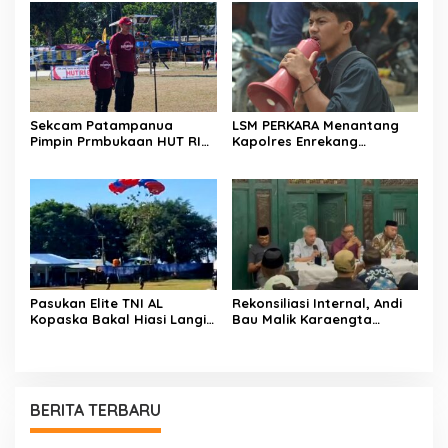
Dibumbui Canda, Semua
HUT RI ke-81 di Maccirinna
Fokus Mendengar!
Sekcam Patampanua
LSM PERKARA Menantang
Pimpin Prmbukaan HUT RI
Kapolres Enrekang
Ke-81, Semangat
Melakukan Penindakan
Kemerdekaan Berkobar di
Terhadap Kelangkaan Dan
Maccirinna
Lonjakan Harga gas elpiji 3
kg Di Kabupaten Enrekang
Pasukan Elite TNI AL
Rekonsiliasi Internal, Andi
Kopaska Bakal Hiasi Langit
Bau Malik Karaengta
Makassar di Event NBOD
Tukkajanangngang Gelar
Kodaeral VI
Pertemuan Darurat Tokoh
Adat Gowa
BERITA TERBARU