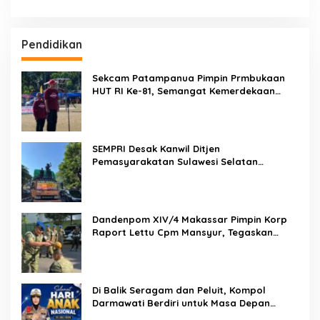
Pendidikan
Sekcam Patampanua Pimpin Prmbukaan
HUT RI Ke-81, Semangat Kemerdekaan
Berkobar di Maccirinna
SEMPRI Desak Kanwil Ditjen
Pemasyarakatan Sulawesi Selatan
Lakukan Reformasi Total Tata Kelola
Pemasyarakatan
Dandenpom XIV/4 Makassar Pimpin Korp
Raport Lettu Cpm Mansyur, Tegaskan
Prajurit Harus Loyal dan Berintegritas
Di Balik Seragam dan Peluit, Kompol
Darmawati Berdiri untuk Masa Depan
Bangsa: Hari Anak Nasional 2026 Jadi