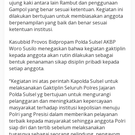
ujung kaki antara lain Rambut dan penggunaan
r
Gampol yang benar sesuai ketentuan. Kegiatan ini
i
k
dilakukan bertujuan untuk membiasakan anggota
s
berpenampilan yang baik dan benar sesuai
a
ketentuan institusi.
a
n
Kasubbid Provos Bidpropam Polda Sulsel AKBP
G
a
Woro Susilo menegaskan bahwa kegiatan gaktiplin
k
kepada anggota akan rutin dilakukan sebagai
t
bentuk penanaman sikap disiplin pribadi kepada
i
setiap anggota.
b
l
i
“Kegiatan ini atas perintah Kapolda Sulsel untuk
n
melaksanakan Gaktiplin Seluruh Polres Jajaran
o
Polda Sulsel yg bertujuan untuk mengurangi
l
pelanggaran dan meningkatkan kepercayaan
e
h
masyarakat terhadap institusi kepolisian menuju
S
Polri yang Presisi dalam memberikan pelayanan
u
terbaik kepada masyarakat sehingga anggota Polri
b
siap diri dan tertib sebelum melaksanakan
b
tugasnya sebagai seorang pelindung, pengayom
i