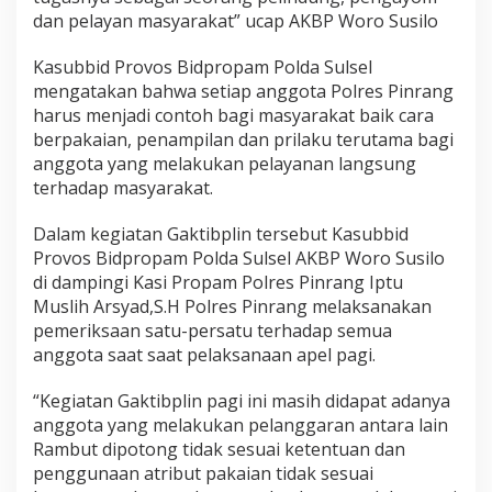
d
dan pelayan masyarakat” ucap AKBP Woro Susilo
B
i
Kasubbid Provos Bidpropam Polda Sulsel
d
mengatakan bahwa setiap anggota Polres Pinrang
P
harus menjadi contoh bagi masyarakat baik cara
r
o
berpakaian, penampilan dan prilaku terutama bagi
p
anggota yang melakukan pelayanan langsung
a
terhadap masyarakat.
m
P
Dalam kegiatan Gaktibplin tersebut Kasubbid
o
l
Provos Bidpropam Polda Sulsel AKBP Woro Susilo
d
di dampingi Kasi Propam Polres Pinrang Iptu
a
Muslih Arsyad,S.H Polres Pinrang melaksanakan
S
pemeriksaan satu-persatu terhadap semua
u
l
anggota saat saat pelaksanaan apel pagi.
s
e
“Kegiatan Gaktibplin pagi ini masih didapat adanya
l
anggota yang melakukan pelanggaran antara lain
Rambut dipotong tidak sesuai ketentuan dan
penggunaan atribut pakaian tidak sesuai