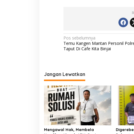
I
N
Pos sebelumnya
Temu Kangen Mantan Personil Polr
a
Taput Di Cafe Kita Binjai
v
i
g
Jangan Lewatkan
a
s
i
p
o
s
Mengawal Hak, Membela
Digerebe