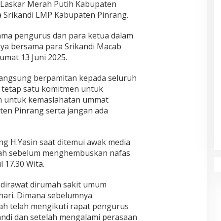
 Laskar Merah Putih Kabupaten
 Srikandi LMP Kabupaten Pinrang.
ama pengurus dan para ketua dalam
a bersama para Srikandi Macab
mat 13 Juni 2025.
langsung berpamitan kepada seluruh
 tetap satu komitmen untuk
an untuk kemaslahatan ummat
en Pinrang serta jangan ada
g H.Yasin saat ditemui awak media
ah sebelum menghembuskan nafas
 17.30 Wita.
t dirawat dirumah sakit umum
hari. Dimana sebelumnya
ah telah mengikuti rapat pengurus
ndi dan setelah mengalami perasaan