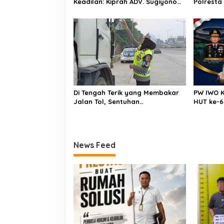
Keadilan: Kiprah ADV. Sugiyono
Polresta
Bersama Rumah Solusi
Pengedar
Dibekuk
Di Tengah Terik yang Membakar
PW IWO K
Jalan Tol, Sentuhan
HUT ke-6
Kemanusiaan Kompol
Pentingny
Dharmawati Sejukkan Hati Para
Media
Sopir Truk
News Feed