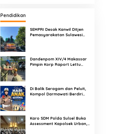
Pendidikan
SEMPRI Desak Kanwil Ditjen
Pemasyarakatan Sulawesi
Selatan Lakukan Reformasi
Total Tata Kelola
Pemasyarakatan
Dandenpom XIV/4 Makassar
Pimpin Korp Raport Lettu
Cpm Mansyur, Tegaskan
Prajurit Harus Loyal dan
Berintegritas
Di Balik Seragam dan Peluit,
Kompol Darmawati Berdiri
untuk Masa Depan Bangsa:
Hari Anak Nasional 2026 Jadi
Seruan Lindungi Generasi
Indonesia
Karo SDM Polda Sulsel Buka
Assessment Kapolsek Urban,
Kompetensi Jadi Penentu