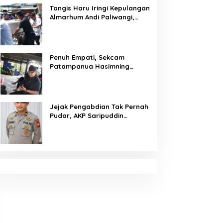
Tangis Haru Iringi Kepulangan
Almarhum Andi Paliwangi,
Camat Patampanua
Muhammad Ja’far Turun
Langsung Mengangkat
Jenazah di Rumah Duka
Penuh Empati, Sekcam
Patampanua Hasimning
Melayat ke Rumah Duka Andi
Paliwangi, Hadir Menguatkan
Keluarga Yang Berduka
Jejak Pengabdian Tak Pernah
Pudar, AKP Saripuddin
Tinggalkan Polres Barru
dengan Segudang Prestasi,
Kini Mengemban Amanah
Baru di Bidpropam Polda
Sulsel