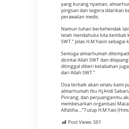
yang kurang nyaman, almarhum
a
m
pingsan dan segera dilarikan 
i
perawatan medis.
L
u
Namun tuhan berkehendak lain
p
telah mendahului kita kembali 
a
k
SWT.” Jelas H.M.Yasin sebagai
a
n
Semoga almarhumah ditempatk
A
dicintai Allah SWT dan dilapa
l
ditinggal diberi ketabahan ju
f
a
dari Allah SWT.”
t
i
Doa terbaik akan selalu kami 
h
almarhumah Ibu Hj.Andi Sabari
a
Pinrang, dan perjuanganmu ak
membesarkan organisasi Macab L
Alfatiha….”Tutup H.M.Yasi (Hms
Post Views:
501