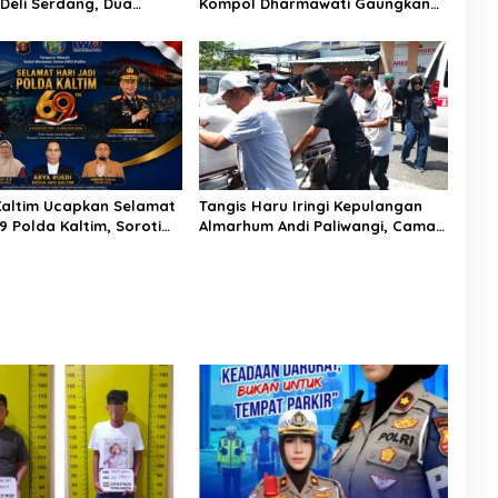
 Deli Serdang, Dua
Kompol Dharmawati Gaungkan
 Sabu di Pagar Merbau
Pesan Keselamatan, Satu
Kelalaian Bisa Berujung Maut
altim Ucapkan Selamat
Tangis Haru Iringi Kepulangan
9 Polda Kaltim, Soroti
Almarhum Andi Paliwangi, Camat
a Sinergi Polisi dan
Patampanua Muhammad Ja’far
Turun Langsung Mengangkat
Jenazah di Rumah Duka