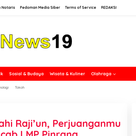
 Notaris
Pedoman Media Siber
Terms of Service
REDAKSI
ik
Sosial & Budaya
Wisata & Kuliner
Olahraga
nologi
Tokoh
Ilahi Raji’un, Perjuanganmu
acab LMP Pinrang