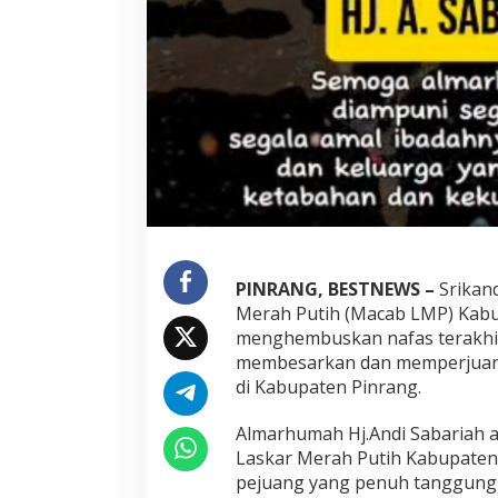
i
k
M
a
c
a
b
L
M
P
P
i
n
r
PINRANG, BESTNEWS –
Srikand
a
Merah Putih (Macab LMP) Kabu
n
g
menghembuskan nafas terakhir
A
membesarkan dan memperjuang
l
di Kabupaten Pinrang.
m
a
Almarhumah Hj.Andi Sabariah a
r
h
Laskar Merah Putih Kabupaten
u
pejuang yang penuh tanggung 
m