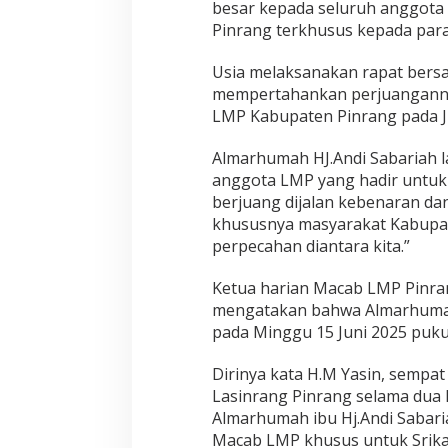
besar kepada seluruh anggota
a
Pinrang terkhusus kepada para
h
H
j
Usia melaksanakan rapat bers
.
mempertahankan perjuanganny
A
LMP Kabupaten Pinrang pada Ju
n
d
Almarhumah HJ.Andi Sabariah 
i
S
anggota LMP yang hadir untuk
a
berjuang dijalan kebenaran d
b
khususnya masyarakat Kabupat
a
perpecahan diantara kita.”
r
i
a
Ketua harian Macab LMP Pinran
h
mengatakan bahwa Almarhum
T
pada Minggu 15 Juni 2025 pukul
a
k
Dirinya kata H.M Yasin, sempa
A
k
Lasinrang Pinrang selama dua 
a
Almarhumah ibu Hj.Andi Sabari
n
Macab LMP khusus untuk Srika
K