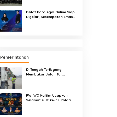
Diklat Paralegal Online Siap
Digelar, Kesempatan Emas
Tingkatkan Kompetensi
Bantuan Hukum dan Advokasi
Pemerintahan
Di Tengah Terik yang
Membakar Jalan Tol,
Sentuhan Kemanusiaan
Kompol Dharmawati Sejukkan
Hati Para Sopir Truk
PW IWO Kaltim Ucapkan
Selamat HUT ke-69 Polda
Kaltim, Soroti Pentingnya
Sinergi Polisi dan Media