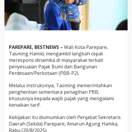
k
a
n
P
e
n
a
g
i
PAREPARE, BESTNEWS –
Wali Kota Parepare,
h
Tasming Hamid, mengambil langkah cepat
a
merespons dinamika di masyarakat terkait
n
penyesuaian Pajak Bumi dan Bangunan
P
B
Perdesaan/Perkotaan (PBB-P2).
B
,
Melalui instruksinya, Tasming memerintahkan
F
penghentian sementara penagihan PBB,
o
khususnya kepada wajib pajak yang mengalami
k
u
kenaikan tarif.
s
S
Kebijakan itu diumumkan oleh Penjabat Sekretaris
o
Daerah (Sekda) Parepare, Amarun Agung Hamka,
s
Rabu (20/8/2025).
i