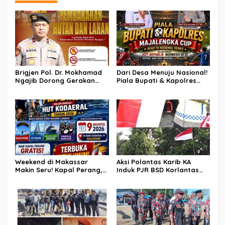
Brigjen Pol. Dr. Mokhamad
Dari Desa Menuju Nasional!
Ngajib Dorong Gerakan
Piala Bupati & Kapolres
STOP Karhutla: Jaga
Majalengka Cup 2026 Buru
Hutan, Jaga Kehidupan
Bibit-Bibit Juara
Weekend di Makassar
Aksi Polantas Karib KA
Makin Seru! Kapal Perang,
Induk PJR BSD Korlantas
Fun Bike dan Atraksi
Polri Kompol
Menanti di Kodaeral VI
Darmawati.SE.MM.MH
bersama Personilnya
Membagikan Bendera
Merah Putih Berserta
Tiangnya