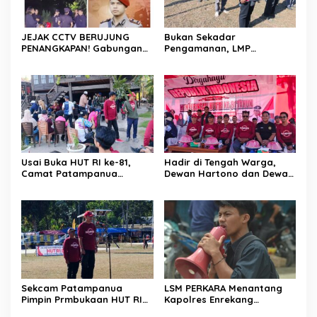
JEJAK CCTV BERUJUNG
Bukan Sekadar
PENANGKAPAN! Gabungan
Pengamanan, LMP
Resmob–Kamneg Polres
Patampanua Tunjukkan
Pinrang Bongkar Kasus
Wajah Sinergitas di
Maut Jl Macan, Terduga
Pembukaan HUT RI ke-81
Pelaku Dibekuk di
Batulappa
Usai Buka HUT RI ke-81,
Hadir di Tengah Warga,
Camat Patampanua
Dewan Hartono dan Dewan
Kumpulkan Kades dan
Hilman Beri Dukungan
Lurah: Arahan Tegas
Penuh Puncak Perayaan
Dibumbui Canda, Semua
HUT RI ke-81 di Maccirinna
Fokus Mendengar!
Sekcam Patampanua
LSM PERKARA Menantang
Pimpin Prmbukaan HUT RI
Kapolres Enrekang
Ke-81, Semangat
Melakukan Penindakan