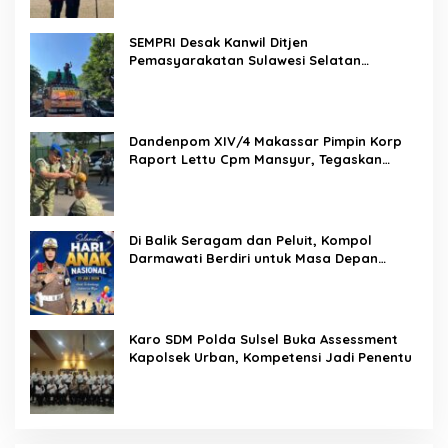
SEMPRI Desak Kanwil Ditjen
Pemasyarakatan Sulawesi Selatan
Lakukan Reformasi Total Tata Kelola
Pemasyarakatan
Dandenpom XIV/4 Makassar Pimpin Korp
Raport Lettu Cpm Mansyur, Tegaskan
Prajurit Harus Loyal dan Berintegritas
Di Balik Seragam dan Peluit, Kompol
Darmawati Berdiri untuk Masa Depan
Bangsa: Hari Anak Nasional 2026 Jadi
Seruan Lindungi Generasi Indonesia
Karo SDM Polda Sulsel Buka Assessment
Kapolsek Urban, Kompetensi Jadi Penentu