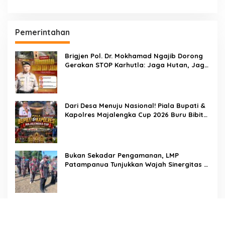
Pemerintahan
Brigjen Pol. Dr. Mokhamad Ngajib Dorong
Gerakan STOP Karhutla: Jaga Hutan, Jaga
Kehidupan
Dari Desa Menuju Nasional! Piala Bupati &
Kapolres Majalengka Cup 2026 Buru Bibit-
Bibit Juara
Bukan Sekadar Pengamanan, LMP
Patampanua Tunjukkan Wajah Sinergitas di
Pembukaan HUT RI ke-81
Usai Buka HUT RI ke-81, Camat
Patampanua Kumpulkan Kades dan Lurah:
Arahan Tegas Dibumbui Canda, Semua