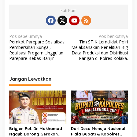
Ikuti Kami
N
Pos sebelumnya
Pos berikutnya
Pemkot Parepare Sosialisasi
Tim STIK Lemdiklat Polri
a
Pembersihan Sungai,
Melaksanakan Penelitian Big
v
Realisasi Progam Unggulan
Data Produksi dan Distribusi
Parepare Bebas Banjir
Pangan di Polres Kolaka.
i
g
a
Jangan Lewatkan
s
i
p
o
s
Brigjen Pol. Dr. Mokhamad
Dari Desa Menuju Nasional!
Ngajib Dorong Gerakan
Piala Bupati & Kapolres