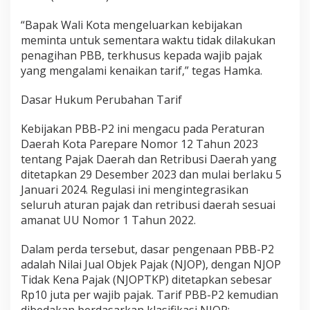
a
l
“Bapak Wali Kota mengeluarkan kebijakan
i
meminta untuk sementara waktu tidak dilakukan
s
penagihan PBB, terkhusus kepada wajib pajak
a
yang mengalami kenaikan tarif,” tegas Hamka.
s
i
P
Dasar Hukum Perubahan Tarif
e
n
Kebijakan PBB-P2 ini mengacu pada Peraturan
y
Daerah Kota Parepare Nomor 12 Tahun 2023
e
s
tentang Pajak Daerah dan Retribusi Daerah yang
u
ditetapkan 29 Desember 2023 dan mulai berlaku 5
a
Januari 2024. Regulasi ini mengintegrasikan
i
seluruh aturan pajak dan retribusi daerah sesuai
a
amanat UU Nomor 1 Tahun 2022.
n
T
a
Dalam perda tersebut, dasar pengenaan PBB-P2
r
adalah Nilai Jual Objek Pajak (NJOP), dengan NJOP
i
Tidak Kena Pajak (NJOPTKP) ditetapkan sebesar
f
Rp10 juta per wajib pajak. Tarif PBB-P2 kemudian