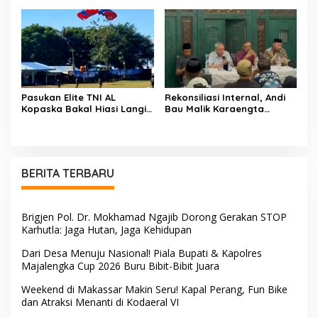
Kemerdekaan Berkobar di
Terhadap Kelangkaan Dan
Maccirinna
Lonjakan Harga gas elpiji 3
kg Di Kabupaten Enrekang
Pasukan Elite TNI AL
Rekonsiliasi Internal, Andi
Kopaska Bakal Hiasi Langit
Bau Malik Karaengta
Makassar di Event NBOD
Tukkajanangngang Gelar
Kodaeral VI
Pertemuan Darurat Tokoh
Adat Gowa
BERITA TERBARU
Brigjen Pol. Dr. Mokhamad Ngajib Dorong Gerakan STOP
Karhutla: Jaga Hutan, Jaga Kehidupan
Dari Desa Menuju Nasional! Piala Bupati & Kapolres
Majalengka Cup 2026 Buru Bibit-Bibit Juara
Weekend di Makassar Makin Seru! Kapal Perang, Fun Bike
dan Atraksi Menanti di Kodaeral VI