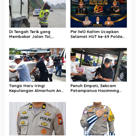
Maut
Di Tengah Terik yang
PW IWO Kaltim Ucapkan
Membakar Jalan Tol,
Selamat HUT ke-69 Polda
Sentuhan Kemanusiaan
Kaltim, Soroti Pentingnya
Kompol Dharmawati
Sinergi Polisi dan Media
Sejukkan Hati Para Sopir
Truk
Tangis Haru Iringi
Penuh Empati, Sekcam
Kepulangan Almarhum Andi
Patampanua Hasimning
Paliwangi, Camat
Melayat ke Rumah Duka
Patampanua Muhammad
Andi Paliwangi, Hadir
Ja’far Turun Langsung
Menguatkan Keluarga Yang
Mengangkat Jenazah di
Berduka
Rumah Duka