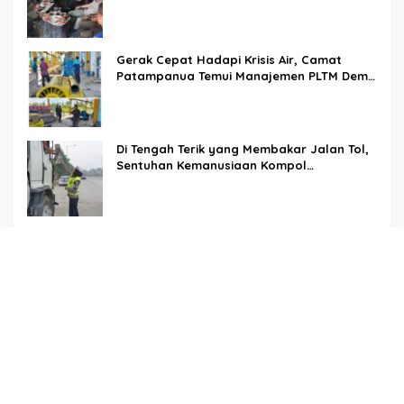
Solusi Debit Air Irigasi Watang Sawitto
Menulis
Gerak Cepat Hadapi Krisis Air, Camat
Patampanua Temui Manajemen PLTM Demi
Selamatkan Ribuan Hektare Sawah Warga
Di Tengah Terik yang Membakar Jalan Tol,
Sentuhan Kemanusiaan Kompol
Dharmawati Sejukkan Hati Para Sopir Truk
PW IWO Kaltim Ucapkan Selamat HUT ke-
69 Polda Kaltim, Soroti Pentingnya Sinergi
Polisi dan Media
Tangis Haru Iringi Kepulangan Almarhum
Andi Paliwangi, Camat Patampanua
Muhammad Ja’far Turun Langsung
Mengangkat Jenazah di Rumah Duka