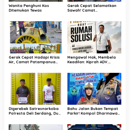
Wanita Penghuni Kos
Gerak Cepat Selamatkan
Ditemukan Tewas
Sawah! Camat
Patampanua Gandeng
Kementerian Bahas Solusi
Debit Air Irigasi Watang
Sawitto Menulis
Gerak Cepat Hadapi Krisis
Mengawal Hak, Membela
Air, Camat Patampanua
Keadilan: Kiprah ADV.
Temui Manajemen PLTM
Sugiyono Bersama Rumah
Demi Selamatkan Ribuan
Solusi
Hektare Sawah Warga
Digerebek Satresnarkoba
Bahu Jalan Bukan Tempat
Polresta Deli Serdang, Dua
Parkir! Kompol Dharmawati
Pengedar Sabu di Pagar
Gaungkan Pesan
Merbau Dibekuk
Keselamatan, Satu
Kelalaian Bisa Berujung