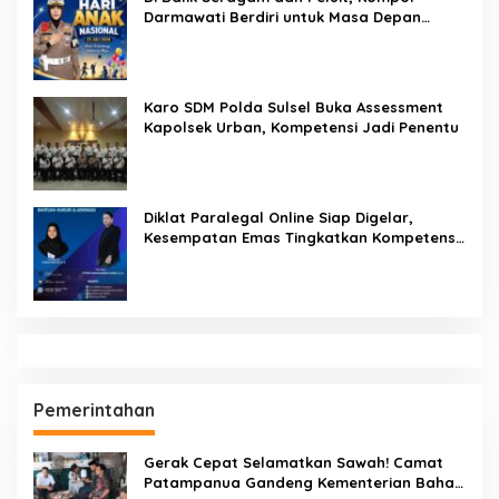
Darmawati Berdiri untuk Masa Depan
Bangsa: Hari Anak Nasional 2026 Jadi
Seruan Lindungi Generasi Indonesia
Karo SDM Polda Sulsel Buka Assessment
Kapolsek Urban, Kompetensi Jadi Penentu
Diklat Paralegal Online Siap Digelar,
Kesempatan Emas Tingkatkan Kompetensi
Bantuan Hukum dan Advokasi
Pemerintahan
Gerak Cepat Selamatkan Sawah! Camat
Patampanua Gandeng Kementerian Bahas