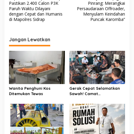
a
Pastikan 2.400 Calon P3K
Pinrang: Merangkai
c
v
Paruh Waktu Dilayani
Persaudaraan Offroader,
a
dengan Cepat dan Humanis
Menyulam Keindahan
m
i
di Mapolres Sidrap
Puncak Karomba”
g
a
Jangan Lewatkan
s
i
p
o
s
Wanita Penghuni Kos
Gerak Cepat Selamatkan
Ditemukan Tewas
Sawah! Camat
Patampanua Gandeng
Kementerian Bahas Solusi
Debit Air Irigasi Watang
Sawitto Menulis