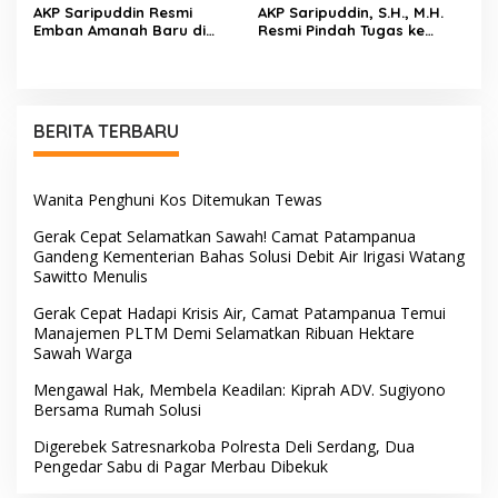
AKP Saripuddin Resmi
AKP Saripuddin, S.H., M.H.
Emban Amanah Baru di
Resmi Pindah Tugas ke
Bidpropam Polda Sulsel,
Bidpropam Polda Sulsel
Tinggalkan Jejak
Pengabdian di Polres Barru
BERITA TERBARU
Wanita Penghuni Kos Ditemukan Tewas
Gerak Cepat Selamatkan Sawah! Camat Patampanua
Gandeng Kementerian Bahas Solusi Debit Air Irigasi Watang
Sawitto Menulis
Gerak Cepat Hadapi Krisis Air, Camat Patampanua Temui
Manajemen PLTM Demi Selamatkan Ribuan Hektare
Sawah Warga
Mengawal Hak, Membela Keadilan: Kiprah ADV. Sugiyono
Bersama Rumah Solusi
Digerebek Satresnarkoba Polresta Deli Serdang, Dua
Pengedar Sabu di Pagar Merbau Dibekuk