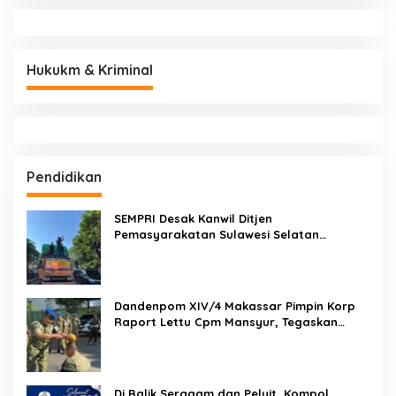
Hukukm & Kriminal
Pendidikan
SEMPRI Desak Kanwil Ditjen
Pemasyarakatan Sulawesi Selatan
Lakukan Reformasi Total Tata Kelola
Pemasyarakatan
Dandenpom XIV/4 Makassar Pimpin Korp
Raport Lettu Cpm Mansyur, Tegaskan
Prajurit Harus Loyal dan Berintegritas
Di Balik Seragam dan Peluit, Kompol