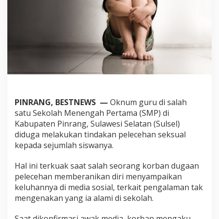
o
r
e
n
g
O
k
n
u
m
G
PINRANG, BESTNEWS —
Oknum guru di salah
u
r
satu Sekolah Menengah Pertama (SMP) di
u
Kabupaten Pinrang, Sulawesi Selatan (Sulsel)
d
diduga melakukan tindakan pelecehan seksual
i
kepada sejumlah siswanya.
S
a
l
Hal ini terkuak saat salah seorang korban dugaan
a
pelecehan memberanikan diri menyampaikan
h
keluhannya di media sosial, terkait pengalaman tak
S
mengenakan yang ia alami di sekolah.
a
t
u
Saat dikonfirmasi awak media, korban mengaku