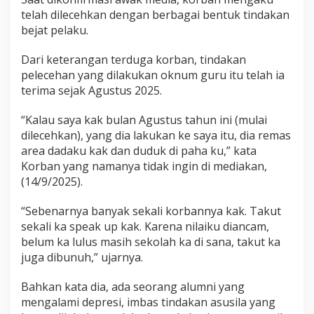
S
telah dilecehkan dengan berbagai bentuk tindakan
e
bejat pelaku.
k
o
Dari keterangan terduga korban, tindakan
l
a
pelecehan yang dilakukan oknum guru itu telah ia
h
terima sejak Agustus 2025.
S
M
“Kalau saya kak bulan Agustus tahun ini (mulai
P
dilecehkan), yang dia lakukan ke saya itu, dia remas
P
i
area dadaku kak dan duduk di paha ku,” kata
n
Korban yang namanya tidak ingin di mediakan,
r
(14/9/2025).
a
n
“Sebenarnya banyak sekali korbannya kak. Takut
g
K
sekali ka speak up kak. Karena nilaiku diancam,
e
belum ka lulus masih sekolah ka di sana, takut ka
m
juga dibunuh,” ujarnya.
b
a
Bahkan kata dia, ada seorang alumni yang
l
i
mengalami depresi, imbas tindakan asusila yang
M