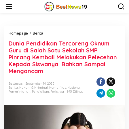
L
e
w
a
t
i
Homepage
/
Berita
D
k
u
e
Dunia Pendidikan Tercoreng Oknum
n
k
i
o
Guru di Salah Satu Sekolah SMP
a
n
Pinrang Kembali Melakukan Pelecehan
P
t
Kepada Siswanya. Bahkan Sampai
e
e
n
n
Mengancam
d
i
Bestnews
September 14, 2025
d
Berita
,
Hukum & Kriminal
,
Komunitas
,
Nasional
,
i
Pemerintahan
,
Pendidikan
,
Peristiwa
395 Dilihat
k
a
n
T
e
r
c