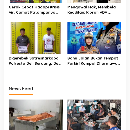
Gerak Cepat Hadapi Krisis
Mengawal Hak, Membela
Air, Camat Patampanua
Keadilan: Kiprah ADV.
Temui Manajemen PLTM
Sugiyono Bersama Rumah
Demi Selamatkan Ribuan
Solusi
Hektare Sawah Warga
Digerebek Satresnarkoba
Bahu Jalan Bukan Tempat
Polresta Deli Serdang, Dua
Parkir! Kompol Dharmawati
Pengedar Sabu di Pagar
Gaungkan Pesan
Merbau Dibekuk
Keselamatan, Satu
Kelalaian Bisa Berujung
Maut
News Feed