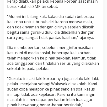
kerap dilakukan pelaku kepada korban saat masih
e
bersekolah di SMP tersebut.
l
a
“Alumni ini bilang kak, kalau dia sudah beberapa
k
u
kali coba untuk bunuh diri karena merasa malu,
k
dan tidak nyaman dengan dirinya setelah dikasih
a
begitu sama guruku dulu, dia dilecehkan dengan
n
cara yang sangat tidak pantas kasihan,” ujarnya.
P
e
l
Dia membeberkan, sebelum menginformasikan
e
kasus ini di media sosial, beberapa kali korban
c
telah melaporkan ke pihak sekolah. Namun, tidak
e
ada tanggapan dan tindakan serius yang dilakukan
h
a
sekolah kepada pelaku.
n
K
“Guruku ini laki-laki korbannya juga selalu laki-laki,
e
pelaku menjabat sebagi Wakasek di sekolah. Kami
p
sudah coba melapor ke pihak sekolah soal kasus
a
d
ini, tapi tidak ada kejelasan. Karena itu kami ingin
a
masalah ini mendapat perhatian lebih luas agar
S
pihak berwenang benar-benar bertindak,”
i