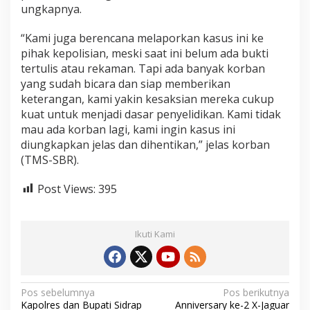
ungkapnya.
s
w
a
“Kami juga berencana melaporkan kasus ini ke
n
pihak kepolisian, meski saat ini belum ada bukti
y
tertulis atau rekaman. Tapi ada banyak korban
a
yang sudah bicara dan siap memberikan
.
keterangan, kami yakin kesaksian mereka cukup
B
a
kuat untuk menjadi dasar penyelidikan. Kami tidak
h
mau ada korban lagi, kami ingin kasus ini
k
diungkapkan jelas dan dihentikan,” jelas korban
a
(TMS-SBR).
n
S
a
Post Views:
395
m
p
a
Ikuti Kami
i
M
e
n
g
N
Pos sebelumnya
Pos berikutnya
a
Kapolres dan Bupati Sidrap
Anniversary ke-2 X-Jaguar
n