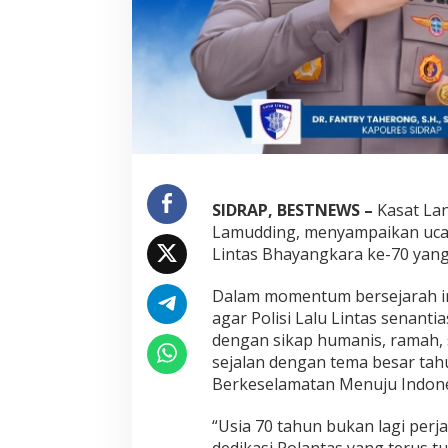
h
a
y
a
n
g
k
a
r
a
k
SIDRAP, BESTNEWS –
Kasat Lan
e
-
Lamudding, menyampaikan ucap
7
Lintas Bhayangkara ke-70 yang
0
,
Dalam momentum bersejarah i
M
agar Polisi Lalu Lintas senanti
o
m
dengan sikap humanis, ramah, 
e
sejalan dengan tema besar tahu
n
Berkeselamatan Menuju Indone
t
u
“Usia 70 tahun bukan lagi perja
m
H