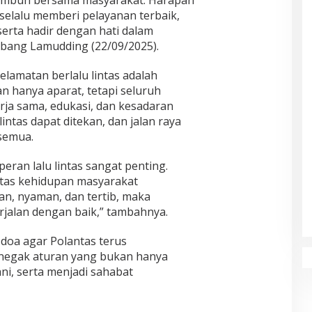
 tumbuh bersama masyarakat. Harapan
selalu memberi pelayanan terbaik,
erta hadir dengan hati dalam
Abang Lamudding (22/09/2025).
lamatan berlalu lintas adalah
 hanya aparat, tetapi seluruh
ja sama, edukasi, dan kesadaran
lintas dapat ditekan, dan jalan raya
semua.
eran lalu lintas sangat penting.
vitas kehidupan masyarakat
man, nyaman, dan tertib, maka
alan dengan baik,” tambahnya.
 doa agar Polantas terus
negak aturan yang bukan hanya
ani, serta menjadi sahabat