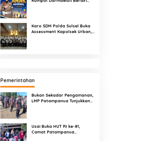
Kompol Darmawati Berdiri
untuk Masa Depan Bangsa:
Hari Anak Nasional 2026 Jadi
Seruan Lindungi Generasi
Indonesia
Karo SDM Polda Sulsel Buka
Assessment Kapolsek Urban,
Kompetensi Jadi Penentu
Pemerintahan
Bukan Sekadar Pengamanan,
LMP Patampanua Tunjukkan
Wajah Sinergitas di
Pembukaan HUT RI ke-81
Usai Buka HUT RI ke-81,
Camat Patampanua
Kumpulkan Kades dan Lurah: