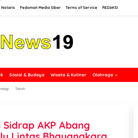
 Notaris
Pedoman Media Siber
Terms of Service
REDAKSI
ik
Sosial & Budaya
Wisata & Kuliner
Olahraga
nologi
Tokoh
s Sidrap AKP Abang
lu Lintas Bhayangkara