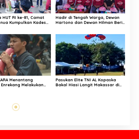
a HUT RI ke-81, Camat
Hadir di Tengah Warga, Dewan
nua Kumpulkan Kades
Hartono dan Dewan Hilman Beri
h: Arahan Tegas
Dukungan Penuh Puncak
 Canda, Semua Fokus
Perayaan HUT RI ke-81 di
ar!
Maccirinna
KARA Menantang
Pasukan Elite TNI AL Kopaska
 Enrekang Melakukan
Bakal Hiasi Langit Makassar di
an Terhadap
Event NBOD Kodaeral VI
an Dan Lonjakan Harga
i 3 kg Di Kabupaten
g