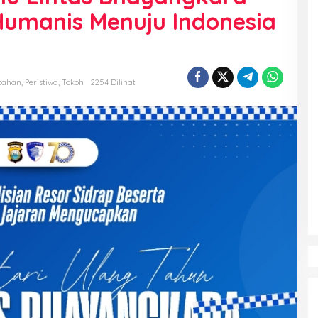
umanis Menuju Indonesia
tahan
,
Peristiwa
,
Tokoh
2254 Dilihat