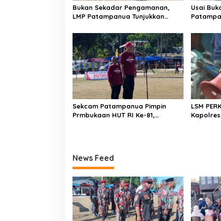
Bukan Sekadar Pengamanan,
Usai Buk
LMP Patampanua Tunjukkan
Patampa
Wajah Sinergitas di Pembukaan
dan Lura
HUT RI ke-81
Dibumbui
Mendeng
Sekcam Patampanua Pimpin
LSM PER
Prmbukaan HUT RI Ke-81,
Kapolres
Semangat Kemerdekaan
Penindak
Berkobar di Maccirinna
Kelangka
gas elpij
Enrekan
News Feed