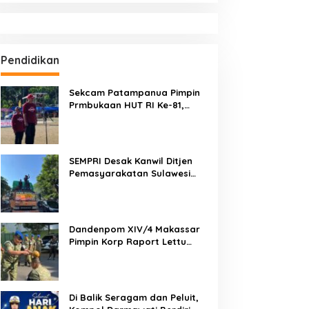
Pendidikan
Sekcam Patampanua Pimpin
Prmbukaan HUT RI Ke-81,
Semangat Kemerdekaan
Berkobar di Maccirinna
SEMPRI Desak Kanwil Ditjen
Pemasyarakatan Sulawesi
Selatan Lakukan Reformasi
Total Tata Kelola
Pemasyarakatan
Dandenpom XIV/4 Makassar
Pimpin Korp Raport Lettu
Cpm Mansyur, Tegaskan
Prajurit Harus Loyal dan
Berintegritas
Di Balik Seragam dan Peluit,