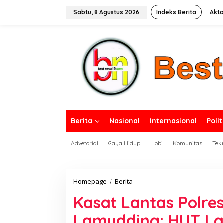
L
e
Sabtu, 8 Agustus 2026
Indeks Berita
Akta
w
a
tutup
t
i
k
e
k
o
n
t
e
n
Berita
Nasional
Internasional
Polit
Advetorial
Gaya Hidup
Hobi
Komunitas
Tek
Homepage
/
Berita
K
a
Kasat Lantas Polre
s
a
Lamudding: HUT La
t