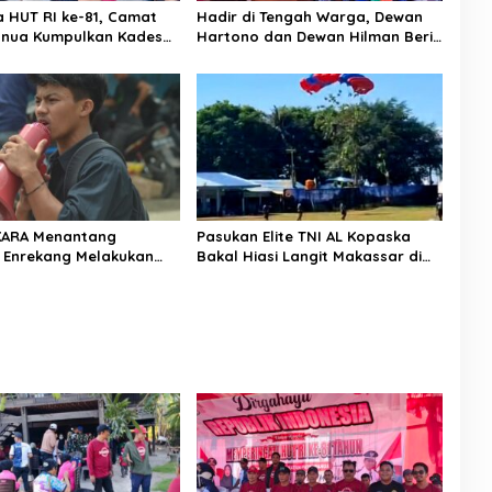
a HUT RI ke-81, Camat
Hadir di Tengah Warga, Dewan
nua Kumpulkan Kades
Hartono dan Dewan Hilman Beri
h: Arahan Tegas
Dukungan Penuh Puncak
 Canda, Semua Fokus
Perayaan HUT RI ke-81 di
ar!
Maccirinna
KARA Menantang
Pasukan Elite TNI AL Kopaska
 Enrekang Melakukan
Bakal Hiasi Langit Makassar di
an Terhadap
Event NBOD Kodaeral VI
an Dan Lonjakan Harga
i 3 kg Di Kabupaten
g