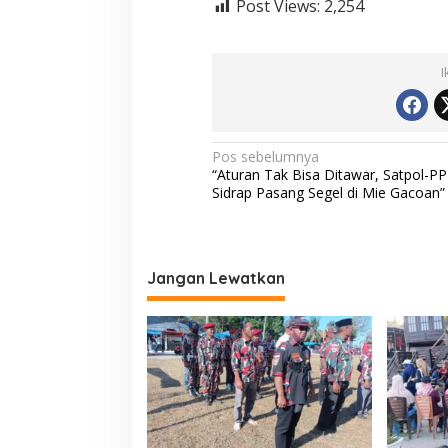
Post Views:
2,254
2
0
4
5
I
N
Pos sebelumnya
“Aturan Tak Bisa Ditawar, Satpol-PP
a
Sidrap Pasang Segel di Mie Gacoan”
v
i
g
Jangan Lewatkan
a
s
i
p
o
s