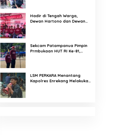
Arahan Tegas Dibumbui
Canda, Semua Fokus
Mendengar!
Hadir di Tengah Warga,
Dewan Hartono dan Dewan
Hilman Beri Dukungan Penuh
Puncak Perayaan HUT RI ke-
81 di Maccirinna
Sekcam Patampanua Pimpin
Prmbukaan HUT RI Ke-81,
Semangat Kemerdekaan
Berkobar di Maccirinna
LSM PERKARA Menantang
Kapolres Enrekang Melakukan
Penindakan Terhadap
Kelangkaan Dan Lonjakan
Harga gas elpiji 3 kg Di
Kabupaten Enrekang