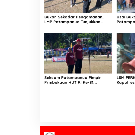
Bukan Sekadar Pengamanan,
Usai Buk
LMP Patampanua Tunjukkan
Patampa
Wajah Sinergitas di Pembukaan
dan Lura
HUT RI ke-81
Dibumbui
Mendeng
Sekcam Patampanua Pimpin
LSM PER
Prmbukaan HUT RI Ke-81,
Kapolres
Semangat Kemerdekaan
Penindak
Berkobar di Maccirinna
Kelangka
gas elpij
Enrekan