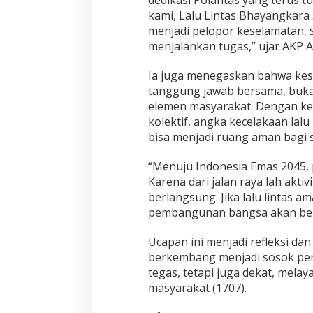
dedikasi Polantas yang terus
u
kami, Lalu Lintas Bhayangkara 
m
menjadi pelopor keselamatan, s
a
menjalankan tugas,” ujar AKP 
n
i
s
Ia juga menegaskan bahwa kese
M
tanggung jawab bersama, bukan
e
elemen masyarakat. Dengan ker
n
kolektif, angka kecelakaan lalu 
u
j
bisa menjadi ruang aman bagi 
u
I
“Menuju Indonesia Emas 2045, p
n
Karena dari jalan raya lah akti
d
berlangsung. Jika lalu lintas a
o
n
pembangunan bangsa akan berj
e
s
Ucapan ini menjadi refleksi dan
i
berkembang menjadi sosok pe
a
tegas, tetapi juga dekat, melay
E
m
masyarakat (1707).
a
s