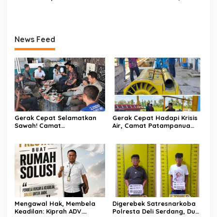
Gaungkan Pesan
Sentuhan Kemanusiaan
Keselamatan, Satu
Kompol Dharmawati
Kelalaian Bisa Berujung
Sejukkan Hati Para Sopir
Maut
Truk
News Feed
Gerak Cepat Selamatkan
Gerak Cepat Hadapi Krisis
Sawah! Camat
Air, Camat Patampanua
Patampanua Gandeng
Temui Manajemen PLTM
Kementerian Bahas Solusi
Demi Selamatkan Ribuan
Debit Air Irigasi Watang
Hektare Sawah Warga
Sawitto Menulis
Mengawal Hak, Membela
Digerebek Satresnarkoba
Keadilan: Kiprah ADV.
Polresta Deli Serdang, Dua