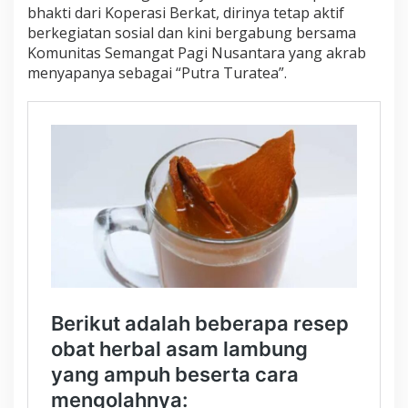
bhakti dari Koperasi Berkat, dirinya tetap aktif
k
L
berkegiatan sosial dan kini bergabung bersama
o
Komunitas Semangat Pagi Nusantara yang akrab
k
menyapanya sebagai “Putra Turatea”.
a
l
y
a
n
g
J
a
d
i
B
u
r
u
a
n
P
e
c
i
n