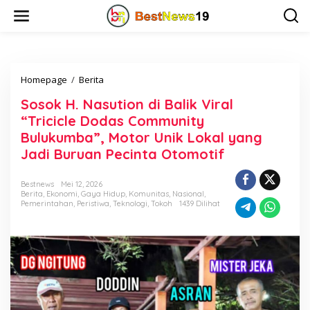
L
e
w
a
t
i
Homepage
/
Berita
S
k
o
e
Sosok H. Nasution di Balik Viral
s
k
o
o
“Tricicle Dodas Community
k
n
Bulukumba”, Motor Unik Lokal yang
H
t
Jadi Buruan Pecinta Otomotif
.
e
N
n
a
Bestnews
Mei 12, 2026
s
Berita
,
Ekonomi
,
Gaya Hidup
,
Komunitas
,
Nasional
,
u
Pemerintahan
,
Peristiwa
,
Teknologi
,
Tokoh
1439 Dilihat
t
i
o
n
d
i
B
a