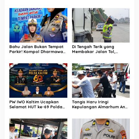
Sugiyono Bersama Rumah
Pengedar Sabu di Pagar
Solusi
Merbau Dibekuk
Bahu Jalan Bukan Tempat
Di Tengah Terik yang
Parkir! Kompol Dharmawati
Membakar Jalan Tol,
Gaungkan Pesan
Sentuhan Kemanusiaan
Keselamatan, Satu
Kompol Dharmawati
Kelalaian Bisa Berujung
Sejukkan Hati Para Sopir
Maut
Truk
PW IWO Kaltim Ucapkan
Tangis Haru Iringi
Selamat HUT ke-69 Polda
Kepulangan Almarhum Andi
Kaltim, Soroti Pentingnya
Paliwangi, Camat
Sinergi Polisi dan Media
Patampanua Muhammad
Ja’far Turun Langsung
Mengangkat Jenazah di
Rumah Duka