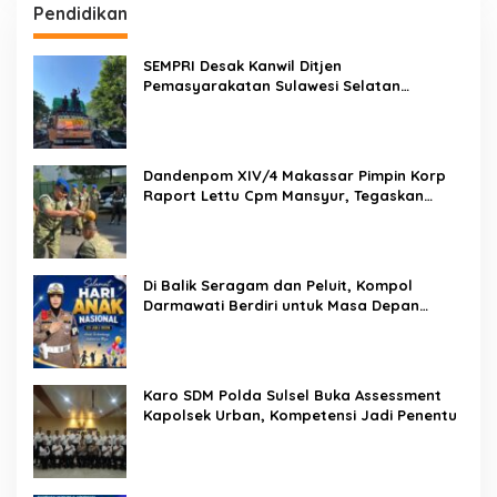
Pendidikan
SEMPRI Desak Kanwil Ditjen
Pemasyarakatan Sulawesi Selatan
Lakukan Reformasi Total Tata Kelola
Pemasyarakatan
Dandenpom XIV/4 Makassar Pimpin Korp
Raport Lettu Cpm Mansyur, Tegaskan
Prajurit Harus Loyal dan Berintegritas
Di Balik Seragam dan Peluit, Kompol
Darmawati Berdiri untuk Masa Depan
Bangsa: Hari Anak Nasional 2026 Jadi
Seruan Lindungi Generasi Indonesia
Karo SDM Polda Sulsel Buka Assessment
Kapolsek Urban, Kompetensi Jadi Penentu