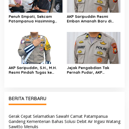
Penuh Empati, Sekcam
AKP Saripuddin Resmi
Patampanua Hasimning
Emban Amanah Baru di
Melayat ke Rumah Duka
Bidpropam Polda Sulsel,
Andi Paliwangi, Hadir
Tinggalkan Jejak
Menguatkan Keluarga Yang
Pengabdian di Polres Barru
Berduka
AKP Saripuddin, S.H., M.H.
Jejak Pengabdian Tak
Resmi Pindah Tugas ke
Pernah Pudar, AKP
Bidpropam Polda Sulsel
Saripuddin Tinggalkan
Polres Barru dengan
Segudang Prestasi, Kini
Mengemban Amanah Baru
di Bidpropam Polda Sulsel
BERITA TERBARU
Gerak Cepat Selamatkan Sawah! Camat Patampanua
Gandeng Kementerian Bahas Solusi Debit Air Irigasi Watang
Sawitto Menulis