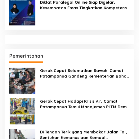
Diklat Paralegal Online Siap Digelar,
Kesempatan Emas Tingkatkan Kompetensi
Bantuan Hukum dan Advokasi
Pemerintahan
Gerak Cepat Selamatkan Sawah! Camat
Patampanua Gandeng Kementerian Bahas
Solusi Debit Air Irigasi Watang Sawitto
Menulis
Gerak Cepat Hadapi Krisis Air, Camat
Patampanua Temui Manajemen PLTM Demi
Selamatkan Ribuan Hektare Sawah Warga
Di Tengah Terik yang Membakar Jalan Tol,
Sentuhan Kemanusiaan Kompol