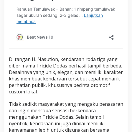
t
a
O
t
o
m
o
t
i
f
Di tangan H. Nasution, kendaraan roda tiga yang
diberi nama Tricicle Dodas berhasil tampil berbeda.
Desainnya yang unik, elegan, dan memiliki karakter
khas membuat kendaraan tersebut cepat menarik
perhatian publik, khususnya pecinta otomotif
custom lokal.
Tidak sedikit masyarakat yang mengaku penasaran
dan ingin mencoba sensasi berkendara
menggunakan Tricicle Dodas. Selain tampil
nyentrik, kendaraan ini juga dinilai memiliki
kenyamanan lebih untuk digunakan bersama