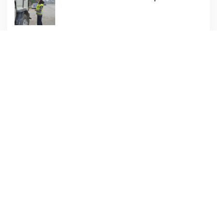
Dharmawati Sejukkan Hati Para Sopir Truk
PW IWO Kaltim Ucapkan Selamat HUT ke-
69 Polda Kaltim, Soroti Pentingnya Sinergi
Polisi dan Media
Tangis Haru Iringi Kepulangan Almarhum
Andi Paliwangi, Camat Patampanua
Muhammad Ja’far Turun Langsung
Mengangkat Jenazah di Rumah Duka