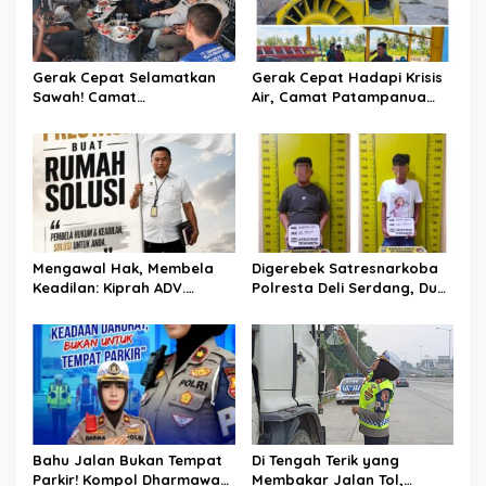
o
s
Gerak Cepat Selamatkan
Gerak Cepat Hadapi Krisis
Sawah! Camat
Air, Camat Patampanua
Patampanua Gandeng
Temui Manajemen PLTM
Kementerian Bahas Solusi
Demi Selamatkan Ribuan
Debit Air Irigasi Watang
Hektare Sawah Warga
Sawitto Menulis
Mengawal Hak, Membela
Digerebek Satresnarkoba
Keadilan: Kiprah ADV.
Polresta Deli Serdang, Dua
Sugiyono Bersama Rumah
Pengedar Sabu di Pagar
Solusi
Merbau Dibekuk
Bahu Jalan Bukan Tempat
Di Tengah Terik yang
Parkir! Kompol Dharmawati
Membakar Jalan Tol,