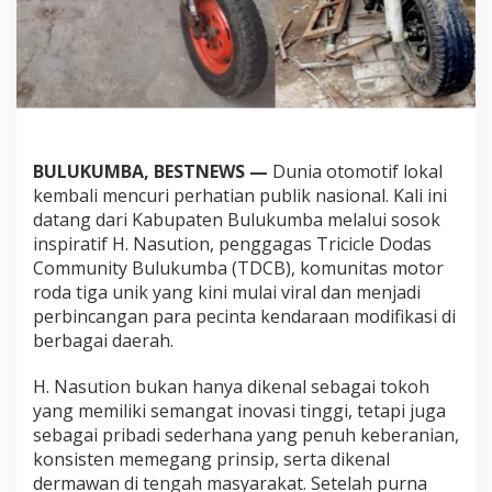
m
u
n
i
t
y
B
u
BULUKUMBA, BESTNEWS —
Dunia otomotif lokal
l
u
kembali mencuri perhatian publik nasional. Kali ini
k
datang dari Kabupaten Bulukumba melalui sosok
u
inspiratif H. Nasution, penggagas Tricicle Dodas
m
Community Bulukumba (TDCB), komunitas motor
b
a
roda tiga unik yang kini mulai viral dan menjadi
”
perbincangan para pecinta kendaraan modifikasi di
,
berbagai daerah.
M
o
H. Nasution bukan hanya dikenal sebagai tokoh
t
o
yang memiliki semangat inovasi tinggi, tetapi juga
r
sebagai pribadi sederhana yang penuh keberanian,
U
konsisten memegang prinsip, serta dikenal
n
dermawan di tengah masyarakat. Setelah purna
i