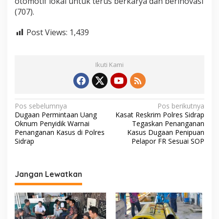
otomotif lokal untuk terus berkarya dan berinovasi
(707).
Post Views:
1,439
Ikuti Kami
N
Pos sebelumnya
Pos berikutnya
Dugaan Permintaan Uang
Kasat Reskrim Polres Sidrap
a
Oknum Penyidik Warnai
Tegaskan Penanganan
v
Penanganan Kasus di Polres
Kasus Dugaan Penipuan
Sidrap
Pelapor FR Sesuai SOP
i
g
a
Jangan Lewatkan
s
i
p