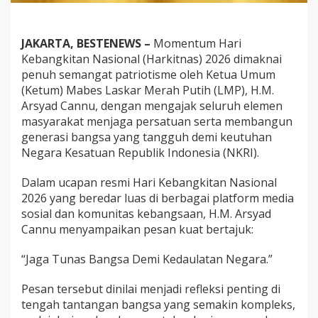
g
a
t
JAKARTA, BESTENEWS –
Momentum Hari
K
Kebangkitan Nasional (Harkitnas) 2026 dimaknai
e
b
penuh semangat patriotisme oleh Ketua Umum
a
(Ketum) Mabes Laskar Merah Putih (LMP), H.M.
n
Arsyad Cannu, dengan mengajak seluruh elemen
g
masyarakat menjaga persatuan serta membangun
k
i
generasi bangsa yang tangguh demi keutuhan
t
Negara Kesatuan Republik Indonesia (NKRI).
a
n
Dalam ucapan resmi Hari Kebangkitan Nasional
N
2026 yang beredar luas di berbagai platform media
a
s
sosial dan komunitas kebangsaan, H.M. Arsyad
i
Cannu menyampaikan pesan kuat bertajuk:
o
n
“Jaga Tunas Bangsa Demi Kedaulatan Negara.”
a
l
Pesan tersebut dinilai menjadi refleksi penting di
2
0
tengah tantangan bangsa yang semakin kompleks,
2