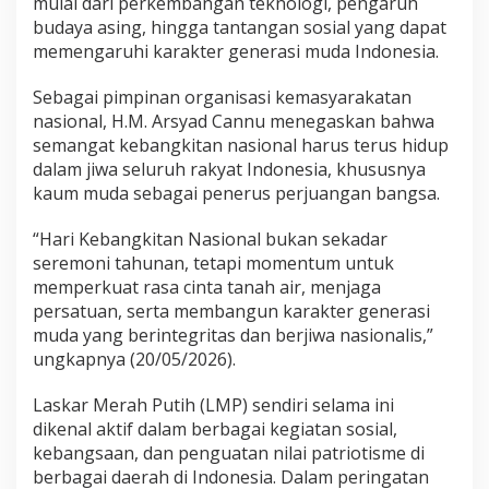
mulai dari perkembangan teknologi, pengaruh
6
budaya asing, hingga tantangan sosial yang dapat
:
memengaruhi karakter generasi muda Indonesia.
“
J
a
Sebagai pimpinan organisasi kemasyarakatan
g
nasional, H.M. Arsyad Cannu menegaskan bahwa
a
semangat kebangkitan nasional harus terus hidup
T
dalam jiwa seluruh rakyat Indonesia, khususnya
u
n
kaum muda sebagai penerus perjuangan bangsa.
a
s
“Hari Kebangkitan Nasional bukan sekadar
B
seremoni tahunan, tetapi momentum untuk
a
memperkuat rasa cinta tanah air, menjaga
n
g
persatuan, serta membangun karakter generasi
s
muda yang berintegritas dan berjiwa nasionalis,”
a
ungkapnya (20/05/2026).
D
e
Laskar Merah Putih (LMP) sendiri selama ini
m
i
dikenal aktif dalam berbagai kegiatan sosial,
K
kebangsaan, dan penguatan nilai patriotisme di
e
berbagai daerah di Indonesia. Dalam peringatan
d