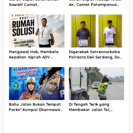
Sawah! Camat
Air, Camat Patampanua
Patampanua Gandeng
Temui Manajemen PLTM
Kementerian Bahas Solusi
Demi Selamatkan Ribuan
Debit Air Irigasi Watang
Hektare Sawah Warga
Sawitto Menulis
Mengawal Hak, Membela
Digerebek Satresnarkoba
Keadilan: Kiprah ADV.
Polresta Deli Serdang, Dua
Sugiyono Bersama Rumah
Pengedar Sabu di Pagar
Solusi
Merbau Dibekuk
Bahu Jalan Bukan Tempat
Di Tengah Terik yang
Parkir! Kompol Dharmawati
Membakar Jalan Tol,
Gaungkan Pesan
Sentuhan Kemanusiaan
Keselamatan, Satu
Kompol Dharmawati
Kelalaian Bisa Berujung
Sejukkan Hati Para Sopir
Maut
Truk