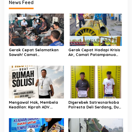
News Feed
Gerak Cepat Selamatkan
Gerak Cepat Hadapi Krisis
Sawah! Camat
Air, Camat Patampanua
Patampanua Gandeng
Temui Manajemen PLTM
Kementerian Bahas Solusi
Demi Selamatkan Ribuan
Debit Air Irigasi Watang
Hektare Sawah Warga
Sawitto Menulis
Mengawal Hak, Membela
Digerebek Satresnarkoba
Keadilan: Kiprah ADV.
Polresta Deli Serdang, Dua
Sugiyono Bersama Rumah
Pengedar Sabu di Pagar
Solusi
Merbau Dibekuk