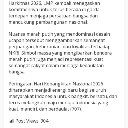
Harkitnas 2026, LMP kembali menegaskan
a
komitmennya untuk terus berada di garda
u
l
terdepan menjaga persatuan bangsa dan
a
mendukung pembangunan nasional.
t
a
Nuansa merah putih yang mendominasi desain
n
ucapan tersebut menggambarkan semangat
N
e
perjuangan, keberanian, dan loyalitas terhadap
g
NKRI. Simbol massa yang mengibarkan bendera
a
merah putih juga menjadi representasi kuat
r
semangat rakyat dalam menjaga kedaulatan
a
”
bangsa.
Peringatan Hari Kebangkitan Nasional 2026
diharapkan menjadi energi baru bagi seluruh
masyarakat Indonesia untuk bangkit, bersatu, dan
terus melangkah maju menuju Indonesia yang
kuat, mandiri, dan berdaulat (707).
Post Views:
904