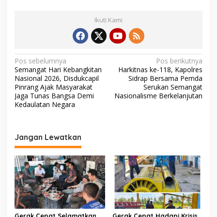
Ikuti Kami
N
Pos sebelumnya
Pos berikutnya
Semangat Hari Kebangkitan
Harkitnas ke-118, Kapolres
a
Nasional 2026, Disdukcapil
Sidrap Bersama Pemda
v
Pinrang Ajak Masyarakat
Serukan Semangat
Jaga Tunas Bangsa Demi
Nasionalisme Berkelanjutan
i
Kedaulatan Negara
g
a
Jangan Lewatkan
s
i
p
o
s
Gerak Cepat Selamatkan
Gerak Cepat Hadapi Krisis