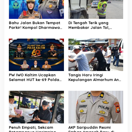
Bahu Jalan Bukan Tempat
Di Tengah Terik yang
Parkir! Kompol Dharmawati
Membakar Jalan Tol,
Gaungkan Pesan
Sentuhan Kemanusiaan
Keselamatan, Satu
Kompol Dharmawati
Kelalaian Bisa Berujung
Sejukkan Hati Para Sopir
Maut
Truk
PW IWO Kaltim Ucapkan
Tangis Haru Iringi
Selamat HUT ke-69 Polda
Kepulangan Almarhum Andi
Kaltim, Soroti Pentingnya
Paliwangi, Camat
Sinergi Polisi dan Media
Patampanua Muhammad
Ja’far Turun Langsung
Mengangkat Jenazah di
Rumah Duka
Penuh Empati, Sekcam
AKP Saripuddin Resmi