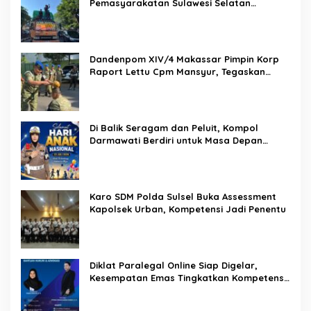
Pemasyarakatan Sulawesi Selatan
Lakukan Reformasi Total Tata Kelola
Pemasyarakatan
Dandenpom XIV/4 Makassar Pimpin Korp
Raport Lettu Cpm Mansyur, Tegaskan
Prajurit Harus Loyal dan Berintegritas
Di Balik Seragam dan Peluit, Kompol
Darmawati Berdiri untuk Masa Depan
Bangsa: Hari Anak Nasional 2026 Jadi
Seruan Lindungi Generasi Indonesia
Karo SDM Polda Sulsel Buka Assessment
Kapolsek Urban, Kompetensi Jadi Penentu
Diklat Paralegal Online Siap Digelar,
Kesempatan Emas Tingkatkan Kompetensi
Bantuan Hukum dan Advokasi