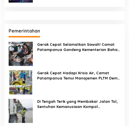
Pemerintahan
Gerak Cepat Selamatkan Sawah! Camat
Patampanua Gandeng Kementerian Bahas
Solusi Debit Air Irigasi Watang Sawitto
Menulis
Gerak Cepat Hadapi Krisis Air, Camat
Patampanua Temui Manajemen PLTM Demi
Selamatkan Ribuan Hektare Sawah Warga
Di Tengah Terik yang Membakar Jalan Tol,
Sentuhan Kemanusiaan Kompol
Dharmawati Sejukkan Hati Para Sopir Truk