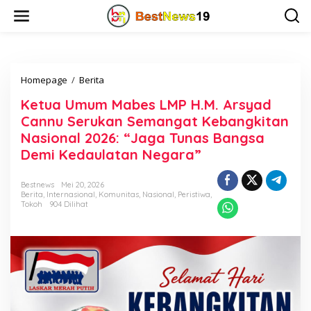
L
e
w
a
t
i
Homepage
/
Berita
K
k
e
e
Ketua Umum Mabes LMP H.M. Arsyad
t
k
u
o
Cannu Serukan Semangat Kebangkitan
a
n
Nasional 2026: “Jaga Tunas Bangsa
U
t
Demi Kedaulatan Negara”
m
e
u
n
m
Bestnews
Mei 20, 2026
M
Berita
,
Internasional
,
Komunitas
,
Nasional
,
Peristiwa
,
a
Tokoh
904 Dilihat
b
e
s
L
M
P
H
.