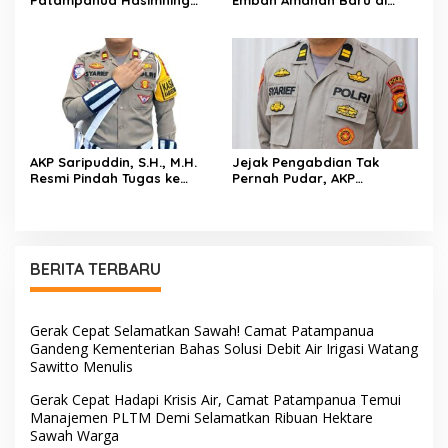
Patampanua Hasimning
Emban Amanah Baru di
Melayat ke Rumah Duka
Bidpropam Polda Sulsel,
Andi Paliwangi, Hadir
Tinggalkan Jejak
Menguatkan Keluarga Yang
Pengabdian di Polres Barru
Berduka
AKP Saripuddin, S.H., M.H.
Jejak Pengabdian Tak
Resmi Pindah Tugas ke
Pernah Pudar, AKP
Bidpropam Polda Sulsel
Saripuddin Tinggalkan
Polres Barru dengan
Segudang Prestasi, Kini
Mengemban Amanah Baru
di Bidpropam Polda Sulsel
BERITA TERBARU
Gerak Cepat Selamatkan Sawah! Camat Patampanua
Gandeng Kementerian Bahas Solusi Debit Air Irigasi Watang
Sawitto Menulis
Gerak Cepat Hadapi Krisis Air, Camat Patampanua Temui
Manajemen PLTM Demi Selamatkan Ribuan Hektare
Sawah Warga