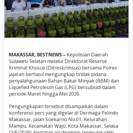
f
e
r
e
n
s
i
P
e
r
MAKASSAR, BESTNEWS –
Kepolisian Daerah
s
Sulawesi Selatan melalui Direktorat Reserse
P
e
Kriminal Khusus (Ditreskrimsus) bersama Polres
n
jajaran berhasil mengungkap tindak pidana
g
penyalahgunaan Bahan Bakar Minyak (BBM) dan
u
Liquefied Petroleum Gas (LPG) bersubsidi dalam
n
periode Maret hingga Mei 2026.
g
k
a
Pengungkapan tersebut disampaikan dalam
p
konferensi pers yang digelar di Dermaga Pelindo
a
Makassar, Jalan Soekarno No.01, Kelurahan
n
Mampu, Kecamatan Wajo, Kota Makassar, Selasa
K
a
(2/6/2026). Kegiatan ini dipimpin langsung oleh