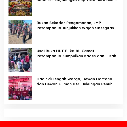
Di Balik Seragam dan Peluit, Kompol
Darmawati Berdiri untuk Masa Depan
Bangsa: Hari Anak Nasional 2026 Jadi
Seruan Lindungi Generasi Indonesia
Karo SDM Polda Sulsel Buka Assessment
Kapolsek Urban, Kompetensi Jadi Penentu
Pemerintahan
Brigjen Pol. Dr. Mokhamad Ngajib Dorong
Gerakan STOP Karhutla: Jaga Hutan, Jaga
Kehidupan
Dari Desa Menuju Nasional! Piala Bupati &