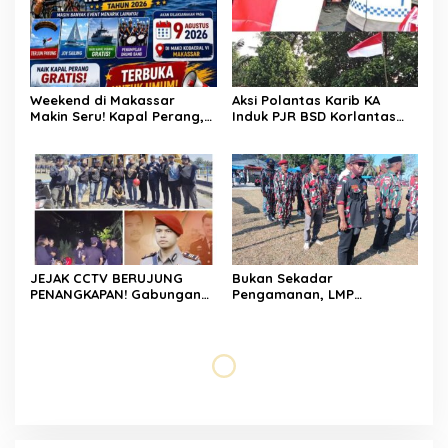
Weekend di Makassar
Aksi Polantas Karib KA
Makin Seru! Kapal Perang,
Induk PJR BSD Korlantas
Fun Bike dan Atraksi
Polri Kompol
Menanti di Kodaeral VI
Darmawati.SE.MM.MH
bersama Personilnya
Membagikan Bendera
Merah Putih Berserta
Tiangnya
JEJAK CCTV BERUJUNG
Bukan Sekadar
PENANGKAPAN! Gabungan
Pengamanan, LMP
Resmob–Kamneg Polres
Patampanua Tunjukkan
Pinrang Bongkar Kasus
Wajah Sinergitas di
Maut Jl Macan, Terduga
Pembukaan HUT RI ke-81
Pelaku Dibekuk di
Batulappa