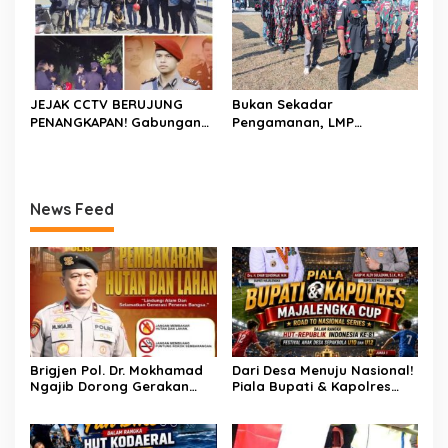
Membagikan Bendera
Merah Putih Berserta
Tiangnya
JEJAK CCTV BERUJUNG
Bukan Sekadar
PENANGKAPAN! Gabungan
Pengamanan, LMP
Resmob–Kamneg Polres
Patampanua Tunjukkan
Pinrang Bongkar Kasus
Wajah Sinergitas di
Maut Jl Macan, Terduga
Pembukaan HUT RI ke-81
Pelaku Dibekuk di
News Feed
Batulappa
Brigjen Pol. Dr. Mokhamad
Dari Desa Menuju Nasional!
Ngajib Dorong Gerakan
Piala Bupati & Kapolres
STOP Karhutla: Jaga
Majalengka Cup 2026 Buru
Hutan, Jaga Kehidupan
Bibit-Bibit Juara