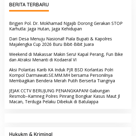
Usai Buka HUT RI ke-81,
Hadir di Tengah Warga,
Camat Patampanua
Dewan Hartono dan Dewan
Kumpulkan Kades dan
Hilman Beri Dukungan
Lurah: Arahan Tegas
Penuh Puncak Perayaan
Dibumbui Canda, Semua
HUT RI ke-81 di Maccirinna
Fokus Mendengar!
Sekcam Patampanua
LSM PERKARA Menantang
Pimpin Prmbukaan HUT RI
Kapolres Enrekang
Ke-81, Semangat
Melakukan Penindakan
Kemerdekaan Berkobar di
Terhadap Kelangkaan Dan
Maccirinna
Lonjakan Harga gas elpiji 3
kg Di Kabupaten Enrekang
Pasukan Elite TNI AL
Rekonsiliasi Internal, Andi
Kopaska Bakal Hiasi Langit
Bau Malik Karaengta
Makassar di Event NBOD
Tukkajanangngang Gelar
Kodaeral VI
Pertemuan Darurat Tokoh
Adat Gowa