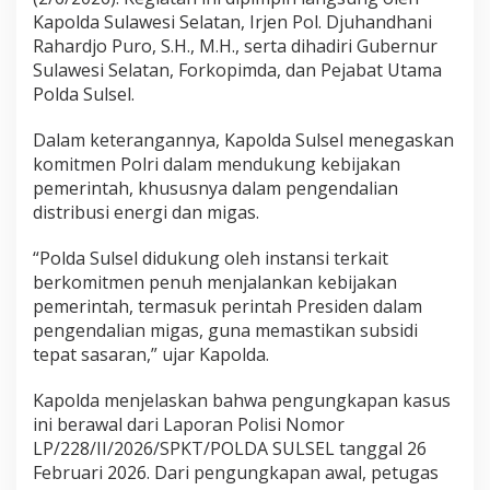
s
Kapolda Sulawesi Selatan, Irjen Pol. Djuhandhani
u
Rahardjo Puro, S.H., M.H., serta dihadiri Gubernur
s
Sulawesi Selatan, Forkopimda, dan Pejabat Utama
P
e
Polda Sulsel.
n
y
Dalam keterangannya, Kapolda Sulsel menegaskan
a
komitmen Polri dalam mendukung kebijakan
l
pemerintah, khususnya dalam pengendalian
a
h
distribusi energi dan migas.
g
u
“Polda Sulsel didukung oleh instansi terkait
n
berkomitmen penuh menjalankan kebijakan
a
pemerintah, termasuk perintah Presiden dalam
a
n
pengendalian migas, guna memastikan subsidi
B
tepat sasaran,” ujar Kapolda.
B
M
Kapolda menjelaskan bahwa pengungkapan kasus
d
ini berawal dari Laporan Polisi Nomor
a
n
LP/228/II/2026/SPKT/POLDA SULSEL tanggal 26
L
Februari 2026. Dari pengungkapan awal, petugas
P