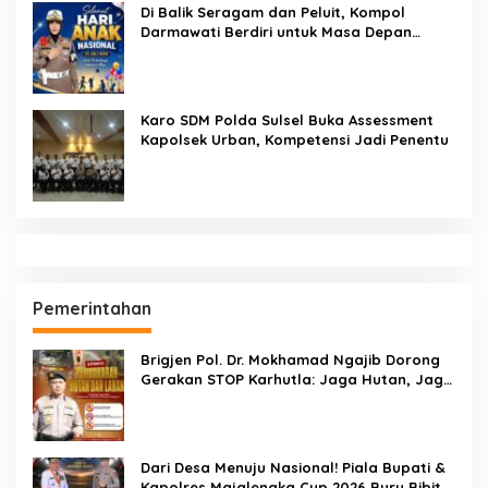
Hukukm & Kriminal
Pendidikan
Sekcam Patampanua Pimpin Prmbukaan
HUT RI Ke-81, Semangat Kemerdekaan
Berkobar di Maccirinna
SEMPRI Desak Kanwil Ditjen
Pemasyarakatan Sulawesi Selatan
Lakukan Reformasi Total Tata Kelola
Pemasyarakatan
Dandenpom XIV/4 Makassar Pimpin Korp
Raport Lettu Cpm Mansyur, Tegaskan
Prajurit Harus Loyal dan Berintegritas