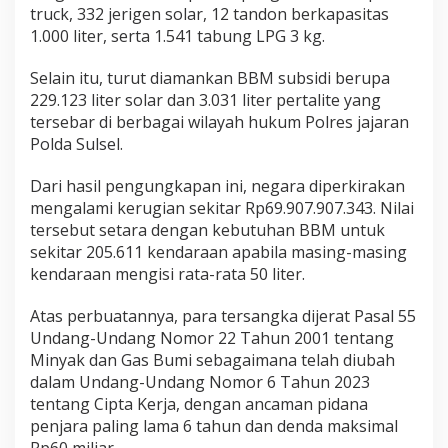
truck, 332 jerigen solar, 12 tandon berkapasitas
e
s
1.000 liter, serta 1.541 tabung LPG 3 kg.
i
S
Selain itu, turut diamankan BBM subsidi berupa
e
229.123 liter solar dan 3.031 liter pertalite yang
l
tersebar di berbagai wilayah hukum Polres jajaran
a
t
Polda Sulsel.
a
n
Dari hasil pengungkapan ini, negara diperkirakan
mengalami kerugian sekitar Rp69.907.907.343. Nilai
tersebut setara dengan kebutuhan BBM untuk
sekitar 205.611 kendaraan apabila masing-masing
kendaraan mengisi rata-rata 50 liter.
Atas perbuatannya, para tersangka dijerat Pasal 55
Undang-Undang Nomor 22 Tahun 2001 tentang
Minyak dan Gas Bumi sebagaimana telah diubah
dalam Undang-Undang Nomor 6 Tahun 2023
tentang Cipta Kerja, dengan ancaman pidana
penjara paling lama 6 tahun dan denda maksimal