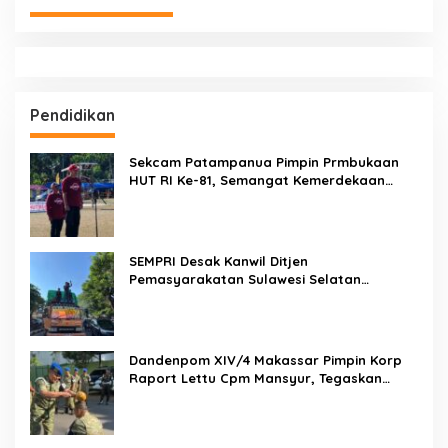
BERITA TERBARU
Brigjen Pol. Dr. Mokhamad Ngajib Dorong Gerakan STOP
Karhutla: Jaga Hutan, Jaga Kehidupan
Dari Desa Menuju Nasional! Piala Bupati & Kapolres
Majalengka Cup 2026 Buru Bibit-Bibit Juara
Weekend di Makassar Makin Seru! Kapal Perang, Fun Bike
dan Atraksi Menanti di Kodaeral VI
Aksi Polantas Karib KA Induk PJR BSD Korlantas Polri
Kompol Darmawati.SE.MM.MH bersama Personilnya
Membagikan Bendera Merah Putih Berserta Tiangnya
JEJAK CCTV BERUJUNG PENANGKAPAN! Gabungan
Resmob–Kamneg Polres Pinrang Bongkar Kasus Maut Jl
Macan, Terduga Pelaku Dibekuk di Batulappa