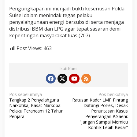
Pengungkapan ini menjadi bukti keseriusan Polda
Sulsel dalam menindak tegas pelaku
penyalahgunaan energi bersubsidi serta menjaga
distribusi BBM dan LPG agar tepat sasaran demi
kepentingan masyarakat luas (707).
Post Views:
463
Ikuti Kami
N
Pos sebelumnya
Pos berikutnya
Tangkap 2 Penyalahguna
Ratusan Kader LMP Pinrang
a
Narkotika, Kasat Narkoba:
Datangi Polres, Desak
v
Pelaku Terancam 12 Tahun
Penuntasan Kasus
Penjara
Penyerangan P.Saeni:
i
“Jangan Sampai Memicu
Konflik Lebih Besar”
g