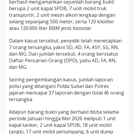
berhasil mengamankan sejumlah barang bukti
G
berupa 2 unit kapal SPOB, 7 unit mobil truk
B
transportir, 2 unit mesin alkon lengkap dengan
e
r
selang sepanjang 500 meter, serta 120 kiloliter
s
atau 120.000 liter BBM jenis biosolar.
u
b
Dalam kasus tersebut, penyidik telah menetapkan
s
7 orang tersangka, yakni SD, AD, FA, ASY, SG, RN,
i
d
dan MG. Dari jumlah tersebut, 4 orang berstatus
i
Daftar Pencarian Orang (DPO), yaitu AD, FA, RN,
d
dan MG.
i
W
Seiring pengembangan kasus, jumlah laporan
i
l
polisi yang ditangani Polda Sulsel dan Polres
a
jajaran mencapai 37 laporan dengan total 45 orang
y
tersangka.
a
h
Adapun barang bukti yang berhasil disita selama
S
u
periode Januari hingga Mei 2026 meliputi 1 unit
l
kapal tanker, 2 unit kapal SPOB, 18 unit mobil
a
tangki, 17 unit mobil penumpang, 6 unit dump
w