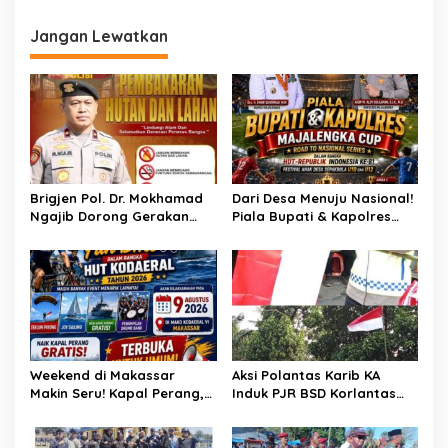
a
s
Jangan Lewatkan
i
p
o
s
Brigjen Pol. Dr. Mokhamad
Dari Desa Menuju Nasional!
Ngajib Dorong Gerakan
Piala Bupati & Kapolres
STOP Karhutla: Jaga
Majalengka Cup 2026 Buru
Hutan, Jaga Kehidupan
Bibit-Bibit Juara
Weekend di Makassar
Aksi Polantas Karib KA
Makin Seru! Kapal Perang,
Induk PJR BSD Korlantas
Fun Bike dan Atraksi
Polri Kompol
Menanti di Kodaeral VI
Darmawati.SE.MM.MH
bersama Personilnya