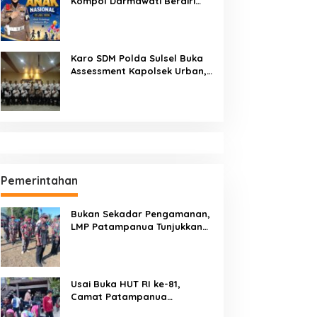
Kompol Darmawati Berdiri
untuk Masa Depan Bangsa:
Hari Anak Nasional 2026 Jadi
Seruan Lindungi Generasi
Indonesia
Karo SDM Polda Sulsel Buka
Assessment Kapolsek Urban,
Kompetensi Jadi Penentu
Pemerintahan
Bukan Sekadar Pengamanan,
LMP Patampanua Tunjukkan
Wajah Sinergitas di
Pembukaan HUT RI ke-81
Usai Buka HUT RI ke-81,
Camat Patampanua
Kumpulkan Kades dan Lurah: