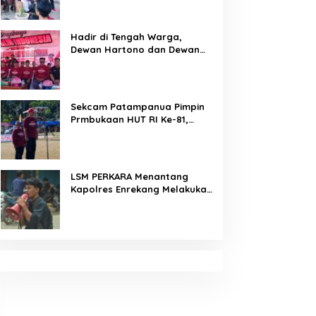
Arahan Tegas Dibumbui
Canda, Semua Fokus
Mendengar!
Hadir di Tengah Warga,
Dewan Hartono dan Dewan
Hilman Beri Dukungan Penuh
Puncak Perayaan HUT RI ke-
81 di Maccirinna
Sekcam Patampanua Pimpin
Prmbukaan HUT RI Ke-81,
Semangat Kemerdekaan
Berkobar di Maccirinna
LSM PERKARA Menantang
Kapolres Enrekang Melakukan
Penindakan Terhadap
Kelangkaan Dan Lonjakan
Harga gas elpiji 3 kg Di
Kabupaten Enrekang