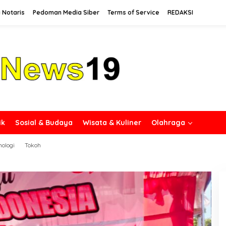
 Notaris
Pedoman Media Siber
Terms of Service
REDAKSI
ik
Sosial & Budaya
Wisata & Kuliner
Olahraga
nologi
Tokoh