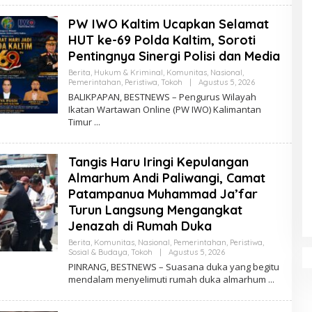
E
S
PW IWO Kaltim Ucapkan Selamat
T
N
HUT ke-69 Polda Kaltim, Soroti
E
Pentingnya Sinergi Polisi dan Media
W
S
Berita
,
Hukum & Kriminal
,
Komunitas
,
Nasional
,
Pemerintahan
,
Peristiwa
,
Tokoh
|
Agustus 5, 2026
O
L
BALIKPAPAN, BESTNEWS – Pengurus Wilayah
E
Ikatan Wartawan Online (PW IWO) Kalimantan
H
Timur
B
E
S
T
Tangis Haru Iringi Kepulangan
N
E
Almarhum Andi Paliwangi, Camat
W
S
Patampanua Muhammad Ja’far
Turun Langsung Mengangkat
Jenazah di Rumah Duka
Berita
,
Komunitas
,
Nasional
,
Pemerintahan
,
Peristiwa
,
Sosial & Budaya
,
Tokoh
|
Agustus 5, 2026
O
L
PINRANG, BESTNEWS – Suasana duka yang begitu
E
mendalam menyelimuti rumah duka almarhum
H
B
E
S