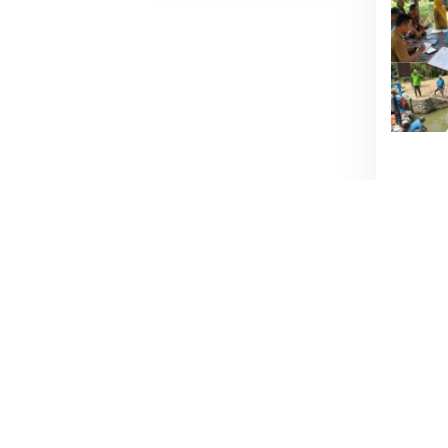
Kelangkaan Dan
Lonjakan Harga
gas elpiji 3 kg Di
Kabupaten
Enrekang