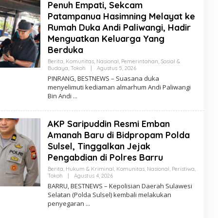
Penuh Empati, Sekcam
T
N
Patampanua Hasimning Melayat ke
E
Rumah Duka Andi Paliwangi, Hadir
W
S
Menguatkan Keluarga Yang
Berduka
Berita
,
Komunitas
,
Nasional
,
Pemerintahan
,
Sosial &
Budaya
,
Tokoh
|
Agustus 5, 2026
O
L
PINRANG, BESTNEWS – Suasana duka
E
menyelimuti kediaman almarhum Andi Paliwangi
H
Bin Andi
B
E
S
T
AKP Saripuddin Resmi Emban
N
E
Amanah Baru di Bidpropam Polda
W
S
Sulsel, Tinggalkan Jejak
Pengabdian di Polres Barru
Berita
,
Hukum & Kriminal
,
Komunitas
,
Nasional
,
Peristiwa
,
Tokoh
|
Agustus 4, 2026
O
L
BARRU, BESTNEWS – Kepolisian Daerah Sulawesi
E
Selatan (Polda Sulsel) kembali melakukan
H
penyegaran
B
E
S