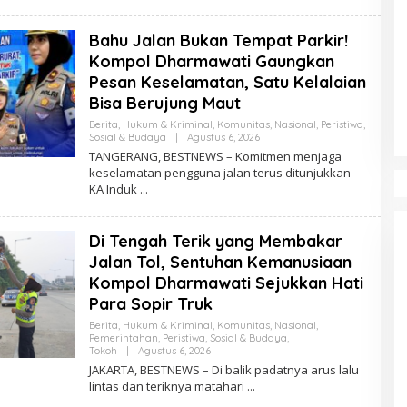
E
S
T
Bahu Jalan Bukan Tempat Parkir!
N
E
Kompol Dharmawati Gaungkan
W
S
Pesan Keselamatan, Satu Kelalaian
Bisa Berujung Maut
Berita
,
Hukum & Kriminal
,
Komunitas
,
Nasional
,
Peristiwa
,
Sosial & Budaya
|
Agustus 6, 2026
O
L
TANGERANG, BESTNEWS – Komitmen menjaga
E
keselamatan pengguna jalan terus ditunjukkan
H
KA Induk
B
E
S
T
Di Tengah Terik yang Membakar
N
E
Jalan Tol, Sentuhan Kemanusiaan
W
S
Kompol Dharmawati Sejukkan Hati
Para Sopir Truk
Berita
,
Hukum & Kriminal
,
Komunitas
,
Nasional
,
Pemerintahan
,
Peristiwa
,
Sosial & Budaya
,
Tokoh
|
Agustus 6, 2026
O
L
JAKARTA, BESTNEWS – Di balik padatnya arus lalu
E
lintas dan teriknya matahari
H
B