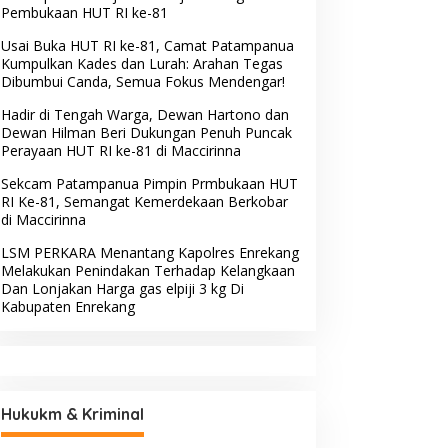
Pembukaan HUT RI ke-81
Usai Buka HUT RI ke-81, Camat Patampanua
Kumpulkan Kades dan Lurah: Arahan Tegas
Dibumbui Canda, Semua Fokus Mendengar!
Hadir di Tengah Warga, Dewan Hartono dan
Dewan Hilman Beri Dukungan Penuh Puncak
Berita
,
Komunitas
,
Nasional
,
Pemerintahan
,
Peristiwa
Perayaan HUT RI ke-81 di Maccirinna
Usai Buka HUT RI ke-81, Camat
Sekcam Patampanua Pimpin Prmbukaan HUT
Kumpulkan Kades dan Lurah: A
RI Ke-81, Semangat Kemerdekaan Berkobar
di Maccirinna
Dibumbui Canda, Semua Fokus 
ustus 7, 2026
LSM PERKARA Menantang Kapolres Enrekang
Melakukan Penindakan Terhadap Kelangkaan
Dan Lonjakan Harga gas elpiji 3 kg Di
Kabupaten Enrekang
sai Buka HUT RI ke-81,
Hadir di Tengah Warga,
Hukukm & Kriminal
amat Patampanua
Dewan Hartono dan Dewan
umpulkan Kades dan
Hilman Beri Dukungan