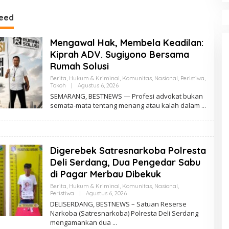
ap Kelangkaan Dan
Wajah Sinergitas di
L
n Harga gas elpiji 3
Pembukaan HUT RI ke-81
D
eed
Kabupaten Enrekang
F
Mengawal Hak, Membela Keadilan:
Kiprah ADV. Sugiyono Bersama
Rumah Solusi
Berita
,
Hukum & Kriminal
,
Komunitas
,
Nasional
,
Peristiwa
,
Tokoh
|
Agustus 6, 2026
O
L
SEMARANG, BESTNEWS — Profesi advokat bukan
E
semata-mata tentang menang atau kalah dalam
H
B
E
S
T
N
Digerebek Satresnarkoba Polresta
E
W
Deli Serdang, Dua Pengedar Sabu
S
di Pagar Merbau Dibekuk
Berita
,
Hukum & Kriminal
,
Komunitas
,
Nasional
,
Peristiwa
|
Agustus 6, 2026
O
L
DELISERDANG, BESTNEWS – Satuan Reserse
E
Narkoba (Satresnarkoba) Polresta Deli Serdang
H
mengamankan dua
B