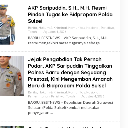
T
AKP Saripuddin, S.H., M.H. Resmi
N
E
Pindah Tugas ke Bidpropam Polda
W
S
Sulsel
Berita
,
Hukum & Kriminal
,
Komunitas
,
Nasional
,
Peristiwa
,
Tokoh
|
Agustus 4, 2026
O
L
BARRU, BESTNEWS – AKP Saripuddin, S.H., M.H.
E
resmi mengakhiri masa tugasnya sebagai
H
B
E
S
Jejak Pengabdian Tak Pernah
T
N
Pudar, AKP Saripuddin Tinggalkan
E
Polres Barru dengan Segudang
W
S
Prestasi, Kini Mengemban Amanah
Baru di Bidpropam Polda Sulsel
Berita
,
Hukum & Kriminal
,
Komunitas
,
Nasional
,
Pemerintahan
,
Peristiwa
,
Tokoh
|
Agustus 4, 2026
O
L
BARRU, BESTNEWS – Kepolisian Daerah Sulawesi
E
Selatan (Polda Sulsel) kembali melakukan
H
penyegaran
B
E
S
T