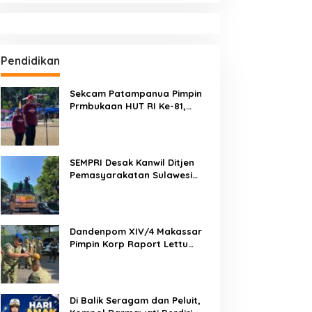
urah: Arahan Tegas
Penuh Puncak Perayaan
ibumbui Canda, Semua
HUT RI ke-81 di Maccirinna
okus Mendengar!
Pendidikan
Sekcam Patampanua Pimpin
Prmbukaan HUT RI Ke-81,
Semangat Kemerdekaan
Berkobar di Maccirinna
SEMPRI Desak Kanwil Ditjen
Pemasyarakatan Sulawesi
Selatan Lakukan Reformasi
Total Tata Kelola
Pemasyarakatan
Dandenpom XIV/4 Makassar
Pimpin Korp Raport Lettu
Cpm Mansyur, Tegaskan
Prajurit Harus Loyal dan
Berintegritas
Di Balik Seragam dan Peluit,