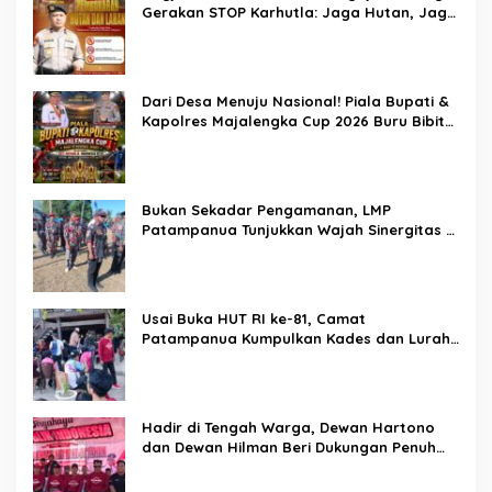
Dandenpom XIV/4 Makassar Pimpin Korp
Raport Lettu Cpm Mansyur, Tegaskan
Prajurit Harus Loyal dan Berintegritas
Di Balik Seragam dan Peluit, Kompol
Darmawati Berdiri untuk Masa Depan
Bangsa: Hari Anak Nasional 2026 Jadi
Seruan Lindungi Generasi Indonesia
Karo SDM Polda Sulsel Buka Assessment
Kapolsek Urban, Kompetensi Jadi Penentu
Pemerintahan
Brigjen Pol. Dr. Mokhamad Ngajib Dorong