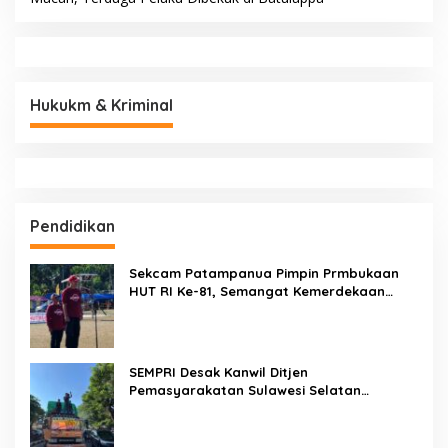
Pasukan Elite TNI AL
Rekonsiliasi Internal, Andi
Kopaska Bakal Hiasi Langit
Bau Malik Karaengta
Makassar di Event NBOD
Tukkajanangngang Gelar
Kodaeral VI
Pertemuan Darurat Tokoh
Adat Gowa
BERITA TERBARU
Brigjen Pol. Dr. Mokhamad Ngajib Dorong Gerakan STOP
Karhutla: Jaga Hutan, Jaga Kehidupan
Dari Desa Menuju Nasional! Piala Bupati & Kapolres
Majalengka Cup 2026 Buru Bibit-Bibit Juara
Weekend di Makassar Makin Seru! Kapal Perang, Fun Bike
dan Atraksi Menanti di Kodaeral VI
Aksi Polantas Karib KA Induk PJR BSD Korlantas Polri
Kompol Darmawati.SE.MM.MH bersama Personilnya
Membagikan Bendera Merah Putih Berserta Tiangnya
JEJAK CCTV BERUJUNG PENANGKAPAN! Gabungan
Resmob–Kamneg Polres Pinrang Bongkar Kasus Maut Jl