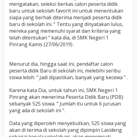
K
mengatakan, seleksi berkas calon peserta didik
N
baru untuk sekolah favorit ini untuk menentukan
e
siapa yang berhak diterima menjadi peserta didik
g
baru di sekolah ini. ” Tentu yang dinyatakan lulus,
e
mereka yang memenuhi syarat dan kriteria yang
r
i
telah ditentukan ” kata dia, di SMK Negeri 1
1
Pinrang Kamis (27/06/2019) .
P
i
n
Menurut dia, hingga saat ini, pendaftar calon
r
a
peserta didik Baru di sekolah ini, melebihi seribu
n
siswa lebih. ” Jadi dipastikan, banyak yang kecewa ” .
g
,
Karena kata Dia, untuk tahun ini, SMK Negeri 1
B
Pinrang akan menerima Peserta Didik Baru (PDB)
a
k
sebanyak 525 siswa. ” Jumlah itu untuk 6 jurusan
a
yang ada di sekolah ini “.
l
K
Data yang diperoleh menyebutkan, 525 siswa yang
e
akan di terima di sekolah yang dipimpin Lasideng
c
e
sebagai kepala sekolah ini, akan menempati