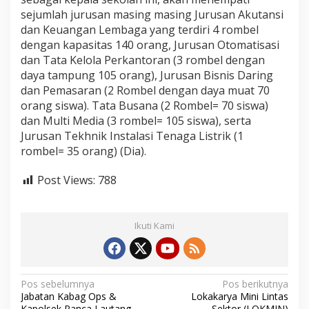
w
sejumlah jurusan masing masing Jurusan Akutansi
a
dan Keuangan Lembaga yang terdiri 4 rombel
dengan kapasitas 140 orang, Jurusan Otomatisasi
dan Tata Kelola Perkantoran (3 rombel dengan
daya tampung 105 orang), Jurusan Bisnis Daring
dan Pemasaran (2 Rombel dengan daya muat 70
orang siswa). Tata Busana (2 Rombel= 70 siswa)
dan Multi Media (3 rombel= 105 siswa), serta
Jurusan Tekhnik Instalasi Tenaga Listrik (1
rombel= 35 orang) (Dia).
Post Views:
788
Ikuti Kami
N
Pos sebelumnya
Pos berikutnya
Jabatan Kabag Ops &
Lokakarya Mini Lintas
a
Kapolsek Panca Lautang
Sektor (LOKMIN)