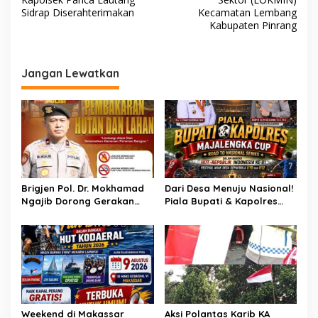
v
Sidrap Diserahterimakan
Kecamatan Lembang
Kabupaten Pinrang
i
g
a
Jangan Lewatkan
s
i
p
o
s
Brigjen Pol. Dr. Mokhamad
Dari Desa Menuju Nasional!
Ngajib Dorong Gerakan
Piala Bupati & Kapolres
STOP Karhutla: Jaga
Majalengka Cup 2026 Buru
Hutan, Jaga Kehidupan
Bibit-Bibit Juara
Weekend di Makassar
Aksi Polantas Karib KA