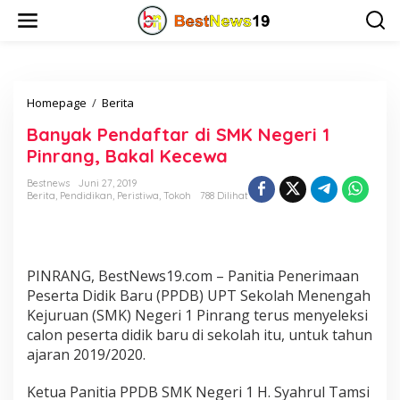
L
e
w
a
t
i
Homepage
/
Berita
B
k
a
e
Banyak Pendaftar di SMK Negeri 1
n
k
y
o
Pinrang, Bakal Kecewa
a
n
k
t
Bestnews
Juni 27, 2019
Berita
,
Pendidikan
,
Peristiwa
,
Tokoh
788 Dilihat
P
e
e
n
n
d
a
PINRANG, BestNews19.com – Panitia Penerimaan
f
Peserta Didik Baru (PPDB) UPT Sekolah Menengah
t
a
Kejuruan (SMK) Negeri 1 Pinrang terus menyeleksi
r
calon peserta didik baru di sekolah itu, untuk tahun
d
ajaran 2019/2020.
i
S
Ketua Panitia PPDB SMK Negeri 1 H. Syahrul Tamsi
M