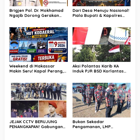
Brigjen Pol. Dr. Mokhamad
Dari Desa Menuju Nasional!
Ngajib Dorong Gerakan
Piala Bupati & Kapolres
STOP Karhutla: Jaga
Majalengka Cup 2026 Buru
Hutan, Jaga Kehidupan
Bibit-Bibit Juara
Weekend di Makassar
Aksi Polantas Karib KA
Makin Seru! Kapal Perang,
Induk PJR BSD Korlantas
Fun Bike dan Atraksi
Polri Kompol
Menanti di Kodaeral VI
Darmawati.SE.MM.MH
bersama Personilnya
Membagikan Bendera
Merah Putih Berserta
Tiangnya
JEJAK CCTV BERUJUNG
Bukan Sekadar
PENANGKAPAN! Gabungan
Pengamanan, LMP
Resmob–Kamneg Polres
Patampanua Tunjukkan
Pinrang Bongkar Kasus
Wajah Sinergitas di