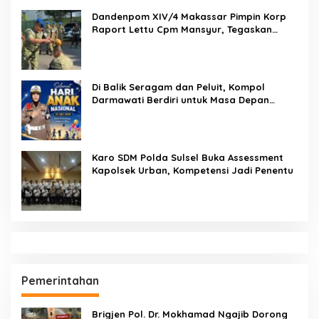
Macan, Terduga Pelaku Dibekuk di Batulappa
Hukukm & Kriminal
Pendidikan
Sekcam Patampanua Pimpin Prmbukaan
HUT RI Ke-81, Semangat Kemerdekaan
Berkobar di Maccirinna
SEMPRI Desak Kanwil Ditjen
Pemasyarakatan Sulawesi Selatan
Lakukan Reformasi Total Tata Kelola
Pemasyarakatan