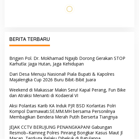
Maut Jl Macan, Terduga
Pembukaan HUT RI ke-81
Pelaku Dibekuk di
Batulappa
Usai Buka HUT RI ke-81,
Hadir di Tengah Warga,
Camat Patampanua
Dewan Hartono dan Dewan
Kumpulkan Kades dan
Hilman Beri Dukungan
Lurah: Arahan Tegas
Penuh Puncak Perayaan
Dibumbui Canda, Semua
HUT RI ke-81 di Maccirinna
Fokus Mendengar!
Sekcam Patampanua
LSM PERKARA Menantang
Pimpin Prmbukaan HUT RI
Kapolres Enrekang
Ke-81, Semangat
Melakukan Penindakan
Kemerdekaan Berkobar di
Terhadap Kelangkaan Dan
Maccirinna
Lonjakan Harga gas elpiji 3
kg Di Kabupaten Enrekang